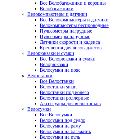
Все Велобагажники и корзины
Велобагажники
Велокомпьютеры и датчики
Все Велокомпьютеры и датчики
Велокомпьютеры беспроводные
Пульсометры нагрудные
Пульсометры наручные
Датчики скорости и каденса
Крепления для велогаджетов
Велорюкзаки и сумки
Все Велорюкзаки и сумки
Велорюкзаки
Велосумки на пояс
Велостанки
Все Велостанки
Велостанки smart
Велостанки под колесо
Велостанки роллерные
Аксессуары для велостанков
Велосумки
Все Велосумки
Велосумки под седло
Велосумки на раму
Велосумки на багажник
Велосумки на руль