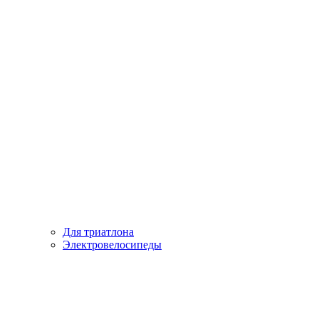
Для триатлона
Электровелосипеды