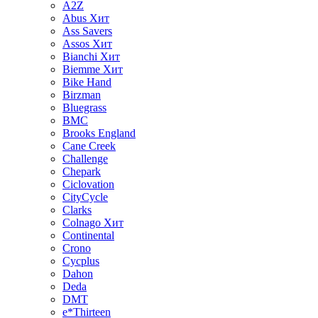
A2Z
Abus
Хит
Ass Savers
Assos
Хит
Bianchi
Хит
Biemme
Хит
Bike Hand
Birzman
Bluegrass
BMC
Brooks England
Cane Creek
Challenge
Chepark
Ciclovation
CityCycle
Clarks
Colnago
Хит
Continental
Crono
Cycplus
Dahon
Deda
DMT
e*Thirteen