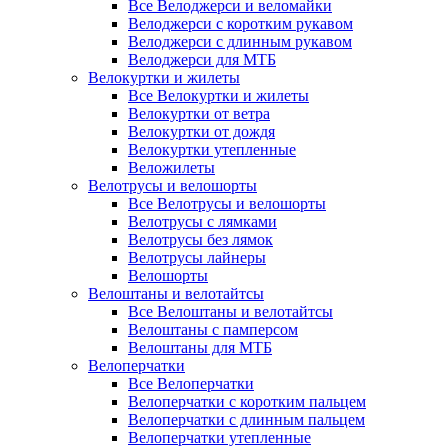
Все Велоджерси и веломайки
Велоджерси с коротким рукавом
Велоджерси с длинным рукавом
Велоджерси для МТБ
Велокуртки и жилеты
Все Велокуртки и жилеты
Велокуртки от ветра
Велокуртки от дождя
Велокуртки утепленные
Веложилеты
Велотрусы и велошорты
Все Велотрусы и велошорты
Велотрусы с лямками
Велотрусы без лямок
Велотрусы лайнеры
Велошорты
Велоштаны и велотайтсы
Все Велоштаны и велотайтсы
Велоштаны с памперсом
Велоштаны для МТБ
Велоперчатки
Все Велоперчатки
Велоперчатки с коротким пальцем
Велоперчатки с длинным пальцем
Велоперчатки утепленные