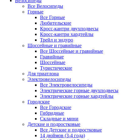
Велосипеды
Все Велосипеды
Горные
Все Горные
Любительские
Кросс-кантри двухподвесы
Кросс-кантри хардтейлы
Трейл и эндуро
Шоссейные и гравийные
Все Шоссейные и гравийные
Гравийные
Шоссейные
Туристические
Для триатлона
Электровелосипеды
Все Электровелосипеды
Электрические горные двухподвесы
Электрические горные хардтейлы
Городские
Все Городские
Гибридные
Складные и мини
Детские и подростковые
Все Детские и подростковые
14 дюймов (3-4 года)