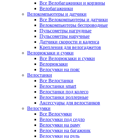
Все Велобагажники и корзины
Велобагажники
Велокомпьютеры и датчики
Все Велокомпьютеры и датчики
Велокомпьютеры беспроводные
Пульсометры нагрудные
Пульсометры наручные
Датчики скорости и каденса
Крепления для велогаджетов
Велорюкзаки и сумки
Все Велорюкзаки и сумки
Велорюкзаки
Велосумки на пояс
Велостанки
Все Велостанки
Велостанки smart
Велостанки под колесо
Велостанки роллерные
Аксессуары для велостанков
Велосумки
Все Велосумки
Велосумки под седло
Велосумки на раму
Велосумки на багажник
Велосумки на руль