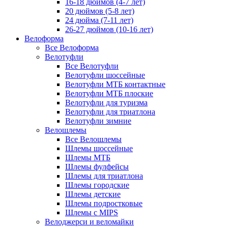
16-18 дюймов (4-7 лет)
20 дюймов (5-8 лет)
24 дюйма (7-11 лет)
26-27 дюймов (10-16 лет)
Велоформа
Все Велоформа
Велотуфли
Все Велотуфли
Велотуфли шоссейные
Велотуфли МТБ контактные
Велотуфли МТБ плоские
Велотуфли для туризма
Велотуфли для триатлона
Велотуфли зимние
Велошлемы
Все Велошлемы
Шлемы шоссейные
Шлемы МТБ
Шлемы фулфейсы
Шлемы для триатлона
Шлемы городские
Шлемы детские
Шлемы подростковые
Шлемы с MIPS
Велоджерси и веломайки