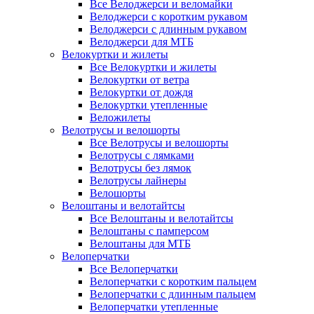
Все Велоджерси и веломайки
Велоджерси с коротким рукавом
Велоджерси с длинным рукавом
Велоджерси для МТБ
Велокуртки и жилеты
Все Велокуртки и жилеты
Велокуртки от ветра
Велокуртки от дождя
Велокуртки утепленные
Веложилеты
Велотрусы и велошорты
Все Велотрусы и велошорты
Велотрусы с лямками
Велотрусы без лямок
Велотрусы лайнеры
Велошорты
Велоштаны и велотайтсы
Все Велоштаны и велотайтсы
Велоштаны с памперсом
Велоштаны для МТБ
Велоперчатки
Все Велоперчатки
Велоперчатки с коротким пальцем
Велоперчатки с длинным пальцем
Велоперчатки утепленные