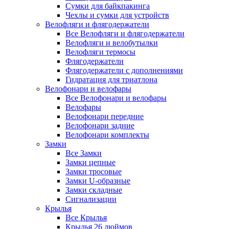
Сумки для байкпакинга
Чехлы и сумки для устройств
Велофляги и флягодержатели
Все Велофляги и флягодержатели
Велофляги и велобутылки
Велофляги термосы
Флягодержатели
Флягодержатели с дополнениями
Гидратация для триатлона
Велофонари и велофары
Все Велофонари и велофары
Велофары
Велофонари передние
Велофонари задние
Велофонари комплекты
Замки
Все Замки
Замки цепные
Замки тросовые
Замки U-образные
Замки складные
Сигнализации
Крылья
Все Крылья
Крылья 26 дюймов