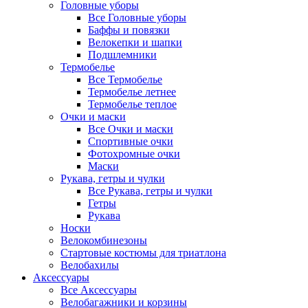
Головные уборы
Все Головные уборы
Баффы и повязки
Велокепки и шапки
Подшлемники
Термобелье
Все Термобелье
Термобелье летнее
Термобелье теплое
Очки и маски
Все Очки и маски
Спортивные очки
Фотохромные очки
Маски
Рукава, гетры и чулки
Все Рукава, гетры и чулки
Гетры
Рукава
Носки
Велокомбинезоны
Стартовые костюмы для триатлона
Велобахилы
Аксессуары
Все Аксессуары
Велобагажники и корзины