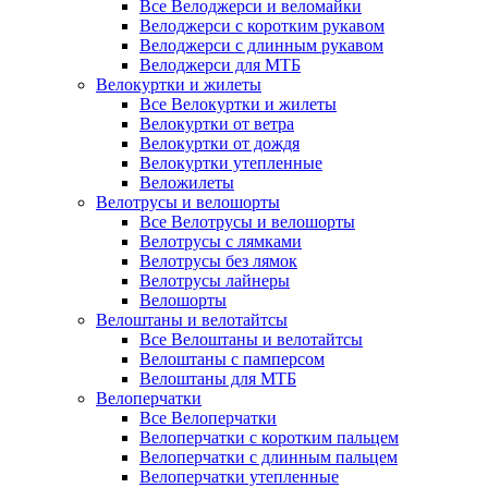
Все Велоджерси и веломайки
Велоджерси с коротким рукавом
Велоджерси с длинным рукавом
Велоджерси для МТБ
Велокуртки и жилеты
Все Велокуртки и жилеты
Велокуртки от ветра
Велокуртки от дождя
Велокуртки утепленные
Веложилеты
Велотрусы и велошорты
Все Велотрусы и велошорты
Велотрусы с лямками
Велотрусы без лямок
Велотрусы лайнеры
Велошорты
Велоштаны и велотайтсы
Все Велоштаны и велотайтсы
Велоштаны с памперсом
Велоштаны для МТБ
Велоперчатки
Все Велоперчатки
Велоперчатки с коротким пальцем
Велоперчатки с длинным пальцем
Велоперчатки утепленные