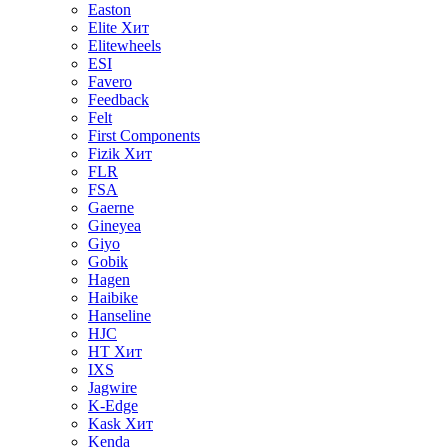
Easton
Elite
Хит
Elitewheels
ESI
Favero
Feedback
Felt
First Components
Fizik
Хит
FLR
FSA
Gaerne
Gineyea
Giyo
Gobik
Hagen
Haibike
Hanseline
HJC
HT
Хит
IXS
Jagwire
K-Edge
Kask
Хит
Kenda