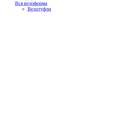
Вся велоформа
Велотуфли