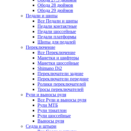
Обода 28 дюймов
Обода 29 дюймов
Педали и шипы
Все Педали и шипы
Педали контактные
Педали шоссейные
Педали платформы
Шипы для педалей
Переключение
Все Переключение
Манетки и шифтеры
Манетки шоссейные
Shimano Di2
Переключатели задние
Переключатели передние
Ролики переключателей
Тросы переключателей
Рули и выносы руля
Все Рули и выносы руля
Рули МТБ
Рули триатлон
Рули шоссейные
Выносы руля
Седла и штыри