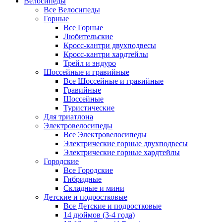
Велосипеды
Все Велосипеды
Горные
Все Горные
Любительские
Кросс-кантри двухподвесы
Кросс-кантри хардтейлы
Трейл и эндуро
Шоссейные и гравийные
Все Шоссейные и гравийные
Гравийные
Шоссейные
Туристические
Для триатлона
Электровелосипеды
Все Электровелосипеды
Электрические горные двухподвесы
Электрические горные хардтейлы
Городские
Все Городские
Гибридные
Складные и мини
Детские и подростковые
Все Детские и подростковые
14 дюймов (3-4 года)