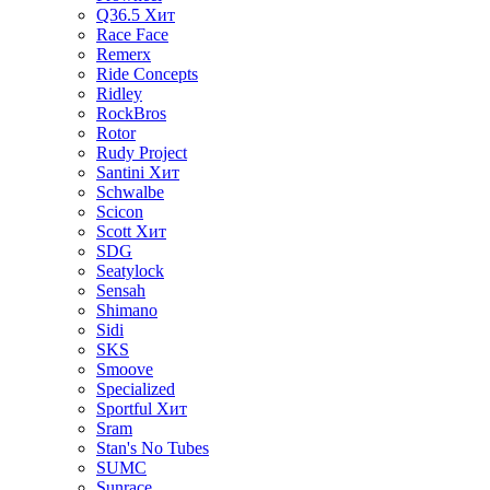
Q36.5
Хит
Race Face
Remerx
Ride Concepts
Ridley
RockBros
Rotor
Rudy Project
Santini
Хит
Schwalbe
Scicon
Scott
Хит
SDG
Seatylock
Sensah
Shimano
Sidi
SKS
Smoove
Specialized
Sportful
Хит
Sram
Stan's No Tubes
SUMC
Sunrace