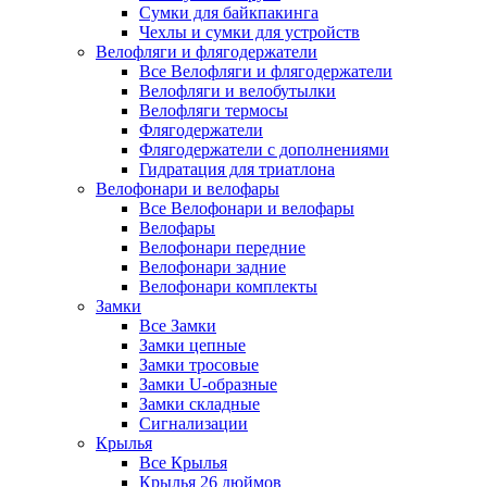
Сумки для байкпакинга
Чехлы и сумки для устройств
Велофляги и флягодержатели
Все Велофляги и флягодержатели
Велофляги и велобутылки
Велофляги термосы
Флягодержатели
Флягодержатели с дополнениями
Гидратация для триатлона
Велофонари и велофары
Все Велофонари и велофары
Велофары
Велофонари передние
Велофонари задние
Велофонари комплекты
Замки
Все Замки
Замки цепные
Замки тросовые
Замки U-образные
Замки складные
Сигнализации
Крылья
Все Крылья
Крылья 26 дюймов