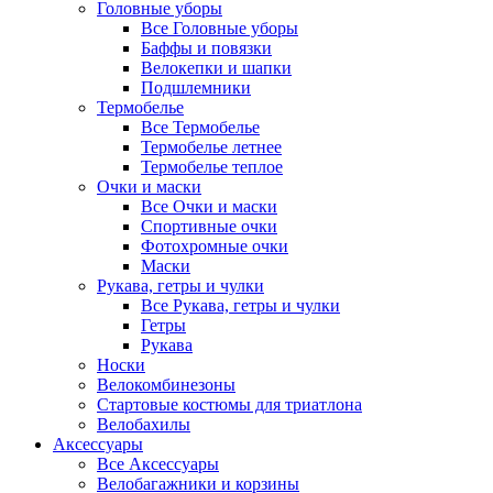
Головные уборы
Все Головные уборы
Баффы и повязки
Велокепки и шапки
Подшлемники
Термобелье
Все Термобелье
Термобелье летнее
Термобелье теплое
Очки и маски
Все Очки и маски
Спортивные очки
Фотохромные очки
Маски
Рукава, гетры и чулки
Все Рукава, гетры и чулки
Гетры
Рукава
Носки
Велокомбинезоны
Стартовые костюмы для триатлона
Велобахилы
Аксессуары
Все Аксессуары
Велобагажники и корзины