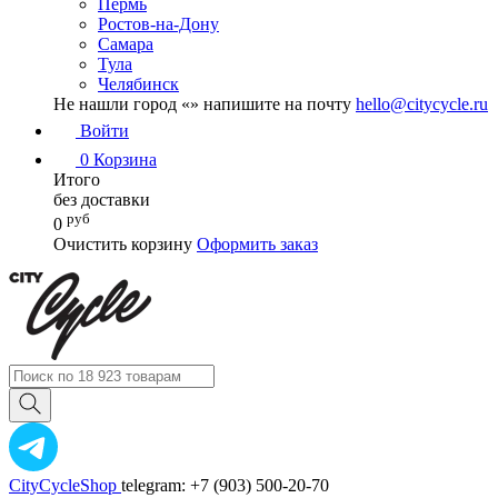
Пермь
Ростов-на-Дону
Самара
Тула
Челябинск
Не нашли город «
» напишите на почту
hello@citycycle.ru
Войти
0
Корзина
Итого
без доставки
руб
0
Очистить корзину
Оформить заказ
CityCycleShop
telegram: +7 (903) 500-20-70