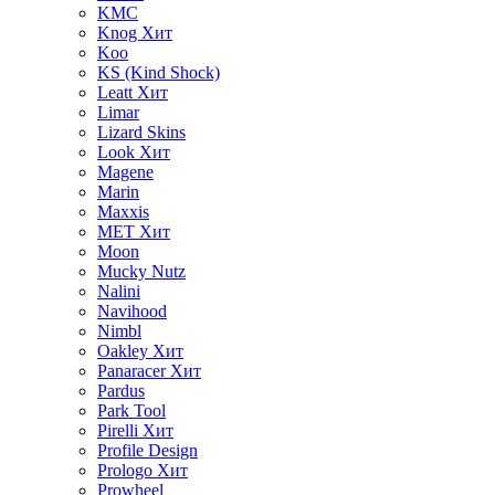
KMC
Knog
Хит
Koo
KS (Kind Shock)
Leatt
Хит
Limar
Lizard Skins
Look
Хит
Magene
Marin
Maxxis
MET
Хит
Moon
Mucky Nutz
Nalini
Navihood
Nimbl
Oakley
Хит
Panaracer
Хит
Pardus
Park Tool
Pirelli
Хит
Profile Design
Prologo
Хит
Prowheel