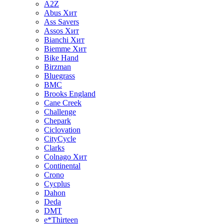
A2Z
Abus
Хит
Ass Savers
Assos
Хит
Bianchi
Хит
Biemme
Хит
Bike Hand
Birzman
Bluegrass
BMC
Brooks England
Cane Creek
Challenge
Chepark
Ciclovation
CityCycle
Clarks
Colnago
Хит
Continental
Crono
Cycplus
Dahon
Deda
DMT
e*Thirteen