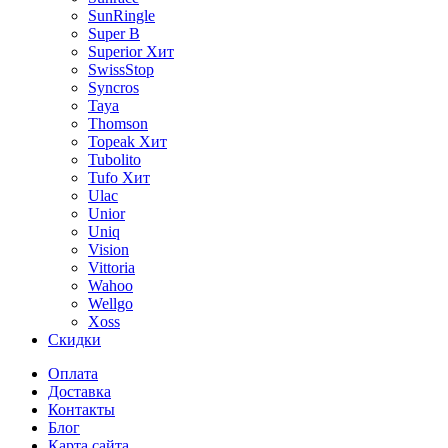
SunRingle
Super B
Superior
Хит
SwissStop
Syncros
Taya
Thomson
Topeak
Хит
Tubolito
Tufo
Хит
Ulac
Unior
Uniq
Vision
Vittoria
Wahoo
Wellgo
Xoss
Скидки
Оплата
Доставка
Контакты
Блог
Карта сайта