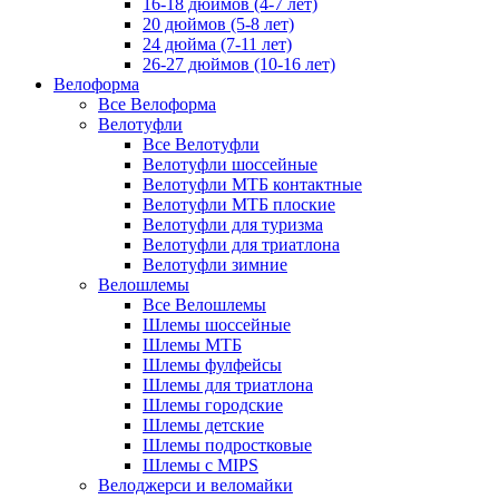
16-18 дюймов (4-7 лет)
20 дюймов (5-8 лет)
24 дюйма (7-11 лет)
26-27 дюймов (10-16 лет)
Велоформа
Все Велоформа
Велотуфли
Все Велотуфли
Велотуфли шоссейные
Велотуфли МТБ контактные
Велотуфли МТБ плоские
Велотуфли для туризма
Велотуфли для триатлона
Велотуфли зимние
Велошлемы
Все Велошлемы
Шлемы шоссейные
Шлемы МТБ
Шлемы фулфейсы
Шлемы для триатлона
Шлемы городские
Шлемы детские
Шлемы подростковые
Шлемы с MIPS
Велоджерси и веломайки