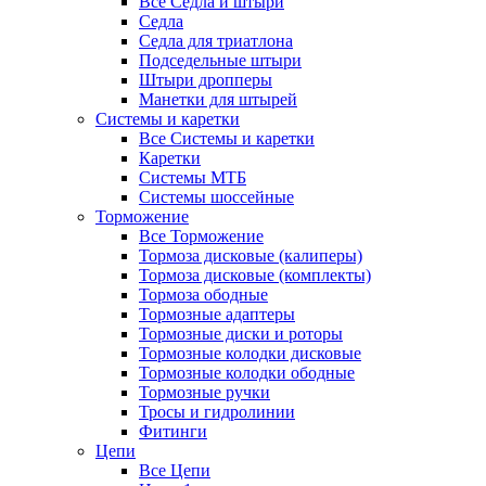
Все Седла и штыри
Седла
Седла для триатлона
Подседельные штыри
Штыри дропперы
Манетки для штырей
Системы и каретки
Все Системы и каретки
Каретки
Системы МТБ
Системы шоссейные
Торможение
Все Торможение
Тормоза дисковые (калиперы)
Тормоза дисковые (комплекты)
Тормоза ободные
Тормозные адаптеры
Тормозные диски и роторы
Тормозные колодки дисковые
Тормозные колодки ободные
Тормозные ручки
Тросы и гидролинии
Фитинги
Цепи
Все Цепи