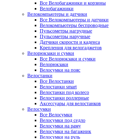
Все Велобагажники и корзины
Велобагажники
Велокомпьютеры и датчики
Все Велокомпьютеры и датчики
Велокомпьютеры беспроводные
Пульсометры нагрудные
Пульсометры наручные
Датчики скорости и каденса
Крепления для велогаджетов
Велорюкзаки и сумки
Все Велорюкзаки и сумки
Велорюкзаки
Велосумки на пояс
Велостанки
Все Велостанки
Велостанки smart
Велостанки под колесо
Велостанки роллерные
Аксессуары для велостанков
Велосумки
Все Велосумки
Велосумки под седло
Велосумки на раму
Велосумки на багажник
Велосумки на руль