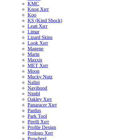
KMC
Knog
Хит
Koo
KS (Kind Shock)
Leatt
Хит
Limar
Lizard Skins
Look
Хит
Magene
Marin
Maxxis
MET
Хит
Moon
Mucky Nutz
Nalini
Navihood
Nimbl
Oakley
Хит
Panaracer
Хит
Pardus
Park Tool
Pirelli
Хит
Profile Design
Prologo
Хит
Prowheel