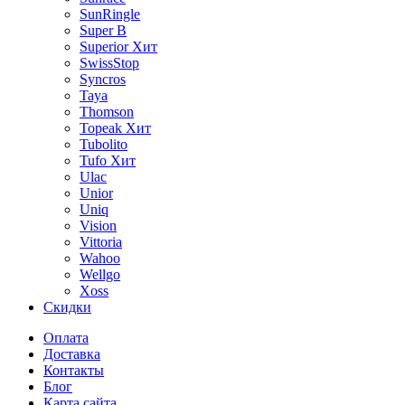
SunRingle
Super B
Superior
Хит
SwissStop
Syncros
Taya
Thomson
Topeak
Хит
Tubolito
Tufo
Хит
Ulac
Unior
Uniq
Vision
Vittoria
Wahoo
Wellgo
Xoss
Скидки
Оплата
Доставка
Контакты
Блог
Карта сайта