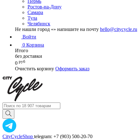
Пермь
Ростов-на-Дону
Самара
Тула
Челябинск
Не нашли город «
» напишите на почту
hello@citycycle.ru
Войти
0
Корзина
Итого
без доставки
руб
0
Очистить корзину
Оформить заказ
CityCycleShop
telegram: +7 (903) 500-20-70