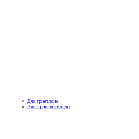
Для триатлона
Электровелосипеды