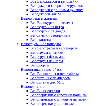
Все Велоджерси и веломайки
Велоджерси с коротким рукавом
Велоджерси с длинным рукавом
Велоджерси для МТБ
Велокуртки и жилеты
Все Велокуртки и жилеты
Велокуртки от ветра
Велокуртки от дождя
Велокуртки утепленные
Веложилеты
Велотрусы и велошорты
Все Велотрусы и велошорты
Велотрусы с лямками
Велотрусы без лямок
Велотрусы лайнеры
Велошорты
Велоштаны и велотайтсы
Все Велоштаны и велотайтсы
Велоштаны с памперсом
Велоштаны для МТБ
Велоперчатки
Все Велоперчатки
Велоперчатки с коротким пальцем
Велоперчатки с длинным пальцем
Велоперчатки утепленные