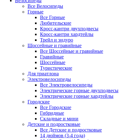
Велосипеды
Все Велосипеды
Горные
Все Горные
Любительские
Кросс-кантри двухподвесы
Кросс-кантри хардтейлы
Трейл и эндуро
Шоссейные и гравийные
Все Шоссейные и гравийные
Гравийные
Шоссейные
Туристические
Для триатлона
Электровелосипеды
Все Электровелосипеды
Электрические горные двухподвесы
Электрические горные хардтейлы
Городские
Все Городские
Гибридные
Складные и мини
Детские и подростковые
Все Детские и подростковые
14 дюймов (3-4 года)