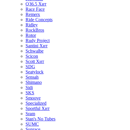
Q36.5
Хит
Race Face
Remerx
Ride Concepts
Ridley
RockBros
Rotor
Rudy Project
Santini
Хит
Schwalbe
Scicon
Scott
Хит
SDG
Seatylock
Sensah
Shimano
Sidi
SKS
Smoove
Specialized
Sportful
Хит
Sram
Stan's No Tubes
SUMC
Sunrace