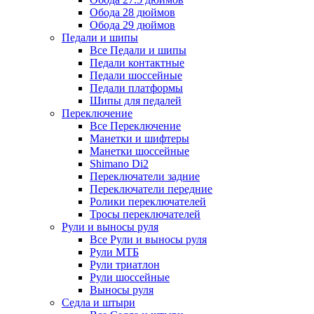
Обода 28 дюймов
Обода 29 дюймов
Педали и шипы
Все Педали и шипы
Педали контактные
Педали шоссейные
Педали платформы
Шипы для педалей
Переключение
Все Переключение
Манетки и шифтеры
Манетки шоссейные
Shimano Di2
Переключатели задние
Переключатели передние
Ролики переключателей
Тросы переключателей
Рули и выносы руля
Все Рули и выносы руля
Рули МТБ
Рули триатлон
Рули шоссейные
Выносы руля
Седла и штыри