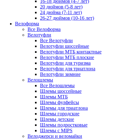
16-18 дюймов (4-7 лет)
20 дюймов (5-8 лет)
24 дюйма (7-11 лет)
26-27 дюймов (10-16 лет)
Велоформа
Все Велоформа
Велотуфли
Все Велотуфли
Велотуфли шоссейные
Велотуфли МТБ контактные
Велотуфли МТБ плоские
Велотуфли для туризма
Велотуфли для триатлона
Велотуфли зимние
Велошлемы
Все Велошлемы
Шлемы шоссейные
Шлемы МТБ
Шлемы фулфейсы
Шлемы для триатлона
Шлемы городские
Шлемы детские
Шлемы подростковые
Шлемы с MIPS
Велоджерси и веломайки