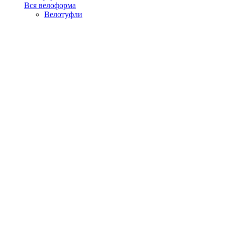
Вся велоформа
Велотуфли