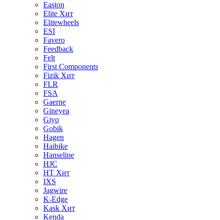
Easton
Elite
Хит
Elitewheels
ESI
Favero
Feedback
Felt
First Components
Fizik
Хит
FLR
FSA
Gaerne
Gineyea
Giyo
Gobik
Hagen
Haibike
Hanseline
HJC
HT
Хит
IXS
Jagwire
K-Edge
Kask
Хит
Kenda