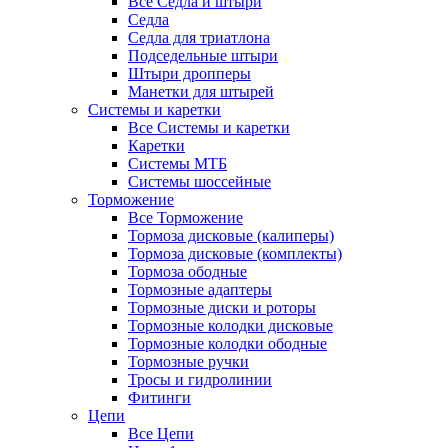
Все Седла и штыри
Седла
Седла для триатлона
Подседельные штыри
Штыри дропперы
Манетки для штырей
Системы и каретки
Все Системы и каретки
Каретки
Системы МТБ
Системы шоссейные
Торможение
Все Торможение
Тормоза дисковые (калиперы)
Тормоза дисковые (комплекты)
Тормоза ободные
Тормозные адаптеры
Тормозные диски и роторы
Тормозные колодки дисковые
Тормозные колодки ободные
Тормозные ручки
Тросы и гидролинии
Фитинги
Цепи
Все Цепи