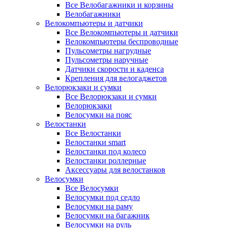
Все Велобагажники и корзины
Велобагажники
Велокомпьютеры и датчики
Все Велокомпьютеры и датчики
Велокомпьютеры беспроводные
Пульсометры нагрудные
Пульсометры наручные
Датчики скорости и каденса
Крепления для велогаджетов
Велорюкзаки и сумки
Все Велорюкзаки и сумки
Велорюкзаки
Велосумки на пояс
Велостанки
Все Велостанки
Велостанки smart
Велостанки под колесо
Велостанки роллерные
Аксессуары для велостанков
Велосумки
Все Велосумки
Велосумки под седло
Велосумки на раму
Велосумки на багажник
Велосумки на руль