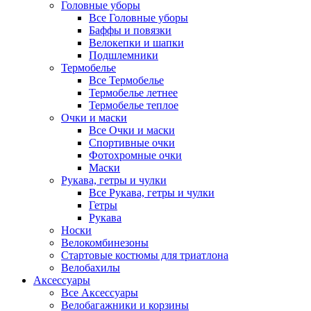
Головные уборы
Все Головные уборы
Баффы и повязки
Велокепки и шапки
Подшлемники
Термобелье
Все Термобелье
Термобелье летнее
Термобелье теплое
Очки и маски
Все Очки и маски
Спортивные очки
Фотохромные очки
Маски
Рукава, гетры и чулки
Все Рукава, гетры и чулки
Гетры
Рукава
Носки
Велокомбинезоны
Стартовые костюмы для триатлона
Велобахилы
Аксессуары
Все Аксессуары
Велобагажники и корзины