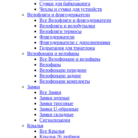
Сумки для байкпакинга
Чехлы и сумки для устройств
Велофляги и флягодержатели
Все Велофляги и флягодержатели
Велофляги и велобутылки
Велофляги термосы
Флягодержатели
Флягодержатели с дополнениями
Гидратация для триатлона
Велофонари и велофары
Все Велофонари и велофары
Велофары
Велофонари передние
Велофонари задние
Велофонари комплекты
Замки
Все Замки
Замки цепные
Замки тросовые
Замки U-образные
Замки складные
Сигнализации
Крылья
Все Крылья
Крылья 26 дюймов