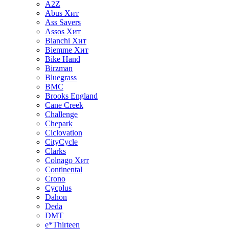
A2Z
Abus
Хит
Ass Savers
Assos
Хит
Bianchi
Хит
Biemme
Хит
Bike Hand
Birzman
Bluegrass
BMC
Brooks England
Cane Creek
Challenge
Chepark
Ciclovation
CityCycle
Clarks
Colnago
Хит
Continental
Crono
Cycplus
Dahon
Deda
DMT
e*Thirteen