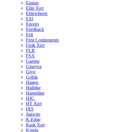
Easton
Elite
Хит
Elitewheels
ESI
Favero
Feedback
Felt
First Components
Fizik
Хит
FLR
FSA
Gaerne
Gineyea
Giyo
Gobik
Hagen
Haibike
Hanseline
HJC
HT
Хит
IXS
Jagwire
K-Edge
Kask
Хит
Kenda