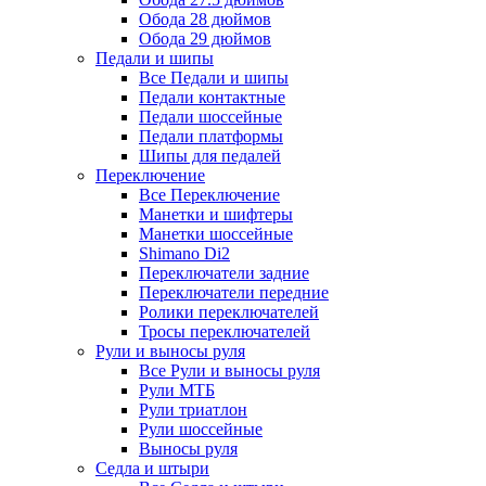
Обода 28 дюймов
Обода 29 дюймов
Педали и шипы
Все Педали и шипы
Педали контактные
Педали шоссейные
Педали платформы
Шипы для педалей
Переключение
Все Переключение
Манетки и шифтеры
Манетки шоссейные
Shimano Di2
Переключатели задние
Переключатели передние
Ролики переключателей
Тросы переключателей
Рули и выносы руля
Все Рули и выносы руля
Рули МТБ
Рули триатлон
Рули шоссейные
Выносы руля
Седла и штыри