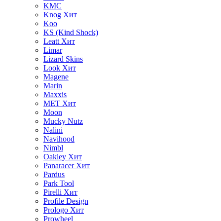
KMC
Knog
Хит
Koo
KS (Kind Shock)
Leatt
Хит
Limar
Lizard Skins
Look
Хит
Magene
Marin
Maxxis
MET
Хит
Moon
Mucky Nutz
Nalini
Navihood
Nimbl
Oakley
Хит
Panaracer
Хит
Pardus
Park Tool
Pirelli
Хит
Profile Design
Prologo
Хит
Prowheel