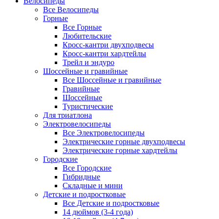
Велосипеды
Все Велосипеды
Горные
Все Горные
Любительские
Кросс-кантри двухподвесы
Кросс-кантри хардтейлы
Трейл и эндуро
Шоссейные и гравийные
Все Шоссейные и гравийные
Гравийные
Шоссейные
Туристические
Для триатлона
Электровелосипеды
Все Электровелосипеды
Электрические горные двухподвесы
Электрические горные хардтейлы
Городские
Все Городские
Гибридные
Складные и мини
Детские и подростковые
Все Детские и подростковые
14 дюймов (3-4 года)