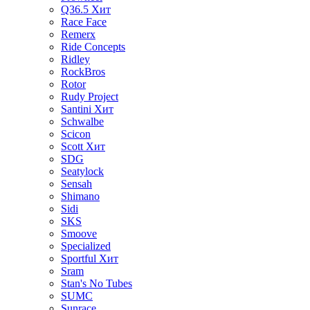
Q36.5
Хит
Race Face
Remerx
Ride Concepts
Ridley
RockBros
Rotor
Rudy Project
Santini
Хит
Schwalbe
Scicon
Scott
Хит
SDG
Seatylock
Sensah
Shimano
Sidi
SKS
Smoove
Specialized
Sportful
Хит
Sram
Stan's No Tubes
SUMC
Sunrace