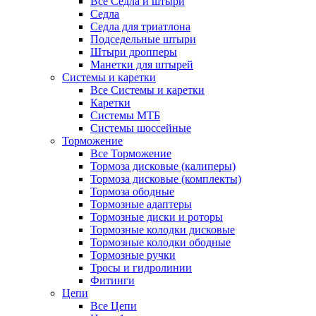
Все Седла и штыри
Седла
Седла для триатлона
Подседельные штыри
Штыри дропперы
Манетки для штырей
Системы и каретки
Все Системы и каретки
Каретки
Системы МТБ
Системы шоссейные
Торможение
Все Торможение
Тормоза дисковые (калиперы)
Тормоза дисковые (комплекты)
Тормоза ободные
Тормозные адаптеры
Тормозные диски и роторы
Тормозные колодки дисковые
Тормозные колодки ободные
Тормозные ручки
Тросы и гидролинии
Фитинги
Цепи
Все Цепи