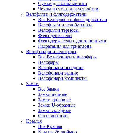
Сумки для байкпакинга
Чехлы и сумки для устройств
Велофляги и флягодержатели
Все Велофляги и флягодержатели
Велофляги и велобутылки
Велофляги термосы
Флягодержатели
Флягодержатели с дополнениями
Гидратация для триатлона
Велофонари и велофары
Все Велофонари и велофары
Велофары
Велофонари передние
Велофонари задние
Велофонари комплекты
Замки
Все Замки
Замки цепные
Замки тросовые
Замки U-образные
Замки складные
Сигнализации
Крылья
Все Крылья
Крылья 26 дюймов