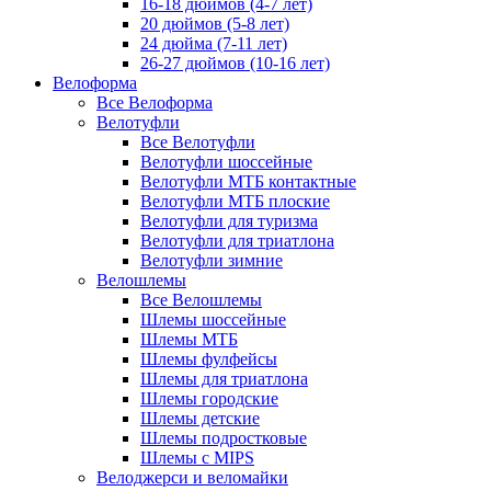
16-18 дюймов (4-7 лет)
20 дюймов (5-8 лет)
24 дюйма (7-11 лет)
26-27 дюймов (10-16 лет)
Велоформа
Все Велоформа
Велотуфли
Все Велотуфли
Велотуфли шоссейные
Велотуфли МТБ контактные
Велотуфли МТБ плоские
Велотуфли для туризма
Велотуфли для триатлона
Велотуфли зимние
Велошлемы
Все Велошлемы
Шлемы шоссейные
Шлемы МТБ
Шлемы фулфейсы
Шлемы для триатлона
Шлемы городские
Шлемы детские
Шлемы подростковые
Шлемы с MIPS
Велоджерси и веломайки