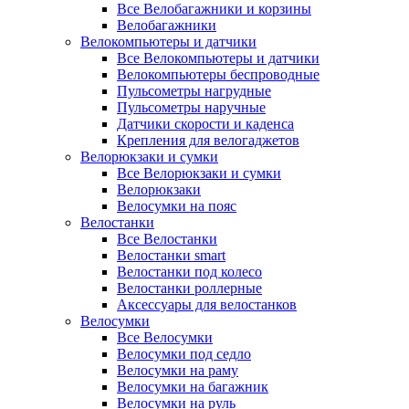
Все Велобагажники и корзины
Велобагажники
Велокомпьютеры и датчики
Все Велокомпьютеры и датчики
Велокомпьютеры беспроводные
Пульсометры нагрудные
Пульсометры наручные
Датчики скорости и каденса
Крепления для велогаджетов
Велорюкзаки и сумки
Все Велорюкзаки и сумки
Велорюкзаки
Велосумки на пояс
Велостанки
Все Велостанки
Велостанки smart
Велостанки под колесо
Велостанки роллерные
Аксессуары для велостанков
Велосумки
Все Велосумки
Велосумки под седло
Велосумки на раму
Велосумки на багажник
Велосумки на руль