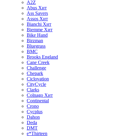
A2Z
Abus
Хит
Ass Savers
Assos
Хит
Bianchi
Хит
Biemme
Хит
Bike Hand
Birzman
Bluegrass
BMC
Brooks England
Cane Creek
Challenge
Chepark
Ciclovation
CityCycle
Clarks
Colnago
Хит
Continental
Crono
Cycplus
Dahon
Deda
DMT
e*Thirteen