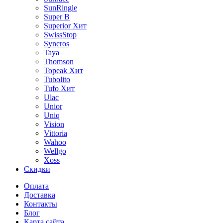
SunRingle
Super B
Superior
Хит
SwissStop
Syncros
Taya
Thomson
Topeak
Хит
Tubolito
Tufo
Хит
Ulac
Unior
Uniq
Vision
Vittoria
Wahoo
Wellgo
Xoss
Скидки
Оплата
Доставка
Контакты
Блог
Карта сайта