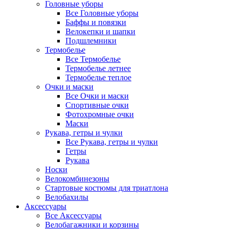
Головные уборы
Все Головные уборы
Баффы и повязки
Велокепки и шапки
Подшлемники
Термобелье
Все Термобелье
Термобелье летнее
Термобелье теплое
Очки и маски
Все Очки и маски
Спортивные очки
Фотохромные очки
Маски
Рукава, гетры и чулки
Все Рукава, гетры и чулки
Гетры
Рукава
Носки
Велокомбинезоны
Стартовые костюмы для триатлона
Велобахилы
Аксессуары
Все Аксессуары
Велобагажники и корзины