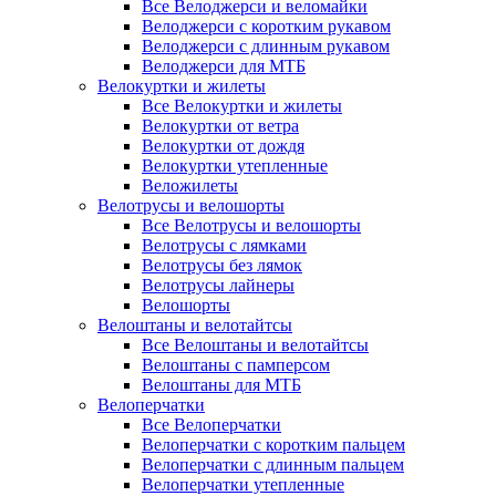
Все Велоджерси и веломайки
Велоджерси с коротким рукавом
Велоджерси с длинным рукавом
Велоджерси для МТБ
Велокуртки и жилеты
Все Велокуртки и жилеты
Велокуртки от ветра
Велокуртки от дождя
Велокуртки утепленные
Веложилеты
Велотрусы и велошорты
Все Велотрусы и велошорты
Велотрусы с лямками
Велотрусы без лямок
Велотрусы лайнеры
Велошорты
Велоштаны и велотайтсы
Все Велоштаны и велотайтсы
Велоштаны с памперсом
Велоштаны для МТБ
Велоперчатки
Все Велоперчатки
Велоперчатки с коротким пальцем
Велоперчатки с длинным пальцем
Велоперчатки утепленные