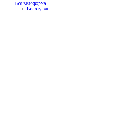
Вся велоформа
Велотуфли