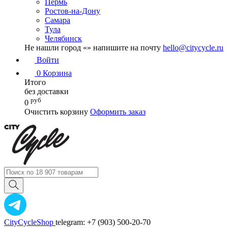
Пермь
Ростов-на-Дону
Самара
Тула
Челябинск
Не нашли город «
» напишите на почту
hello@citycycle.ru
Войти
0
Корзина
Итого
без доставки
руб
0
Очистить корзину
Оформить заказ
CityCycleShop
telegram: +7 (903) 500-20-70