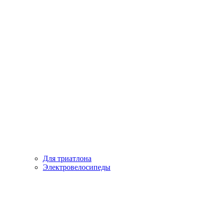
Для триатлона
Электровелосипеды