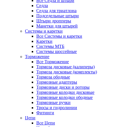
Все Седла и штыри
Седла
Седла для триатлона
Подседельные штыри
Штыри дропперы
Манетки для штырей
Системы и каретки
Все Системы и каретки
Каретки
Системы МТБ
Системы шоссейные
Торможение
Все Торможение
Тормоза дисковые (калиперы)
Тормоза дисковые (комплекты)
Тормоза ободные
Тормозные адаптеры
Тормозные диски и роторы
Тормозные колодки дисковые
Тормозные колодки ободные
Тормозные ручки
Тросы и гидролинии
Фитинги
Цепи
Все Цепи