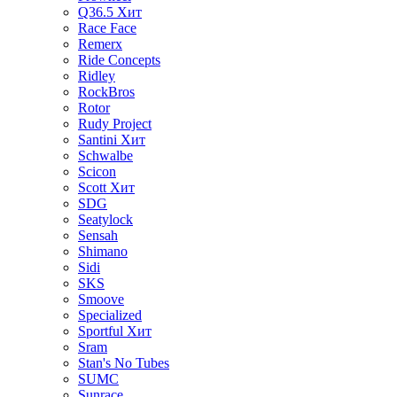
Q36.5
Хит
Race Face
Remerx
Ride Concepts
Ridley
RockBros
Rotor
Rudy Project
Santini
Хит
Schwalbe
Scicon
Scott
Хит
SDG
Seatylock
Sensah
Shimano
Sidi
SKS
Smoove
Specialized
Sportful
Хит
Sram
Stan's No Tubes
SUMC
Sunrace