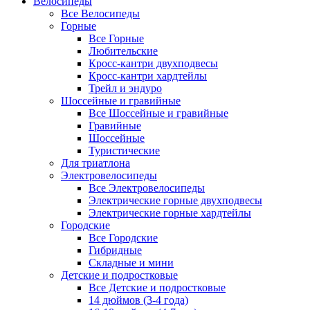
Велосипеды
Все Велосипеды
Горные
Все Горные
Любительские
Кросс-кантри двухподвесы
Кросс-кантри хардтейлы
Трейл и эндуро
Шоссейные и гравийные
Все Шоссейные и гравийные
Гравийные
Шоссейные
Туристические
Для триатлона
Электровелосипеды
Все Электровелосипеды
Электрические горные двухподвесы
Электрические горные хардтейлы
Городские
Все Городские
Гибридные
Складные и мини
Детские и подростковые
Все Детские и подростковые
14 дюймов (3-4 года)