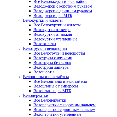
Все Велоджерси и веломайки
Велоджерси с коротким рукавом
Велоджерси с длинным рукавом
Велоджерси для МТБ
Велокуртки и жилеты
Все Велокуртки и жилеты
Велокуртки от ветра
Велокуртки от дождя
Велокуртки утепленные
Веложилеты
Велотрусы и велошорты
Все Велотрусы и велошорты
Велотрусы с лямками
Велотрусы без лямок
Велотрусы лайнеры
Велошорты
Велоштаны и велотайтсы
Все Велоштаны и велотайтсы
Велоштаны с памперсом
Велоштаны для МТБ
Велоперчатки
Все Велоперчатки
Велоперчатки с коротким пальцем
Велоперчатки с длинным пальцем
Велоперчатки утепленные