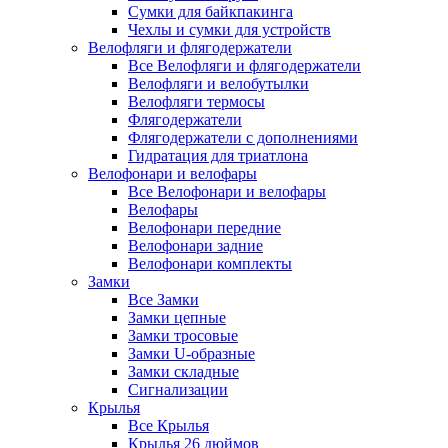
Сумки для байкпакинга
Чехлы и сумки для устройств
Велофляги и флягодержатели
Все Велофляги и флягодержатели
Велофляги и велобутылки
Велофляги термосы
Флягодержатели
Флягодержатели с дополнениями
Гидратация для триатлона
Велофонари и велофары
Все Велофонари и велофары
Велофары
Велофонари передние
Велофонари задние
Велофонари комплекты
Замки
Все Замки
Замки цепные
Замки тросовые
Замки U-образные
Замки складные
Сигнализации
Крылья
Все Крылья
Крылья 26 дюймов