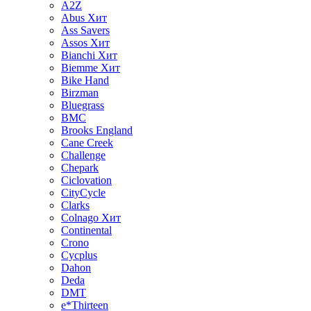
A2Z
Abus
Хит
Ass Savers
Assos
Хит
Bianchi
Хит
Biemme
Хит
Bike Hand
Birzman
Bluegrass
BMC
Brooks England
Cane Creek
Challenge
Chepark
Ciclovation
CityCycle
Clarks
Colnago
Хит
Continental
Crono
Cycplus
Dahon
Deda
DMT
e*Thirteen