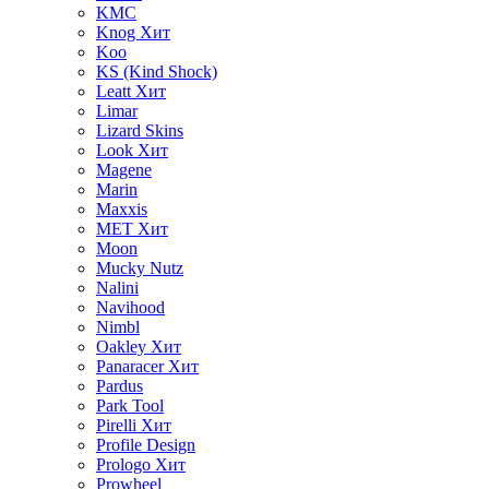
KMC
Knog
Хит
Koo
KS (Kind Shock)
Leatt
Хит
Limar
Lizard Skins
Look
Хит
Magene
Marin
Maxxis
MET
Хит
Moon
Mucky Nutz
Nalini
Navihood
Nimbl
Oakley
Хит
Panaracer
Хит
Pardus
Park Tool
Pirelli
Хит
Profile Design
Prologo
Хит
Prowheel