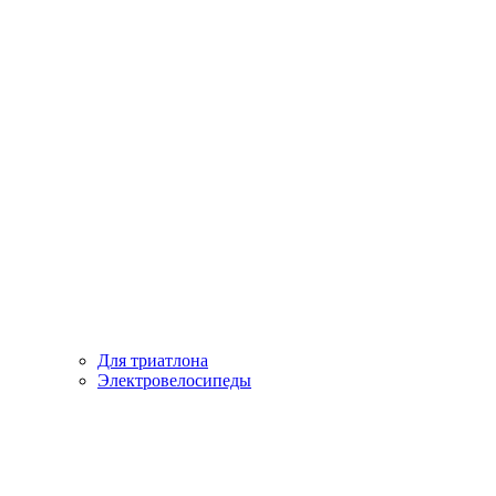
Для триатлона
Электровелосипеды