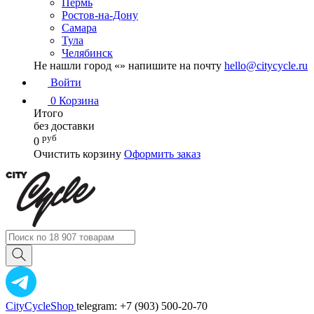
Пермь
Ростов-на-Дону
Самара
Тула
Челябинск
Не нашли город «
» напишите на почту
hello@citycycle.ru
Войти
0
Корзина
Итого
без доставки
руб
0
Очистить корзину
Оформить заказ
CityCycleShop
telegram: +7 (903) 500-20-70