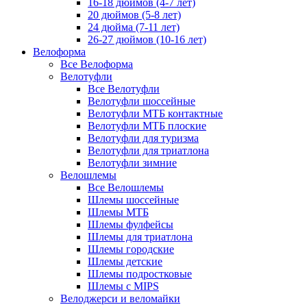
16-18 дюймов (4-7 лет)
20 дюймов (5-8 лет)
24 дюйма (7-11 лет)
26-27 дюймов (10-16 лет)
Велоформа
Все Велоформа
Велотуфли
Все Велотуфли
Велотуфли шоссейные
Велотуфли МТБ контактные
Велотуфли МТБ плоские
Велотуфли для туризма
Велотуфли для триатлона
Велотуфли зимние
Велошлемы
Все Велошлемы
Шлемы шоссейные
Шлемы МТБ
Шлемы фулфейсы
Шлемы для триатлона
Шлемы городские
Шлемы детские
Шлемы подростковые
Шлемы с MIPS
Велоджерси и веломайки