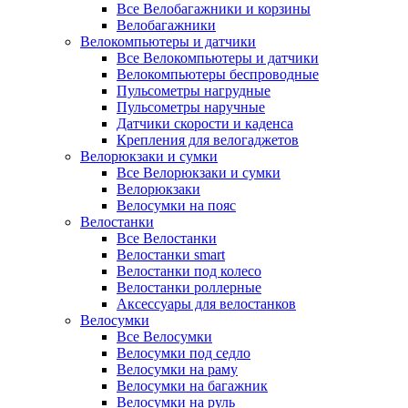
Все Велобагажники и корзины
Велобагажники
Велокомпьютеры и датчики
Все Велокомпьютеры и датчики
Велокомпьютеры беспроводные
Пульсометры нагрудные
Пульсометры наручные
Датчики скорости и каденса
Крепления для велогаджетов
Велорюкзаки и сумки
Все Велорюкзаки и сумки
Велорюкзаки
Велосумки на пояс
Велостанки
Все Велостанки
Велостанки smart
Велостанки под колесо
Велостанки роллерные
Аксессуары для велостанков
Велосумки
Все Велосумки
Велосумки под седло
Велосумки на раму
Велосумки на багажник
Велосумки на руль