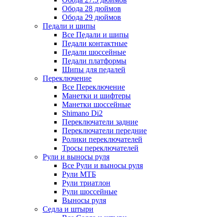
Обода 28 дюймов
Обода 29 дюймов
Педали и шипы
Все Педали и шипы
Педали контактные
Педали шоссейные
Педали платформы
Шипы для педалей
Переключение
Все Переключение
Манетки и шифтеры
Манетки шоссейные
Shimano Di2
Переключатели задние
Переключатели передние
Ролики переключателей
Тросы переключателей
Рули и выносы руля
Все Рули и выносы руля
Рули МТБ
Рули триатлон
Рули шоссейные
Выносы руля
Седла и штыри