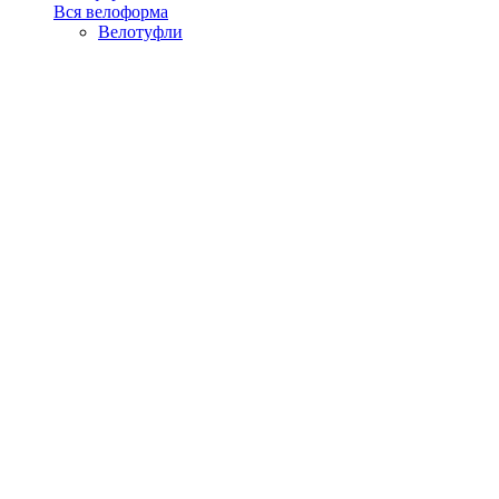
Вся велоформа
Велотуфли