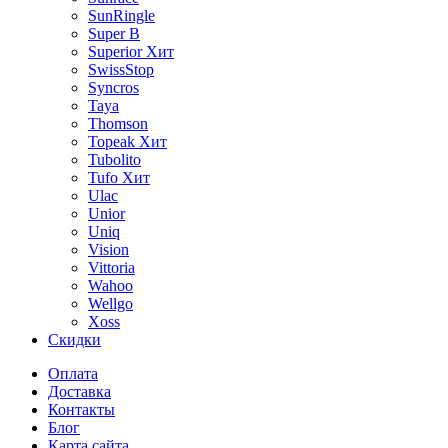
SunRingle
Super B
Superior
Хит
SwissStop
Syncros
Taya
Thomson
Topeak
Хит
Tubolito
Tufo
Хит
Ulac
Unior
Uniq
Vision
Vittoria
Wahoo
Wellgo
Xoss
Скидки
Оплата
Доставка
Контакты
Блог
Карта сайта