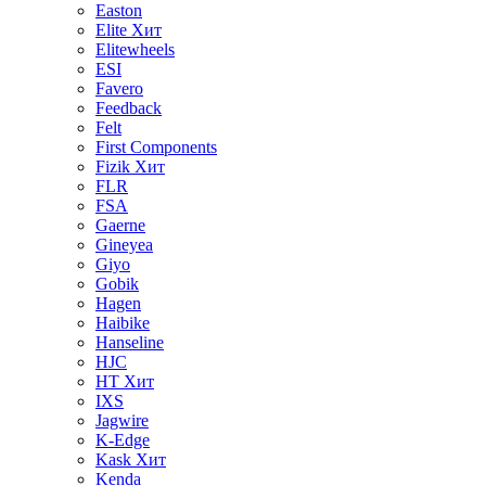
Easton
Elite
Хит
Elitewheels
ESI
Favero
Feedback
Felt
First Components
Fizik
Хит
FLR
FSA
Gaerne
Gineyea
Giyo
Gobik
Hagen
Haibike
Hanseline
HJC
HT
Хит
IXS
Jagwire
K-Edge
Kask
Хит
Kenda