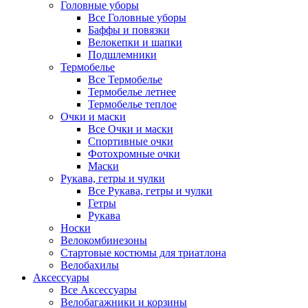
Головные уборы
Все Головные уборы
Баффы и повязки
Велокепки и шапки
Подшлемники
Термобелье
Все Термобелье
Термобелье летнее
Термобелье теплое
Очки и маски
Все Очки и маски
Спортивные очки
Фотохромные очки
Маски
Рукава, гетры и чулки
Все Рукава, гетры и чулки
Гетры
Рукава
Носки
Велокомбинезоны
Стартовые костюмы для триатлона
Велобахилы
Аксессуары
Все Аксессуары
Велобагажники и корзины