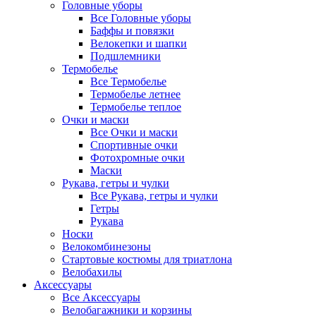
Головные уборы
Все Головные уборы
Баффы и повязки
Велокепки и шапки
Подшлемники
Термобелье
Все Термобелье
Термобелье летнее
Термобелье теплое
Очки и маски
Все Очки и маски
Спортивные очки
Фотохромные очки
Маски
Рукава, гетры и чулки
Все Рукава, гетры и чулки
Гетры
Рукава
Носки
Велокомбинезоны
Стартовые костюмы для триатлона
Велобахилы
Аксессуары
Все Аксессуары
Велобагажники и корзины