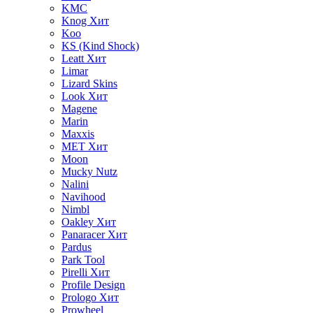
KMC
Knog
Хит
Koo
KS (Kind Shock)
Leatt
Хит
Limar
Lizard Skins
Look
Хит
Magene
Marin
Maxxis
MET
Хит
Moon
Mucky Nutz
Nalini
Navihood
Nimbl
Oakley
Хит
Panaracer
Хит
Pardus
Park Tool
Pirelli
Хит
Profile Design
Prologo
Хит
Prowheel