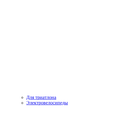
Для триатлона
Электровелосипеды