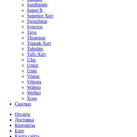
SunRingle
Super B
Superior
Хит
SwissStop
Syncros
Taya
Thomson
Topeak
Хит
Tubolito
Tufo
Хит
Ulac
Unior
Uniq
Vision
Vittoria
Wahoo
Wellgo
Xoss
Скидки
Оплата
Доставка
Контакты
Блог
Карта сайта