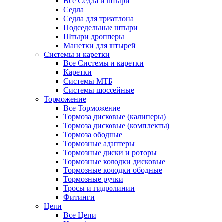
Все Седла и штыри
Седла
Седла для триатлона
Подседельные штыри
Штыри дропперы
Манетки для штырей
Системы и каретки
Все Системы и каретки
Каретки
Системы МТБ
Системы шоссейные
Торможение
Все Торможение
Тормоза дисковые (калиперы)
Тормоза дисковые (комплекты)
Тормоза ободные
Тормозные адаптеры
Тормозные диски и роторы
Тормозные колодки дисковые
Тормозные колодки ободные
Тормозные ручки
Тросы и гидролинии
Фитинги
Цепи
Все Цепи