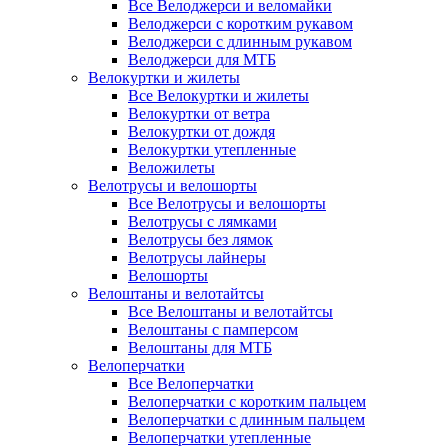
Все Велоджерси и веломайки
Велоджерси с коротким рукавом
Велоджерси с длинным рукавом
Велоджерси для МТБ
Велокуртки и жилеты
Все Велокуртки и жилеты
Велокуртки от ветра
Велокуртки от дождя
Велокуртки утепленные
Веложилеты
Велотрусы и велошорты
Все Велотрусы и велошорты
Велотрусы с лямками
Велотрусы без лямок
Велотрусы лайнеры
Велошорты
Велоштаны и велотайтсы
Все Велоштаны и велотайтсы
Велоштаны с памперсом
Велоштаны для МТБ
Велоперчатки
Все Велоперчатки
Велоперчатки с коротким пальцем
Велоперчатки с длинным пальцем
Велоперчатки утепленные