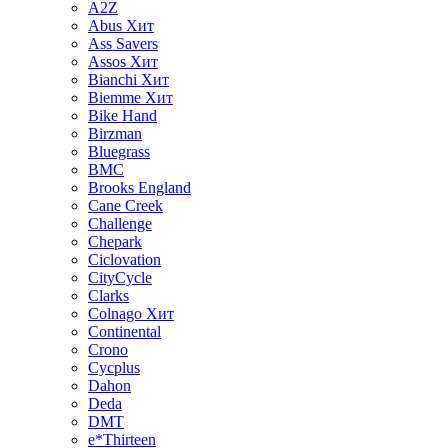
A2Z
Abus
Хит
Ass Savers
Assos
Хит
Bianchi
Хит
Biemme
Хит
Bike Hand
Birzman
Bluegrass
BMC
Brooks England
Cane Creek
Challenge
Chepark
Ciclovation
CityCycle
Clarks
Colnago
Хит
Continental
Crono
Cycplus
Dahon
Deda
DMT
e*Thirteen