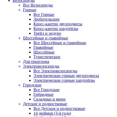
Велосипеды
Все Велосипеды
Горные
Все Горные
Любительские
Кросс-кантри двухподвесы
Кросс-кантри хардтейлы
Трейл и эндуро
Шоссейные и гравийные
Все Шоссейные и гравийные
Гравийные
Шоссейные
Туристические
Для триатлона
Электровелосипеды
Все Электровелосипеды
Электрические горные двухподвесы
Электрические горные хардтейлы
Городские
Все Городские
Гибридные
Складные и мини
Детские и подростковые
Все Детские и подростковые
14 дюймов (3-4 года)