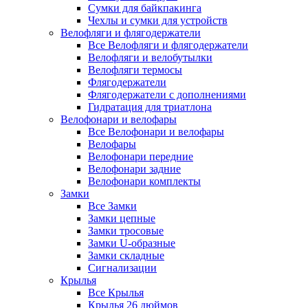
Сумки для байкпакинга
Чехлы и сумки для устройств
Велофляги и флягодержатели
Все Велофляги и флягодержатели
Велофляги и велобутылки
Велофляги термосы
Флягодержатели
Флягодержатели с дополнениями
Гидратация для триатлона
Велофонари и велофары
Все Велофонари и велофары
Велофары
Велофонари передние
Велофонари задние
Велофонари комплекты
Замки
Все Замки
Замки цепные
Замки тросовые
Замки U-образные
Замки складные
Сигнализации
Крылья
Все Крылья
Крылья 26 дюймов