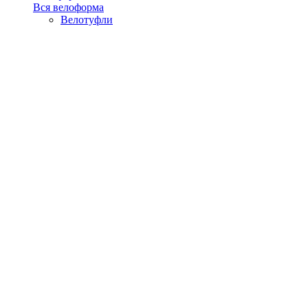
Вся велоформа
Велотуфли