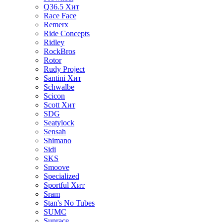
Q36.5
Хит
Race Face
Remerx
Ride Concepts
Ridley
RockBros
Rotor
Rudy Project
Santini
Хит
Schwalbe
Scicon
Scott
Хит
SDG
Seatylock
Sensah
Shimano
Sidi
SKS
Smoove
Specialized
Sportful
Хит
Sram
Stan's No Tubes
SUMC
Sunrace