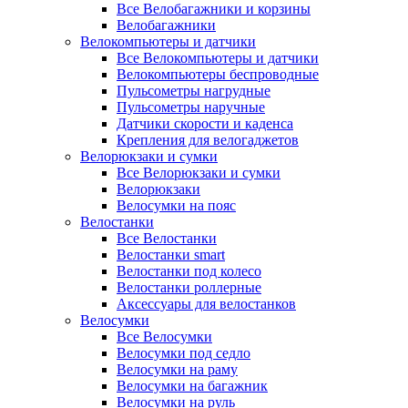
Все Велобагажники и корзины
Велобагажники
Велокомпьютеры и датчики
Все Велокомпьютеры и датчики
Велокомпьютеры беспроводные
Пульсометры нагрудные
Пульсометры наручные
Датчики скорости и каденса
Крепления для велогаджетов
Велорюкзаки и сумки
Все Велорюкзаки и сумки
Велорюкзаки
Велосумки на пояс
Велостанки
Все Велостанки
Велостанки smart
Велостанки под колесо
Велостанки роллерные
Аксессуары для велостанков
Велосумки
Все Велосумки
Велосумки под седло
Велосумки на раму
Велосумки на багажник
Велосумки на руль