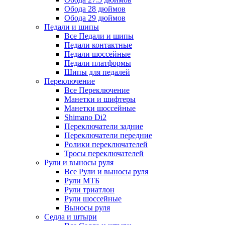
Обода 28 дюймов
Обода 29 дюймов
Педали и шипы
Все Педали и шипы
Педали контактные
Педали шоссейные
Педали платформы
Шипы для педалей
Переключение
Все Переключение
Манетки и шифтеры
Манетки шоссейные
Shimano Di2
Переключатели задние
Переключатели передние
Ролики переключателей
Тросы переключателей
Рули и выносы руля
Все Рули и выносы руля
Рули МТБ
Рули триатлон
Рули шоссейные
Выносы руля
Седла и штыри