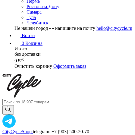
Пермь
Ростов-на-Дону
Самара
Тула
Челябинск
Не нашли город «
» напишите на почту
hello@citycycle.ru
Войти
0
Корзина
Итого
без доставки
руб
0
Очистить корзину
Оформить заказ
CityCycleShop
telegram: +7 (903) 500-20-70