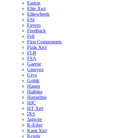
Easton
Elite
Хит
Elitewheels
ESI
Favero
Feedback
Felt
First Components
Fizik
Хит
FLR
FSA
Gaerne
Gineyea
Giyo
Gobik
Hagen
Haibike
Hanseline
HJC
HT
Хит
IXS
Jagwire
K-Edge
Kask
Хит
Kenda