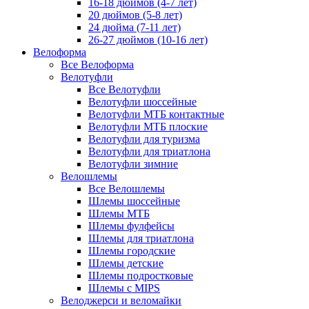
16-18 дюймов (4-7 лет)
20 дюймов (5-8 лет)
24 дюйма (7-11 лет)
26-27 дюймов (10-16 лет)
Велоформа
Все Велоформа
Велотуфли
Все Велотуфли
Велотуфли шоссейные
Велотуфли МТБ контактные
Велотуфли МТБ плоские
Велотуфли для туризма
Велотуфли для триатлона
Велотуфли зимние
Велошлемы
Все Велошлемы
Шлемы шоссейные
Шлемы МТБ
Шлемы фулфейсы
Шлемы для триатлона
Шлемы городские
Шлемы детские
Шлемы подростковые
Шлемы с MIPS
Велоджерси и веломайки