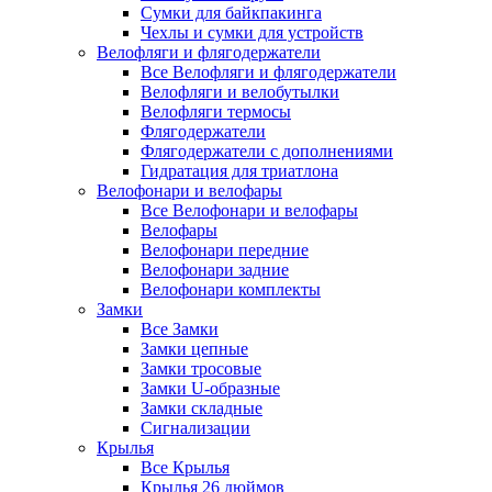
Сумки для байкпакинга
Чехлы и сумки для устройств
Велофляги и флягодержатели
Все Велофляги и флягодержатели
Велофляги и велобутылки
Велофляги термосы
Флягодержатели
Флягодержатели с дополнениями
Гидратация для триатлона
Велофонари и велофары
Все Велофонари и велофары
Велофары
Велофонари передние
Велофонари задние
Велофонари комплекты
Замки
Все Замки
Замки цепные
Замки тросовые
Замки U-образные
Замки складные
Сигнализации
Крылья
Все Крылья
Крылья 26 дюймов