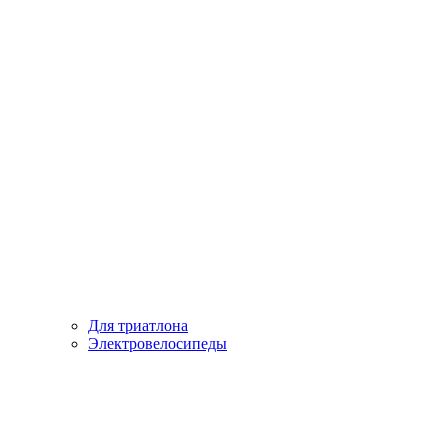
Для триатлона
Электровелосипеды