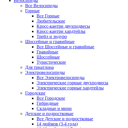
Велосипеды
Все Велосипеды
Горные
Все Горные
Любительские
Кросс-кантри двухподвесы
Кросс-кантри хардтейлы
Трейл и эндуро
Шоссейные и гравийные
Все Шоссейные и гравийные
Гравийные
Шоссейные
Туристические
Для триатлона
Электровелосипеды
Все Электровелосипеды
Электрические горные двухподвесы
Электрические горные хардтейлы
Городские
Все Городские
Гибридные
Складные и мини
Детские и подростковые
Все Детские и подростковые
14 дюймов (3-4 года)