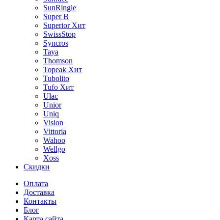
SunRingle
Super B
Superior
Хит
SwissStop
Syncros
Taya
Thomson
Topeak
Хит
Tubolito
Tufo
Хит
Ulac
Unior
Uniq
Vision
Vittoria
Wahoo
Wellgo
Xoss
Скидки
Оплата
Доставка
Контакты
Блог
Карта сайта