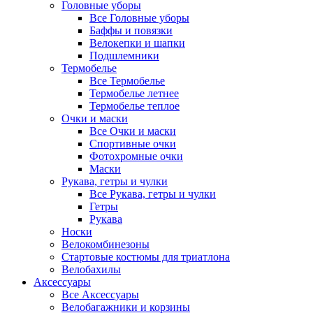
Головные уборы
Все Головные уборы
Баффы и повязки
Велокепки и шапки
Подшлемники
Термобелье
Все Термобелье
Термобелье летнее
Термобелье теплое
Очки и маски
Все Очки и маски
Спортивные очки
Фотохромные очки
Маски
Рукава, гетры и чулки
Все Рукава, гетры и чулки
Гетры
Рукава
Носки
Велокомбинезоны
Стартовые костюмы для триатлона
Велобахилы
Аксессуары
Все Аксессуары
Велобагажники и корзины