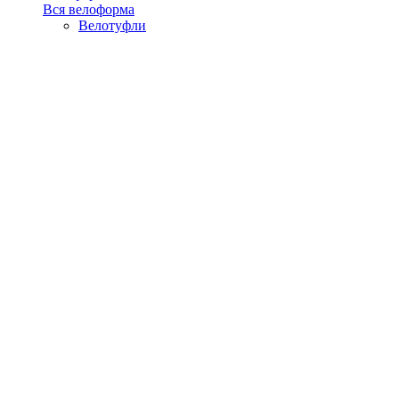
Вся велоформа
Велотуфли