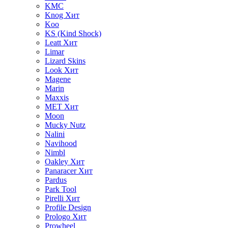
KMC
Knog
Хит
Koo
KS (Kind Shock)
Leatt
Хит
Limar
Lizard Skins
Look
Хит
Magene
Marin
Maxxis
MET
Хит
Moon
Mucky Nutz
Nalini
Navihood
Nimbl
Oakley
Хит
Panaracer
Хит
Pardus
Park Tool
Pirelli
Хит
Profile Design
Prologo
Хит
Prowheel