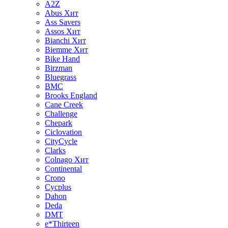
A2Z
Abus
Хит
Ass Savers
Assos
Хит
Bianchi
Хит
Biemme
Хит
Bike Hand
Birzman
Bluegrass
BMC
Brooks England
Cane Creek
Challenge
Chepark
Ciclovation
CityCycle
Clarks
Colnago
Хит
Continental
Crono
Cycplus
Dahon
Deda
DMT
e*Thirteen