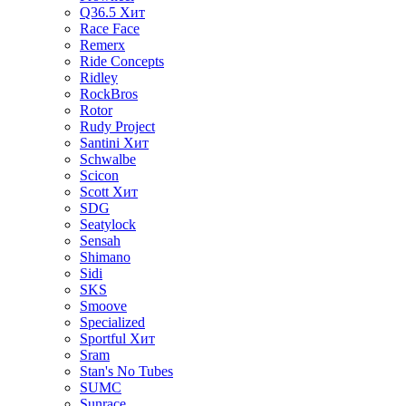
Q36.5
Хит
Race Face
Remerx
Ride Concepts
Ridley
RockBros
Rotor
Rudy Project
Santini
Хит
Schwalbe
Scicon
Scott
Хит
SDG
Seatylock
Sensah
Shimano
Sidi
SKS
Smoove
Specialized
Sportful
Хит
Sram
Stan's No Tubes
SUMC
Sunrace