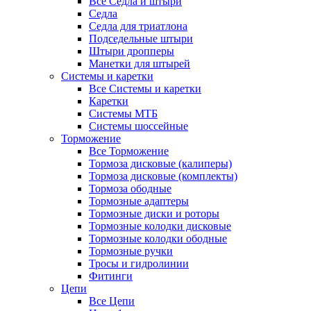
Все Седла и штыри
Седла
Седла для триатлона
Подседельные штыри
Штыри дропперы
Манетки для штырей
Системы и каретки
Все Системы и каретки
Каретки
Системы МТБ
Системы шоссейные
Торможение
Все Торможение
Тормоза дисковые (калиперы)
Тормоза дисковые (комплекты)
Тормоза ободные
Тормозные адаптеры
Тормозные диски и роторы
Тормозные колодки дисковые
Тормозные колодки ободные
Тормозные ручки
Тросы и гидролинии
Фитинги
Цепи
Все Цепи