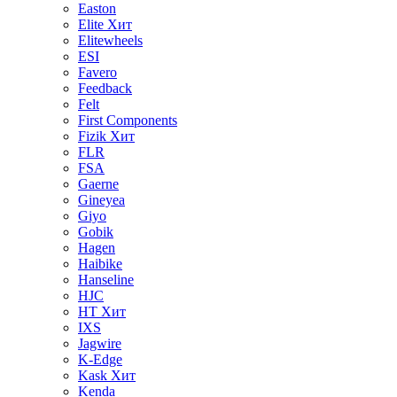
Easton
Elite
Хит
Elitewheels
ESI
Favero
Feedback
Felt
First Components
Fizik
Хит
FLR
FSA
Gaerne
Gineyea
Giyo
Gobik
Hagen
Haibike
Hanseline
HJC
HT
Хит
IXS
Jagwire
K-Edge
Kask
Хит
Kenda