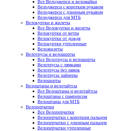
Все Велоджерси и веломайки
Велоджерси с коротким рукавом
Велоджерси с длинным рукавом
Велоджерси для МТБ
Велокуртки и жилеты
Все Велокуртки и жилеты
Велокуртки от ветра
Велокуртки от дождя
Велокуртки утепленные
Веложилеты
Велотрусы и велошорты
Все Велотрусы и велошорты
Велотрусы с лямками
Велотрусы без лямок
Велотрусы лайнеры
Велошорты
Велоштаны и велотайтсы
Все Велоштаны и велотайтсы
Велоштаны с памперсом
Велоштаны для МТБ
Велоперчатки
Все Велоперчатки
Велоперчатки с коротким пальцем
Велоперчатки с длинным пальцем
Велоперчатки утепленные