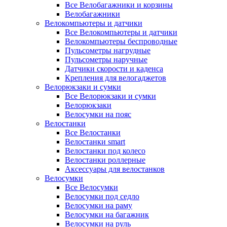
Все Велобагажники и корзины
Велобагажники
Велокомпьютеры и датчики
Все Велокомпьютеры и датчики
Велокомпьютеры беспроводные
Пульсометры нагрудные
Пульсометры наручные
Датчики скорости и каденса
Крепления для велогаджетов
Велорюкзаки и сумки
Все Велорюкзаки и сумки
Велорюкзаки
Велосумки на пояс
Велостанки
Все Велостанки
Велостанки smart
Велостанки под колесо
Велостанки роллерные
Аксессуары для велостанков
Велосумки
Все Велосумки
Велосумки под седло
Велосумки на раму
Велосумки на багажник
Велосумки на руль