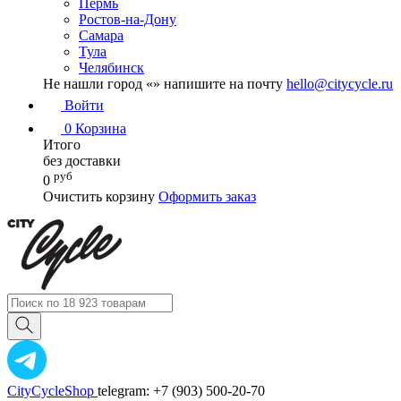
Пермь
Ростов-на-Дону
Самара
Тула
Челябинск
Не нашли город «
» напишите на почту
hello@citycycle.ru
Войти
0
Корзина
Итого
без доставки
руб
0
Очистить корзину
Оформить заказ
CityCycleShop
telegram: +7 (903) 500-20-70