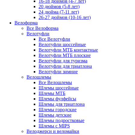
16-18 дюймов (4-7 лет)
20 дюймов (5-8 лет)
24 дюйма (7-11 лет)
26-27 дюймов (10-16 лет)
Велоформа
Все Велоформа
Велотуфли
Все Велотуфли
Велотуфли шоссейные
Велотуфли МТБ контактные
Велотуфли МТБ плоские
Велотуфли для туризма
Велотуфли для триатлона
Велотуфли зимние
Велошлемы
Все Велошлемы
Шлемы шоссейные
Шлемы МТБ
Шлемы фулфейсы
Шлемы для триатлона
Шлемы городские
Шлемы детские
Шлемы подростковые
Шлемы с MIPS
Велоджерси и веломайки