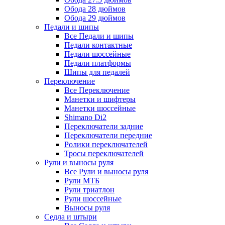
Обода 28 дюймов
Обода 29 дюймов
Педали и шипы
Все Педали и шипы
Педали контактные
Педали шоссейные
Педали платформы
Шипы для педалей
Переключение
Все Переключение
Манетки и шифтеры
Манетки шоссейные
Shimano Di2
Переключатели задние
Переключатели передние
Ролики переключателей
Тросы переключателей
Рули и выносы руля
Все Рули и выносы руля
Рули МТБ
Рули триатлон
Рули шоссейные
Выносы руля
Седла и штыри