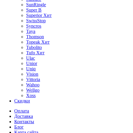
SunRingle
Super B
Superior
Хит
SwissStop
Syncros
Taya
Thomson
Topeak
Хит
Tubolito
Tufo
Хит
Ulac
Unior
Uniq
Vision
Vittoria
Wahoo
Wellgo
Xoss
Скидки
Оплата
Доставка
Контакты
Блог
Карта сайта