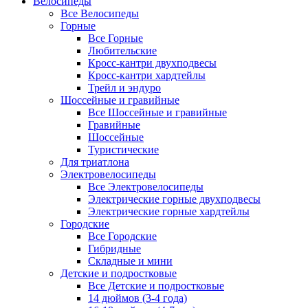
Велосипеды
Все Велосипеды
Горные
Все Горные
Любительские
Кросс-кантри двухподвесы
Кросс-кантри хардтейлы
Трейл и эндуро
Шоссейные и гравийные
Все Шоссейные и гравийные
Гравийные
Шоссейные
Туристические
Для триатлона
Электровелосипеды
Все Электровелосипеды
Электрические горные двухподвесы
Электрические горные хардтейлы
Городские
Все Городские
Гибридные
Складные и мини
Детские и подростковые
Все Детские и подростковые
14 дюймов (3-4 года)