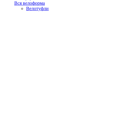
Вся велоформа
Велотуфли