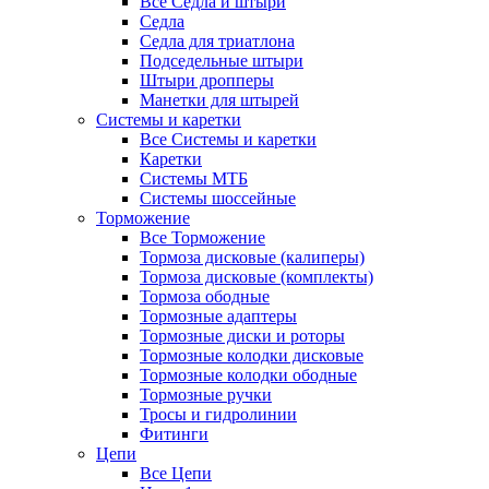
Все Седла и штыри
Седла
Седла для триатлона
Подседельные штыри
Штыри дропперы
Манетки для штырей
Системы и каретки
Все Системы и каретки
Каретки
Системы МТБ
Системы шоссейные
Торможение
Все Торможение
Тормоза дисковые (калиперы)
Тормоза дисковые (комплекты)
Тормоза ободные
Тормозные адаптеры
Тормозные диски и роторы
Тормозные колодки дисковые
Тормозные колодки ободные
Тормозные ручки
Тросы и гидролинии
Фитинги
Цепи
Все Цепи