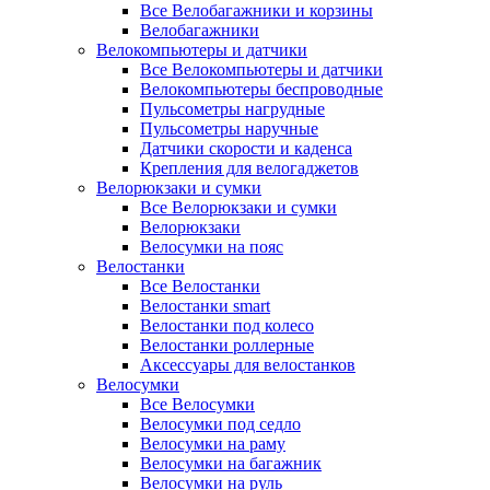
Все Велобагажники и корзины
Велобагажники
Велокомпьютеры и датчики
Все Велокомпьютеры и датчики
Велокомпьютеры беспроводные
Пульсометры нагрудные
Пульсометры наручные
Датчики скорости и каденса
Крепления для велогаджетов
Велорюкзаки и сумки
Все Велорюкзаки и сумки
Велорюкзаки
Велосумки на пояс
Велостанки
Все Велостанки
Велостанки smart
Велостанки под колесо
Велостанки роллерные
Аксессуары для велостанков
Велосумки
Все Велосумки
Велосумки под седло
Велосумки на раму
Велосумки на багажник
Велосумки на руль