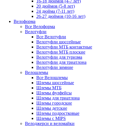
16-18 дюймов (4-7 лет)
20 дюймов (5-8 лет)
24 дюйма (7-11 лет)
26-27 дюймов (10-16 лет)
Велоформа
Все Велоформа
Велотуфли
Все Велотуфли
Велотуфли шоссейные
Велотуфли МТБ контактные
Велотуфли МТБ плоские
Велотуфли для туризма
Велотуфли для триатлона
Велотуфли зимние
Велошлемы
Все Велошлемы
Шлемы шоссейные
Шлемы МТБ
Шлемы фулфейсы
Шлемы для триатлона
Шлемы городские
Шлемы детские
Шлемы подростковые
Шлемы с MIPS
Велоджерси и веломайки