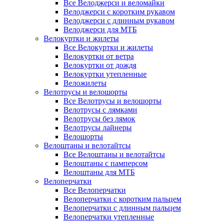
Все Велоджерси и веломайки
Велоджерси с коротким рукавом
Велоджерси с длинным рукавом
Велоджерси для МТБ
Велокуртки и жилеты
Все Велокуртки и жилеты
Велокуртки от ветра
Велокуртки от дождя
Велокуртки утепленные
Веложилеты
Велотрусы и велошорты
Все Велотрусы и велошорты
Велотрусы с лямками
Велотрусы без лямок
Велотрусы лайнеры
Велошорты
Велоштаны и велотайтсы
Все Велоштаны и велотайтсы
Велоштаны с памперсом
Велоштаны для МТБ
Велоперчатки
Все Велоперчатки
Велоперчатки с коротким пальцем
Велоперчатки с длинным пальцем
Велоперчатки утепленные