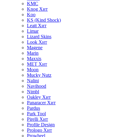
KMC
Knog
Хит
Koo
KS (Kind Shock)
Leatt
Хит
Limar
Lizard Skins
Look
Хит
Magene
Marin
Maxxis
MET
Хит
Moon
Mucky Nutz
Nalini
Navihood
Nimbl
Oakley
Хит
Panaracer
Хит
Pardus
Park Tool
Pirelli
Хит
Profile Design
Prologo
Хит
Prowheel