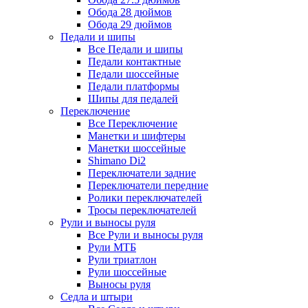
Обода 28 дюймов
Обода 29 дюймов
Педали и шипы
Все Педали и шипы
Педали контактные
Педали шоссейные
Педали платформы
Шипы для педалей
Переключение
Все Переключение
Манетки и шифтеры
Манетки шоссейные
Shimano Di2
Переключатели задние
Переключатели передние
Ролики переключателей
Тросы переключателей
Рули и выносы руля
Все Рули и выносы руля
Рули МТБ
Рули триатлон
Рули шоссейные
Выносы руля
Седла и штыри