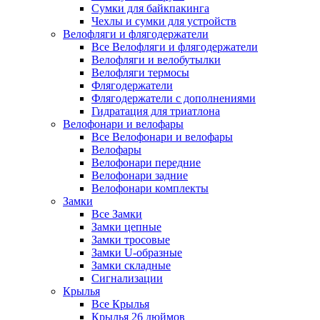
Сумки для байкпакинга
Чехлы и сумки для устройств
Велофляги и флягодержатели
Все Велофляги и флягодержатели
Велофляги и велобутылки
Велофляги термосы
Флягодержатели
Флягодержатели с дополнениями
Гидратация для триатлона
Велофонари и велофары
Все Велофонари и велофары
Велофары
Велофонари передние
Велофонари задние
Велофонари комплекты
Замки
Все Замки
Замки цепные
Замки тросовые
Замки U-образные
Замки складные
Сигнализации
Крылья
Все Крылья
Крылья 26 дюймов