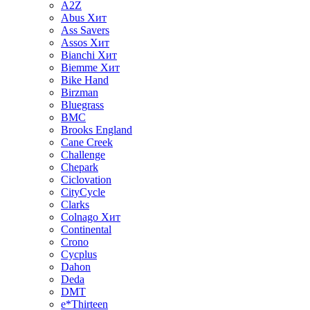
A2Z
Abus
Хит
Ass Savers
Assos
Хит
Bianchi
Хит
Biemme
Хит
Bike Hand
Birzman
Bluegrass
BMC
Brooks England
Cane Creek
Challenge
Chepark
Ciclovation
CityCycle
Clarks
Colnago
Хит
Continental
Crono
Cycplus
Dahon
Deda
DMT
e*Thirteen