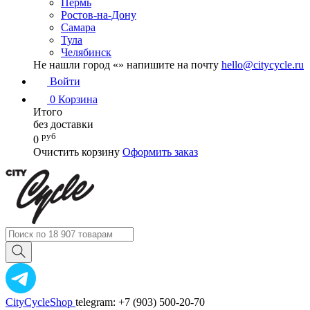
Пермь
Ростов-на-Дону
Самара
Тула
Челябинск
Не нашли город «
» напишите на почту
hello@citycycle.ru
Войти
0
Корзина
Итого
без доставки
руб
0
Очистить корзину
Оформить заказ
CityCycleShop
telegram: +7 (903) 500-20-70