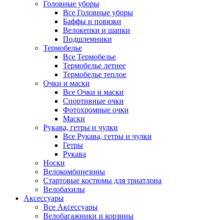
Головные уборы
Все Головные уборы
Баффы и повязки
Велокепки и шапки
Подшлемники
Термобелье
Все Термобелье
Термобелье летнее
Термобелье теплое
Очки и маски
Все Очки и маски
Спортивные очки
Фотохромные очки
Маски
Рукава, гетры и чулки
Все Рукава, гетры и чулки
Гетры
Рукава
Носки
Велокомбинезоны
Стартовые костюмы для триатлона
Велобахилы
Аксессуары
Все Аксессуары
Велобагажники и корзины