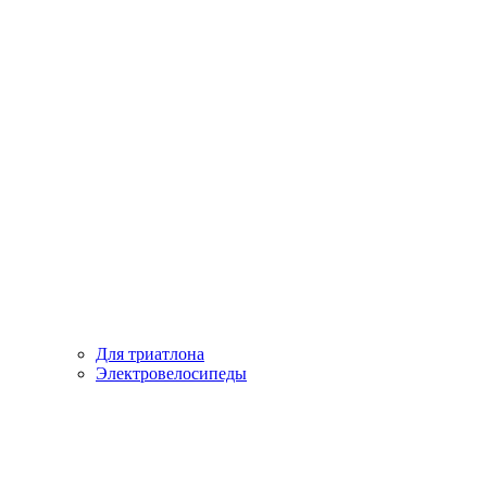
Для триатлона
Электровелосипеды