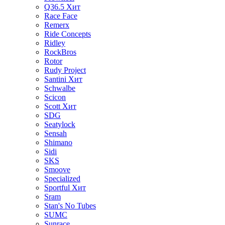
Q36.5
Хит
Race Face
Remerx
Ride Concepts
Ridley
RockBros
Rotor
Rudy Project
Santini
Хит
Schwalbe
Scicon
Scott
Хит
SDG
Seatylock
Sensah
Shimano
Sidi
SKS
Smoove
Specialized
Sportful
Хит
Sram
Stan's No Tubes
SUMC
Sunrace