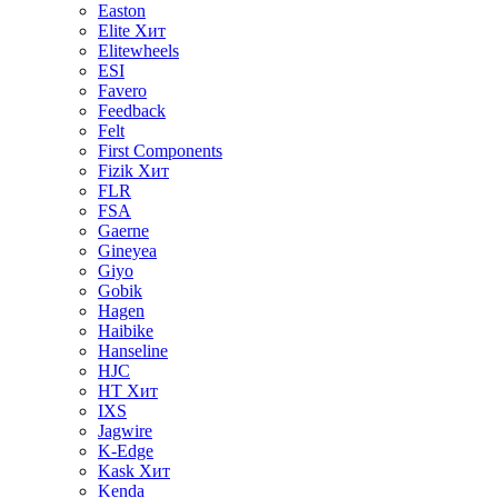
Easton
Elite
Хит
Elitewheels
ESI
Favero
Feedback
Felt
First Components
Fizik
Хит
FLR
FSA
Gaerne
Gineyea
Giyo
Gobik
Hagen
Haibike
Hanseline
HJC
HT
Хит
IXS
Jagwire
K-Edge
Kask
Хит
Kenda