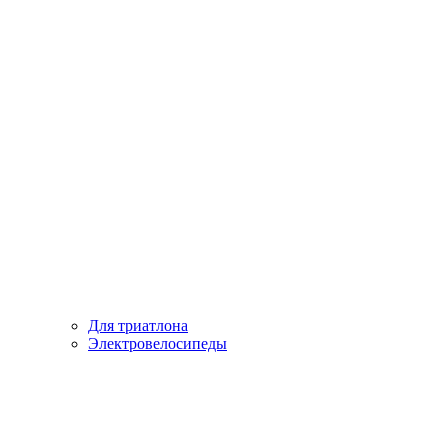
Для триатлона
Электровелосипеды