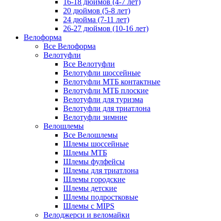
16-18 дюймов (4-7 лет)
20 дюймов (5-8 лет)
24 дюйма (7-11 лет)
26-27 дюймов (10-16 лет)
Велоформа
Все Велоформа
Велотуфли
Все Велотуфли
Велотуфли шоссейные
Велотуфли МТБ контактные
Велотуфли МТБ плоские
Велотуфли для туризма
Велотуфли для триатлона
Велотуфли зимние
Велошлемы
Все Велошлемы
Шлемы шоссейные
Шлемы МТБ
Шлемы фулфейсы
Шлемы для триатлона
Шлемы городские
Шлемы детские
Шлемы подростковые
Шлемы с MIPS
Велоджерси и веломайки