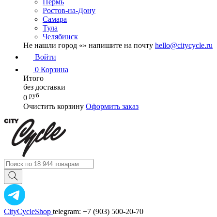
Пермь
Ростов-на-Дону
Самара
Тула
Челябинск
Не нашли город «
» напишите на почту
hello@citycycle.ru
Войти
0
Корзина
Итого
без доставки
руб
0
Очистить корзину
Оформить заказ
CityCycleShop
telegram: +7 (903) 500-20-70