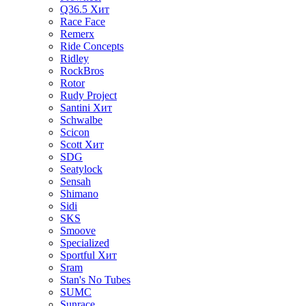
Q36.5
Хит
Race Face
Remerx
Ride Concepts
Ridley
RockBros
Rotor
Rudy Project
Santini
Хит
Schwalbe
Scicon
Scott
Хит
SDG
Seatylock
Sensah
Shimano
Sidi
SKS
Smoove
Specialized
Sportful
Хит
Sram
Stan's No Tubes
SUMC
Sunrace