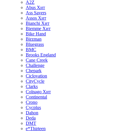
A2Z
Abus
Хит
Ass Savers
Assos
Хит
Bianchi
Хит
Biemme
Хит
Bike Hand
Birzman
Bluegrass
BMC
Brooks England
Cane Creek
Challenge
Chepark
Ciclovation
CityCycle
Clarks
Colnago
Хит
Continental
Crono
Cycplus
Dahon
Deda
DMT
e*Thirteen