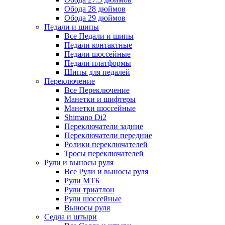
Обода 28 дюймов
Обода 29 дюймов
Педали и шипы
Все Педали и шипы
Педали контактные
Педали шоссейные
Педали платформы
Шипы для педалей
Переключение
Все Переключение
Манетки и шифтеры
Манетки шоссейные
Shimano Di2
Переключатели задние
Переключатели передние
Ролики переключателей
Тросы переключателей
Рули и выносы руля
Все Рули и выносы руля
Рули МТБ
Рули триатлон
Рули шоссейные
Выносы руля
Седла и штыри