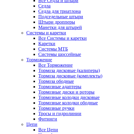
Все Седла и штыри
Седла
Седла для триатлона
Подседельные штыри
Штыри дропперы
Манетки для штырей
Системы и каретки
Все Системы и каретки
Каретки
Системы МТБ
Системы шоссейные
Торможение
Все Торможение
Тормоза дисковые (калиперы)
Тормоза дисковые (комплекты)
Тормоза ободные
Тормозные адаптеры
Тормозные диски и роторы
Тормозные колодки дисковые
Тормозные колодки ободные
Тормозные ручки
Тросы и гидролинии
Фитинги
Цепи
Все Цепи