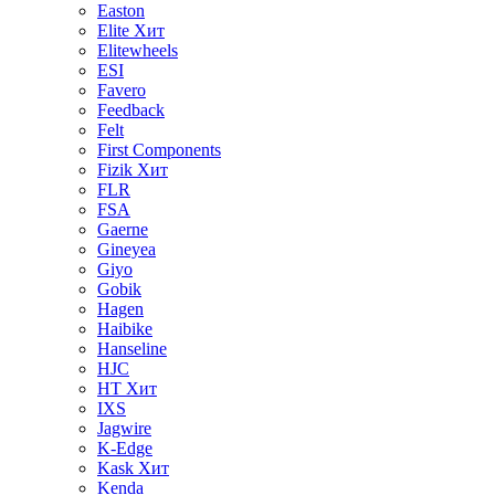
Easton
Elite
Хит
Elitewheels
ESI
Favero
Feedback
Felt
First Components
Fizik
Хит
FLR
FSA
Gaerne
Gineyea
Giyo
Gobik
Hagen
Haibike
Hanseline
HJC
HT
Хит
IXS
Jagwire
K-Edge
Kask
Хит
Kenda