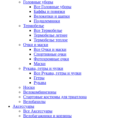
Головные уборы
Все Головные уборы
Баффы и повязки
Велокепки и шапки
Подшлемники
Термобелье
Все Термобелье
Термобелье летнее
Термобелье теплое
Очки и маски
Все Очки и маски
Спортивные очки
Фотохромные очки
Маски
Рукава, гетры и чулки
Все Рукава, гетры и чулки
Гетры
Рукава
Носки
Велокомбинезоны
Стартовые костюмы для триатлона
Велобахилы
Аксессуары
Все Аксессуары
Велобагажники и корзины