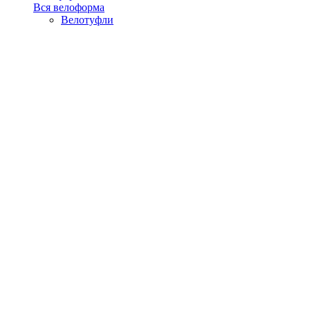
Вся велоформа
Велотуфли