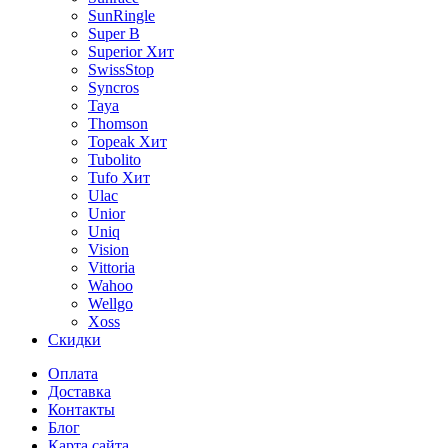
SunRingle
Super B
Superior
Хит
SwissStop
Syncros
Taya
Thomson
Topeak
Хит
Tubolito
Tufo
Хит
Ulac
Unior
Uniq
Vision
Vittoria
Wahoo
Wellgo
Xoss
Скидки
Оплата
Доставка
Контакты
Блог
Карта сайта