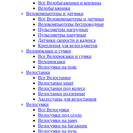
Все Велобагажники и корзины
Велобагажники
Велокомпьютеры и датчики
Все Велокомпьютеры и датчики
Велокомпьютеры беспроводные
Пульсометры нагрудные
Пульсометры наручные
Датчики скорости и каденса
Крепления для велогаджетов
Велорюкзаки и сумки
Все Велорюкзаки и сумки
Велорюкзаки
Велосумки на пояс
Велостанки
Все Велостанки
Велостанки smart
Велостанки под колесо
Велостанки роллерные
Аксессуары для велостанков
Велосумки
Все Велосумки
Велосумки под седло
Велосумки на раму
Велосумки на багажник
Велосумки на руль