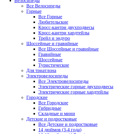
Велосипеды
Все Велосипеды
Горные
Все Горные
Любительские
Кросс-кантри двухподвесы
Кросс-кантри хардтейлы
Трейл и эндуро
Шоссейные и гравийные
Все Шоссейные и гравийные
Гравийные
Шоссейные
Туристические
Для триатлона
Электровелосипеды
Все Электровелосипеды
Электрические горные двухподвесы
Электрические горные хардтейлы
Городские
Все Городские
Гибридные
Складные и мини
Детские и подростковые
Все Детские и подростковые
14 дюймов (3-4 года)