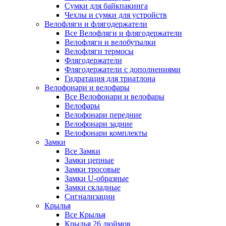
Сумки для байкпакинга
Чехлы и сумки для устройств
Велофляги и флягодержатели
Все Велофляги и флягодержатели
Велофляги и велобутылки
Велофляги термосы
Флягодержатели
Флягодержатели с дополнениями
Гидратация для триатлона
Велофонари и велофары
Все Велофонари и велофары
Велофары
Велофонари передние
Велофонари задние
Велофонари комплекты
Замки
Все Замки
Замки цепные
Замки тросовые
Замки U-образные
Замки складные
Сигнализации
Крылья
Все Крылья
Крылья 26 дюймов