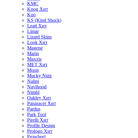
KMC
Knog
Хит
Koo
KS (Kind Shock)
Leatt
Хит
Limar
Lizard Skins
Look
Хит
Magene
Marin
Maxxis
MET
Хит
Moon
Mucky Nutz
Nalini
Navihood
Nimbl
Oakley
Хит
Panaracer
Хит
Pardus
Park Tool
Pirelli
Хит
Profile Design
Prologo
Хит
Prowheel