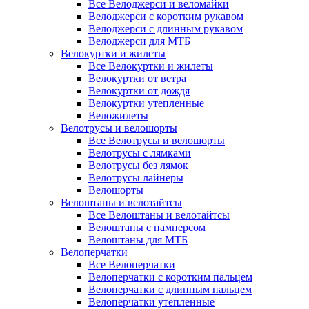
Все Велоджерси и веломайки
Велоджерси с коротким рукавом
Велоджерси с длинным рукавом
Велоджерси для МТБ
Велокуртки и жилеты
Все Велокуртки и жилеты
Велокуртки от ветра
Велокуртки от дождя
Велокуртки утепленные
Веложилеты
Велотрусы и велошорты
Все Велотрусы и велошорты
Велотрусы с лямками
Велотрусы без лямок
Велотрусы лайнеры
Велошорты
Велоштаны и велотайтсы
Все Велоштаны и велотайтсы
Велоштаны с памперсом
Велоштаны для МТБ
Велоперчатки
Все Велоперчатки
Велоперчатки с коротким пальцем
Велоперчатки с длинным пальцем
Велоперчатки утепленные