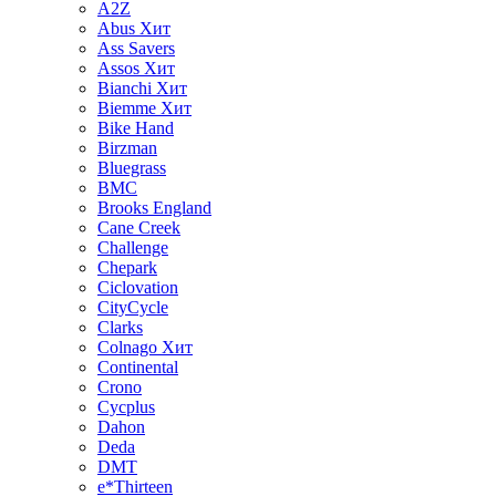
A2Z
Abus
Хит
Ass Savers
Assos
Хит
Bianchi
Хит
Biemme
Хит
Bike Hand
Birzman
Bluegrass
BMC
Brooks England
Cane Creek
Challenge
Chepark
Ciclovation
CityCycle
Clarks
Colnago
Хит
Continental
Crono
Cycplus
Dahon
Deda
DMT
e*Thirteen