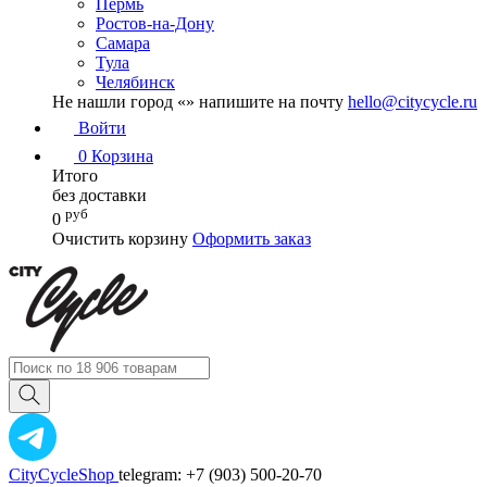
Пермь
Ростов-на-Дону
Самара
Тула
Челябинск
Не нашли город «
» напишите на почту
hello@citycycle.ru
Войти
0
Корзина
Итого
без доставки
руб
0
Очистить корзину
Оформить заказ
CityCycleShop
telegram: +7 (903) 500-20-70