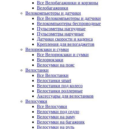
Все Велобагажники и корзины
Велобагажники
Велокомпьютеры и датчики
Все Велокомпьютеры и датчики
Велокомпьютеры беспроводные
Пульсометры нагрудные
Пульсометры наручные
Датчики скорости и каденса
Крепления для велогаджетов
Велорюкзаки и сумки
Все Велорюкзаки и сумки
Велорюкзаки
Велосумки на пояс
Велостанки
Все Велостанки
Велостанки smart
Велостанки под колесо
Велостанки роллерные
Аксессуары для велостанков
Велосумки
Все Велосумки
Велосумки под седло
Велосумки на раму
Велосумки на багажник
Велосумки на руль