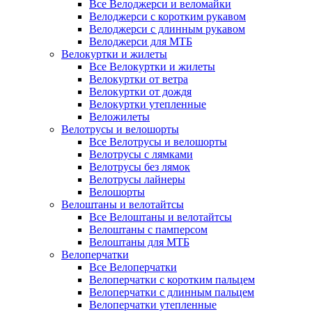
Все Велоджерси и веломайки
Велоджерси с коротким рукавом
Велоджерси с длинным рукавом
Велоджерси для МТБ
Велокуртки и жилеты
Все Велокуртки и жилеты
Велокуртки от ветра
Велокуртки от дождя
Велокуртки утепленные
Веложилеты
Велотрусы и велошорты
Все Велотрусы и велошорты
Велотрусы с лямками
Велотрусы без лямок
Велотрусы лайнеры
Велошорты
Велоштаны и велотайтсы
Все Велоштаны и велотайтсы
Велоштаны с памперсом
Велоштаны для МТБ
Велоперчатки
Все Велоперчатки
Велоперчатки с коротким пальцем
Велоперчатки с длинным пальцем
Велоперчатки утепленные