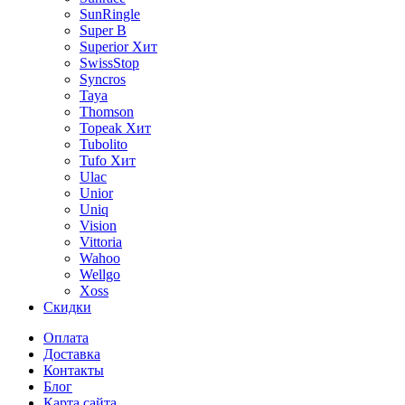
SunRingle
Super B
Superior
Хит
SwissStop
Syncros
Taya
Thomson
Topeak
Хит
Tubolito
Tufo
Хит
Ulac
Unior
Uniq
Vision
Vittoria
Wahoo
Wellgo
Xoss
Скидки
Оплата
Доставка
Контакты
Блог
Карта сайта