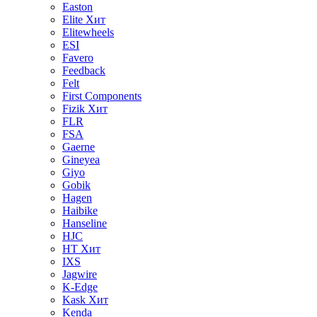
Easton
Elite
Хит
Elitewheels
ESI
Favero
Feedback
Felt
First Components
Fizik
Хит
FLR
FSA
Gaerne
Gineyea
Giyo
Gobik
Hagen
Haibike
Hanseline
HJC
HT
Хит
IXS
Jagwire
K-Edge
Kask
Хит
Kenda