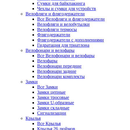
Сумки для байкпакинга
Чехлы и сумки для устройств
Велофляги и флягодержатели
Все Велофляги и флягодержатели
Велофляги и велобутылки
Велофляги термосы
Флягодержатели
Флягодержатели с дополнениями
Гидратация для триатлона
Велофонари и велофары
Все Велофонари и велофары
Велофары
Велофонари передние
Велофонари задние
Велофонари комплекты
Замки
Все Замки
Замки цепные
Замки тросовые
Замки U-образные
Замки складные
Сигнализации
Крылья
Все Крылья
Крылья 26 дюймов