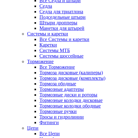
Все Седла и штыри
Седла
Седла для триатлона
Подседельные штыри
Штыри дропперы
Манетки для штырей
Системы и каретки
Все Системы и каретки
Каретки
Системы МТБ
Системы шоссейные
Торможение
Все Торможение
Тормоза дисковые (калиперы)
Тормоза дисковые (комплекты)
Тормоза ободные
Тормозные адаптеры
Тормозные диски и роторы
Тормозные колодки дисковые
Тормозные колодки ободные
Тормозные ручки
Тросы и гидролинии
Фитинги
Цепи
Все Цепи