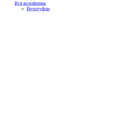
Вся велоформа
Велотуфли