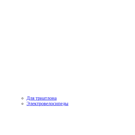
Для триатлона
Электровелосипеды