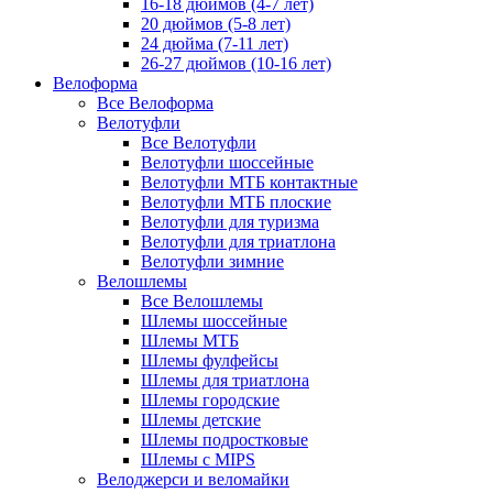
16-18 дюймов (4-7 лет)
20 дюймов (5-8 лет)
24 дюйма (7-11 лет)
26-27 дюймов (10-16 лет)
Велоформа
Все Велоформа
Велотуфли
Все Велотуфли
Велотуфли шоссейные
Велотуфли МТБ контактные
Велотуфли МТБ плоские
Велотуфли для туризма
Велотуфли для триатлона
Велотуфли зимние
Велошлемы
Все Велошлемы
Шлемы шоссейные
Шлемы МТБ
Шлемы фулфейсы
Шлемы для триатлона
Шлемы городские
Шлемы детские
Шлемы подростковые
Шлемы с MIPS
Велоджерси и веломайки