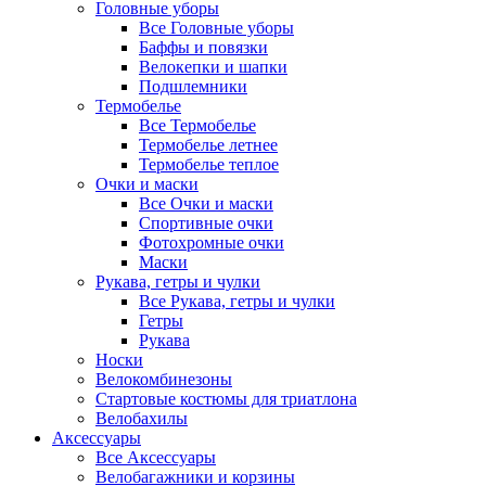
Головные уборы
Все Головные уборы
Баффы и повязки
Велокепки и шапки
Подшлемники
Термобелье
Все Термобелье
Термобелье летнее
Термобелье теплое
Очки и маски
Все Очки и маски
Спортивные очки
Фотохромные очки
Маски
Рукава, гетры и чулки
Все Рукава, гетры и чулки
Гетры
Рукава
Носки
Велокомбинезоны
Стартовые костюмы для триатлона
Велобахилы
Аксессуары
Все Аксессуары
Велобагажники и корзины