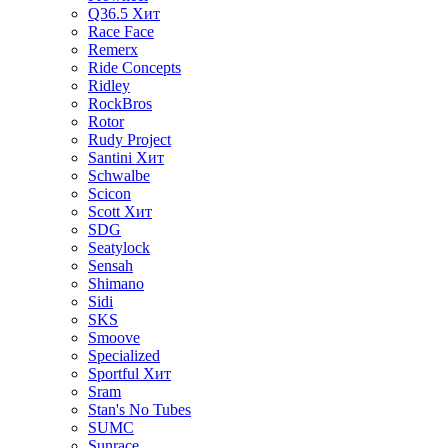
Q36.5
Хит
Race Face
Remerx
Ride Concepts
Ridley
RockBros
Rotor
Rudy Project
Santini
Хит
Schwalbe
Scicon
Scott
Хит
SDG
Seatylock
Sensah
Shimano
Sidi
SKS
Smoove
Specialized
Sportful
Хит
Sram
Stan's No Tubes
SUMC
Sunrace