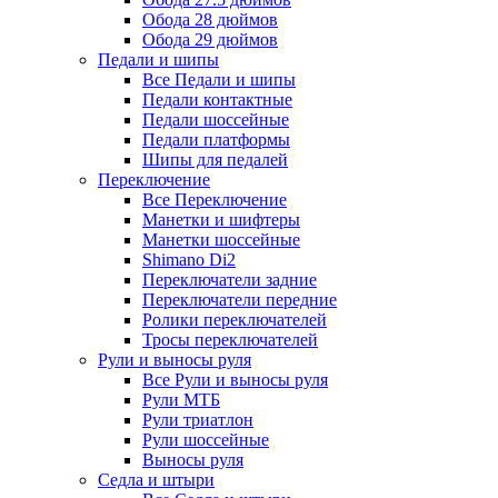
Обода 28 дюймов
Обода 29 дюймов
Педали и шипы
Все Педали и шипы
Педали контактные
Педали шоссейные
Педали платформы
Шипы для педалей
Переключение
Все Переключение
Манетки и шифтеры
Манетки шоссейные
Shimano Di2
Переключатели задние
Переключатели передние
Ролики переключателей
Тросы переключателей
Рули и выносы руля
Все Рули и выносы руля
Рули МТБ
Рули триатлон
Рули шоссейные
Выносы руля
Седла и штыри