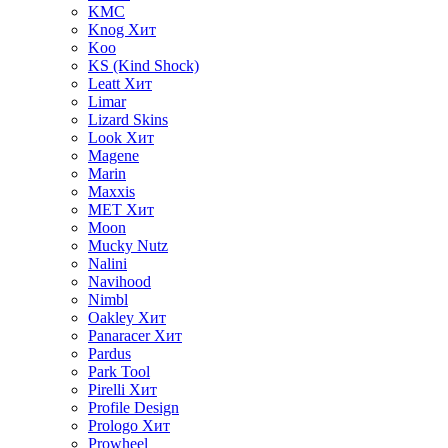
KMC
Knog
Хит
Koo
KS (Kind Shock)
Leatt
Хит
Limar
Lizard Skins
Look
Хит
Magene
Marin
Maxxis
MET
Хит
Moon
Mucky Nutz
Nalini
Navihood
Nimbl
Oakley
Хит
Panaracer
Хит
Pardus
Park Tool
Pirelli
Хит
Profile Design
Prologo
Хит
Prowheel