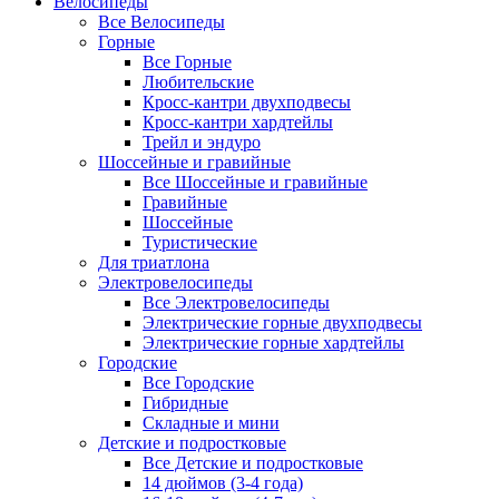
Велосипеды
Все Велосипеды
Горные
Все Горные
Любительские
Кросс-кантри двухподвесы
Кросс-кантри хардтейлы
Трейл и эндуро
Шоссейные и гравийные
Все Шоссейные и гравийные
Гравийные
Шоссейные
Туристические
Для триатлона
Электровелосипеды
Все Электровелосипеды
Электрические горные двухподвесы
Электрические горные хардтейлы
Городские
Все Городские
Гибридные
Складные и мини
Детские и подростковые
Все Детские и подростковые
14 дюймов (3-4 года)