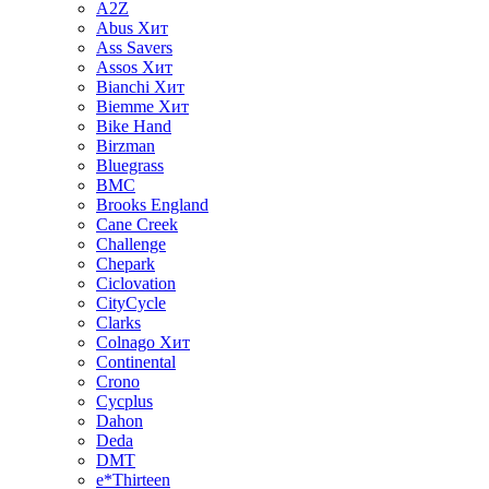
A2Z
Abus
Хит
Ass Savers
Assos
Хит
Bianchi
Хит
Biemme
Хит
Bike Hand
Birzman
Bluegrass
BMC
Brooks England
Cane Creek
Challenge
Chepark
Ciclovation
CityCycle
Clarks
Colnago
Хит
Continental
Crono
Cycplus
Dahon
Deda
DMT
e*Thirteen