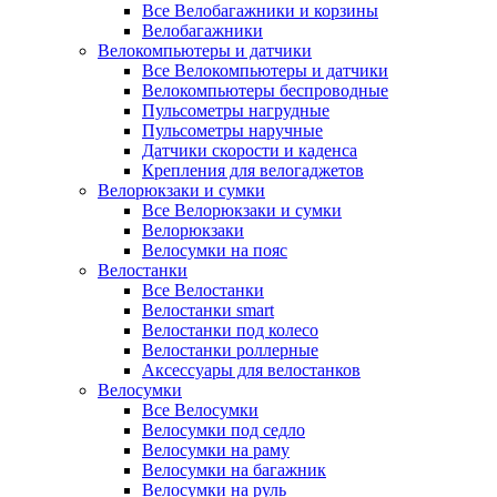
Все Велобагажники и корзины
Велобагажники
Велокомпьютеры и датчики
Все Велокомпьютеры и датчики
Велокомпьютеры беспроводные
Пульсометры нагрудные
Пульсометры наручные
Датчики скорости и каденса
Крепления для велогаджетов
Велорюкзаки и сумки
Все Велорюкзаки и сумки
Велорюкзаки
Велосумки на пояс
Велостанки
Все Велостанки
Велостанки smart
Велостанки под колесо
Велостанки роллерные
Аксессуары для велостанков
Велосумки
Все Велосумки
Велосумки под седло
Велосумки на раму
Велосумки на багажник
Велосумки на руль