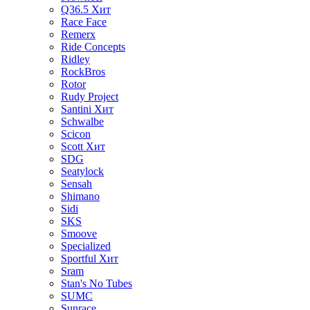
Q36.5
Хит
Race Face
Remerx
Ride Concepts
Ridley
RockBros
Rotor
Rudy Project
Santini
Хит
Schwalbe
Scicon
Scott
Хит
SDG
Seatylock
Sensah
Shimano
Sidi
SKS
Smoove
Specialized
Sportful
Хит
Sram
Stan's No Tubes
SUMC
Sunrace