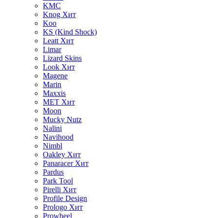
KMC
Knog
Хит
Koo
KS (Kind Shock)
Leatt
Хит
Limar
Lizard Skins
Look
Хит
Magene
Marin
Maxxis
MET
Хит
Moon
Mucky Nutz
Nalini
Navihood
Nimbl
Oakley
Хит
Panaracer
Хит
Pardus
Park Tool
Pirelli
Хит
Profile Design
Prologo
Хит
Prowheel