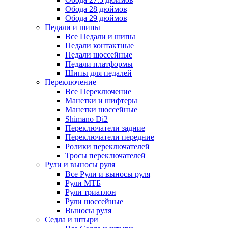
Обода 28 дюймов
Обода 29 дюймов
Педали и шипы
Все Педали и шипы
Педали контактные
Педали шоссейные
Педали платформы
Шипы для педалей
Переключение
Все Переключение
Манетки и шифтеры
Манетки шоссейные
Shimano Di2
Переключатели задние
Переключатели передние
Ролики переключателей
Тросы переключателей
Рули и выносы руля
Все Рули и выносы руля
Рули МТБ
Рули триатлон
Рули шоссейные
Выносы руля
Седла и штыри