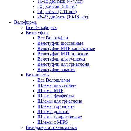
16-18 дюймов (4-7 лет)
20 дюймов (5-8 лет)
24 дюйма (7-11 лет)
26-27 дюймов (10-16 лет)
Велоформа
Все Велоформа
Велотуфли
Все Велотуфли
Велотуфли шоссейные
Велотуфли МТБ контактные
Велотуфли МТБ плоские
Велотуфли для туризма
Велотуфли для триатлона
Велотуфли зимние
Велошлемы
Все Велошлемы
Шлемы шоссейные
Шлемы МТБ
Шлемы фулфейсы
Шлемы для триатлона
Шлемы городские
Шлемы детские
Шлемы подростковые
Шлемы с MIPS
Велоджерси и веломайки