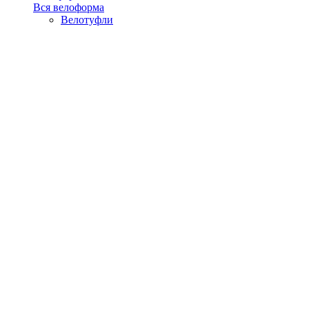
Вся велоформа
Велотуфли