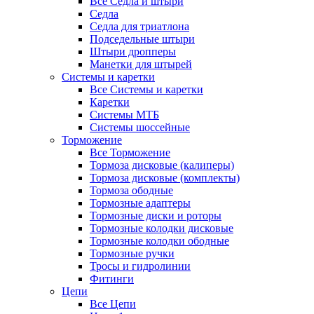
Все Седла и штыри
Седла
Седла для триатлона
Подседельные штыри
Штыри дропперы
Манетки для штырей
Системы и каретки
Все Системы и каретки
Каретки
Системы МТБ
Системы шоссейные
Торможение
Все Торможение
Тормоза дисковые (калиперы)
Тормоза дисковые (комплекты)
Тормоза ободные
Тормозные адаптеры
Тормозные диски и роторы
Тормозные колодки дисковые
Тормозные колодки ободные
Тормозные ручки
Тросы и гидролинии
Фитинги
Цепи
Все Цепи