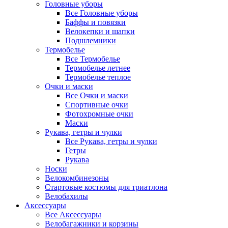
Головные уборы
Все Головные уборы
Баффы и повязки
Велокепки и шапки
Подшлемники
Термобелье
Все Термобелье
Термобелье летнее
Термобелье теплое
Очки и маски
Все Очки и маски
Спортивные очки
Фотохромные очки
Маски
Рукава, гетры и чулки
Все Рукава, гетры и чулки
Гетры
Рукава
Носки
Велокомбинезоны
Стартовые костюмы для триатлона
Велобахилы
Аксессуары
Все Аксессуары
Велобагажники и корзины