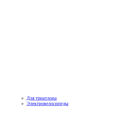
Для триатлона
Электровелосипеды