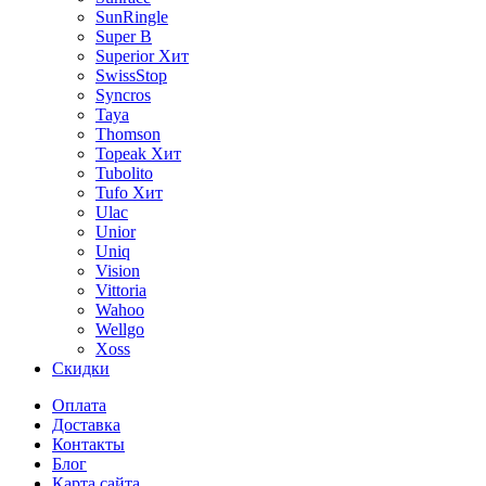
SunRingle
Super B
Superior
Хит
SwissStop
Syncros
Taya
Thomson
Topeak
Хит
Tubolito
Tufo
Хит
Ulac
Unior
Uniq
Vision
Vittoria
Wahoo
Wellgo
Xoss
Скидки
Оплата
Доставка
Контакты
Блог
Карта сайта