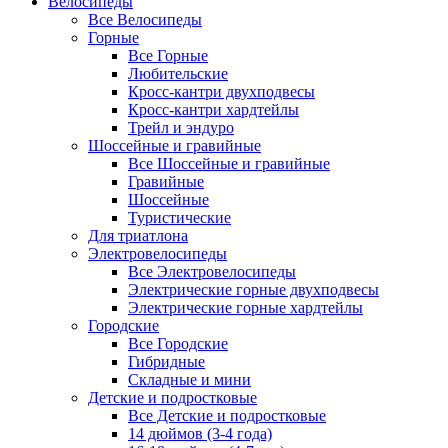
Велосипеды
Все Велосипеды
Горные
Все Горные
Любительские
Кросс-кантри двухподвесы
Кросс-кантри хардтейлы
Трейл и эндуро
Шоссейные и гравийные
Все Шоссейные и гравийные
Гравийные
Шоссейные
Туристические
Для триатлона
Электровелосипеды
Все Электровелосипеды
Электрические горные двухподвесы
Электрические горные хардтейлы
Городские
Все Городские
Гибридные
Складные и мини
Детские и подростковые
Все Детские и подростковые
14 дюймов (3-4 года)