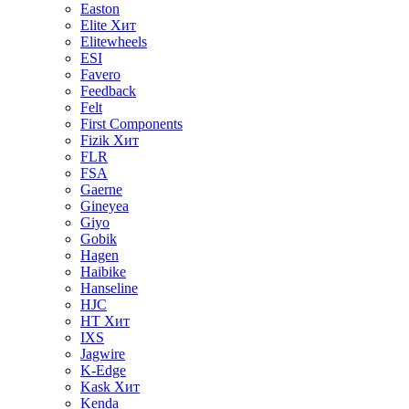
Easton
Elite
Хит
Elitewheels
ESI
Favero
Feedback
Felt
First Components
Fizik
Хит
FLR
FSA
Gaerne
Gineyea
Giyo
Gobik
Hagen
Haibike
Hanseline
HJC
HT
Хит
IXS
Jagwire
K-Edge
Kask
Хит
Kenda