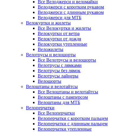
Все Велоджерси и веломайки
Велоджерси с коротким рукавом
Велоджерси с длинным рукавом
Велоджерси для МТБ
Велокуртки и жилеты
Все Велокуртки и жилеты
Велокуртки от ветра
Велокуртки от дождя
Велокуртки утепленные
Веложилеты
Велотрусы и велошорты
Все Велотрусы и велошорты
Велотрусы с лямками
Велотрусы без лямок
Велотрусы лайнеры
Велошорты
Велоштаны и велотайтсы
Все Велоштаны и велотайтсы
Велоштаны с памперсом
Велоштаны для МТБ
Велоперчатки
Все Велоперчатки
Велоперчатки с коротким пальцем
Велоперчатки с длинным пальцем
Велоперчатки утепленные