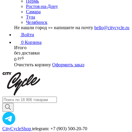
Пермь
Ростов-на-Дону
Самара
Тула
Челябинск
Не нашли город «
» напишите на почту
hello@citycycle.ru
Войти
0
Корзина
Итого
без доставки
руб
0
Очистить корзину
Оформить заказ
CityCycleShop
telegram: +7 (903) 500-20-70