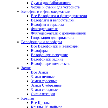
Сумки для байкпакинга
Чехлы и сумки для устройств
Велофляги и флягодержатели
Все Велофляги и флягодержатели
Велофляги и велобутылки
Велофляги термосы
Флягодержатели
Флягодержатели с дополнениями
Гидратация для триатлона
Велофонари и велофары
Все Велофонари и велофары
Велофары
Велофонари передние
Велофонари задние
Велофонари комплекты
Замки
Все Замки
Замки цепные
Замки тросовые
Замки U-образные
Замки складные
Сигнализации
Крылья
Все Крылья
Крылья 26 дюймов