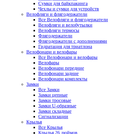
Сумки для байкпакинга
Чехлы и сумки для устройств
Велофляги и флягодержатели
Все Велофляги и флягодержатели
Велофляги и велобутылки
Велофляги термосы
Флягодержатели
Флягодержатели с дополнениями
Гидратация для триатлона
Велофонари и велофары
Все Велофонари и велофары
Велофары
Велофонари передние
Велофонари задние
Велофонари комплекты
Замки
Все Замки
Замки цепные
Замки тросовые
Замки U-образные
Замки складные
Сигнализации
Крылья
Все Крылья
Крылья 26 дюймов