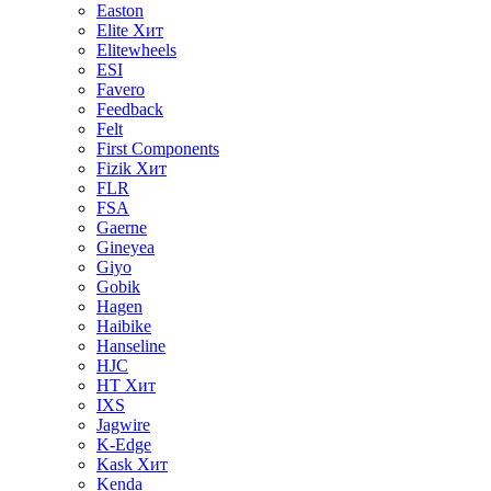
Easton
Elite
Хит
Elitewheels
ESI
Favero
Feedback
Felt
First Components
Fizik
Хит
FLR
FSA
Gaerne
Gineyea
Giyo
Gobik
Hagen
Haibike
Hanseline
HJC
HT
Хит
IXS
Jagwire
K-Edge
Kask
Хит
Kenda