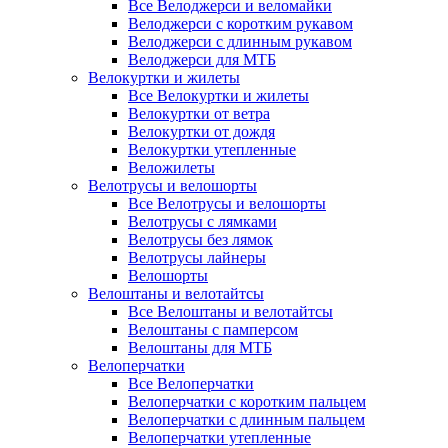
Все Велоджерси и веломайки
Велоджерси с коротким рукавом
Велоджерси с длинным рукавом
Велоджерси для МТБ
Велокуртки и жилеты
Все Велокуртки и жилеты
Велокуртки от ветра
Велокуртки от дождя
Велокуртки утепленные
Веложилеты
Велотрусы и велошорты
Все Велотрусы и велошорты
Велотрусы с лямками
Велотрусы без лямок
Велотрусы лайнеры
Велошорты
Велоштаны и велотайтсы
Все Велоштаны и велотайтсы
Велоштаны с памперсом
Велоштаны для МТБ
Велоперчатки
Все Велоперчатки
Велоперчатки с коротким пальцем
Велоперчатки с длинным пальцем
Велоперчатки утепленные