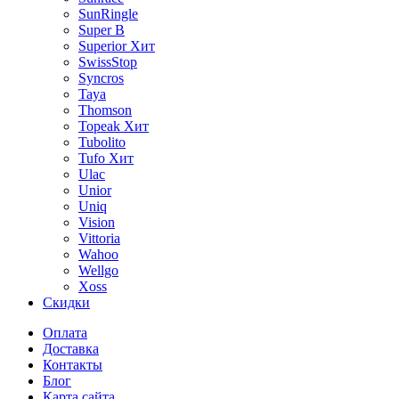
SunRingle
Super B
Superior
Хит
SwissStop
Syncros
Taya
Thomson
Topeak
Хит
Tubolito
Tufo
Хит
Ulac
Unior
Uniq
Vision
Vittoria
Wahoo
Wellgo
Xoss
Скидки
Оплата
Доставка
Контакты
Блог
Карта сайта