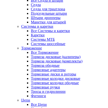
Все Седла и штыри
Седла
Седла для триатлона
Подседельные штыри
Штыри дропперы
Манетки для штырей
Системы и каретки
Все Системы и каретки
Каретки
Системы МТБ
Системы шоссейные
Торможение
Все Торможение
Тормоза дисковые (калиперы)
Тормоза дисковые (комплекты)
Тормоза ободные
Тормозные адаптеры
Тормозные диски и роторы
Тормозные колодки дисковые
Тормозные колодки ободные
Тормозные ручки
Тросы и гидролинии
Фитинги
Цепи
Все Цепи