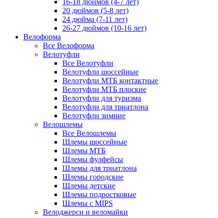
16-18 дюймов (4-7 лет)
20 дюймов (5-8 лет)
24 дюйма (7-11 лет)
26-27 дюймов (10-16 лет)
Велоформа
Все Велоформа
Велотуфли
Все Велотуфли
Велотуфли шоссейные
Велотуфли МТБ контактные
Велотуфли МТБ плоские
Велотуфли для туризма
Велотуфли для триатлона
Велотуфли зимние
Велошлемы
Все Велошлемы
Шлемы шоссейные
Шлемы МТБ
Шлемы фулфейсы
Шлемы для триатлона
Шлемы городские
Шлемы детские
Шлемы подростковые
Шлемы с MIPS
Велоджерси и веломайки