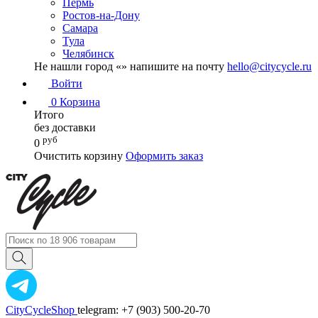
Пермь
Ростов-на-Дону
Самара
Тула
Челябинск
Не нашли город «
» напишите на почту
hello@citycycle.ru
Войти
0
Корзина
Итого
без доставки
руб
0
Очистить корзину
Оформить заказ
CityCycleShop
telegram: +7 (903) 500-20-70