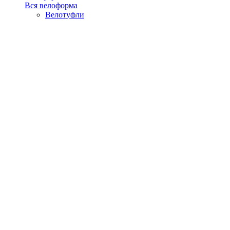
Вся велоформа
Велотуфли