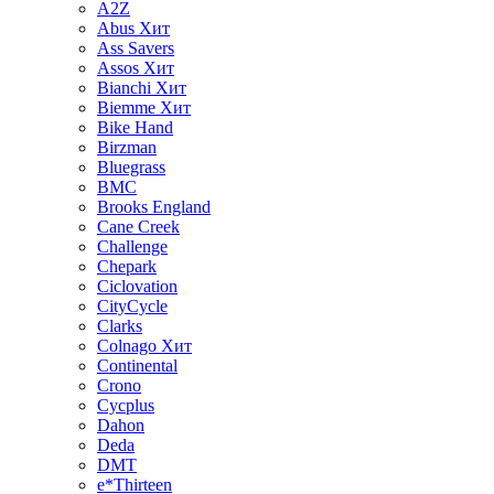
A2Z
Abus
Хит
Ass Savers
Assos
Хит
Bianchi
Хит
Biemme
Хит
Bike Hand
Birzman
Bluegrass
BMC
Brooks England
Cane Creek
Challenge
Chepark
Ciclovation
CityCycle
Clarks
Colnago
Хит
Continental
Crono
Cycplus
Dahon
Deda
DMT
e*Thirteen