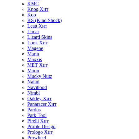
KMC
Knog
Хит
Koo
KS (Kind Shock)
Leatt
Хит
Limar
Lizard Skins
Look
Хит
Magene
Marin
Maxxis
MET
Хит
Moon
Mucky Nutz
Nalini
Navihood
Nimbl
Oakley
Хит
Panaracer
Хит
Pardus
Park Tool
Pirelli
Хит
Profile Design
Prologo
Хит
Prowheel