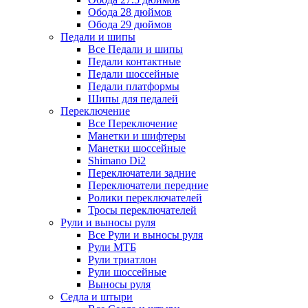
Обода 28 дюймов
Обода 29 дюймов
Педали и шипы
Все Педали и шипы
Педали контактные
Педали шоссейные
Педали платформы
Шипы для педалей
Переключение
Все Переключение
Манетки и шифтеры
Манетки шоссейные
Shimano Di2
Переключатели задние
Переключатели передние
Ролики переключателей
Тросы переключателей
Рули и выносы руля
Все Рули и выносы руля
Рули МТБ
Рули триатлон
Рули шоссейные
Выносы руля
Седла и штыри