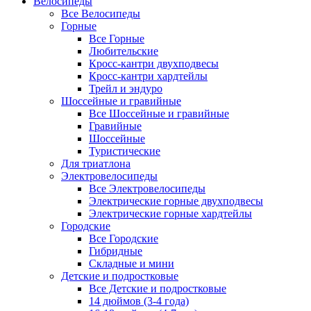
Велосипеды
Все Велосипеды
Горные
Все Горные
Любительские
Кросс-кантри двухподвесы
Кросс-кантри хардтейлы
Трейл и эндуро
Шоссейные и гравийные
Все Шоссейные и гравийные
Гравийные
Шоссейные
Туристические
Для триатлона
Электровелосипеды
Все Электровелосипеды
Электрические горные двухподвесы
Электрические горные хардтейлы
Городские
Все Городские
Гибридные
Складные и мини
Детские и подростковые
Все Детские и подростковые
14 дюймов (3-4 года)