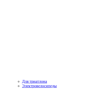
Для триатлона
Электровелосипеды