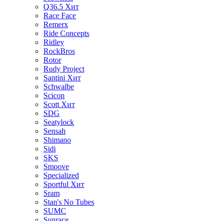
Q36.5
Хит
Race Face
Remerx
Ride Concepts
Ridley
RockBros
Rotor
Rudy Project
Santini
Хит
Schwalbe
Scicon
Scott
Хит
SDG
Seatylock
Sensah
Shimano
Sidi
SKS
Smoove
Specialized
Sportful
Хит
Sram
Stan's No Tubes
SUMC
Sunrace