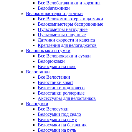
Все Велобагажники и корзины
Велобагажники
Велокомпьютеры и датчики
Все Велокомпьютеры и датчики
Велокомпьютеры беспроводные
Пульсометры нагрудные
Пульсометры наручные
Датчики скорости и каденса
Крепления для велогаджетов
Велорюкзаки и сумки
Все Велорюкзаки и сумки
Велорюкзаки
Велосумки на пояс
Велостанки
Все Велостанки
Велостанки smart
Велостанки под колесо
Велостанки роллерные
Аксессуары для велостанков
Велосумки
Все Велосумки
Велосумки под седло
Велосумки на раму
Велосумки на багажник
Велосумки на руль