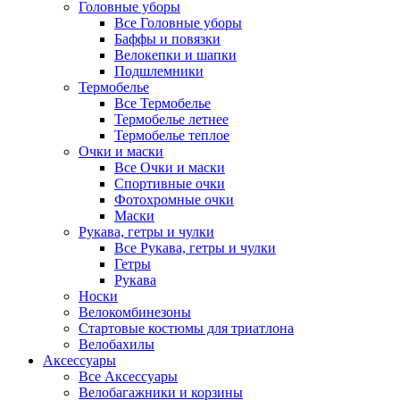
Головные уборы
Все Головные уборы
Баффы и повязки
Велокепки и шапки
Подшлемники
Термобелье
Все Термобелье
Термобелье летнее
Термобелье теплое
Очки и маски
Все Очки и маски
Спортивные очки
Фотохромные очки
Маски
Рукава, гетры и чулки
Все Рукава, гетры и чулки
Гетры
Рукава
Носки
Велокомбинезоны
Стартовые костюмы для триатлона
Велобахилы
Аксессуары
Все Аксессуары
Велобагажники и корзины