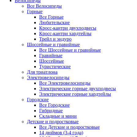
Велосипеды
Все Велосипеды
Горные
Все Горные
Любительские
Кросс-кантри двухподвесы
Кросс-кантри хардтейлы
Трейл и эндуро
Шоссейные и гравийные
Все Шоссейные и гравийные
Гравийные
Шоссейные
Туристические
Для триатлона
Электровелосипеды
Все Электровелосипеды
Электрические горные двухподвесы
Электрические горные хардтейлы
Городские
Все Городские
Гибридные
Складные и мини
Детские и подростковые
Все Детские и подростковые
14 дюймов (3-4 года)