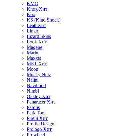
KMC
Knog
Хит
Koo
KS (Kind Shock)
Leatt
Хит
Limar
Lizard Skins
Look
Хит
Magene
Marin
Maxxis
MET
Хит
Moon
Mucky Nutz
Nalini
Navihood
Nimbl
Oakley
Хит
Panaracer
Хит
Pardus
Park Tool
Pirelli
Хит
Profile Design
Prologo
Хит
Prowheel