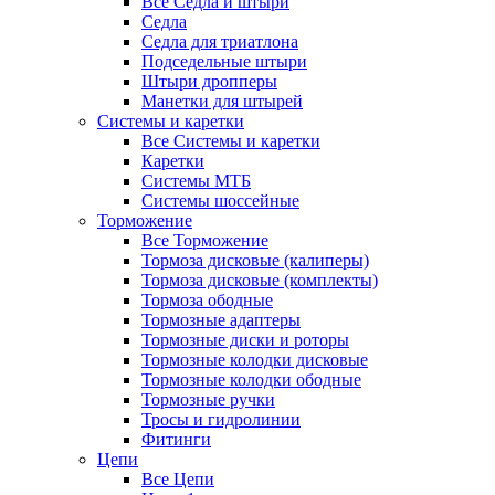
Все Седла и штыри
Седла
Седла для триатлона
Подседельные штыри
Штыри дропперы
Манетки для штырей
Системы и каретки
Все Системы и каретки
Каретки
Системы МТБ
Системы шоссейные
Торможение
Все Торможение
Тормоза дисковые (калиперы)
Тормоза дисковые (комплекты)
Тормоза ободные
Тормозные адаптеры
Тормозные диски и роторы
Тормозные колодки дисковые
Тормозные колодки ободные
Тормозные ручки
Тросы и гидролинии
Фитинги
Цепи
Все Цепи