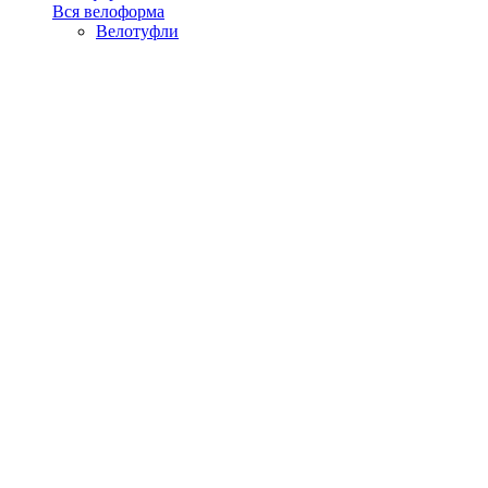
Вся велоформа
Велотуфли