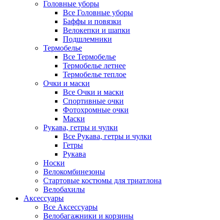
Головные уборы
Все Головные уборы
Баффы и повязки
Велокепки и шапки
Подшлемники
Термобелье
Все Термобелье
Термобелье летнее
Термобелье теплое
Очки и маски
Все Очки и маски
Спортивные очки
Фотохромные очки
Маски
Рукава, гетры и чулки
Все Рукава, гетры и чулки
Гетры
Рукава
Носки
Велокомбинезоны
Стартовые костюмы для триатлона
Велобахилы
Аксессуары
Все Аксессуары
Велобагажники и корзины