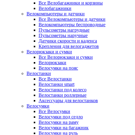
Все Велобагажники и корзины
Велобагажники
Велокомпьютеры и датчики
Все Велокомпьютеры и датчики
Велокомпьютеры беспроводные
Пульсометры нагрудные
Пульсометры наручные
Датчики скорости и каденса
Крепления для велогаджетов
Велорюкзаки и сумки
Все Велорюкзаки и сумки
Велорюкзаки
Велосумки на пояс
Велостанки
Все Велостанки
Велостанки smart
Велостанки под колесо
Велостанки роллерные
Аксессуары для велостанков
Велосумки
Все Велосумки
Велосумки под седло
Велосумки на раму
Велосумки на багажник
Велосумки на руль