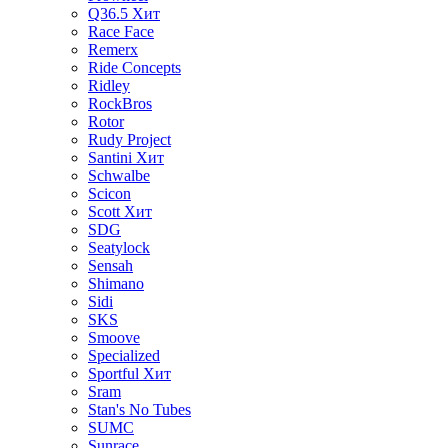
Q36.5
Хит
Race Face
Remerx
Ride Concepts
Ridley
RockBros
Rotor
Rudy Project
Santini
Хит
Schwalbe
Scicon
Scott
Хит
SDG
Seatylock
Sensah
Shimano
Sidi
SKS
Smoove
Specialized
Sportful
Хит
Sram
Stan's No Tubes
SUMC
Sunrace