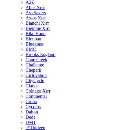
A2Z
Abus
Хит
Ass Savers
Assos
Хит
Bianchi
Хит
Biemme
Хит
Bike Hand
Birzman
Bluegrass
BMC
Brooks England
Cane Creek
Challenge
Chepark
Ciclovation
CityCycle
Clarks
Colnago
Хит
Continental
Crono
Cycplus
Dahon
Deda
DMT
e*Thirteen