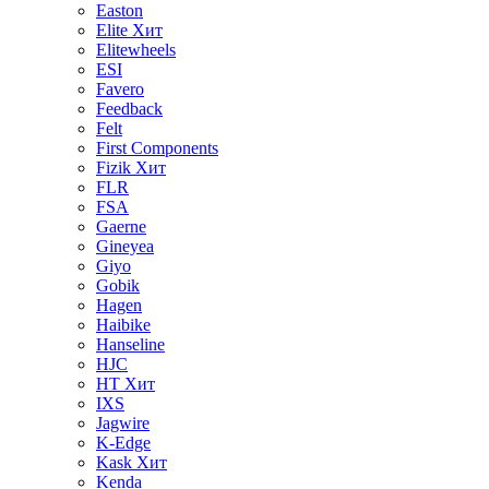
Easton
Elite
Хит
Elitewheels
ESI
Favero
Feedback
Felt
First Components
Fizik
Хит
FLR
FSA
Gaerne
Gineyea
Giyo
Gobik
Hagen
Haibike
Hanseline
HJC
HT
Хит
IXS
Jagwire
K-Edge
Kask
Хит
Kenda