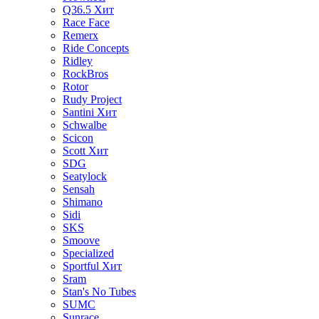
Q36.5
Хит
Race Face
Remerx
Ride Concepts
Ridley
RockBros
Rotor
Rudy Project
Santini
Хит
Schwalbe
Scicon
Scott
Хит
SDG
Seatylock
Sensah
Shimano
Sidi
SKS
Smoove
Specialized
Sportful
Хит
Sram
Stan's No Tubes
SUMC
Sunrace