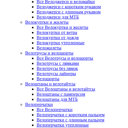
Все Велоджерси и веломайки
Велоджерси с коротким рукавом
Велоджерси с длинным рукавом
Велоджерси для МТБ
Велокуртки и жилеты
Все Велокуртки и жилеты
Велокуртки от ветра
Велокуртки от дождя
Велокуртки утепленные
Веложилеты
Велотрусы и велошорты
Все Велотрусы и велошорты
Велотрусы с лямками
Велотрусы без лямок
Велотрусы лайнеры
Велошорты
Велоштаны и велотайтсы
Все Велоштаны и велотайтсы
Велоштаны с памперсом
Велоштаны для МТБ
Велоперчатки
Все Велоперчатки
Велоперчатки с коротким пальцем
Велоперчатки с длинным пальцем
Велоперчатки утепленные