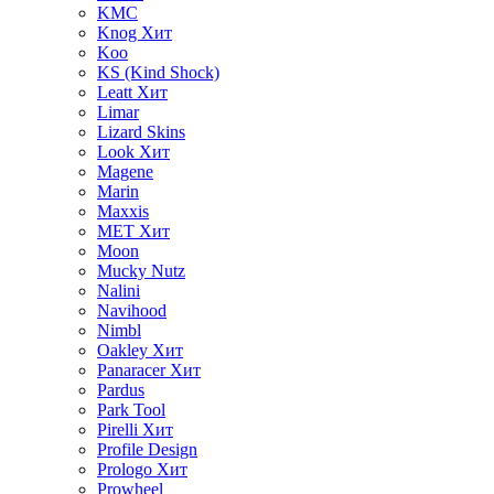
KMC
Knog
Хит
Koo
KS (Kind Shock)
Leatt
Хит
Limar
Lizard Skins
Look
Хит
Magene
Marin
Maxxis
MET
Хит
Moon
Mucky Nutz
Nalini
Navihood
Nimbl
Oakley
Хит
Panaracer
Хит
Pardus
Park Tool
Pirelli
Хит
Profile Design
Prologo
Хит
Prowheel