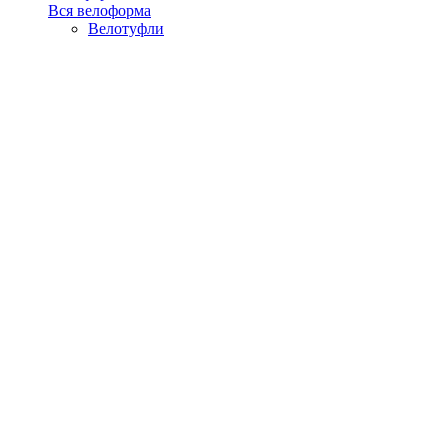
Вся велоформа
Велотуфли