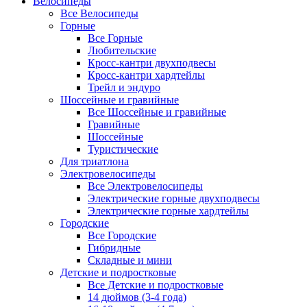
Велосипеды
Все Велосипеды
Горные
Все Горные
Любительские
Кросс-кантри двухподвесы
Кросс-кантри хардтейлы
Трейл и эндуро
Шоссейные и гравийные
Все Шоссейные и гравийные
Гравийные
Шоссейные
Туристические
Для триатлона
Электровелосипеды
Все Электровелосипеды
Электрические горные двухподвесы
Электрические горные хардтейлы
Городские
Все Городские
Гибридные
Складные и мини
Детские и подростковые
Все Детские и подростковые
14 дюймов (3-4 года)