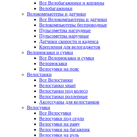
Все Велобагажники и корзины
Велобагажники
Велокомпьютеры и датчики
Все Велокомпьютеры и датчики
Велокомпьютеры беспроводные
Пульсометры нагрудные
Пульсометры наручные
Датчики скорости и каденса
Крепления для велогаджетов
Велорюкзаки и сумки
Все Велорюкзаки и сумки
Велорюкзаки
Велосумки на пояс
Велостанки
Все Велостанки
Велостанки smart
Велостанки под колесо
Велостанки роллерные
Аксессуары для велостанков
Велосумки
Все Велосумки
Велосумки под седло
Велосумки на раму
Велосумки на багажник
Велосумки на руль