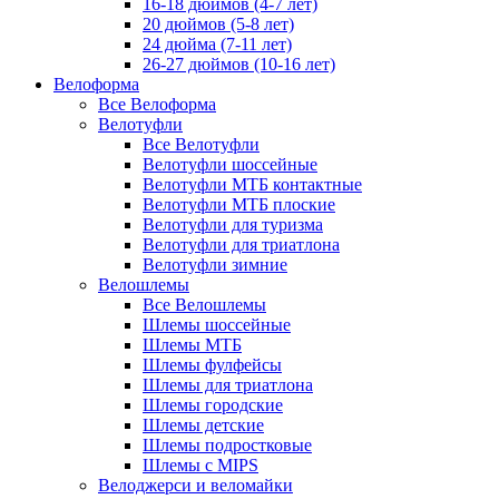
16-18 дюймов (4-7 лет)
20 дюймов (5-8 лет)
24 дюйма (7-11 лет)
26-27 дюймов (10-16 лет)
Велоформа
Все Велоформа
Велотуфли
Все Велотуфли
Велотуфли шоссейные
Велотуфли МТБ контактные
Велотуфли МТБ плоские
Велотуфли для туризма
Велотуфли для триатлона
Велотуфли зимние
Велошлемы
Все Велошлемы
Шлемы шоссейные
Шлемы МТБ
Шлемы фулфейсы
Шлемы для триатлона
Шлемы городские
Шлемы детские
Шлемы подростковые
Шлемы с MIPS
Велоджерси и веломайки