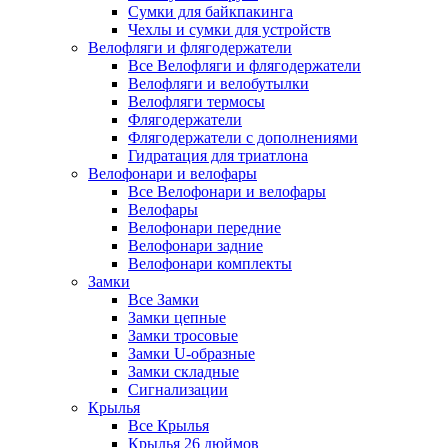
Сумки для байкпакинга
Чехлы и сумки для устройств
Велофляги и флягодержатели
Все Велофляги и флягодержатели
Велофляги и велобутылки
Велофляги термосы
Флягодержатели
Флягодержатели с дополнениями
Гидратация для триатлона
Велофонари и велофары
Все Велофонари и велофары
Велофары
Велофонари передние
Велофонари задние
Велофонари комплекты
Замки
Все Замки
Замки цепные
Замки тросовые
Замки U-образные
Замки складные
Сигнализации
Крылья
Все Крылья
Крылья 26 дюймов