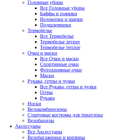
Головные уборы
Все Головные уборы
Баффы и повязки
Велокепки и шапки
Подшлемники
Термобелье
Все Термобелье
Термобелье летнее
Термобелье теплое
Очки и маски
Все Очки и маски
Спортивные очки
Фотохромные очки
Маски
Рукава, гетры и чулки
Все Рукава, гетры и чулки
Гетры
Рукава
Носки
Велокомбинезоны
Стартовые костюмы для триатлона
Велобахилы
Аксессуары
Все Аксессуары
Велобагажники и корзины