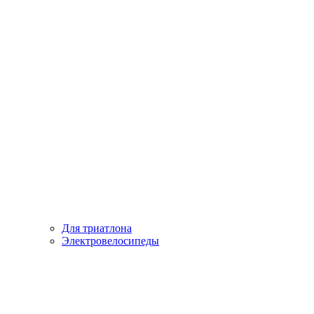
Для триатлона
Электровелосипеды