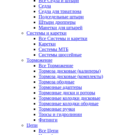
Все Седла и штыри
Седла
Седла для триатлона
Подседельные штыри
Штыри дропперы
Манетки для штырей
Системы и каретки
Все Системы и каретки
Каретки
Системы МТБ
Системы шоссейные
Торможение
Все Торможение
Тормоза дисковые (калиперы)
Тормоза дисковые (комплекты)
Тормоза ободные
Тормозные адаптеры
Тормозные диски и роторы
Тормозные колодки дисковые
Тормозные колодки ободные
Тормозные ручки
Тросы и гидролинии
Фитинги
Цепи
Все Цепи