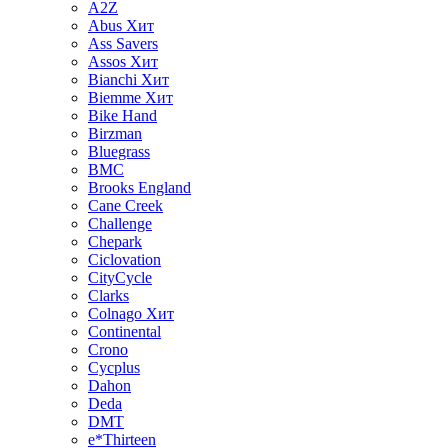
A2Z
Abus
Хит
Ass Savers
Assos
Хит
Bianchi
Хит
Biemme
Хит
Bike Hand
Birzman
Bluegrass
BMC
Brooks England
Cane Creek
Challenge
Chepark
Ciclovation
CityCycle
Clarks
Colnago
Хит
Continental
Crono
Cycplus
Dahon
Deda
DMT
e*Thirteen