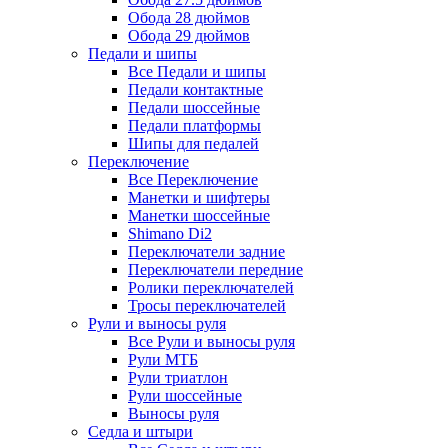
Обода 28 дюймов
Обода 29 дюймов
Педали и шипы
Все Педали и шипы
Педали контактные
Педали шоссейные
Педали платформы
Шипы для педалей
Переключение
Все Переключение
Манетки и шифтеры
Манетки шоссейные
Shimano Di2
Переключатели задние
Переключатели передние
Ролики переключателей
Тросы переключателей
Рули и выносы руля
Все Рули и выносы руля
Рули МТБ
Рули триатлон
Рули шоссейные
Выносы руля
Седла и штыри