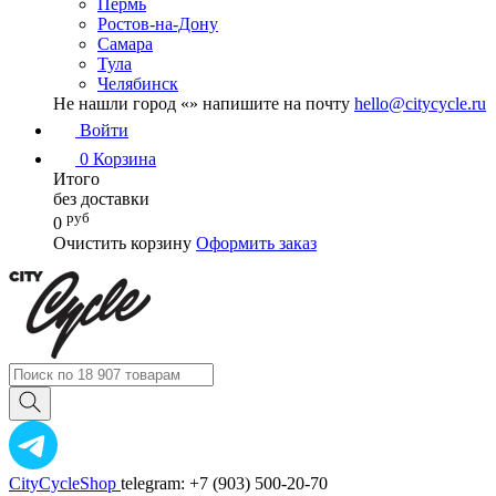
Пермь
Ростов-на-Дону
Самара
Тула
Челябинск
Не нашли город «
» напишите на почту
hello@citycycle.ru
Войти
0
Корзина
Итого
без доставки
руб
0
Очистить корзину
Оформить заказ
CityCycleShop
telegram: +7 (903) 500-20-70