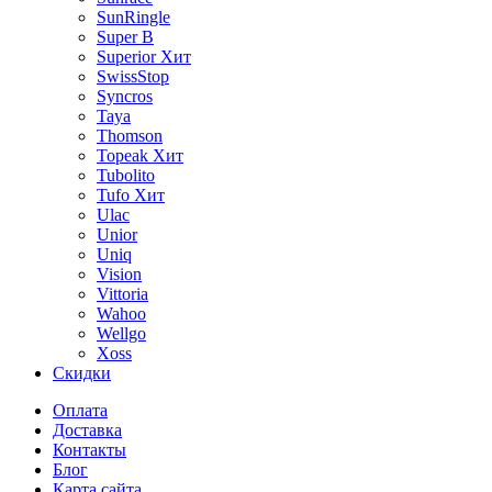
SunRingle
Super B
Superior
Хит
SwissStop
Syncros
Taya
Thomson
Topeak
Хит
Tubolito
Tufo
Хит
Ulac
Unior
Uniq
Vision
Vittoria
Wahoo
Wellgo
Xoss
Скидки
Оплата
Доставка
Контакты
Блог
Карта сайта