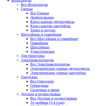
Велосипеды
Все Велосипеды
Горные
Все Горные
Любительские
Кросс-кантри двухподвесы
Кросс-кантри хардтейлы
Трейл и эндуро
Шоссейные и гравийные
Все Шоссейные и гравийные
Гравийные
Шоссейные
Туристические
Для триатлона
Электровелосипеды
Все Электровелосипеды
Электрические горные двухподвесы
Электрические горные хардтейлы
Городские
Все Городские
Гибридные
Складные и мини
Детские и подростковые
Все Детские и подростковые
14 дюймов (3-4 года)