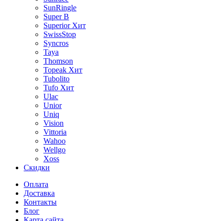
SunRingle
Super B
Superior
Хит
SwissStop
Syncros
Taya
Thomson
Topeak
Хит
Tubolito
Tufo
Хит
Ulac
Unior
Uniq
Vision
Vittoria
Wahoo
Wellgo
Xoss
Скидки
Оплата
Доставка
Контакты
Блог
Карта сайта