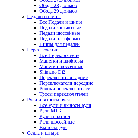
Обода 28 дюймов
Обода 29 дюймов
Педали и шипы
Все Педали и шипы
Педали контактные
Педали шоссейные
Педали платформы
Шипы для педалей
Переключение
Все Переключение
Манетки и шифтеры
Манетки шоссейные
Shimano Di2
Переключатели задние
Переключатели передние
Ролики переключателей
Тросы переключателей
Рули и выносы руля
Все Рули и выносы руля
Рули МТБ
Рули триатлон
Рули шоссейные
Выносы руля
Седла и штыри