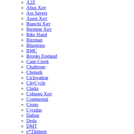
A2Z
Abus
Хит
Ass Savers
Assos
Хит
Bianchi
Хит
Biemme
Хит
Bike Hand
Birzman
Bluegrass
BMC
Brooks England
Cane Creek
Challenge
Chepark
Ciclovation
CityCycle
Clarks
Colnago
Хит
Continental
Crono
Cycplus
Dahon
Deda
DMT
e*Thirteen