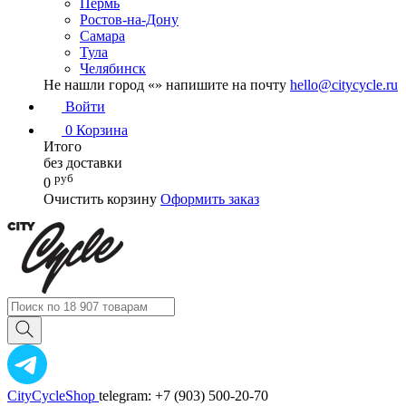
Пермь
Ростов-на-Дону
Самара
Тула
Челябинск
Не нашли город «
» напишите на почту
hello@citycycle.ru
Войти
0
Корзина
Итого
без доставки
руб
0
Очистить корзину
Оформить заказ
CityCycleShop
telegram: +7 (903) 500-20-70