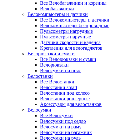
Все Велобагажники и корзины
Велобагажники
Велокомпьютеры и датчики
Все Велокомпьютеры и датчики
Велокомпьютеры беспроводные
Пульсометры нагрудные
Пульсометры наручные
Датчики скорости и каденса
Крепления для велогаджетов
Велорюкзаки и сумки
Все Велорюкзаки и сумки
Велорюкзаки
Велосумки на пояс
Велостанки
Все Велостанки
Велостанки smart
Велостанки под колесо
Велостанки роллерные
Аксессуары для велостанков
Велосумки
Все Велосумки
Велосумки под седло
Велосумки на раму
Велосумки на багажник
Велосумки на руль