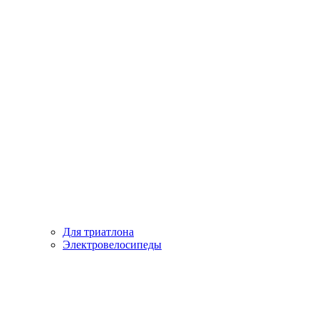
Для триатлона
Электровелосипеды