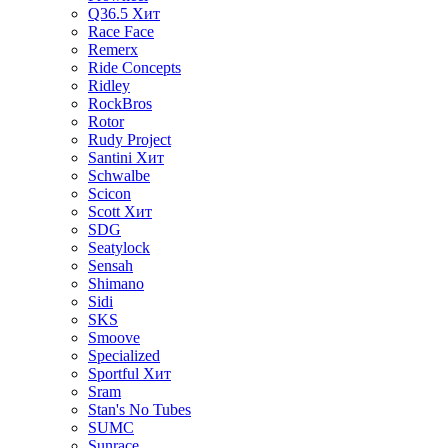
Q36.5
Хит
Race Face
Remerx
Ride Concepts
Ridley
RockBros
Rotor
Rudy Project
Santini
Хит
Schwalbe
Scicon
Scott
Хит
SDG
Seatylock
Sensah
Shimano
Sidi
SKS
Smoove
Specialized
Sportful
Хит
Sram
Stan's No Tubes
SUMC
Sunrace