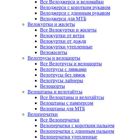
Все Велоджерси и веломайки
Велоджерси с коротким рукавом
Велоджерси с длинным рукавом
Велоджерси для МТБ
Велокуртки и жилеты
Все Велокуртки и жилеты
Велокуртки от ветра
Велокуртки от дождя
Велокуртки утепленные
Веложилеты
Велотрусы и велошорты
Все Велотрусы и велошорты
Велотрусы с лямками
Велотрусы без лямок
Велотрусы лайнеры
Велошорты
Велоштаны и велотайтсы
Все Велоштаны и велотайтсы
Велоштаны с памперсом
Велоштаны для МТБ
Велоперчатки
Все Велоперчатки
Велоперчатки с коротким пальцем
Велоперчатки с длинным пальцем
Велоперчатки утепленные