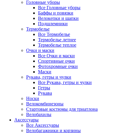
Головные уборы
Все Головные уборы
Баффы и повязки
Велокепки и шапки
Подшлемники
Термобелье
Все Термобелье
Термобелье летнее
Термобелье теплое
Очки и маски
Все Очки и маски
Спортивные очки
Фотохромные очки
Маски
Рукава, гетры и чулки
Все Рукава, гетры и чулки
Гетры
Рукава
Носки
Велокомбинезоны
Стартовые костюмы для триатлона
Велобахилы
Аксессуары
Все Аксессуары
Велобагажники и корзины