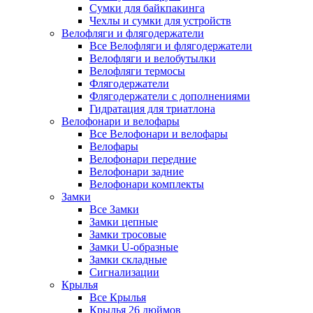
Сумки для байкпакинга
Чехлы и сумки для устройств
Велофляги и флягодержатели
Все Велофляги и флягодержатели
Велофляги и велобутылки
Велофляги термосы
Флягодержатели
Флягодержатели с дополнениями
Гидратация для триатлона
Велофонари и велофары
Все Велофонари и велофары
Велофары
Велофонари передние
Велофонари задние
Велофонари комплекты
Замки
Все Замки
Замки цепные
Замки тросовые
Замки U-образные
Замки складные
Сигнализации
Крылья
Все Крылья
Крылья 26 дюймов