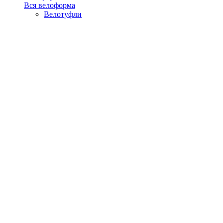
Вся велоформа
Велотуфли