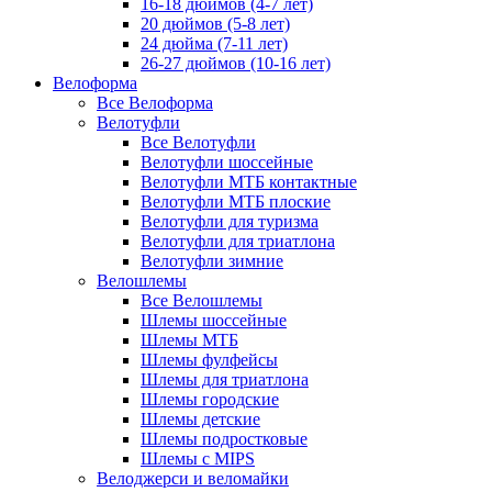
16-18 дюймов (4-7 лет)
20 дюймов (5-8 лет)
24 дюйма (7-11 лет)
26-27 дюймов (10-16 лет)
Велоформа
Все Велоформа
Велотуфли
Все Велотуфли
Велотуфли шоссейные
Велотуфли МТБ контактные
Велотуфли МТБ плоские
Велотуфли для туризма
Велотуфли для триатлона
Велотуфли зимние
Велошлемы
Все Велошлемы
Шлемы шоссейные
Шлемы МТБ
Шлемы фулфейсы
Шлемы для триатлона
Шлемы городские
Шлемы детские
Шлемы подростковые
Шлемы с MIPS
Велоджерси и веломайки