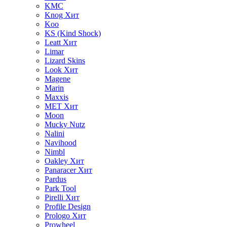
KMC
Knog
Хит
Koo
KS (Kind Shock)
Leatt
Хит
Limar
Lizard Skins
Look
Хит
Magene
Marin
Maxxis
MET
Хит
Moon
Mucky Nutz
Nalini
Navihood
Nimbl
Oakley
Хит
Panaracer
Хит
Pardus
Park Tool
Pirelli
Хит
Profile Design
Prologo
Хит
Prowheel