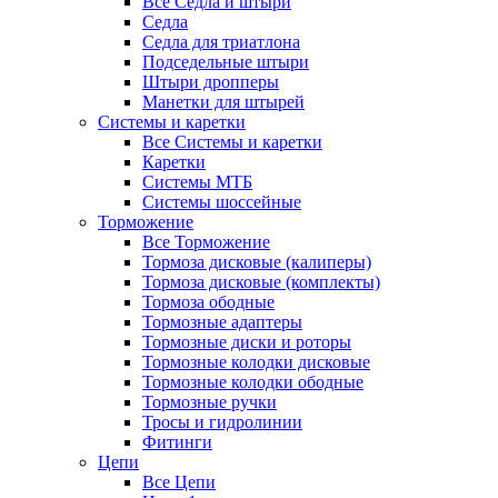
Все Седла и штыри
Седла
Седла для триатлона
Подседельные штыри
Штыри дропперы
Манетки для штырей
Системы и каретки
Все Системы и каретки
Каретки
Системы МТБ
Системы шоссейные
Торможение
Все Торможение
Тормоза дисковые (калиперы)
Тормоза дисковые (комплекты)
Тормоза ободные
Тормозные адаптеры
Тормозные диски и роторы
Тормозные колодки дисковые
Тормозные колодки ободные
Тормозные ручки
Тросы и гидролинии
Фитинги
Цепи
Все Цепи