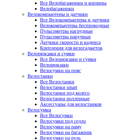
Все Велобагажники и корзины
Велобагажники
Велокомпьютеры и датчики
Все Велокомпьютеры и датчики
Велокомпьютеры беспроводные
Пульсометры нагрудные
Пульсометры наручные
Датчики скорости и каденса
Крепления для велогаджетов
Велорюкзаки и сумки
Все Велорюкзаки и сумки
Велорюкзаки
Велосумки на пояс
Велостанки
Все Велостанки
Велостанки smart
Велостанки под колесо
Велостанки роллерные
Аксессуары для велостанков
Велосумки
Все Велосумки
Велосумки под седло
Велосумки на раму
Велосумки на багажник
Велосумки на руль