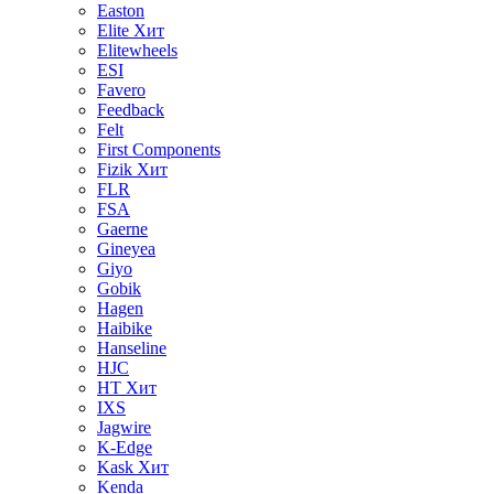
Easton
Elite
Хит
Elitewheels
ESI
Favero
Feedback
Felt
First Components
Fizik
Хит
FLR
FSA
Gaerne
Gineyea
Giyo
Gobik
Hagen
Haibike
Hanseline
HJC
HT
Хит
IXS
Jagwire
K-Edge
Kask
Хит
Kenda