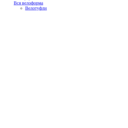
Вся велоформа
Велотуфли