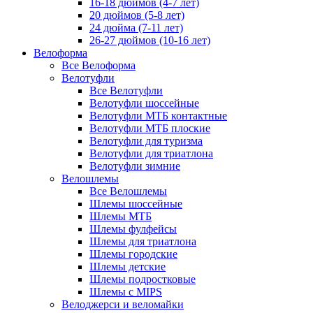
16-18 дюймов (4-7 лет)
20 дюймов (5-8 лет)
24 дюйма (7-11 лет)
26-27 дюймов (10-16 лет)
Велоформа
Все Велоформа
Велотуфли
Все Велотуфли
Велотуфли шоссейные
Велотуфли МТБ контактные
Велотуфли МТБ плоские
Велотуфли для туризма
Велотуфли для триатлона
Велотуфли зимние
Велошлемы
Все Велошлемы
Шлемы шоссейные
Шлемы МТБ
Шлемы фулфейсы
Шлемы для триатлона
Шлемы городские
Шлемы детские
Шлемы подростковые
Шлемы с MIPS
Велоджерси и веломайки