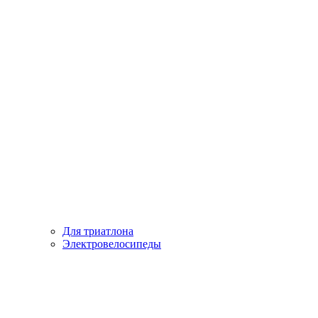
Для триатлона
Электровелосипеды