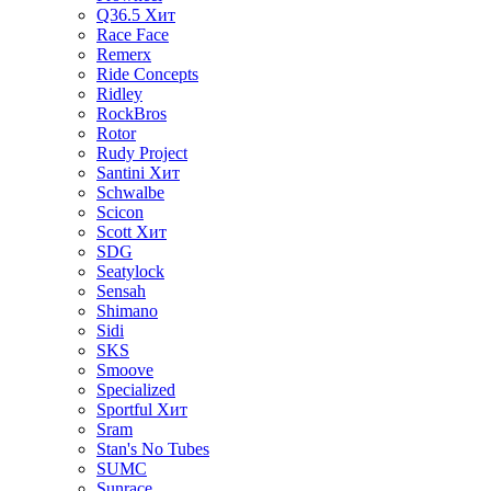
Q36.5
Хит
Race Face
Remerx
Ride Concepts
Ridley
RockBros
Rotor
Rudy Project
Santini
Хит
Schwalbe
Scicon
Scott
Хит
SDG
Seatylock
Sensah
Shimano
Sidi
SKS
Smoove
Specialized
Sportful
Хит
Sram
Stan's No Tubes
SUMC
Sunrace