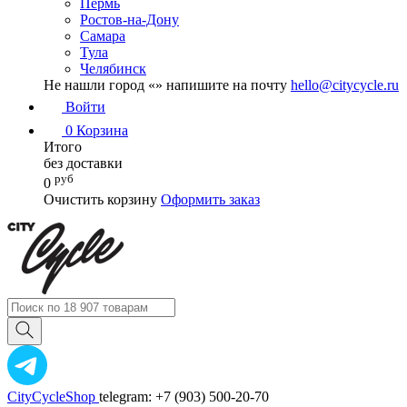
Пермь
Ростов-на-Дону
Самара
Тула
Челябинск
Не нашли город «
» напишите на почту
hello@citycycle.ru
Войти
0
Корзина
Итого
без доставки
руб
0
Очистить корзину
Оформить заказ
CityCycleShop
telegram: +7 (903) 500-20-70