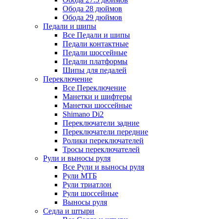
Обода 28 дюймов
Обода 29 дюймов
Педали и шипы
Все Педали и шипы
Педали контактные
Педали шоссейные
Педали платформы
Шипы для педалей
Переключение
Все Переключение
Манетки и шифтеры
Манетки шоссейные
Shimano Di2
Переключатели задние
Переключатели передние
Ролики переключателей
Тросы переключателей
Рули и выносы руля
Все Рули и выносы руля
Рули МТБ
Рули триатлон
Рули шоссейные
Выносы руля
Седла и штыри