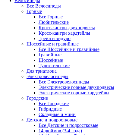
Велосипеды
Все Велосипеды
Горные
Все Горные
Любительские
Кросс-кантри двухподвесы
Кросс-кантри хардтейлы
Трейл и эндуро
Шоссейные и гравийные
Все Шоссейные и гравийные
Гравийные
Шоссейные
Туристические
Для триатлона
Электровелосипеды
Все Электровелосипеды
Электрические горные двухподвесы
Электрические горные хардтейлы
Городские
Все Городские
Гибридные
Складные и мини
Детские и подростковые
Все Детские и подростковые
14 дюймов (3-4 года)