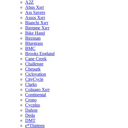
A2Z
Abus
Хит
Ass Savers
Assos
Хит
Bianchi
Хит
Biemme
Хит
Bike Hand
Birzman
Bluegrass
BMC
Brooks England
Cane Creek
Challenge
Chepark
Ciclovation
CityCycle
Clarks
Colnago
Хит
Continental
Crono
Cycplus
Dahon
Deda
DMT
e*Thirteen