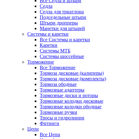
Все Седла и штыри
Седла
Седла для триатлона
Подседельные штыри
Штыри дропперы
Манетки для штырей
Системы и каретки
Все Системы и каретки
Каретки
Системы МТБ
Системы шоссейные
Торможение
Все Торможение
Тормоза дисковые (калиперы)
Тормоза дисковые (комплекты)
Тормоза ободные
Тормозные адаптеры
Тормозные диски и роторы
Тормозные колодки дисковые
Тормозные колодки ободные
Тормозные ручки
Тросы и гидролинии
Фитинги
Цепи
Все Цепи