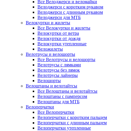
Все Велоджерси и веломайки
Велоджерси с коротким рукавом
Велоджерси с длинным рукавом
Велоджерси для МТБ
Велокуртки и жилеты
Все Велокуртки и жилеты
Велокуртки от ветра
Велокуртки от дождя
Велокуртки утепленные
Веложилеты
Велотрусы и велошорты
Все Велотрусы и велошорты
Велотрусы с лямками
Велотрусы без лямок
Велотрусы лайнеры
Велошорты
Велоштаны и велотайтсы
Все Велоштаны и велотайтсы
Велоштаны с памперсом
Велоштаны для МТБ
Велоперчатки
Все Велоперчатки
Велоперчатки с коротким пальцем
Велоперчатки с длинным пальцем
Велоперчатки утепленные