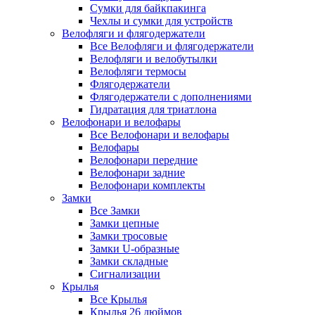
Сумки для байкпакинга
Чехлы и сумки для устройств
Велофляги и флягодержатели
Все Велофляги и флягодержатели
Велофляги и велобутылки
Велофляги термосы
Флягодержатели
Флягодержатели с дополнениями
Гидратация для триатлона
Велофонари и велофары
Все Велофонари и велофары
Велофары
Велофонари передние
Велофонари задние
Велофонари комплекты
Замки
Все Замки
Замки цепные
Замки тросовые
Замки U-образные
Замки складные
Сигнализации
Крылья
Все Крылья
Крылья 26 дюймов