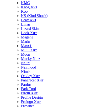
KMC
Knog
Хит
Koo
KS (Kind Shock)
Leatt
Хит
Limar
Lizard Skins
Look
Хит
Magene
Marin
Maxxis
MET
Хит
Moon
Mucky Nutz
Nalini
Navihood
Nimbl
Oakley
Хит
Panaracer
Хит
Pardus
Park Tool
Pirelli
Хит
Profile Design
Prologo
Хит
Prowheel