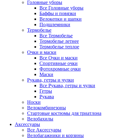
Головные уборы
Все Головные уборы
Баффы и повязки
Велокепки и шапки
Подшлемники
Термобелье
Все Термобелье
Термобелье летнее
Термобелье теплое
Очки и маски
Все Очки и маски
Спортивные очки
Фотохромные очки
Маски
Рукава, гетры и чулки
Все Рукава, гетры и чулки
Гетры
Рукава
Носки
Велокомбинезоны
Стартовые костюмы для триатлона
Велобахилы
Аксессуары
Все Аксессуары
Велобагажники и корзины