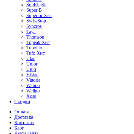
SunRingle
Super B
Superior
Хит
SwissStop
Syncros
Taya
Thomson
Topeak
Хит
Tubolito
Tufo
Хит
Ulac
Unior
Uniq
Vision
Vittoria
Wahoo
Wellgo
Xoss
Скидки
Оплата
Доставка
Контакты
Блог
Карта сайта