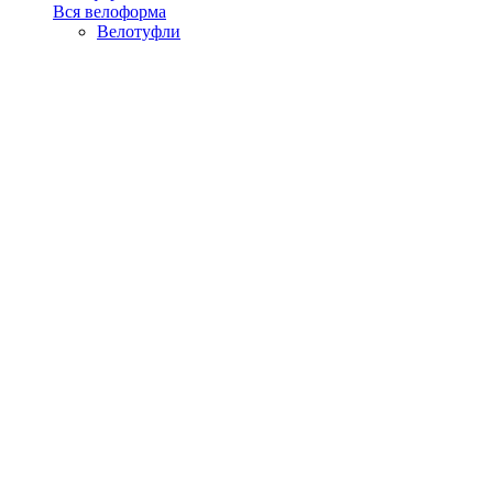
Вся велоформа
Велотуфли