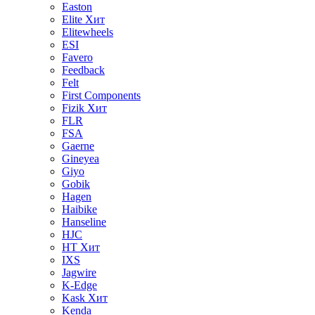
Easton
Elite
Хит
Elitewheels
ESI
Favero
Feedback
Felt
First Components
Fizik
Хит
FLR
FSA
Gaerne
Gineyea
Giyo
Gobik
Hagen
Haibike
Hanseline
HJC
HT
Хит
IXS
Jagwire
K-Edge
Kask
Хит
Kenda