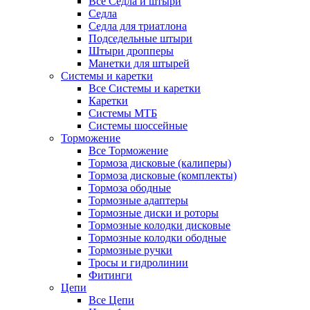
Все Седла и штыри
Седла
Седла для триатлона
Подседельные штыри
Штыри дропперы
Манетки для штырей
Системы и каретки
Все Системы и каретки
Каретки
Системы МТБ
Системы шоссейные
Торможение
Все Торможение
Тормоза дисковые (калиперы)
Тормоза дисковые (комплекты)
Тормоза ободные
Тормозные адаптеры
Тормозные диски и роторы
Тормозные колодки дисковые
Тормозные колодки ободные
Тормозные ручки
Тросы и гидролинии
Фитинги
Цепи
Все Цепи