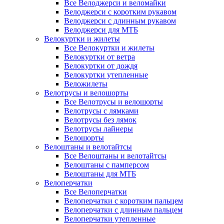
Все Велоджерси и веломайки
Велоджерси с коротким рукавом
Велоджерси с длинным рукавом
Велоджерси для МТБ
Велокуртки и жилеты
Все Велокуртки и жилеты
Велокуртки от ветра
Велокуртки от дождя
Велокуртки утепленные
Веложилеты
Велотрусы и велошорты
Все Велотрусы и велошорты
Велотрусы с лямками
Велотрусы без лямок
Велотрусы лайнеры
Велошорты
Велоштаны и велотайтсы
Все Велоштаны и велотайтсы
Велоштаны с памперсом
Велоштаны для МТБ
Велоперчатки
Все Велоперчатки
Велоперчатки с коротким пальцем
Велоперчатки с длинным пальцем
Велоперчатки утепленные