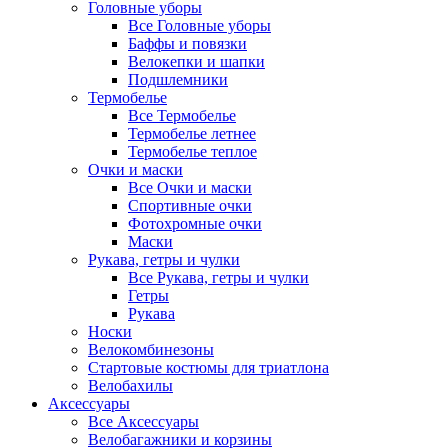
Головные уборы
Все Головные уборы
Баффы и повязки
Велокепки и шапки
Подшлемники
Термобелье
Все Термобелье
Термобелье летнее
Термобелье теплое
Очки и маски
Все Очки и маски
Спортивные очки
Фотохромные очки
Маски
Рукава, гетры и чулки
Все Рукава, гетры и чулки
Гетры
Рукава
Носки
Велокомбинезоны
Стартовые костюмы для триатлона
Велобахилы
Аксессуары
Все Аксессуары
Велобагажники и корзины