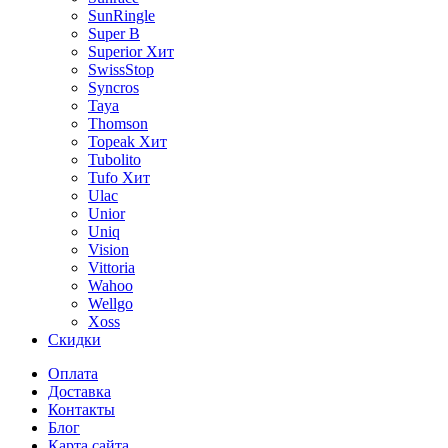
SunRingle
Super B
Superior
Хит
SwissStop
Syncros
Taya
Thomson
Topeak
Хит
Tubolito
Tufo
Хит
Ulac
Unior
Uniq
Vision
Vittoria
Wahoo
Wellgo
Xoss
Скидки
Оплата
Доставка
Контакты
Блог
Карта сайта