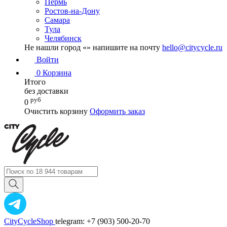
Пермь
Ростов-на-Дону
Самара
Тула
Челябинск
Не нашли город «
» напишите на почту
hello@citycycle.ru
Войти
0
Корзина
Итого
без доставки
руб
0
Очистить корзину
Оформить заказ
CityCycleShop
telegram: +7 (903) 500-20-70