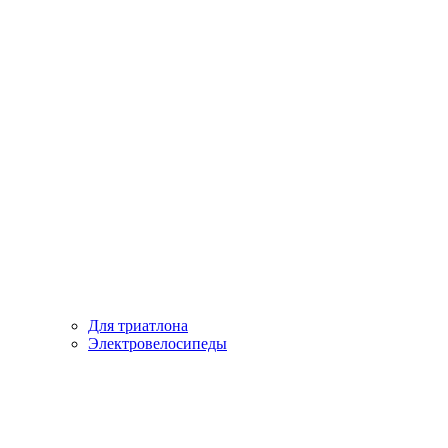
Для триатлона
Электровелосипеды