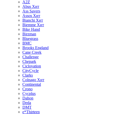
A2Z
Abus
Хит
Ass Savers
Assos
Хит
Bianchi
Хит
Biemme
Хит
Bike Hand
Birzman
Bluegrass
BMC
Brooks England
Cane Creek
Challenge
Chepark
Ciclovation
CityCycle
Clarks
Colnago
Хит
Continental
Crono
Cycplus
Dahon
Deda
DMT
e*Thirteen