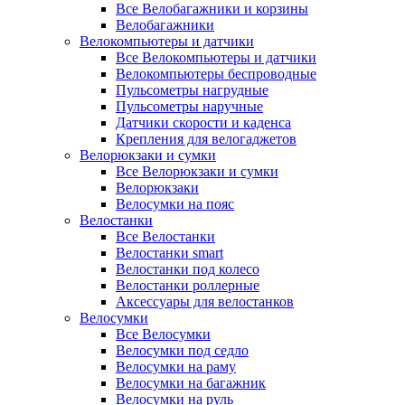
Все Велобагажники и корзины
Велобагажники
Велокомпьютеры и датчики
Все Велокомпьютеры и датчики
Велокомпьютеры беспроводные
Пульсометры нагрудные
Пульсометры наручные
Датчики скорости и каденса
Крепления для велогаджетов
Велорюкзаки и сумки
Все Велорюкзаки и сумки
Велорюкзаки
Велосумки на пояс
Велостанки
Все Велостанки
Велостанки smart
Велостанки под колесо
Велостанки роллерные
Аксессуары для велостанков
Велосумки
Все Велосумки
Велосумки под седло
Велосумки на раму
Велосумки на багажник
Велосумки на руль