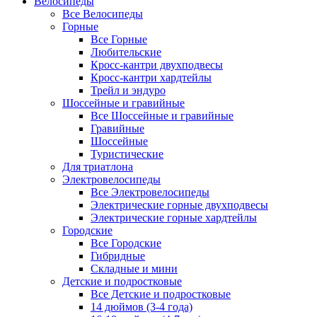
Велосипеды
Все Велосипеды
Горные
Все Горные
Любительские
Кросс-кантри двухподвесы
Кросс-кантри хардтейлы
Трейл и эндуро
Шоссейные и гравийные
Все Шоссейные и гравийные
Гравийные
Шоссейные
Туристические
Для триатлона
Электровелосипеды
Все Электровелосипеды
Электрические горные двухподвесы
Электрические горные хардтейлы
Городские
Все Городские
Гибридные
Складные и мини
Детские и подростковые
Все Детские и подростковые
14 дюймов (3-4 года)