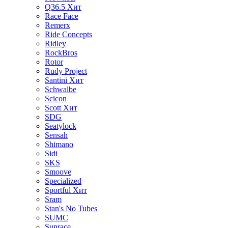
Q36.5
Хит
Race Face
Remerx
Ride Concepts
Ridley
RockBros
Rotor
Rudy Project
Santini
Хит
Schwalbe
Scicon
Scott
Хит
SDG
Seatylock
Sensah
Shimano
Sidi
SKS
Smoove
Specialized
Sportful
Хит
Sram
Stan's No Tubes
SUMC
Sunrace