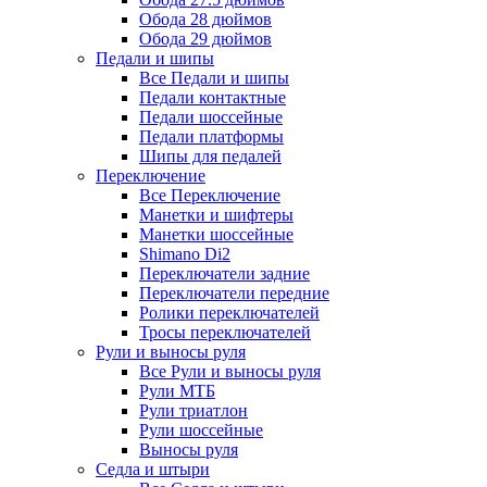
Обода 28 дюймов
Обода 29 дюймов
Педали и шипы
Все Педали и шипы
Педали контактные
Педали шоссейные
Педали платформы
Шипы для педалей
Переключение
Все Переключение
Манетки и шифтеры
Манетки шоссейные
Shimano Di2
Переключатели задние
Переключатели передние
Ролики переключателей
Тросы переключателей
Рули и выносы руля
Все Рули и выносы руля
Рули МТБ
Рули триатлон
Рули шоссейные
Выносы руля
Седла и штыри