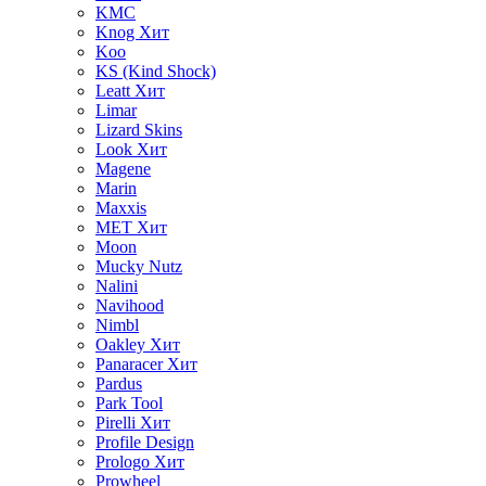
KMC
Knog
Хит
Koo
KS (Kind Shock)
Leatt
Хит
Limar
Lizard Skins
Look
Хит
Magene
Marin
Maxxis
MET
Хит
Moon
Mucky Nutz
Nalini
Navihood
Nimbl
Oakley
Хит
Panaracer
Хит
Pardus
Park Tool
Pirelli
Хит
Profile Design
Prologo
Хит
Prowheel