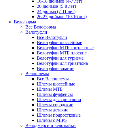
16-18 дюймов (4-7 лет)
20 дюймов (5-8 лет)
24 дюйма (7-11 лет)
26-27 дюймов (10-16 лет)
Велоформа
Все Велоформа
Велотуфли
Все Велотуфли
Велотуфли шоссейные
Велотуфли МТБ контактные
Велотуфли МТБ плоские
Велотуфли для туризма
Велотуфли для триатлона
Велотуфли зимние
Велошлемы
Все Велошлемы
Шлемы шоссейные
Шлемы МТБ
Шлемы фулфейсы
Шлемы для триатлона
Шлемы городские
Шлемы детские
Шлемы подростковые
Шлемы с MIPS
Велоджерси и веломайки