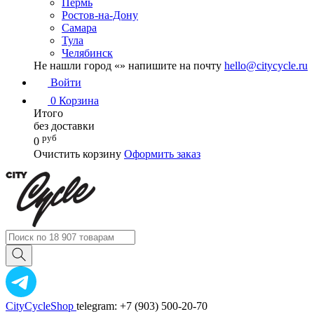
Пермь
Ростов-на-Дону
Самара
Тула
Челябинск
Не нашли город «
» напишите на почту
hello@citycycle.ru
Войти
0
Корзина
Итого
без доставки
руб
0
Очистить корзину
Оформить заказ
CityCycleShop
telegram: +7 (903) 500-20-70