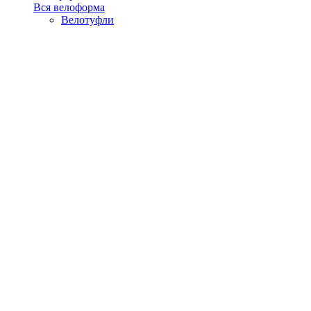
Вся велоформа
Велотуфли