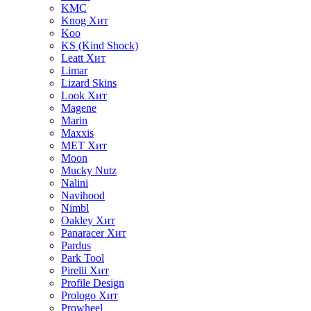
KMC
Knog
Хит
Koo
KS (Kind Shock)
Leatt
Хит
Limar
Lizard Skins
Look
Хит
Magene
Marin
Maxxis
MET
Хит
Moon
Mucky Nutz
Nalini
Navihood
Nimbl
Oakley
Хит
Panaracer
Хит
Pardus
Park Tool
Pirelli
Хит
Profile Design
Prologo
Хит
Prowheel