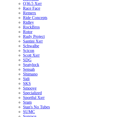
Q36.5
Хит
Race Face
Remerx
Ride Concepts
Ridley
RockBros
Rotor
Rudy Project
Santini
Хит
Schwalbe
Scicon
Scott
Хит
SDG
Seatylock
Sensah
Shimano
Sidi
SKS
Smoove
Specialized
Sportful
Хит
Sram
Stan's No Tubes
SUMC
Sunrace