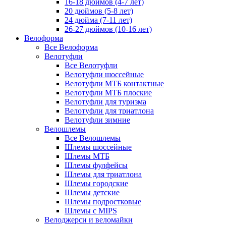
16-18 дюймов (4-7 лет)
20 дюймов (5-8 лет)
24 дюйма (7-11 лет)
26-27 дюймов (10-16 лет)
Велоформа
Все Велоформа
Велотуфли
Все Велотуфли
Велотуфли шоссейные
Велотуфли МТБ контактные
Велотуфли МТБ плоские
Велотуфли для туризма
Велотуфли для триатлона
Велотуфли зимние
Велошлемы
Все Велошлемы
Шлемы шоссейные
Шлемы МТБ
Шлемы фулфейсы
Шлемы для триатлона
Шлемы городские
Шлемы детские
Шлемы подростковые
Шлемы с MIPS
Велоджерси и веломайки