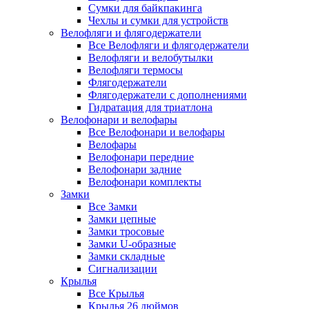
Сумки для байкпакинга
Чехлы и сумки для устройств
Велофляги и флягодержатели
Все Велофляги и флягодержатели
Велофляги и велобутылки
Велофляги термосы
Флягодержатели
Флягодержатели с дополнениями
Гидратация для триатлона
Велофонари и велофары
Все Велофонари и велофары
Велофары
Велофонари передние
Велофонари задние
Велофонари комплекты
Замки
Все Замки
Замки цепные
Замки тросовые
Замки U-образные
Замки складные
Сигнализации
Крылья
Все Крылья
Крылья 26 дюймов