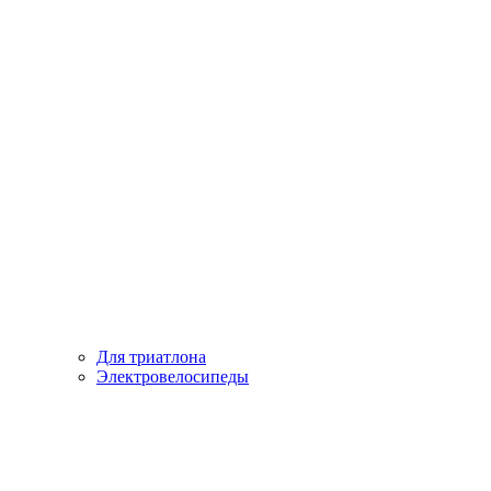
Для триатлона
Электровелосипеды