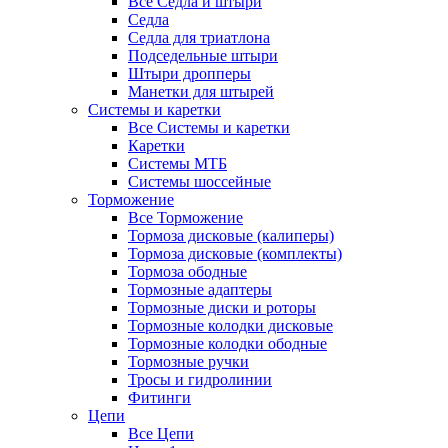
Все Седла и штыри
Седла
Седла для триатлона
Подседельные штыри
Штыри дропперы
Манетки для штырей
Системы и каретки
Все Системы и каретки
Каретки
Системы МТБ
Системы шоссейные
Торможение
Все Торможение
Тормоза дисковые (калиперы)
Тормоза дисковые (комплекты)
Тормоза ободные
Тормозные адаптеры
Тормозные диски и роторы
Тормозные колодки дисковые
Тормозные колодки ободные
Тормозные ручки
Тросы и гидролинии
Фитинги
Цепи
Все Цепи