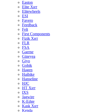
Easton
Elite
Хит
Elitewheels
ESI
Favero
Feedback
Felt
First Components
Fizik
Хит
FLR
FSA
Gaerne
Gineyea
Giyo
Gobik
Hagen
Haibike
Hanseline
HJC
HT
Хит
IXS
Jagwire
K-Edge
Kask
Хит
Kenda