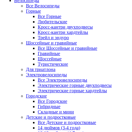
Велосипеды
Все Велосипеды
Горные
Все Горные
Любительские
Кросс-кантри двухподвесы
Кросс-кантри хардтейлы
Трейл и эндуро
Шоссейные и гравийные
Все Шоссейные и гравийные
Гравийные
Шоссейные
Туристические
Для триатлона
Электровелосипеды
Все Электровелосипеды
Электрические горные двухподвесы
Электрические горные хардтейлы
Городские
Все Городские
Гибридные
Складные и мини
Детские и подростковые
Все Детские и подростковые
14 дюймов (3-4 года)