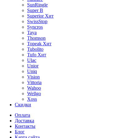
SunRingle
Super B
Superior
Хит
SwissStop
Syncros
Taya
Thomson
Topeak
Хит
Tubolito
Tufo
Хит
Ulac
Unior
Uniq
Vision
Vittoria
Wahoo
Wellgo
Xoss
Скидки
Оплата
Доставка
Контакты
Блог
Карта сайта