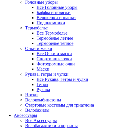
Головные уборы
Все Головные уборы
Баффы и повязки
Велокепки и шапки
Подшлемники
Термобелье
Все Термобелье
Термобелье летнее
Термобелье теплое
Очки и маски
Все Очки и маски
Спортивные очки
Фотохромные очки
Маски
Рукава, гетры и чулки
Все Рукава, гетры и чулки
Гетры
Рукава
Носки
Велокомбинезоны
Стартовые костюмы для триатлона
Велобахилы
Аксессуары
Все Аксессуары
Велобагажники и корзины