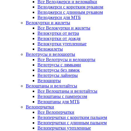
Все Велоджерси и веломайки
Велоджерси с коротким рукавом
Велоджерси с длинным рукавом
Велоджерси для МТБ
Велокуртки и жилеты
Все Велокуртки и жилеты
Велокуртки от ветра
Велокуртки от дождя
Велокуртки утепленные
Веложилеты
Велотрусы и велошорты
Все Велотрусы и велошорты
Велотрусы с лямками
Велотрусы без лямок
Велотрусы лайнеры
Велошорты
Велоштаны и велотайтсы
Все Велоштаны и велотайтсы
Велоштаны с памперсом
Велоштаны для МТБ
Велоперчатки
Все Велоперчатки
Велоперчатки с коротким пальцем
Велоперчатки с длинным пальцем
Велоперчатки утепленные