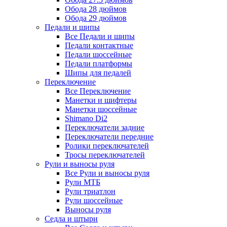
Обода 28 дюймов
Обода 29 дюймов
Педали и шипы
Все Педали и шипы
Педали контактные
Педали шоссейные
Педали платформы
Шипы для педалей
Переключение
Все Переключение
Манетки и шифтеры
Манетки шоссейные
Shimano Di2
Переключатели задние
Переключатели передние
Ролики переключателей
Тросы переключателей
Рули и выносы руля
Все Рули и выносы руля
Рули МТБ
Рули триатлон
Рули шоссейные
Выносы руля
Седла и штыри