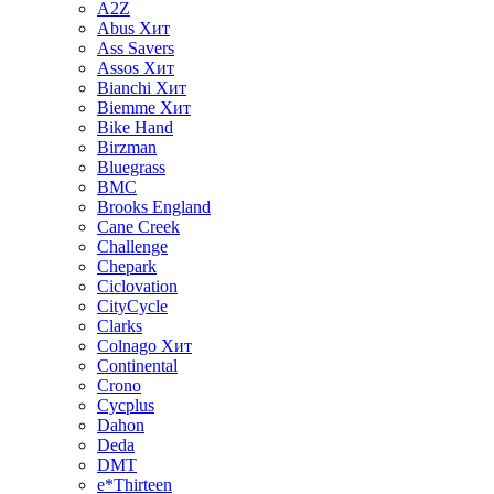
A2Z
Abus
Хит
Ass Savers
Assos
Хит
Bianchi
Хит
Biemme
Хит
Bike Hand
Birzman
Bluegrass
BMC
Brooks England
Cane Creek
Challenge
Chepark
Ciclovation
CityCycle
Clarks
Colnago
Хит
Continental
Crono
Cycplus
Dahon
Deda
DMT
e*Thirteen