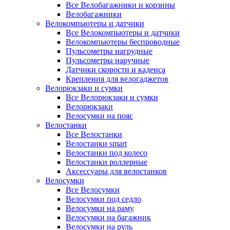
Все Велобагажники и корзины
Велобагажники
Велокомпьютеры и датчики
Все Велокомпьютеры и датчики
Велокомпьютеры беспроводные
Пульсометры нагрудные
Пульсометры наручные
Датчики скорости и каденса
Крепления для велогаджетов
Велорюкзаки и сумки
Все Велорюкзаки и сумки
Велорюкзаки
Велосумки на пояс
Велостанки
Все Велостанки
Велостанки smart
Велостанки под колесо
Велостанки роллерные
Аксессуары для велостанков
Велосумки
Все Велосумки
Велосумки под седло
Велосумки на раму
Велосумки на багажник
Велосумки на руль