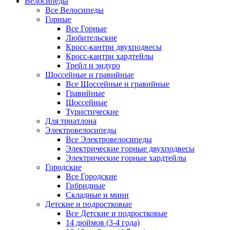
Велосипеды
Все Велосипеды
Горные
Все Горные
Любительские
Кросс-кантри двухподвесы
Кросс-кантри хардтейлы
Трейл и эндуро
Шоссейные и гравийные
Все Шоссейные и гравийные
Гравийные
Шоссейные
Туристические
Для триатлона
Электровелосипеды
Все Электровелосипеды
Электрические горные двухподвесы
Электрические горные хардтейлы
Городские
Все Городские
Гибридные
Складные и мини
Детские и подростковые
Все Детские и подростковые
14 дюймов (3-4 года)