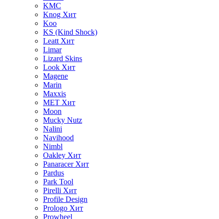
KMC
Knog
Хит
Koo
KS (Kind Shock)
Leatt
Хит
Limar
Lizard Skins
Look
Хит
Magene
Marin
Maxxis
MET
Хит
Moon
Mucky Nutz
Nalini
Navihood
Nimbl
Oakley
Хит
Panaracer
Хит
Pardus
Park Tool
Pirelli
Хит
Profile Design
Prologo
Хит
Prowheel