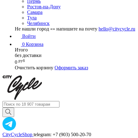
Пермь
Ростов-на-Дону
Самара
Тула
Челябинск
Не нашли город «
» напишите на почту
hello@citycycle.ru
Войти
0
Корзина
Итого
без доставки
руб
0
Очистить корзину
Оформить заказ
CityCycleShop
telegram: +7 (903) 500-20-70