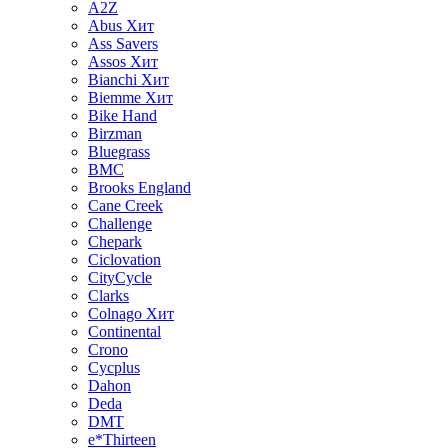
A2Z
Abus
Хит
Ass Savers
Assos
Хит
Bianchi
Хит
Biemme
Хит
Bike Hand
Birzman
Bluegrass
BMC
Brooks England
Cane Creek
Challenge
Chepark
Ciclovation
CityCycle
Clarks
Colnago
Хит
Continental
Crono
Cycplus
Dahon
Deda
DMT
e*Thirteen