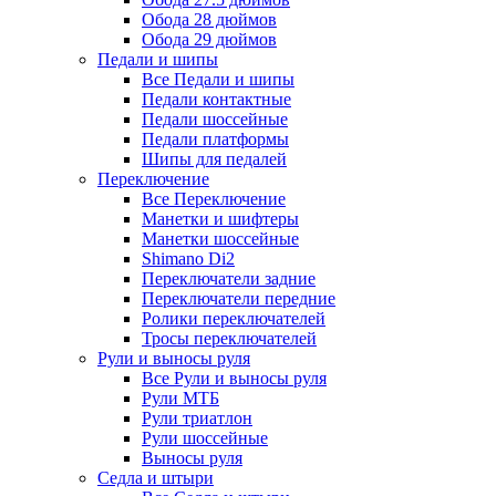
Обода 28 дюймов
Обода 29 дюймов
Педали и шипы
Все Педали и шипы
Педали контактные
Педали шоссейные
Педали платформы
Шипы для педалей
Переключение
Все Переключение
Манетки и шифтеры
Манетки шоссейные
Shimano Di2
Переключатели задние
Переключатели передние
Ролики переключателей
Тросы переключателей
Рули и выносы руля
Все Рули и выносы руля
Рули МТБ
Рули триатлон
Рули шоссейные
Выносы руля
Седла и штыри