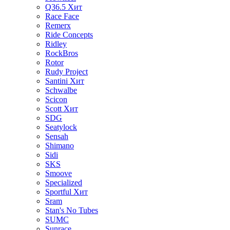
Q36.5
Хит
Race Face
Remerx
Ride Concepts
Ridley
RockBros
Rotor
Rudy Project
Santini
Хит
Schwalbe
Scicon
Scott
Хит
SDG
Seatylock
Sensah
Shimano
Sidi
SKS
Smoove
Specialized
Sportful
Хит
Sram
Stan's No Tubes
SUMC
Sunrace