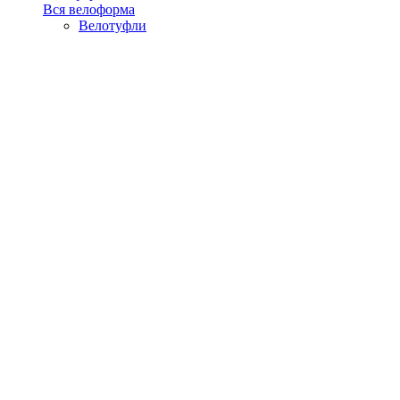
Вся велоформа
Велотуфли