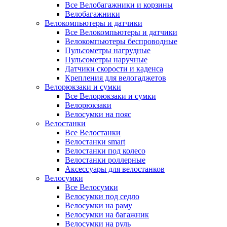
Все Велобагажники и корзины
Велобагажники
Велокомпьютеры и датчики
Все Велокомпьютеры и датчики
Велокомпьютеры беспроводные
Пульсометры нагрудные
Пульсометры наручные
Датчики скорости и каденса
Крепления для велогаджетов
Велорюкзаки и сумки
Все Велорюкзаки и сумки
Велорюкзаки
Велосумки на пояс
Велостанки
Все Велостанки
Велостанки smart
Велостанки под колесо
Велостанки роллерные
Аксессуары для велостанков
Велосумки
Все Велосумки
Велосумки под седло
Велосумки на раму
Велосумки на багажник
Велосумки на руль