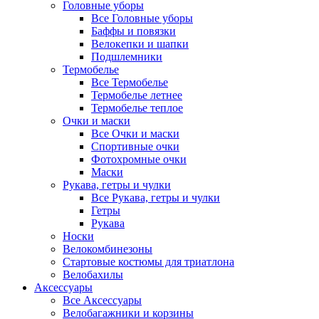
Головные уборы
Все Головные уборы
Баффы и повязки
Велокепки и шапки
Подшлемники
Термобелье
Все Термобелье
Термобелье летнее
Термобелье теплое
Очки и маски
Все Очки и маски
Спортивные очки
Фотохромные очки
Маски
Рукава, гетры и чулки
Все Рукава, гетры и чулки
Гетры
Рукава
Носки
Велокомбинезоны
Стартовые костюмы для триатлона
Велобахилы
Аксессуары
Все Аксессуары
Велобагажники и корзины