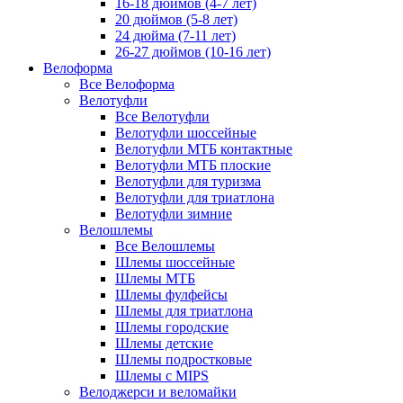
16-18 дюймов (4-7 лет)
20 дюймов (5-8 лет)
24 дюйма (7-11 лет)
26-27 дюймов (10-16 лет)
Велоформа
Все Велоформа
Велотуфли
Все Велотуфли
Велотуфли шоссейные
Велотуфли МТБ контактные
Велотуфли МТБ плоские
Велотуфли для туризма
Велотуфли для триатлона
Велотуфли зимние
Велошлемы
Все Велошлемы
Шлемы шоссейные
Шлемы МТБ
Шлемы фулфейсы
Шлемы для триатлона
Шлемы городские
Шлемы детские
Шлемы подростковые
Шлемы с MIPS
Велоджерси и веломайки