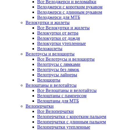
Все Велоджерси и веломайки
Велоджерси с коротким рукавом
Велоджерси с длинным рукавом
Велоджерси для МТБ
Велокуртки и жилеты
Все Велокуртки и жилеты
Велокуртки от ветра
Велокуртки от дождя
Велокуртки утепленные
Веложилеты
Велотрусы и велошорты
Все Велотрусы и велошорты
Велотрусы с лямками
Велотрусы без лямок
Велотрусы лайнеры
Велошорты
Велоштаны и велотайтсы
Все Велоштаны и велотайтсы
Велоштаны с памперсом
Велоштаны для МТБ
Велоперчатки
Все Велоперчатки
Велоперчатки с коротким пальцем
Велоперчатки с длинным пальцем
Велоперчатки утепленные