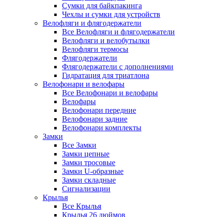
Сумки для байкпакинга
Чехлы и сумки для устройств
Велофляги и флягодержатели
Все Велофляги и флягодержатели
Велофляги и велобутылки
Велофляги термосы
Флягодержатели
Флягодержатели с дополнениями
Гидратация для триатлона
Велофонари и велофары
Все Велофонари и велофары
Велофары
Велофонари передние
Велофонари задние
Велофонари комплекты
Замки
Все Замки
Замки цепные
Замки тросовые
Замки U-образные
Замки складные
Сигнализации
Крылья
Все Крылья
Крылья 26 дюймов