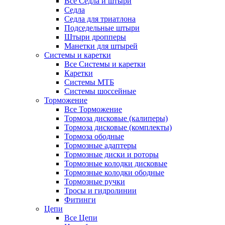
Все Седла и штыри
Седла
Седла для триатлона
Подседельные штыри
Штыри дропперы
Манетки для штырей
Системы и каретки
Все Системы и каретки
Каретки
Системы МТБ
Системы шоссейные
Торможение
Все Торможение
Тормоза дисковые (калиперы)
Тормоза дисковые (комплекты)
Тормоза ободные
Тормозные адаптеры
Тормозные диски и роторы
Тормозные колодки дисковые
Тормозные колодки ободные
Тормозные ручки
Тросы и гидролинии
Фитинги
Цепи
Все Цепи