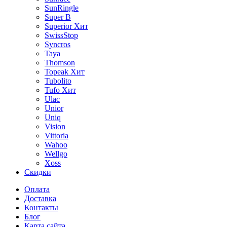
SunRingle
Super B
Superior
Хит
SwissStop
Syncros
Taya
Thomson
Topeak
Хит
Tubolito
Tufo
Хит
Ulac
Unior
Uniq
Vision
Vittoria
Wahoo
Wellgo
Xoss
Скидки
Оплата
Доставка
Контакты
Блог
Карта сайта