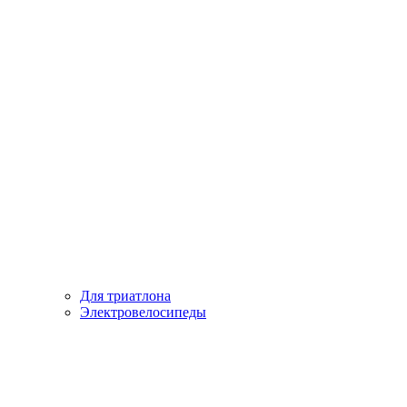
Для триатлона
Электровелосипеды