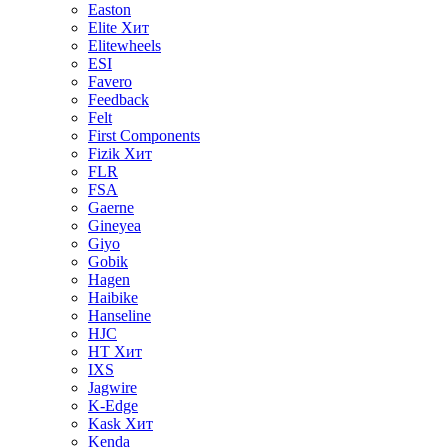
Easton
Elite
Хит
Elitewheels
ESI
Favero
Feedback
Felt
First Components
Fizik
Хит
FLR
FSA
Gaerne
Gineyea
Giyo
Gobik
Hagen
Haibike
Hanseline
HJC
HT
Хит
IXS
Jagwire
K-Edge
Kask
Хит
Kenda