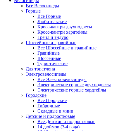
Велосипеды
Все Велосипеды
Горные
Все Горные
Любительские
Кросс-кантри двухподвесы
Кросс-кантри хардтейлы
Трейл и эндуро
Шоссейные и гравийные
Все Шоссейные и гравийные
Гравийные
Шоссейные
Туристические
Для триатлона
Электровелосипеды
Все Электровелосипеды
Электрические горные двухподвесы
Электрические горные хардтейлы
Городские
Все Городские
Гибридные
Складные и мини
Детские и подростковые
Все Детские и подростковые
14 дюймов (3-4 года)