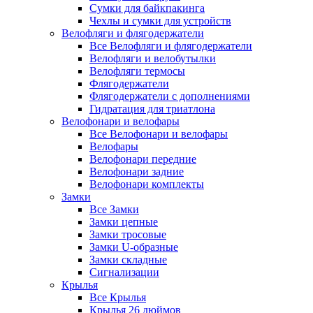
Сумки для байкпакинга
Чехлы и сумки для устройств
Велофляги и флягодержатели
Все Велофляги и флягодержатели
Велофляги и велобутылки
Велофляги термосы
Флягодержатели
Флягодержатели с дополнениями
Гидратация для триатлона
Велофонари и велофары
Все Велофонари и велофары
Велофары
Велофонари передние
Велофонари задние
Велофонари комплекты
Замки
Все Замки
Замки цепные
Замки тросовые
Замки U-образные
Замки складные
Сигнализации
Крылья
Все Крылья
Крылья 26 дюймов