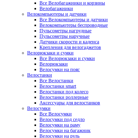
Все Велобагажники и корзины
Велобагажники
Велокомпьютеры и датчики
Все Велокомпьютеры и датчики
Велокомпьютеры беспроводные
Пульсометры нагрудные
Пульсометры наручные
Датчики скорости и каденса
Крепления для велогаджетов
Велорюкзаки и сумки
Все Велорюкзаки и сумки
Велорюкзаки
Велосумки на пояс
Велостанки
Все Велостанки
Велостанки smart
Велостанки под колесо
Велостанки роллерные
Аксессуары для велостанков
Велосумки
Все Велосумки
Велосумки под седло
Велосумки на раму
Велосумки на багажник
Велосумки на руль