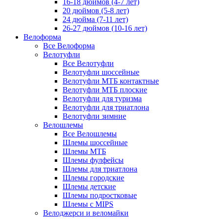
16-18 дюймов (4-7 лет)
20 дюймов (5-8 лет)
24 дюйма (7-11 лет)
26-27 дюймов (10-16 лет)
Велоформа
Все Велоформа
Велотуфли
Все Велотуфли
Велотуфли шоссейные
Велотуфли МТБ контактные
Велотуфли МТБ плоские
Велотуфли для туризма
Велотуфли для триатлона
Велотуфли зимние
Велошлемы
Все Велошлемы
Шлемы шоссейные
Шлемы МТБ
Шлемы фулфейсы
Шлемы для триатлона
Шлемы городские
Шлемы детские
Шлемы подростковые
Шлемы с MIPS
Велоджерси и веломайки