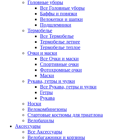
Головные уборы
Все Головные уборы
Баффы и повязки
Велокепки и шапки
Подшлемники
Термобелье
Все Термобелье
Термобелье летнее
Термобелье теплое
Очки и маски
Все Очки и маски
Спортивные очки
Фотохромные очки
Маски
Рукава, гетры и чулки
Все Рукава, гетры и чулки
Гетры
Рукава
Носки
Велокомбинезоны
Стартовые костюмы для триатлона
Велобахилы
Аксессуары
Все Аксессуары
Велобагажники и корзины