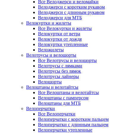
Все Велоджерси и веломайки
Велоджерси с коротким рукавом
Велоджерси с длинным рукавом
Велоджерси для МТБ
Велокуртки и жилеты
Все Велокуртки и жилеты
Велокуртки от ветра
Велокуртки от дождя
Велокуртки утепленные
Веложилеты
Велотрусы и велошорты
Все Велотрусы и велошорты
Велотрусы с лямками
Велотрусы без лямок
Велотрусы лайнеры
Велошорты
Велоштаны и велотайтсы
Все Велоштаны и велотайтсы
Велоштаны с памперсом
Велоштаны для МТБ
Велоперчатки
Все Велоперчатки
Велоперчатки с коротким пальцем
Велоперчатки с длинным пальцем
Велоперчатки утепленные