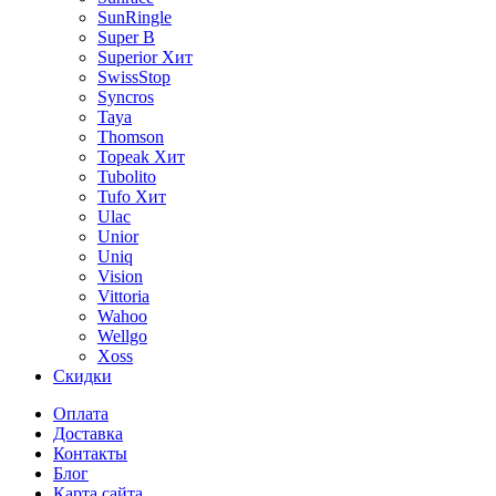
SunRingle
Super B
Superior
Хит
SwissStop
Syncros
Taya
Thomson
Topeak
Хит
Tubolito
Tufo
Хит
Ulac
Unior
Uniq
Vision
Vittoria
Wahoo
Wellgo
Xoss
Скидки
Оплата
Доставка
Контакты
Блог
Карта сайта