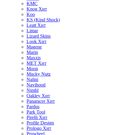
KMC
Knog
Хит
Koo
KS (Kind Shock)
Leatt
Хит
Limar
Lizard Skins
Look
Хит
Magene
Marin
Maxxis
MET
Хит
Moon
Mucky Nutz
Nalini
Navihood
Nimbl
Oakley
Хит
Panaracer
Хит
Pardus
Park Tool
Pirelli
Хит
Profile Design
Prologo
Хит
Prowheel