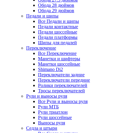
Обода 28 дюймов
Обода 29 дюймов
Педали и шипы
Все Педали и шипы
Педали контактные
Педали шоссейные
Педали платформы
Шипы для педалей
Переключение
Все Переключение
Манетки и шифтеры
Манетки шоссейные
Shimano Di2
Переключатели задние
Переключатели передние
Ролики переключателей
Тросы переключателей
Рули и выносы руля
Все Рули и выносы руля
Рули МТБ
Рули триатлон
Рули шоссейные
Выносы руля
Седла и штыри