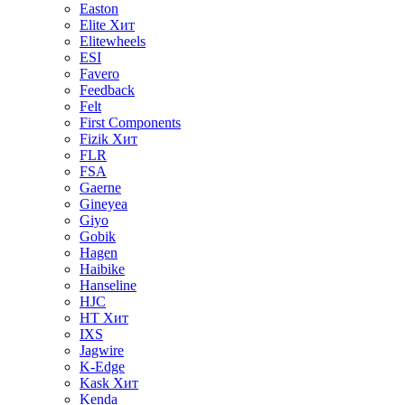
Easton
Elite
Хит
Elitewheels
ESI
Favero
Feedback
Felt
First Components
Fizik
Хит
FLR
FSA
Gaerne
Gineyea
Giyo
Gobik
Hagen
Haibike
Hanseline
HJC
HT
Хит
IXS
Jagwire
K-Edge
Kask
Хит
Kenda