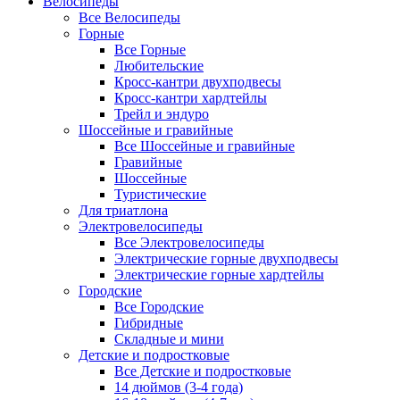
Велосипеды
Все Велосипеды
Горные
Все Горные
Любительские
Кросс-кантри двухподвесы
Кросс-кантри хардтейлы
Трейл и эндуро
Шоссейные и гравийные
Все Шоссейные и гравийные
Гравийные
Шоссейные
Туристические
Для триатлона
Электровелосипеды
Все Электровелосипеды
Электрические горные двухподвесы
Электрические горные хардтейлы
Городские
Все Городские
Гибридные
Складные и мини
Детские и подростковые
Все Детские и подростковые
14 дюймов (3-4 года)