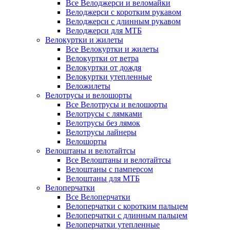
Все Велоджерси и веломайки
Велоджерси с коротким рукавом
Велоджерси с длинным рукавом
Велоджерси для МТБ
Велокуртки и жилеты
Все Велокуртки и жилеты
Велокуртки от ветра
Велокуртки от дождя
Велокуртки утепленные
Веложилеты
Велотрусы и велошорты
Все Велотрусы и велошорты
Велотрусы с лямками
Велотрусы без лямок
Велотрусы лайнеры
Велошорты
Велоштаны и велотайтсы
Все Велоштаны и велотайтсы
Велоштаны с памперсом
Велоштаны для МТБ
Велоперчатки
Все Велоперчатки
Велоперчатки с коротким пальцем
Велоперчатки с длинным пальцем
Велоперчатки утепленные