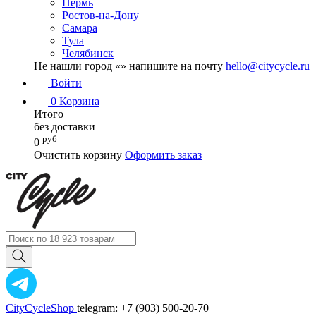
Пермь
Ростов-на-Дону
Самара
Тула
Челябинск
Не нашли город «
» напишите на почту
hello@citycycle.ru
Войти
0
Корзина
Итого
без доставки
руб
0
Очистить корзину
Оформить заказ
CityCycleShop
telegram: +7 (903) 500-20-70