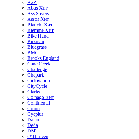
A2Z
Abus
Хит
Ass Savers
Assos
Хит
Bianchi
Хит
Biemme
Хит
Bike Hand
Birzman
Bluegrass
BMC
Brooks England
Cane Creek
Challenge
Chepark
Ciclovation
CityCycle
Clarks
Colnago
Хит
Continental
Crono
Cycplus
Dahon
Deda
DMT
e*Thirteen