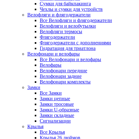
Сумки для байкпакинга
Чехлы и сумки для устройств
Велофляги и флягодержатели
Все Велофляги и флягодержатели
Велофляги и велобутылки
Велофляги термосы
Флягодержатели
Флягодержатели с дополнениями
Гидратация для триатлона
Велофонари и велофары
Все Велофонари и велофары
Велофары
Велофонари передние
Велофонари задние
Велофонари комплекты
Замки
Все Замки
Замки цепные
Замки тросовые
Замки U-образные
Замки складные
Сигнализации
Крылья
Все Крылья
Крылья 26 дюймов