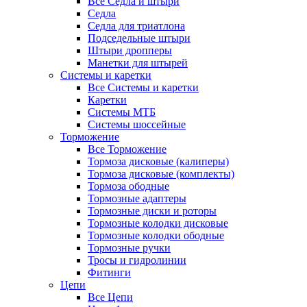
Все Седла и штыри
Седла
Седла для триатлона
Подседельные штыри
Штыри дропперы
Манетки для штырей
Системы и каретки
Все Системы и каретки
Каретки
Системы МТБ
Системы шоссейные
Торможение
Все Торможение
Тормоза дисковые (калиперы)
Тормоза дисковые (комплекты)
Тормоза ободные
Тормозные адаптеры
Тормозные диски и роторы
Тормозные колодки дисковые
Тормозные колодки ободные
Тормозные ручки
Тросы и гидролинии
Фитинги
Цепи
Все Цепи