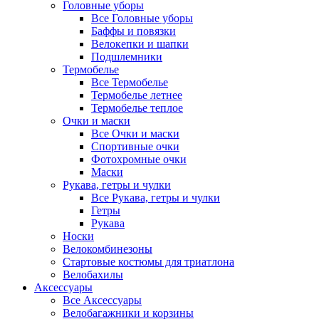
Головные уборы
Все Головные уборы
Баффы и повязки
Велокепки и шапки
Подшлемники
Термобелье
Все Термобелье
Термобелье летнее
Термобелье теплое
Очки и маски
Все Очки и маски
Спортивные очки
Фотохромные очки
Маски
Рукава, гетры и чулки
Все Рукава, гетры и чулки
Гетры
Рукава
Носки
Велокомбинезоны
Стартовые костюмы для триатлона
Велобахилы
Аксессуары
Все Аксессуары
Велобагажники и корзины