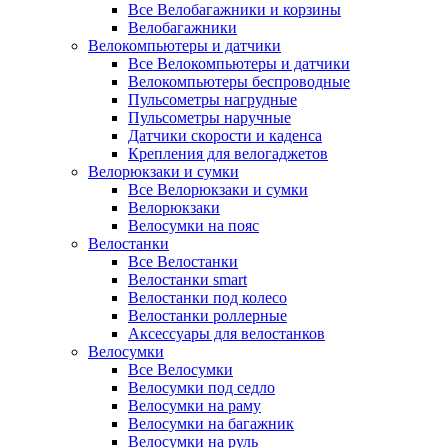
Все Велобагажники и корзины
Велобагажники
Велокомпьютеры и датчики
Все Велокомпьютеры и датчики
Велокомпьютеры беспроводные
Пульсометры нагрудные
Пульсометры наручные
Датчики скорости и каденса
Крепления для велогаджетов
Велорюкзаки и сумки
Все Велорюкзаки и сумки
Велорюкзаки
Велосумки на пояс
Велостанки
Все Велостанки
Велостанки smart
Велостанки под колесо
Велостанки роллерные
Аксессуары для велостанков
Велосумки
Все Велосумки
Велосумки под седло
Велосумки на раму
Велосумки на багажник
Велосумки на руль