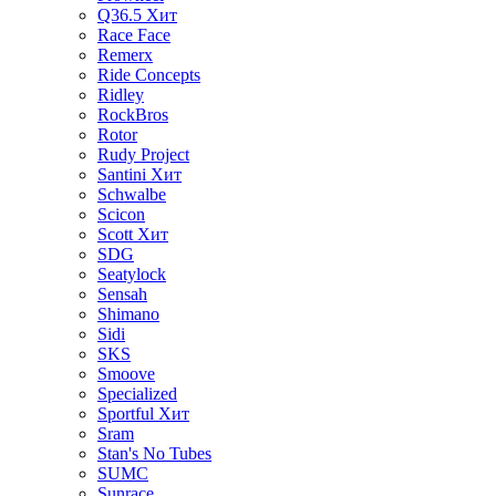
Q36.5
Хит
Race Face
Remerx
Ride Concepts
Ridley
RockBros
Rotor
Rudy Project
Santini
Хит
Schwalbe
Scicon
Scott
Хит
SDG
Seatylock
Sensah
Shimano
Sidi
SKS
Smoove
Specialized
Sportful
Хит
Sram
Stan's No Tubes
SUMC
Sunrace