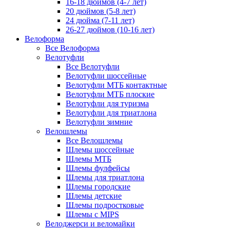
16-18 дюймов (4-7 лет)
20 дюймов (5-8 лет)
24 дюйма (7-11 лет)
26-27 дюймов (10-16 лет)
Велоформа
Все Велоформа
Велотуфли
Все Велотуфли
Велотуфли шоссейные
Велотуфли МТБ контактные
Велотуфли МТБ плоские
Велотуфли для туризма
Велотуфли для триатлона
Велотуфли зимние
Велошлемы
Все Велошлемы
Шлемы шоссейные
Шлемы МТБ
Шлемы фулфейсы
Шлемы для триатлона
Шлемы городские
Шлемы детские
Шлемы подростковые
Шлемы с MIPS
Велоджерси и веломайки