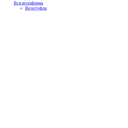
Вся велоформа
Велотуфли