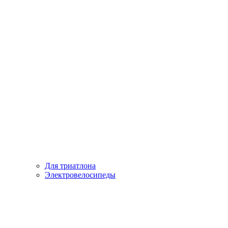
Для триатлона
Электровелосипеды