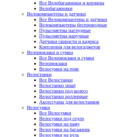
Все Велобагажники и корзины
Велобагажники
Велокомпьютеры и датчики
Все Велокомпьютеры и датчики
Велокомпьютеры беспроводные
Пульсометры нагрудные
Пульсометры наручные
Датчики скорости и каденса
Крепления для велогаджетов
Велорюкзаки и сумки
Все Велорюкзаки и сумки
Велорюкзаки
Велосумки на пояс
Велостанки
Все Велостанки
Велостанки smart
Велостанки под колесо
Велостанки роллерные
Аксессуары для велостанков
Велосумки
Все Велосумки
Велосумки под седло
Велосумки на раму
Велосумки на багажник
Велосумки на руль