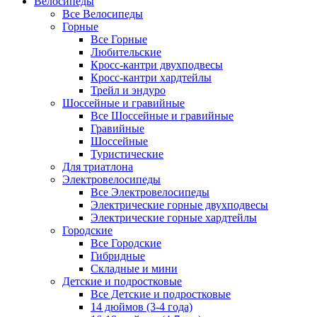
Велосипеды
Все Велосипеды
Горные
Все Горные
Любительские
Кросс-кантри двухподвесы
Кросс-кантри хардтейлы
Трейл и эндуро
Шоссейные и гравийные
Все Шоссейные и гравийные
Гравийные
Шоссейные
Туристические
Для триатлона
Электровелосипеды
Все Электровелосипеды
Электрические горные двухподвесы
Электрические горные хардтейлы
Городские
Все Городские
Гибридные
Складные и мини
Детские и подростковые
Все Детские и подростковые
14 дюймов (3-4 года)