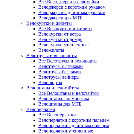
Все Велоджерси и веломайки
Велоджерси с коротким рукавом
Велоджерси с длинным рукавом
Велоджерси для МТБ
Велокуртки и жилеты
Все Велокуртки и жилеты
Велокуртки от ветра
Велокуртки от дождя
Велокуртки утепленные
Веложилеты
Велотрусы и велошорты
Все Велотрусы и велошорты
Велотрусы с лямками
Велотрусы без лямок
Велотрусы лайнеры
Велошорты
Велоштаны и велотайтсы
Все Велоштаны и велотайтсы
Велоштаны с памперсом
Велоштаны для МТБ
Велоперчатки
Все Велоперчатки
Велоперчатки с коротким пальцем
Велоперчатки с длинным пальцем
Велоперчатки утепленные