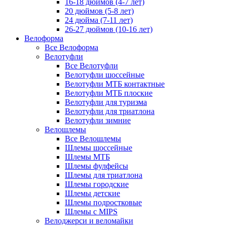
16-18 дюймов (4-7 лет)
20 дюймов (5-8 лет)
24 дюйма (7-11 лет)
26-27 дюймов (10-16 лет)
Велоформа
Все Велоформа
Велотуфли
Все Велотуфли
Велотуфли шоссейные
Велотуфли МТБ контактные
Велотуфли МТБ плоские
Велотуфли для туризма
Велотуфли для триатлона
Велотуфли зимние
Велошлемы
Все Велошлемы
Шлемы шоссейные
Шлемы МТБ
Шлемы фулфейсы
Шлемы для триатлона
Шлемы городские
Шлемы детские
Шлемы подростковые
Шлемы с MIPS
Велоджерси и веломайки