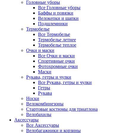
Головные уборы
Все Головные уборы
Баффы и повязки
Велокепки и шапки
Подшлемники
Термобелье
Все Термобелье
Термобелье летнее
Термобелье теплое
Очки и маски
Все Очки и маски
Спортивные очки
Фотохромные очки
Маски
Рукава, гетры и чулки
Все Рукава, гетры и чулки
Гетры
Рукава
Носки
Велокомбинезоны
Стартовые костюмы для триатлона
Велобахилы
Аксессуары
Все Аксессуары
Велобагажники и корзины