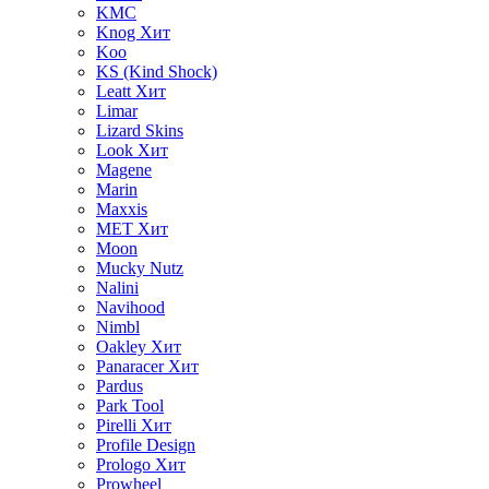
KMC
Knog
Хит
Koo
KS (Kind Shock)
Leatt
Хит
Limar
Lizard Skins
Look
Хит
Magene
Marin
Maxxis
MET
Хит
Moon
Mucky Nutz
Nalini
Navihood
Nimbl
Oakley
Хит
Panaracer
Хит
Pardus
Park Tool
Pirelli
Хит
Profile Design
Prologo
Хит
Prowheel