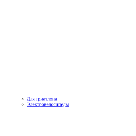
Для триатлона
Электровелосипеды