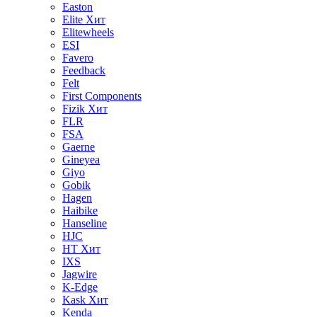
Easton
Elite
Хит
Elitewheels
ESI
Favero
Feedback
Felt
First Components
Fizik
Хит
FLR
FSA
Gaerne
Gineyea
Giyo
Gobik
Hagen
Haibike
Hanseline
HJC
HT
Хит
IXS
Jagwire
K-Edge
Kask
Хит
Kenda