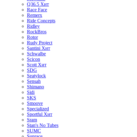
Q36.5
Хит
Race Face
Remerx
Ride Concepts
Ridley
RockBros
Rotor
Rudy Project
Santini
Хит
Schwalbe
Scicon
Scott
Хит
SDG
Seatylock
Sensah
Shimano
Sidi
SKS
Smoove
Specialized
Sportful
Хит
Sram
Stan's No Tubes
SUMC
Sunrace