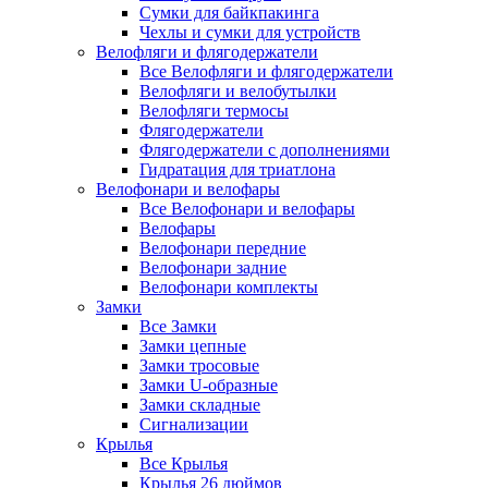
Сумки для байкпакинга
Чехлы и сумки для устройств
Велофляги и флягодержатели
Все Велофляги и флягодержатели
Велофляги и велобутылки
Велофляги термосы
Флягодержатели
Флягодержатели с дополнениями
Гидратация для триатлона
Велофонари и велофары
Все Велофонари и велофары
Велофары
Велофонари передние
Велофонари задние
Велофонари комплекты
Замки
Все Замки
Замки цепные
Замки тросовые
Замки U-образные
Замки складные
Сигнализации
Крылья
Все Крылья
Крылья 26 дюймов