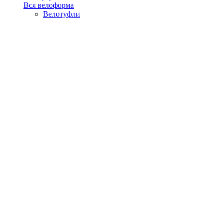
Вся велоформа
Велотуфли