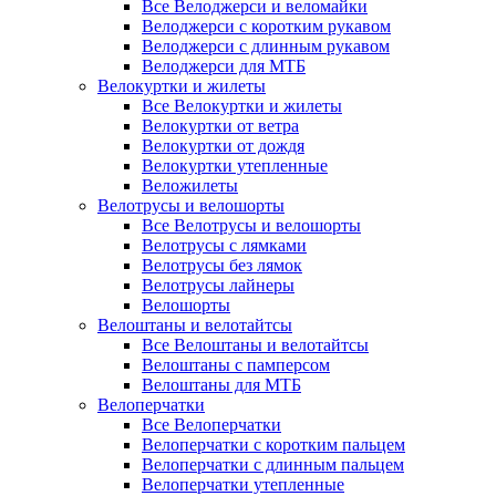
Все Велоджерси и веломайки
Велоджерси с коротким рукавом
Велоджерси с длинным рукавом
Велоджерси для МТБ
Велокуртки и жилеты
Все Велокуртки и жилеты
Велокуртки от ветра
Велокуртки от дождя
Велокуртки утепленные
Веложилеты
Велотрусы и велошорты
Все Велотрусы и велошорты
Велотрусы с лямками
Велотрусы без лямок
Велотрусы лайнеры
Велошорты
Велоштаны и велотайтсы
Все Велоштаны и велотайтсы
Велоштаны с памперсом
Велоштаны для МТБ
Велоперчатки
Все Велоперчатки
Велоперчатки с коротким пальцем
Велоперчатки с длинным пальцем
Велоперчатки утепленные