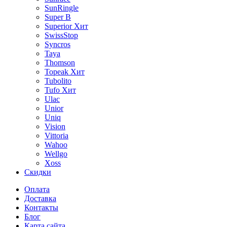
SunRingle
Super B
Superior
Хит
SwissStop
Syncros
Taya
Thomson
Topeak
Хит
Tubolito
Tufo
Хит
Ulac
Unior
Uniq
Vision
Vittoria
Wahoo
Wellgo
Xoss
Скидки
Оплата
Доставка
Контакты
Блог
Карта сайта