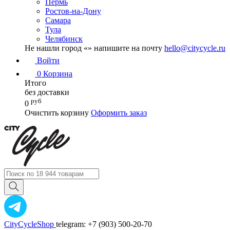
Пермь
Ростов-на-Дону
Самара
Тула
Челябинск
Не нашли город «
» напишите на почту
hello@citycycle.ru
Войти
0
Корзина
Итого
без доставки
руб
0
Очистить корзину
Оформить заказ
CityCycleShop
telegram: +7 (903) 500-20-70