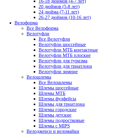
16-18 дюймов (4-7 лет)
20 дюймов (5-8 лет)
24 дюйма (7-11 лет)
26-27 дюймов (10-16 лет)
Велоформа
Все Велоформа
Велотуфли
Все Велотуфли
Велотуфли шоссейные
Велотуфли МТБ контактные
Велотуфли МТБ плоские
Велотуфли для туризма
Велотуфли для триатлона
Велотуфли зимние
Велошлемы
Все Велошлемы
Шлемы шоссейные
Шлемы МТБ
Шлемы фулфейсы
Шлемы для триатлона
Шлемы городские
Шлемы детские
Шлемы подростковые
Шлемы с MIPS
Велоджерси и веломайки