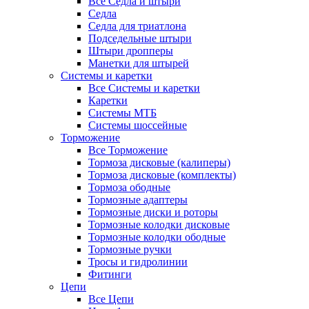
Все Седла и штыри
Седла
Седла для триатлона
Подседельные штыри
Штыри дропперы
Манетки для штырей
Системы и каретки
Все Системы и каретки
Каретки
Системы МТБ
Системы шоссейные
Торможение
Все Торможение
Тормоза дисковые (калиперы)
Тормоза дисковые (комплекты)
Тормоза ободные
Тормозные адаптеры
Тормозные диски и роторы
Тормозные колодки дисковые
Тормозные колодки ободные
Тормозные ручки
Тросы и гидролинии
Фитинги
Цепи
Все Цепи