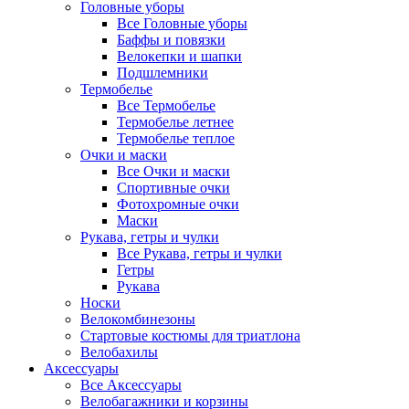
Головные уборы
Все Головные уборы
Баффы и повязки
Велокепки и шапки
Подшлемники
Термобелье
Все Термобелье
Термобелье летнее
Термобелье теплое
Очки и маски
Все Очки и маски
Спортивные очки
Фотохромные очки
Маски
Рукава, гетры и чулки
Все Рукава, гетры и чулки
Гетры
Рукава
Носки
Велокомбинезоны
Стартовые костюмы для триатлона
Велобахилы
Аксессуары
Все Аксессуары
Велобагажники и корзины