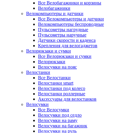
Все Велобагажники и корзины
Велобагажники
Велокомпьютеры и датчики
Все Велокомпьютеры и датчики
Велокомпьютеры беспроводные
Пульсометры нагрудные
Пульсометры наручные
Датчики скорости и каденса
Крепления для велогаджетов
Велорюкзаки и сумки
Все Велорюкзаки и сумки
Велорюкзаки
Велосумки на пояс
Велостанки
Все Велостанки
Велостанки smart
Велостанки под колесо
Велостанки роллерные
Аксессуары для велостанков
Велосумки
Все Велосумки
Велосумки под седло
Велосумки на раму
Велосумки на багажник
Велосумки на руль