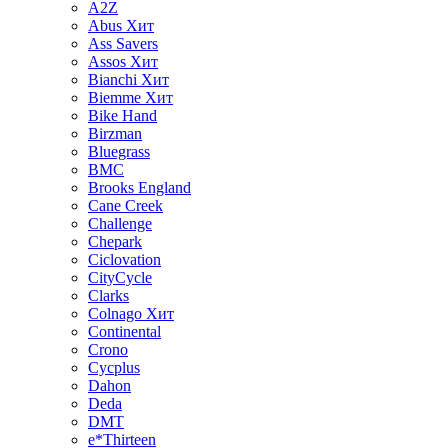
A2Z
Abus
Хит
Ass Savers
Assos
Хит
Bianchi
Хит
Biemme
Хит
Bike Hand
Birzman
Bluegrass
BMC
Brooks England
Cane Creek
Challenge
Chepark
Ciclovation
CityCycle
Clarks
Colnago
Хит
Continental
Crono
Cycplus
Dahon
Deda
DMT
e*Thirteen