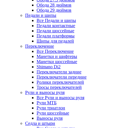
Обода 28 дюймов
Обода 29 дюймов
Педали и шипы
Все Педали и шипы
Педали контактные
Педали шоссейные
Педали платформы
Шипы для педалей
Переключение
Все Переключение
Манетки и шифтеры
Манетки шоссейные
Shimano Di2
Переключатели задние
Переключатели передние
Ролики переключателей
Тросы переключателей
Рули и выносы руля
Все Рули и выносы руля
Рули МТБ
Рули триатлон
Рули шоссейные
Выносы руля
Седла и штыри