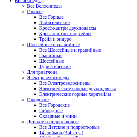
Велосипеды
Все Велосипеды
Горные
Все Горные
Любительские
Кросс-кантри двухподвесы
Кросс-кантри хардтейлы
Трейл и эндуро
Шоссейные и гравийные
Все Шоссейные и гравийные
Гравийные
Шоссейные
Туристические
Для триатлона
Электровелосипеды
Все Электровелосипеды
Электрические горные двухподвесы
Электрические горные хардтейлы
Городские
Все Городские
Гибридные
Складные и мини
Детские и подростковые
Все Детские и подростковые
14 дюймов (3-4 года)