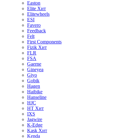
Easton
Elite
Хит
Elitewheels
ESI
Favero
Feedback
Felt
First Components
Fizik
Хит
FLR
FSA
Gaerne
Gineyea
Giyo
Gobik
Hagen
Haibike
Hanseline
HJC
HT
Хит
IXS
Jagwire
K-Edge
Kask
Хит
Kenda