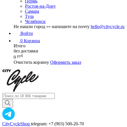
Пермь
Ростов-на-Дону
Самара
Тула
Челябинск
Не нашли город «
» напишите на почту
hello@citycycle.ru
Войти
0
Корзина
Итого
без доставки
руб
0
Очистить корзину
Оформить заказ
CityCycleShop
telegram: +7 (903) 500-20-70