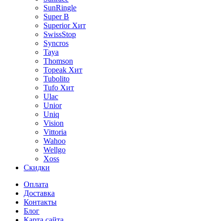
SunRingle
Super B
Superior
Хит
SwissStop
Syncros
Taya
Thomson
Topeak
Хит
Tubolito
Tufo
Хит
Ulac
Unior
Uniq
Vision
Vittoria
Wahoo
Wellgo
Xoss
Скидки
Оплата
Доставка
Контакты
Блог
Карта сайта