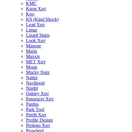
KMC
Knog
Хит
Koo
KS (Kind Shock)
Leatt
Хит
Limar
Lizard Skins
Look
Хит
Magene
Marin
Maxxis
MET
Хит
Moon
Mucky Nutz
Nalini
Navihood
Nimbl
Oakley
Хит
Panaracer
Хит
Pardus
Park Tool
Pirelli
Хит
Profile Design
Prologo
Хит
Prowheel