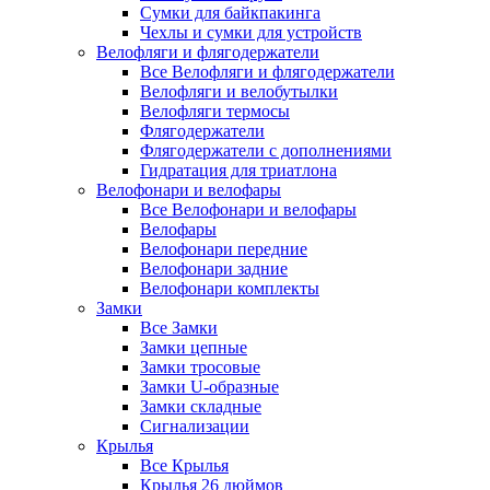
Сумки для байкпакинга
Чехлы и сумки для устройств
Велофляги и флягодержатели
Все Велофляги и флягодержатели
Велофляги и велобутылки
Велофляги термосы
Флягодержатели
Флягодержатели с дополнениями
Гидратация для триатлона
Велофонари и велофары
Все Велофонари и велофары
Велофары
Велофонари передние
Велофонари задние
Велофонари комплекты
Замки
Все Замки
Замки цепные
Замки тросовые
Замки U-образные
Замки складные
Сигнализации
Крылья
Все Крылья
Крылья 26 дюймов