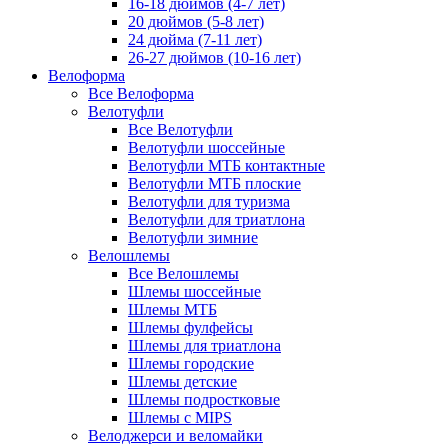
16-18 дюймов (4-7 лет)
20 дюймов (5-8 лет)
24 дюйма (7-11 лет)
26-27 дюймов (10-16 лет)
Велоформа
Все Велоформа
Велотуфли
Все Велотуфли
Велотуфли шоссейные
Велотуфли МТБ контактные
Велотуфли МТБ плоские
Велотуфли для туризма
Велотуфли для триатлона
Велотуфли зимние
Велошлемы
Все Велошлемы
Шлемы шоссейные
Шлемы МТБ
Шлемы фулфейсы
Шлемы для триатлона
Шлемы городские
Шлемы детские
Шлемы подростковые
Шлемы с MIPS
Велоджерси и веломайки