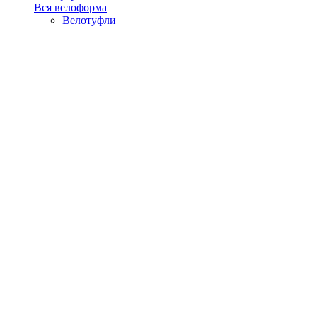
Вся велоформа
Велотуфли