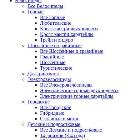
Велосипеды
Все Велосипеды
Горные
Все Горные
Любительские
Кросс-кантри двухподвесы
Кросс-кантри хардтейлы
Трейл и эндуро
Шоссейные и гравийные
Все Шоссейные и гравийные
Гравийные
Шоссейные
Туристические
Для триатлона
Электровелосипеды
Все Электровелосипеды
Электрические горные двухподвесы
Электрические горные хардтейлы
Городские
Все Городские
Гибридные
Складные и мини
Детские и подростковые
Все Детские и подростковые
14 дюймов (3-4 года)