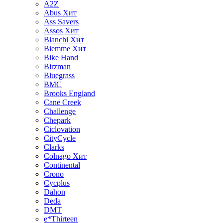
A2Z
Abus
Хит
Ass Savers
Assos
Хит
Bianchi
Хит
Biemme
Хит
Bike Hand
Birzman
Bluegrass
BMC
Brooks England
Cane Creek
Challenge
Chepark
Ciclovation
CityCycle
Clarks
Colnago
Хит
Continental
Crono
Cycplus
Dahon
Deda
DMT
e*Thirteen