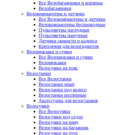
Все Велобагажники и корзины
Велобагажники
Велокомпьютеры и датчики
Все Велокомпьютеры и датчики
Велокомпьютеры беспроводные
Пульсометры нагрудные
Пульсометры наручные
Датчики скорости и каденса
Крепления для велогаджетов
Велорюкзаки и сумки
Все Велорюкзаки и сумки
Велорюкзаки
Велосумки на пояс
Велостанки
Все Велостанки
Велостанки smart
Велостанки под колесо
Велостанки роллерные
Аксессуары для велостанков
Велосумки
Все Велосумки
Велосумки под седло
Велосумки на раму
Велосумки на багажник
Велосумки на руль