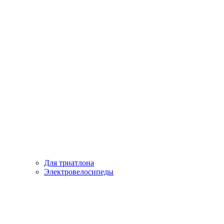
Для триатлона
Электровелосипеды