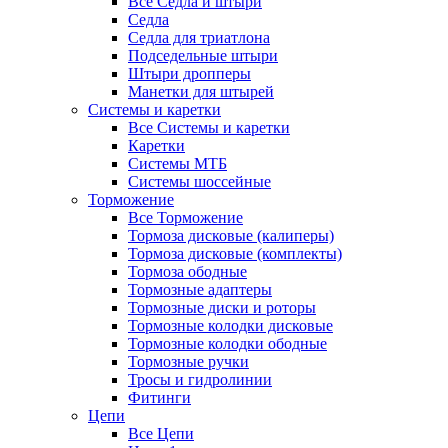
Все Седла и штыри
Седла
Седла для триатлона
Подседельные штыри
Штыри дропперы
Манетки для штырей
Системы и каретки
Все Системы и каретки
Каретки
Системы МТБ
Системы шоссейные
Торможение
Все Торможение
Тормоза дисковые (калиперы)
Тормоза дисковые (комплекты)
Тормоза ободные
Тормозные адаптеры
Тормозные диски и роторы
Тормозные колодки дисковые
Тормозные колодки ободные
Тормозные ручки
Тросы и гидролинии
Фитинги
Цепи
Все Цепи