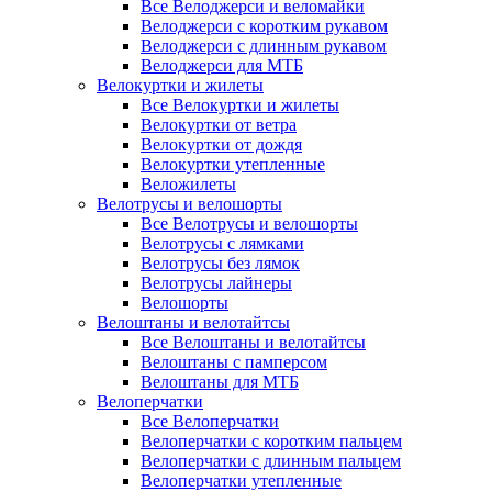
Все Велоджерси и веломайки
Велоджерси с коротким рукавом
Велоджерси с длинным рукавом
Велоджерси для МТБ
Велокуртки и жилеты
Все Велокуртки и жилеты
Велокуртки от ветра
Велокуртки от дождя
Велокуртки утепленные
Веложилеты
Велотрусы и велошорты
Все Велотрусы и велошорты
Велотрусы с лямками
Велотрусы без лямок
Велотрусы лайнеры
Велошорты
Велоштаны и велотайтсы
Все Велоштаны и велотайтсы
Велоштаны с памперсом
Велоштаны для МТБ
Велоперчатки
Все Велоперчатки
Велоперчатки с коротким пальцем
Велоперчатки с длинным пальцем
Велоперчатки утепленные