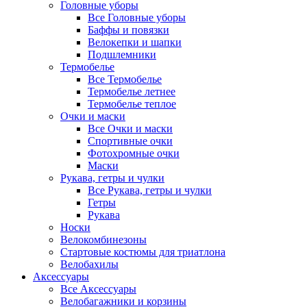
Головные уборы
Все Головные уборы
Баффы и повязки
Велокепки и шапки
Подшлемники
Термобелье
Все Термобелье
Термобелье летнее
Термобелье теплое
Очки и маски
Все Очки и маски
Спортивные очки
Фотохромные очки
Маски
Рукава, гетры и чулки
Все Рукава, гетры и чулки
Гетры
Рукава
Носки
Велокомбинезоны
Стартовые костюмы для триатлона
Велобахилы
Аксессуары
Все Аксессуары
Велобагажники и корзины