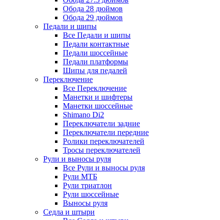
Обода 28 дюймов
Обода 29 дюймов
Педали и шипы
Все Педали и шипы
Педали контактные
Педали шоссейные
Педали платформы
Шипы для педалей
Переключение
Все Переключение
Манетки и шифтеры
Манетки шоссейные
Shimano Di2
Переключатели задние
Переключатели передние
Ролики переключателей
Тросы переключателей
Рули и выносы руля
Все Рули и выносы руля
Рули МТБ
Рули триатлон
Рули шоссейные
Выносы руля
Седла и штыри