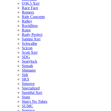
Q36.5
Хит
Race Face
Remerx
Ride Concepts
Ridley
RockBros
Rotor
Rudy Project
Santini
Хит
Schwalbe
Scicon
Scott
Хит
SDG
Seatylock
Sensah
Shimano
Sidi
SKS
Smoove
Specialized
Sportful
Хит
Sram
Stan's No Tubes
SUMC
Sunrace