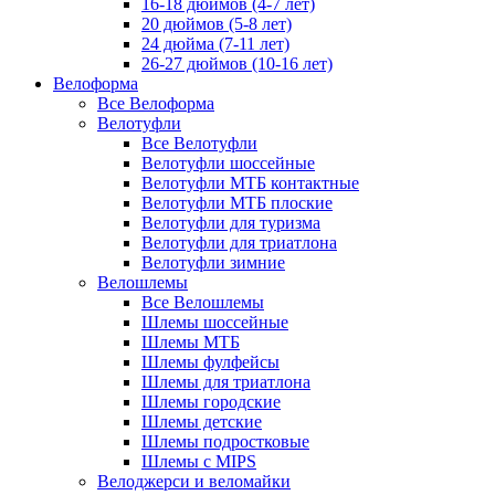
16-18 дюймов (4-7 лет)
20 дюймов (5-8 лет)
24 дюйма (7-11 лет)
26-27 дюймов (10-16 лет)
Велоформа
Все Велоформа
Велотуфли
Все Велотуфли
Велотуфли шоссейные
Велотуфли МТБ контактные
Велотуфли МТБ плоские
Велотуфли для туризма
Велотуфли для триатлона
Велотуфли зимние
Велошлемы
Все Велошлемы
Шлемы шоссейные
Шлемы МТБ
Шлемы фулфейсы
Шлемы для триатлона
Шлемы городские
Шлемы детские
Шлемы подростковые
Шлемы с MIPS
Велоджерси и веломайки