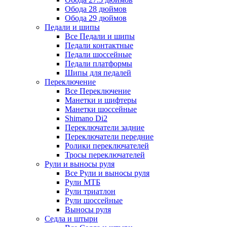
Обода 28 дюймов
Обода 29 дюймов
Педали и шипы
Все Педали и шипы
Педали контактные
Педали шоссейные
Педали платформы
Шипы для педалей
Переключение
Все Переключение
Манетки и шифтеры
Манетки шоссейные
Shimano Di2
Переключатели задние
Переключатели передние
Ролики переключателей
Тросы переключателей
Рули и выносы руля
Все Рули и выносы руля
Рули МТБ
Рули триатлон
Рули шоссейные
Выносы руля
Седла и штыри