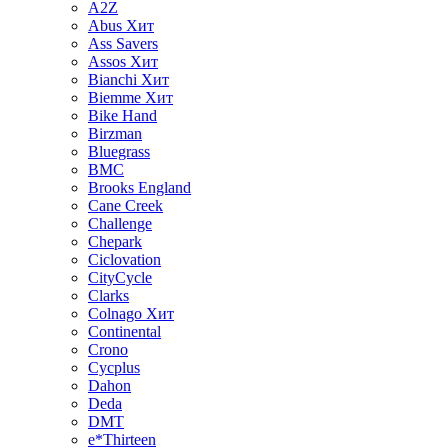
A2Z
Abus
Хит
Ass Savers
Assos
Хит
Bianchi
Хит
Biemme
Хит
Bike Hand
Birzman
Bluegrass
BMC
Brooks England
Cane Creek
Challenge
Chepark
Ciclovation
CityCycle
Clarks
Colnago
Хит
Continental
Crono
Cycplus
Dahon
Deda
DMT
e*Thirteen