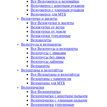
Все Велоджерси и веломайки
Велоджерси с коротким рукавом
Велоджерси с длинным рукавом
Велоджерси для МТБ
Велокуртки и жилеты
Все Велокуртки и жилеты
Велокуртки от ветра
Велокуртки от дождя
Велокуртки утепленные
Веложилеты
Велотрусы и велошорты
Все Велотрусы и велошорты
Велотрусы с лямками
Велотрусы без лямок
Велотрусы лайнеры
Велошорты
Велоштаны и велотайтсы
Все Велоштаны и велотайтсы
Велоштаны с памперсом
Велоштаны для МТБ
Велоперчатки
Все Велоперчатки
Велоперчатки с коротким пальцем
Велоперчатки с длинным пальцем
Велоперчатки утепленные