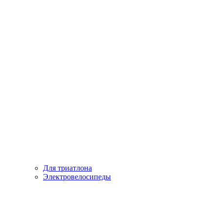
Для триатлона
Электровелосипеды