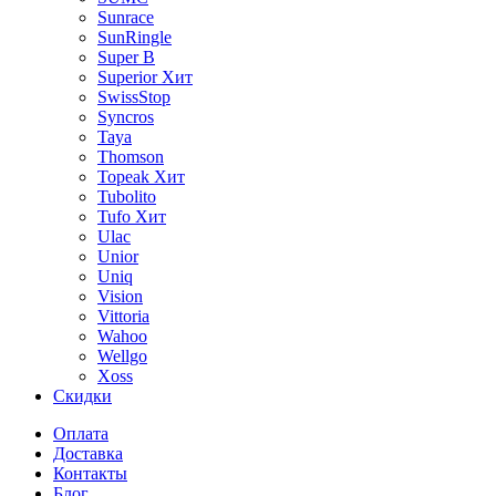
Sunrace
SunRingle
Super B
Superior
Хит
SwissStop
Syncros
Taya
Thomson
Topeak
Хит
Tubolito
Tufo
Хит
Ulac
Unior
Uniq
Vision
Vittoria
Wahoo
Wellgo
Xoss
Скидки
Оплата
Доставка
Контакты
Блог