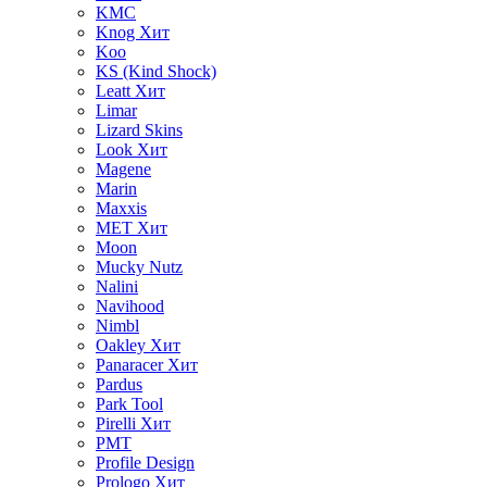
KMC
Knog
Хит
Koo
KS (Kind Shock)
Leatt
Хит
Limar
Lizard Skins
Look
Хит
Magene
Marin
Maxxis
MET
Хит
Moon
Mucky Nutz
Nalini
Navihood
Nimbl
Oakley
Хит
Panaracer
Хит
Pardus
Park Tool
Pirelli
Хит
PMT
Profile Design
Prologo
Хит