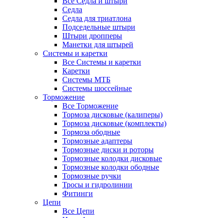
Все Седла и штыри
Седла
Седла для триатлона
Подседельные штыри
Штыри дропперы
Манетки для штырей
Системы и каретки
Все Системы и каретки
Каретки
Системы МТБ
Системы шоссейные
Торможение
Все Торможение
Тормоза дисковые (калиперы)
Тормоза дисковые (комплекты)
Тормоза ободные
Тормозные адаптеры
Тормозные диски и роторы
Тормозные колодки дисковые
Тормозные колодки ободные
Тормозные ручки
Тросы и гидролинии
Фитинги
Цепи
Все Цепи