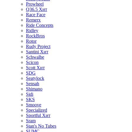
Prowheel
Q36.5
Хит
Race Face
Remerx
Ride Concepts
Ridley
RockBros
Rotor
Rudy Project
Santini
Хит
Schwalbe
Scicon
Scott
Хит
SDG
Seatylock
Sensah
Shimano
Sidi
SKS
Smoove
Specialized
Sportful
Хит
Sram
Stan's No Tubes
SUMC