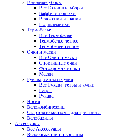
Головные уборы
Все Головные уборы
Баффы и повязки
Велокепки и шапки
Подшлемники
Термобелье
Все Термобелье
Термобелье летнее
Термобелье теплое
Очки и маски
Все Очки и маски
Спортивные очки
Фотохромные очки
Маски
Рукава, гетры и чулки
Все Рукава, гетры и чулки
Гетры
Рукава
Носки
Велокомбинезоны
Стартовые костюмы для триатлона
Велобахилы
Аксессуары
Все Аксессуары
Велобагажники и корзины