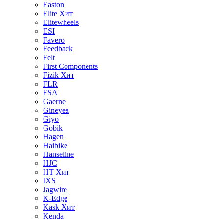
Easton
Elite
Хит
Elitewheels
ESI
Favero
Feedback
Felt
First Components
Fizik
Хит
FLR
FSA
Gaerne
Gineyea
Giyo
Gobik
Hagen
Haibike
Hanseline
HJC
HT
Хит
IXS
Jagwire
K-Edge
Kask
Хит
Kenda