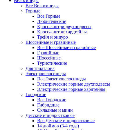
Велосипеды
Все Велосипеды
Горные
Все Горные
Любительские
Кросс-кантри двухподвесы
Кросс-кантри хардтейлы
Трейл и эндуро
Шоссейные и гравийные
Все Шоссейные и гравийные
Гравийные
Шоссейные
Туристические
Для триатлона
Электровелосипеды
Все Электровелосипеды
Электрические горные двухподвесы
Электрические горные хардтейлы
Городские
Все Городские
Гибридные
Складные и мини
Детские и подростковые
Все Детские и подростковые
14 дюймов (3-4 года)