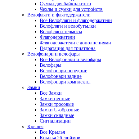
Сумки для байкпакинга
Чехлы и сумки для устройств
Велофляги и флягодержатели
Все Велофляги и флягодержатели
Велофляги и велобутылки
Велофляги термосы
Флягодержатели
Флягодержатели с дополнениями
Гидратация для триатлона
Велофонари и велофары
Все Велофонари и велофары
Велофары
Велофонари передние
Велофонари задние
Велофонари комплекты
Замки
Все Замки
Замки цепные
Замки тросовые
Замки U-образные
Замки складные
Сигнализации
Крылья
Все Крылья
Крылья 26 дюймов