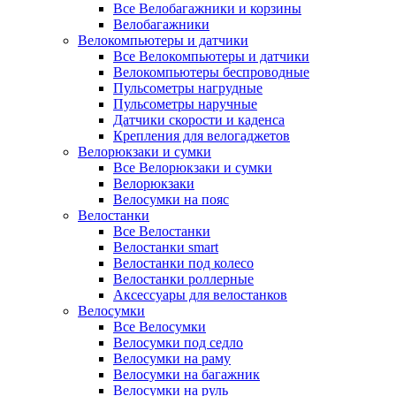
Все Велобагажники и корзины
Велобагажники
Велокомпьютеры и датчики
Все Велокомпьютеры и датчики
Велокомпьютеры беспроводные
Пульсометры нагрудные
Пульсометры наручные
Датчики скорости и каденса
Крепления для велогаджетов
Велорюкзаки и сумки
Все Велорюкзаки и сумки
Велорюкзаки
Велосумки на пояс
Велостанки
Все Велостанки
Велостанки smart
Велостанки под колесо
Велостанки роллерные
Аксессуары для велостанков
Велосумки
Все Велосумки
Велосумки под седло
Велосумки на раму
Велосумки на багажник
Велосумки на руль