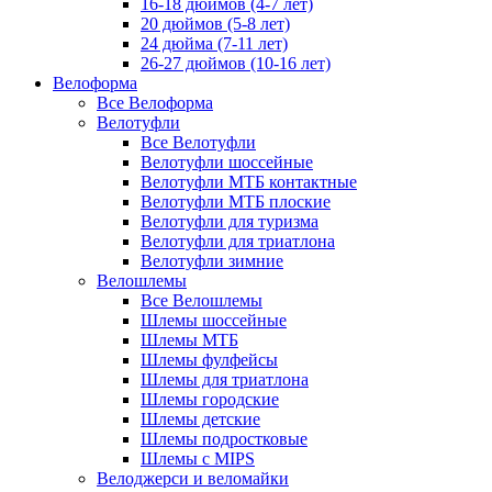
16-18 дюймов (4-7 лет)
20 дюймов (5-8 лет)
24 дюйма (7-11 лет)
26-27 дюймов (10-16 лет)
Велоформа
Все Велоформа
Велотуфли
Все Велотуфли
Велотуфли шоссейные
Велотуфли МТБ контактные
Велотуфли МТБ плоские
Велотуфли для туризма
Велотуфли для триатлона
Велотуфли зимние
Велошлемы
Все Велошлемы
Шлемы шоссейные
Шлемы МТБ
Шлемы фулфейсы
Шлемы для триатлона
Шлемы городские
Шлемы детские
Шлемы подростковые
Шлемы с MIPS
Велоджерси и веломайки