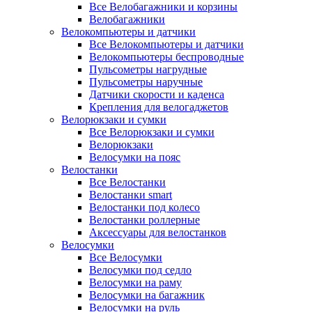
Все Велобагажники и корзины
Велобагажники
Велокомпьютеры и датчики
Все Велокомпьютеры и датчики
Велокомпьютеры беспроводные
Пульсометры нагрудные
Пульсометры наручные
Датчики скорости и каденса
Крепления для велогаджетов
Велорюкзаки и сумки
Все Велорюкзаки и сумки
Велорюкзаки
Велосумки на пояс
Велостанки
Все Велостанки
Велостанки smart
Велостанки под колесо
Велостанки роллерные
Аксессуары для велостанков
Велосумки
Все Велосумки
Велосумки под седло
Велосумки на раму
Велосумки на багажник
Велосумки на руль