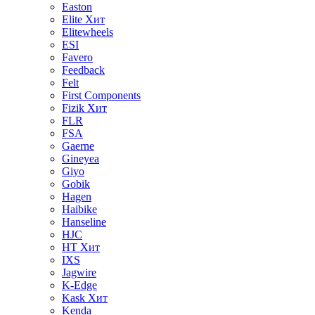
Easton
Elite
Хит
Elitewheels
ESI
Favero
Feedback
Felt
First Components
Fizik
Хит
FLR
FSA
Gaerne
Gineyea
Giyo
Gobik
Hagen
Haibike
Hanseline
HJC
HT
Хит
IXS
Jagwire
K-Edge
Kask
Хит
Kenda