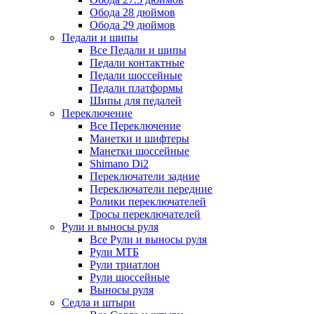
Обода 28 дюймов
Обода 29 дюймов
Педали и шипы
Все Педали и шипы
Педали контактные
Педали шоссейные
Педали платформы
Шипы для педалей
Переключение
Все Переключение
Манетки и шифтеры
Манетки шоссейные
Shimano Di2
Переключатели задние
Переключатели передние
Ролики переключателей
Тросы переключателей
Рули и выносы руля
Все Рули и выносы руля
Рули МТБ
Рули триатлон
Рули шоссейные
Выносы руля
Седла и штыри