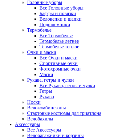
Головные уборы
Все Головные уборы
Баффы и повязки
Велокепки и шапки
Подшлемники
Термобелье
Все Термобелье
Термобелье летнее
Термобелье теплое
Очки и маски
Все Очки и маски
Спортивные очки
Фотохромные очки
Маски
Рукава, гетры и чулки
Все Рукава, гетры и чулки
Гетры
Рукава
Носки
Велокомбинезоны
Стартовые костюмы для триатлона
Велобахилы
Аксессуары
Все Аксессуары
Велобагажники и корзины