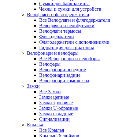
Сумки для байкпакинга
Чехлы и сумки для устройств
Велофляги и флягодержатели
Все Велофляги и флягодержатели
Велофляги и велобутылки
Велофляги термосы
Флягодержатели
Флягодержатели с дополнениями
Гидратация для триатлона
Велофонари и велофары
Все Велофонари и велофары
Велофары
Велофонари передние
Велофонари задние
Велофонари комплекты
Замки
Все Замки
Замки цепные
Замки тросовые
Замки U-образные
Замки складные
Сигнализации
Крылья
Все Крылья
Крылья 26 дюймов