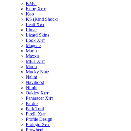
KMC
Knog
Хит
Koo
KS (Kind Shock)
Leatt
Хит
Limar
Lizard Skins
Look
Хит
Magene
Marin
Maxxis
MET
Хит
Moon
Mucky Nutz
Nalini
Navihood
Nimbl
Oakley
Хит
Panaracer
Хит
Pardus
Park Tool
Pirelli
Хит
Profile Design
Prologo
Хит
Prowheel