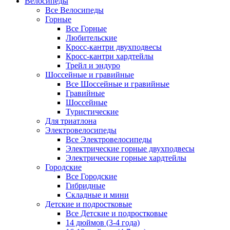
Велосипеды
Все Велосипеды
Горные
Все Горные
Любительские
Кросс-кантри двухподвесы
Кросс-кантри хардтейлы
Трейл и эндуро
Шоссейные и гравийные
Все Шоссейные и гравийные
Гравийные
Шоссейные
Туристические
Для триатлона
Электровелосипеды
Все Электровелосипеды
Электрические горные двухподвесы
Электрические горные хардтейлы
Городские
Все Городские
Гибридные
Складные и мини
Детские и подростковые
Все Детские и подростковые
14 дюймов (3-4 года)