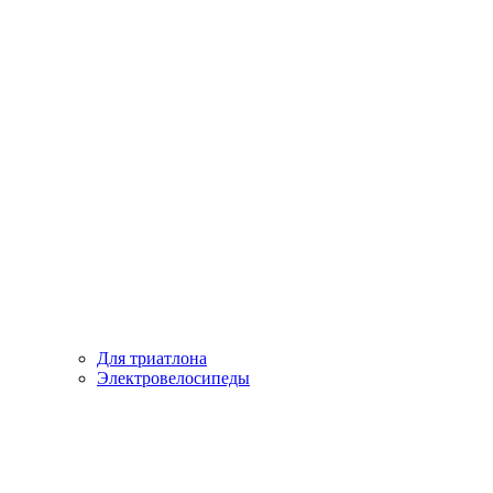
Для триатлона
Электровелосипеды