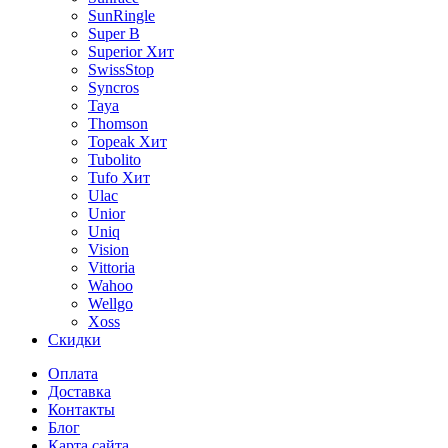
SunRingle
Super B
Superior
Хит
SwissStop
Syncros
Taya
Thomson
Topeak
Хит
Tubolito
Tufo
Хит
Ulac
Unior
Uniq
Vision
Vittoria
Wahoo
Wellgo
Xoss
Скидки
Оплата
Доставка
Контакты
Блог
Карта сайта