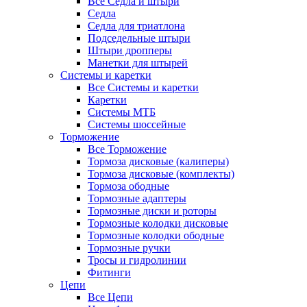
Все Седла и штыри
Седла
Седла для триатлона
Подседельные штыри
Штыри дропперы
Манетки для штырей
Системы и каретки
Все Системы и каретки
Каретки
Системы МТБ
Системы шоссейные
Торможение
Все Торможение
Тормоза дисковые (калиперы)
Тормоза дисковые (комплекты)
Тормоза ободные
Тормозные адаптеры
Тормозные диски и роторы
Тормозные колодки дисковые
Тормозные колодки ободные
Тормозные ручки
Тросы и гидролинии
Фитинги
Цепи
Все Цепи