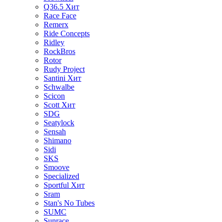
Q36.5
Хит
Race Face
Remerx
Ride Concepts
Ridley
RockBros
Rotor
Rudy Project
Santini
Хит
Schwalbe
Scicon
Scott
Хит
SDG
Seatylock
Sensah
Shimano
Sidi
SKS
Smoove
Specialized
Sportful
Хит
Sram
Stan's No Tubes
SUMC
Sunrace