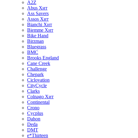
A2Z
Abus
Хит
Ass Savers
Assos
Хит
Bianchi
Хит
Biemme
Хит
Bike Hand
Birzman
Bluegrass
BMC
Brooks England
Cane Creek
Challenge
Chepark
Ciclovation
CityCycle
Clarks
Colnago
Хит
Continental
Crono
Cycplus
Dahon
Deda
DMT
e*Thirteen