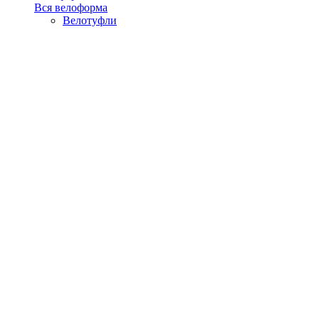
Вся велоформа
Велотуфли