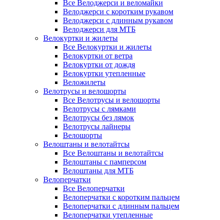
Все Велоджерси и веломайки
Велоджерси с коротким рукавом
Велоджерси с длинным рукавом
Велоджерси для МТБ
Велокуртки и жилеты
Все Велокуртки и жилеты
Велокуртки от ветра
Велокуртки от дождя
Велокуртки утепленные
Веложилеты
Велотрусы и велошорты
Все Велотрусы и велошорты
Велотрусы с лямками
Велотрусы без лямок
Велотрусы лайнеры
Велошорты
Велоштаны и велотайтсы
Все Велоштаны и велотайтсы
Велоштаны с памперсом
Велоштаны для МТБ
Велоперчатки
Все Велоперчатки
Велоперчатки с коротким пальцем
Велоперчатки с длинным пальцем
Велоперчатки утепленные