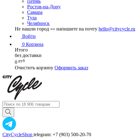
Пермь
Ростов-на-Дону
Самара
Тула
Челябинск
Не нашли город «
» напишите на почту
hello@citycycle.ru
Войти
0
Корзина
Итого
без доставки
руб
0
Очистить корзину
Оформить заказ
CityCycleShop
telegram: +7 (903) 500-20-70