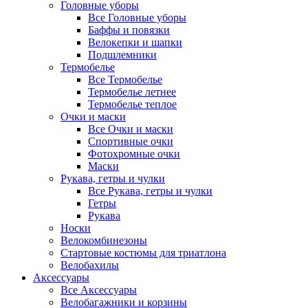
Головные уборы
Все Головные уборы
Баффы и повязки
Велокепки и шапки
Подшлемники
Термобелье
Все Термобелье
Термобелье летнее
Термобелье теплое
Очки и маски
Все Очки и маски
Спортивные очки
Фотохромные очки
Маски
Рукава, гетры и чулки
Все Рукава, гетры и чулки
Гетры
Рукава
Носки
Велокомбинезоны
Стартовые костюмы для триатлона
Велобахилы
Аксессуары
Все Аксессуары
Велобагажники и корзины