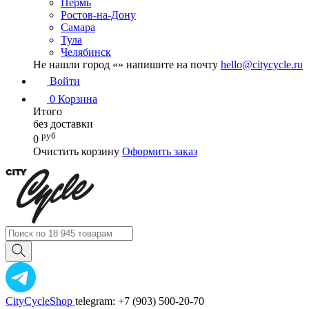
Пермь
Ростов-на-Дону
Самара
Тула
Челябинск
Не нашли город «
» напишите на почту
hello@citycycle.ru
Войти
0
Корзина
Итого
без доставки
руб
0
Очистить корзину
Оформить заказ
CityCycleShop
telegram: +7 (903) 500-20-70