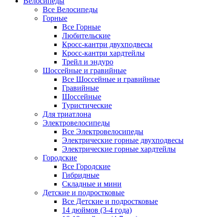
Велосипеды
Все Велосипеды
Горные
Все Горные
Любительские
Кросс-кантри двухподвесы
Кросс-кантри хардтейлы
Трейл и эндуро
Шоссейные и гравийные
Все Шоссейные и гравийные
Гравийные
Шоссейные
Туристические
Для триатлона
Электровелосипеды
Все Электровелосипеды
Электрические горные двухподвесы
Электрические горные хардтейлы
Городские
Все Городские
Гибридные
Складные и мини
Детские и подростковые
Все Детские и подростковые
14 дюймов (3-4 года)