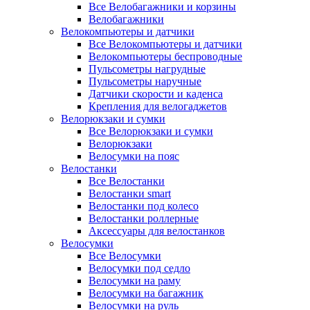
Все Велобагажники и корзины
Велобагажники
Велокомпьютеры и датчики
Все Велокомпьютеры и датчики
Велокомпьютеры беспроводные
Пульсометры нагрудные
Пульсометры наручные
Датчики скорости и каденса
Крепления для велогаджетов
Велорюкзаки и сумки
Все Велорюкзаки и сумки
Велорюкзаки
Велосумки на пояс
Велостанки
Все Велостанки
Велостанки smart
Велостанки под колесо
Велостанки роллерные
Аксессуары для велостанков
Велосумки
Все Велосумки
Велосумки под седло
Велосумки на раму
Велосумки на багажник
Велосумки на руль