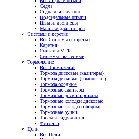
Все Седла и штыри
Седла
Седла для триатлона
Подседельные штыри
Штыри дропперы
Манетки для штырей
Системы и каретки
Все Системы и каретки
Каретки
Системы МТБ
Системы шоссейные
Торможение
Все Торможение
Тормоза дисковые (калиперы)
Тормоза дисковые (комплекты)
Тормоза ободные
Тормозные адаптеры
Тормозные диски и роторы
Тормозные колодки дисковые
Тормозные колодки ободные
Тормозные ручки
Тросы и гидролинии
Фитинги
Цепи
Все Цепи