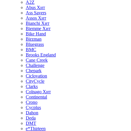
A2Z
Abus
Хит
Ass Savers
Assos
Хит
Bianchi
Хит
Biemme
Хит
Bike Hand
Birzman
Bluegrass
BMC
Brooks England
Cane Creek
Challenge
Chepark
Ciclovation
CityCycle
Clarks
Colnago
Хит
Continental
Crono
Cycplus
Dahon
Deda
DMT
e*Thirteen