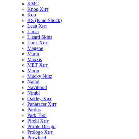
KMC
Knog
Хит
Koo
KS (Kind Shock)
Leatt
Хит
Limar
Lizard Skins
Look
Хит
Magene
Marin
Maxxis
MET
Хит
Moon
Mucky Nutz
Nalini
Navihood
Nimbl
Oakley
Хит
Panaracer
Хит
Pardus
Park Tool
Pirelli
Хит
Profile Design
Prologo
Хит
Prowheel