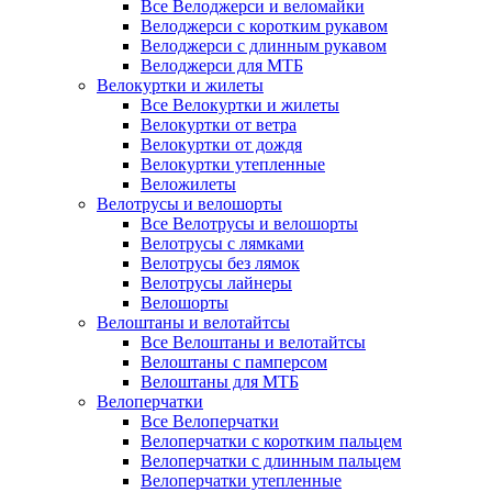
Все Велоджерси и веломайки
Велоджерси с коротким рукавом
Велоджерси с длинным рукавом
Велоджерси для МТБ
Велокуртки и жилеты
Все Велокуртки и жилеты
Велокуртки от ветра
Велокуртки от дождя
Велокуртки утепленные
Веложилеты
Велотрусы и велошорты
Все Велотрусы и велошорты
Велотрусы с лямками
Велотрусы без лямок
Велотрусы лайнеры
Велошорты
Велоштаны и велотайтсы
Все Велоштаны и велотайтсы
Велоштаны с памперсом
Велоштаны для МТБ
Велоперчатки
Все Велоперчатки
Велоперчатки с коротким пальцем
Велоперчатки с длинным пальцем
Велоперчатки утепленные