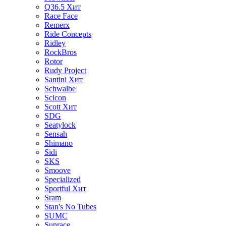
Q36.5
Хит
Race Face
Remerx
Ride Concepts
Ridley
RockBros
Rotor
Rudy Project
Santini
Хит
Schwalbe
Scicon
Scott
Хит
SDG
Seatylock
Sensah
Shimano
Sidi
SKS
Smoove
Specialized
Sportful
Хит
Sram
Stan's No Tubes
SUMC
Sunrace