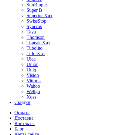
SunRingle
Super B
Superior
Хит
SwissStop
Syncros
Taya
Thomson
Topeak
Хит
Tubolito
Tufo
Хит
Ulac
Unior
Uniq
Vision
Vittoria
Wahoo
Wellgo
Xoss
Скидки
Оплата
Доставка
Контакты
Блог
Карта сайта