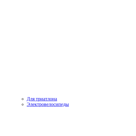
Для триатлона
Электровелосипеды