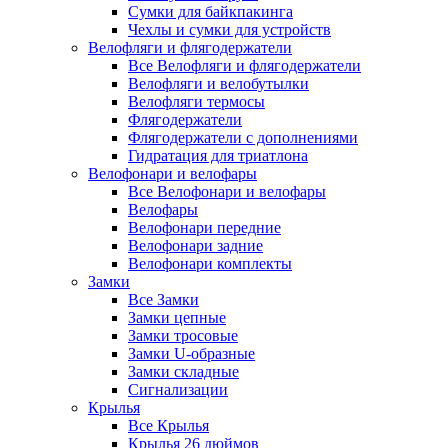
Сумки для байкпакинга
Чехлы и сумки для устройств
Велофляги и флягодержатели
Все Велофляги и флягодержатели
Велофляги и велобутылки
Велофляги термосы
Флягодержатели
Флягодержатели с дополнениями
Гидратация для триатлона
Велофонари и велофары
Все Велофонари и велофары
Велофары
Велофонари передние
Велофонари задние
Велофонари комплекты
Замки
Все Замки
Замки цепные
Замки тросовые
Замки U-образные
Замки складные
Сигнализации
Крылья
Все Крылья
Крылья 26 дюймов