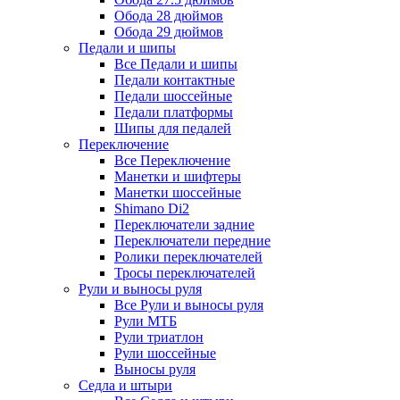
Обода 28 дюймов
Обода 29 дюймов
Педали и шипы
Все Педали и шипы
Педали контактные
Педали шоссейные
Педали платформы
Шипы для педалей
Переключение
Все Переключение
Манетки и шифтеры
Манетки шоссейные
Shimano Di2
Переключатели задние
Переключатели передние
Ролики переключателей
Тросы переключателей
Рули и выносы руля
Все Рули и выносы руля
Рули МТБ
Рули триатлон
Рули шоссейные
Выносы руля
Седла и штыри