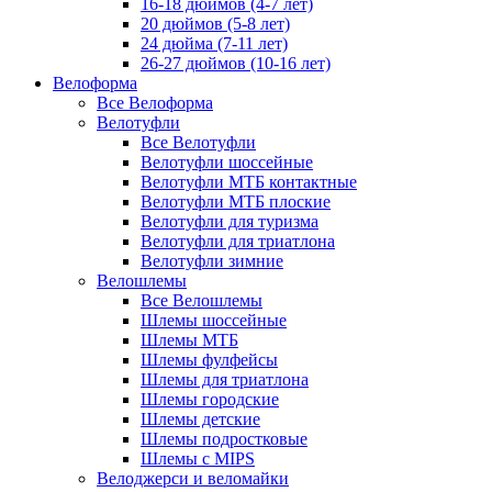
16-18 дюймов (4-7 лет)
20 дюймов (5-8 лет)
24 дюйма (7-11 лет)
26-27 дюймов (10-16 лет)
Велоформа
Все Велоформа
Велотуфли
Все Велотуфли
Велотуфли шоссейные
Велотуфли МТБ контактные
Велотуфли МТБ плоские
Велотуфли для туризма
Велотуфли для триатлона
Велотуфли зимние
Велошлемы
Все Велошлемы
Шлемы шоссейные
Шлемы МТБ
Шлемы фулфейсы
Шлемы для триатлона
Шлемы городские
Шлемы детские
Шлемы подростковые
Шлемы с MIPS
Велоджерси и веломайки