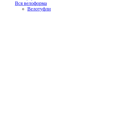
Вся велоформа
Велотуфли