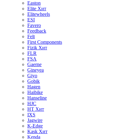
Easton
Elite
Хит
Elitewheels
ESI
Favero
Feedback
Felt
First Components
Fizik
Хит
FLR
FSA
Gaerne
Gineyea
Giyo
Gobik
Hagen
Haibike
Hanseline
HJC
HT
Хит
IXS
Jagwire
K-Edge
Kask
Хит
Kenda