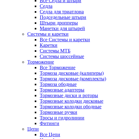
Все Седла и штыри
Седла
Седла для триатлона
Подседельные штыри
Штыри дропперы
Манетки для штырей
Системы и каретки
Все Системы и каретки
Каретки
Системы МТБ
Системы шоссейные
Торможение
Все Торможение
Тормоза дисковые (калиперы)
Тормоза дисковые (комплекты)
Тормоза ободные
Тормозные адаптеры
Тормозные диски и роторы
Тормозные колодки дисковые
Тормозные колодки ободные
Тормозные ручки
Тросы и гидролинии
Фитинги
Цепи
Все Цепи