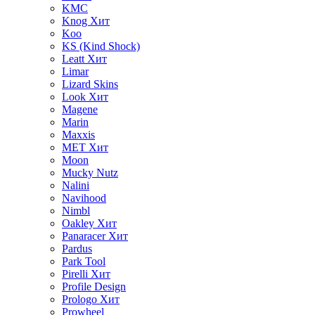
KMC
Knog
Хит
Koo
KS (Kind Shock)
Leatt
Хит
Limar
Lizard Skins
Look
Хит
Magene
Marin
Maxxis
MET
Хит
Moon
Mucky Nutz
Nalini
Navihood
Nimbl
Oakley
Хит
Panaracer
Хит
Pardus
Park Tool
Pirelli
Хит
Profile Design
Prologo
Хит
Prowheel