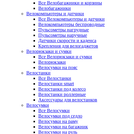
Все Велобагажники и корзины
Велобагажники
Велокомпьютеры и датчики
Все Велокомпьютеры и датчики
Велокомпьютеры беспроводные
Пульсометры нагрудные
Пульсометры наручные
Датчики скорости и каденса
Крепления для велогаджетов
Велорюкзаки и сумки
Все Велорюкзаки и сумки
Велорюкзаки
Велосумки на пояс
Велостанки
Все Велостанки
Велостанки smart
Велостанки под колесо
Велостанки роллерные
Аксессуары для велостанков
Велосумки
Все Велосумки
Велосумки под седло
Велосумки на раму
Велосумки на багажник
Велосумки на руль