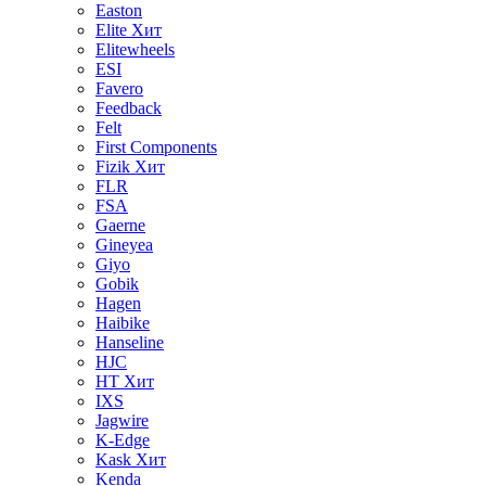
Easton
Elite
Хит
Elitewheels
ESI
Favero
Feedback
Felt
First Components
Fizik
Хит
FLR
FSA
Gaerne
Gineyea
Giyo
Gobik
Hagen
Haibike
Hanseline
HJC
HT
Хит
IXS
Jagwire
K-Edge
Kask
Хит
Kenda