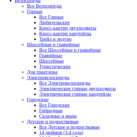
Велосипеды
Все Велосипеды
Горные
Все Горные
Любительские
Кросс-кантри двухподвесы
Кросс-кантри хардтейлы
Трейл и эндуро
Шоссейные и гравийные
Все Шоссейные и гравийные
Гравийные
Шоссейные
Туристические
Для триатлона
Электровелосипеды
Все Электровелосипеды
Электрические горные двухподвесы
Электрические горные хардтейлы
Городские
Все Городские
Гибридные
Складные и мини
Детские и подростковые
Все Детские и подростковые
14 дюймов (3-4 года)