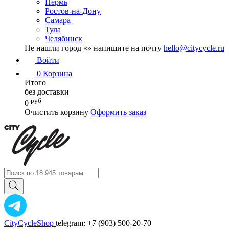
Пермь
Ростов-на-Дону
Самара
Тула
Челябинск
Не нашли город «
» напишите на почту
hello@citycycle.ru
Войти
0
Корзина
Итого
без доставки
руб
0
Очистить корзину
Оформить заказ
CityCycleShop
telegram: +7 (903) 500-20-70