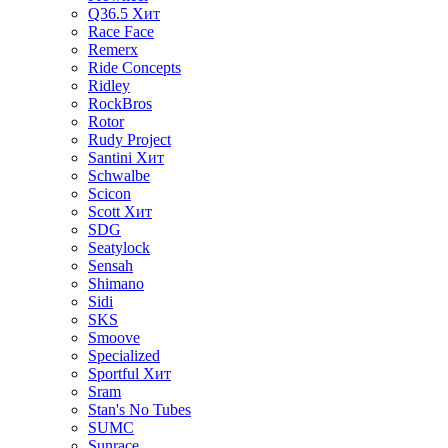
Q36.5
Хит
Race Face
Remerx
Ride Concepts
Ridley
RockBros
Rotor
Rudy Project
Santini
Хит
Schwalbe
Scicon
Scott
Хит
SDG
Seatylock
Sensah
Shimano
Sidi
SKS
Smoove
Specialized
Sportful
Хит
Sram
Stan's No Tubes
SUMC
Sunrace