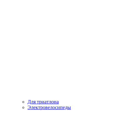
Для триатлона
Электровелосипеды