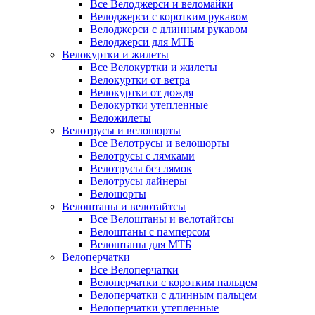
Все Велоджерси и веломайки
Велоджерси с коротким рукавом
Велоджерси с длинным рукавом
Велоджерси для МТБ
Велокуртки и жилеты
Все Велокуртки и жилеты
Велокуртки от ветра
Велокуртки от дождя
Велокуртки утепленные
Веложилеты
Велотрусы и велошорты
Все Велотрусы и велошорты
Велотрусы с лямками
Велотрусы без лямок
Велотрусы лайнеры
Велошорты
Велоштаны и велотайтсы
Все Велоштаны и велотайтсы
Велоштаны с памперсом
Велоштаны для МТБ
Велоперчатки
Все Велоперчатки
Велоперчатки с коротким пальцем
Велоперчатки с длинным пальцем
Велоперчатки утепленные