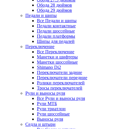
Обода 28 дюймов
Обода 29 дюймов
Педали и шипы
Все Педали и шипы
Педали контактные
Педали шоссейные
Педали платформы
Шипы для педалей
Переключение
Все Переключение
Манетки и шифтеры
Манетки шоссейные
Shimano Di2
Переключатели задние
Переключатели передние
Ролики переключателей
Тросы переключателей
Рули и выносы руля
Все Рули и выносы руля
Рули МТБ
Рули триатлон
Рули шоссейные
Выносы руля
Седла и штыри