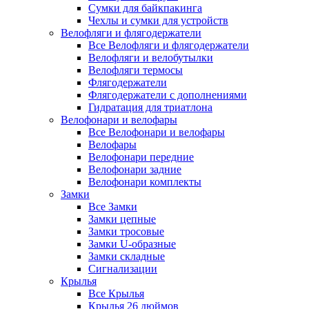
Сумки для байкпакинга
Чехлы и сумки для устройств
Велофляги и флягодержатели
Все Велофляги и флягодержатели
Велофляги и велобутылки
Велофляги термосы
Флягодержатели
Флягодержатели с дополнениями
Гидратация для триатлона
Велофонари и велофары
Все Велофонари и велофары
Велофары
Велофонари передние
Велофонари задние
Велофонари комплекты
Замки
Все Замки
Замки цепные
Замки тросовые
Замки U-образные
Замки складные
Сигнализации
Крылья
Все Крылья
Крылья 26 дюймов