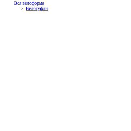
Вся велоформа
Велотуфли