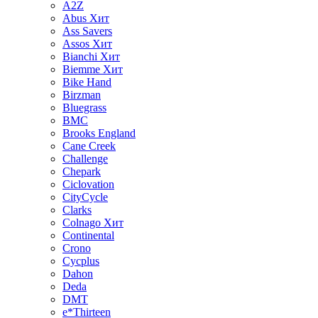
A2Z
Abus
Хит
Ass Savers
Assos
Хит
Bianchi
Хит
Biemme
Хит
Bike Hand
Birzman
Bluegrass
BMC
Brooks England
Cane Creek
Challenge
Chepark
Ciclovation
CityCycle
Clarks
Colnago
Хит
Continental
Crono
Cycplus
Dahon
Deda
DMT
e*Thirteen