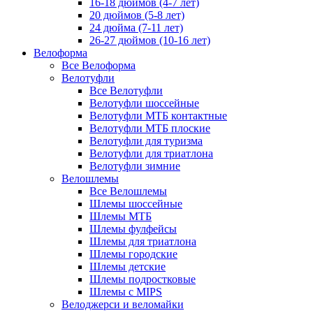
16-18 дюймов (4-7 лет)
20 дюймов (5-8 лет)
24 дюйма (7-11 лет)
26-27 дюймов (10-16 лет)
Велоформа
Все Велоформа
Велотуфли
Все Велотуфли
Велотуфли шоссейные
Велотуфли МТБ контактные
Велотуфли МТБ плоские
Велотуфли для туризма
Велотуфли для триатлона
Велотуфли зимние
Велошлемы
Все Велошлемы
Шлемы шоссейные
Шлемы МТБ
Шлемы фулфейсы
Шлемы для триатлона
Шлемы городские
Шлемы детские
Шлемы подростковые
Шлемы с MIPS
Велоджерси и веломайки