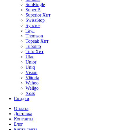
SunRingle
Super B
Superior
Хит
SwissStop
Syncros
Taya
Thomson
Topeak
Хит
Tubolito
Tufo
Хит
Ulac
Unior
Uniq
Vision
Vittoria
Wahoo
Wellgo
Xoss
Скидки
Оплата
Доставка
Контакты
Блог
Карта сайта