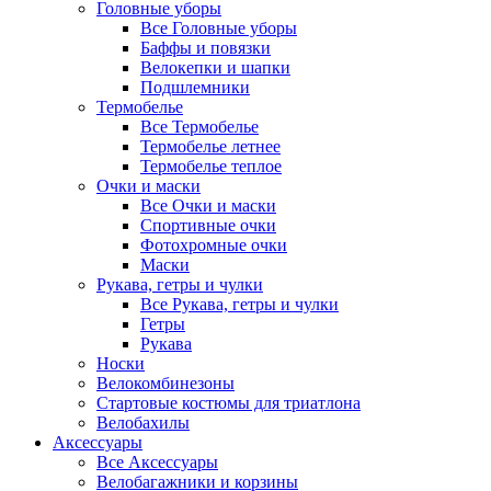
Головные уборы
Все Головные уборы
Баффы и повязки
Велокепки и шапки
Подшлемники
Термобелье
Все Термобелье
Термобелье летнее
Термобелье теплое
Очки и маски
Все Очки и маски
Спортивные очки
Фотохромные очки
Маски
Рукава, гетры и чулки
Все Рукава, гетры и чулки
Гетры
Рукава
Носки
Велокомбинезоны
Стартовые костюмы для триатлона
Велобахилы
Аксессуары
Все Аксессуары
Велобагажники и корзины