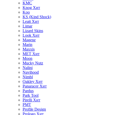
KMC
Knog
Хит
Koo
KS (Kind Shock)
Leatt
Хит
Limar
Lizard Skins
Look
Хит
Magene
Marin
Maxxis
MET
Хит
Moon
Mucky Nutz
Nalini
Navihood
Nimbl
Oakley
Хит
Panaracer
Хит
Pardus
Park Tool
Pirelli
Хит
PMT
Profile Design
Prologo
Хит