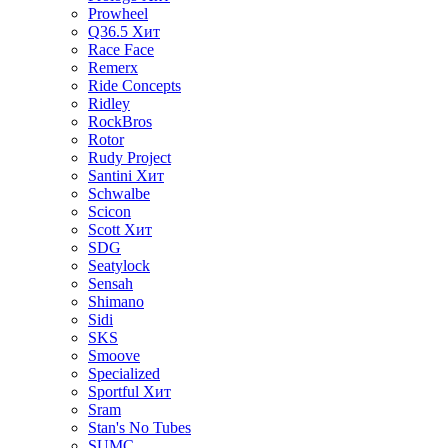
Prowheel
Q36.5
Хит
Race Face
Remerx
Ride Concepts
Ridley
RockBros
Rotor
Rudy Project
Santini
Хит
Schwalbe
Scicon
Scott
Хит
SDG
Seatylock
Sensah
Shimano
Sidi
SKS
Smoove
Specialized
Sportful
Хит
Sram
Stan's No Tubes
SUMC