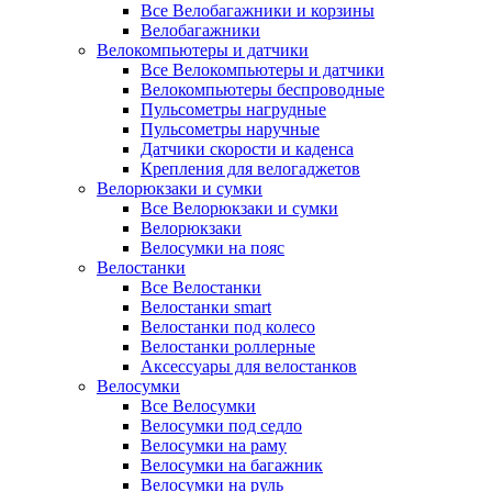
Все Велобагажники и корзины
Велобагажники
Велокомпьютеры и датчики
Все Велокомпьютеры и датчики
Велокомпьютеры беспроводные
Пульсометры нагрудные
Пульсометры наручные
Датчики скорости и каденса
Крепления для велогаджетов
Велорюкзаки и сумки
Все Велорюкзаки и сумки
Велорюкзаки
Велосумки на пояс
Велостанки
Все Велостанки
Велостанки smart
Велостанки под колесо
Велостанки роллерные
Аксессуары для велостанков
Велосумки
Все Велосумки
Велосумки под седло
Велосумки на раму
Велосумки на багажник
Велосумки на руль