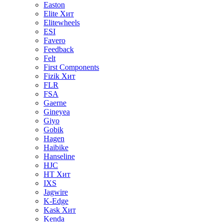
Easton
Elite
Хит
Elitewheels
ESI
Favero
Feedback
Felt
First Components
Fizik
Хит
FLR
FSA
Gaerne
Gineyea
Giyo
Gobik
Hagen
Haibike
Hanseline
HJC
HT
Хит
IXS
Jagwire
K-Edge
Kask
Хит
Kenda