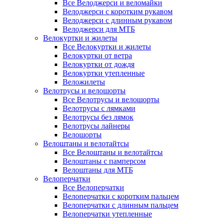
Все Велоджерси и веломайки
Велоджерси с коротким рукавом
Велоджерси с длинным рукавом
Велоджерси для МТБ
Велокуртки и жилеты
Все Велокуртки и жилеты
Велокуртки от ветра
Велокуртки от дождя
Велокуртки утепленные
Веложилеты
Велотрусы и велошорты
Все Велотрусы и велошорты
Велотрусы с лямками
Велотрусы без лямок
Велотрусы лайнеры
Велошорты
Велоштаны и велотайтсы
Все Велоштаны и велотайтсы
Велоштаны с памперсом
Велоштаны для МТБ
Велоперчатки
Все Велоперчатки
Велоперчатки с коротким пальцем
Велоперчатки с длинным пальцем
Велоперчатки утепленные