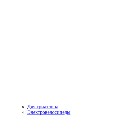
Для триатлона
Электровелосипеды