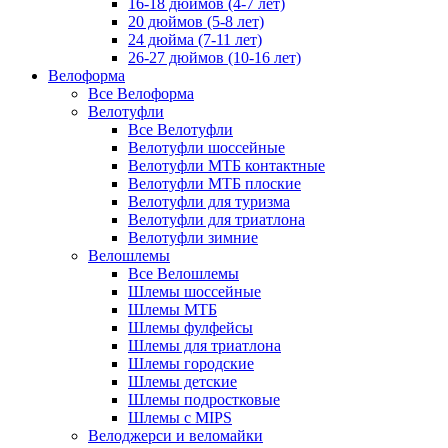
16-18 дюймов (4-7 лет)
20 дюймов (5-8 лет)
24 дюйма (7-11 лет)
26-27 дюймов (10-16 лет)
Велоформа
Все Велоформа
Велотуфли
Все Велотуфли
Велотуфли шоссейные
Велотуфли МТБ контактные
Велотуфли МТБ плоские
Велотуфли для туризма
Велотуфли для триатлона
Велотуфли зимние
Велошлемы
Все Велошлемы
Шлемы шоссейные
Шлемы МТБ
Шлемы фулфейсы
Шлемы для триатлона
Шлемы городские
Шлемы детские
Шлемы подростковые
Шлемы с MIPS
Велоджерси и веломайки