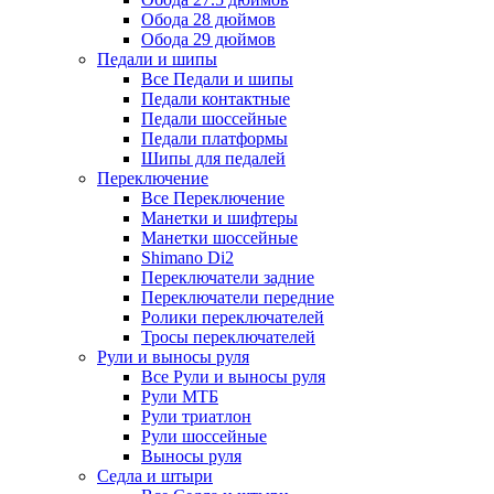
Обода 28 дюймов
Обода 29 дюймов
Педали и шипы
Все Педали и шипы
Педали контактные
Педали шоссейные
Педали платформы
Шипы для педалей
Переключение
Все Переключение
Манетки и шифтеры
Манетки шоссейные
Shimano Di2
Переключатели задние
Переключатели передние
Ролики переключателей
Тросы переключателей
Рули и выносы руля
Все Рули и выносы руля
Рули МТБ
Рули триатлон
Рули шоссейные
Выносы руля
Седла и штыри