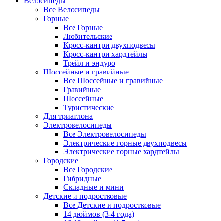
Велосипеды
Все Велосипеды
Горные
Все Горные
Любительские
Кросс-кантри двухподвесы
Кросс-кантри хардтейлы
Трейл и эндуро
Шоссейные и гравийные
Все Шоссейные и гравийные
Гравийные
Шоссейные
Туристические
Для триатлона
Электровелосипеды
Все Электровелосипеды
Электрические горные двухподвесы
Электрические горные хардтейлы
Городские
Все Городские
Гибридные
Складные и мини
Детские и подростковые
Все Детские и подростковые
14 дюймов (3-4 года)