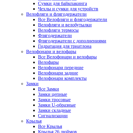
Сумки для байкпакинга
Чехлы и сумки для устройств
Велофляги и флягодержатели
Все Велофляги и флягодержатели
Велофляги и велобутылки
Велофляги термосы
Флягодержатели
Флягодержатели с дополнениями
Гидратация для триатлона
Велофонари и велофары
Все Велофонари и велофары
Велофары
Велофонари передние
Велофонари задние
Велофонари комплекты
Замки
Все Замки
Замки цепные
Замки тросовые
Замки U-образные
Замки складные
Сигнализации
Крылья
Все Крылья
Крылья 26 дюймов