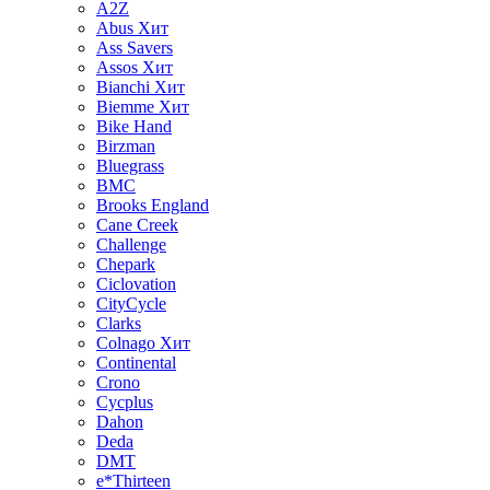
A2Z
Abus
Хит
Ass Savers
Assos
Хит
Bianchi
Хит
Biemme
Хит
Bike Hand
Birzman
Bluegrass
BMC
Brooks England
Cane Creek
Challenge
Chepark
Ciclovation
CityCycle
Clarks
Colnago
Хит
Continental
Crono
Cycplus
Dahon
Deda
DMT
e*Thirteen