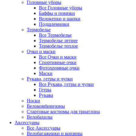
Головные уборы
Все Головные уборы
Баффы и повязки
Велокепки и шапки
Подшлемники
Термобелье
Все Термобелье
Термобелье летнее
Термобелье теплое
Очки и маски
Все Очки и маски
Спортивные очки
Фотохромные очки
Маски
Рукава, гетры и чулки
Все Рукава, гетры и чулки
Гетры
Рукава
Носки
Велокомбинезоны
Стартовые костюмы для триатлона
Велобахилы
Аксессуары
Все Аксессуары
Велобагажники и корзины