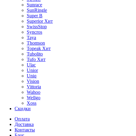
Sunrace
SunRingle
Super B
Superior
Хит
SwissStop
Syncros
Taya
Thomson
Topeak
Хит
Tubolito
Tufo
Хит
Ulac
Unior
Uniq
Vision
Vittoria
Wahoo
Wellgo
Xoss
Скидки
Оплата
Доставка
Контакты
Блог