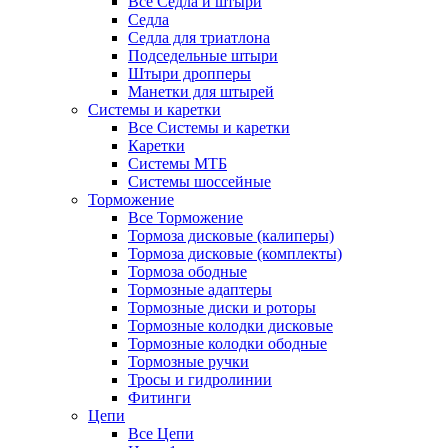
Все Седла и штыри
Седла
Седла для триатлона
Подседельные штыри
Штыри дропперы
Манетки для штырей
Системы и каретки
Все Системы и каретки
Каретки
Системы МТБ
Системы шоссейные
Торможение
Все Торможение
Тормоза дисковые (калиперы)
Тормоза дисковые (комплекты)
Тормоза ободные
Тормозные адаптеры
Тормозные диски и роторы
Тормозные колодки дисковые
Тормозные колодки ободные
Тормозные ручки
Тросы и гидролинии
Фитинги
Цепи
Все Цепи