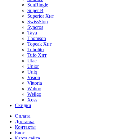
SunRingle
Super B
Superior
Хит
SwissStop
Syncros
Taya
Thomson
Topeak
Хит
Tubolito
Tufo
Хит
Ulac
Unior
Uniq
Vision
Vittoria
Wahoo
Wellgo
Xoss
Скидки
Оплата
Доставка
Контакты
Блог
Карта сайта