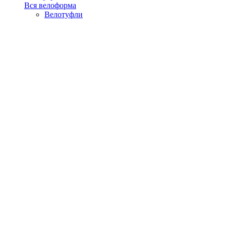
Вся велоформа
Велотуфли