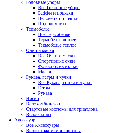
Головные уборы
Все Головные уборы
Баффы и повязки
Велокепки и шапки
Подшлемники
Термобелье
Все Термобелье
Термобелье летнее
Термобелье теплое
Очки и маски
Все Очки и маски
Спортивные очки
Фотохромные очки
Маски
Рукава, гетры и чулки
Все Рукава, гетры и чулки
Гетры
Рукава
Носки
Велокомбинезоны
Стартовые костюмы для триатлона
Велобахилы
Аксессуары
Все Аксессуары
Велобагажники и корзины