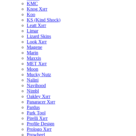
KMC
Knog
Хит
Koo
KS (Kind Shock)
Leatt
Хит
Limar
Lizard Skins
Look
Хит
Magene
Marin
Maxxis
MET
Хит
Moon
Mucky Nutz
Nalini
Navihood
Nimbl
Oakley
Хит
Panaracer
Хит
Pardus
Park Tool
Pirelli
Хит
Profile Design
Prologo
Хит
Prowheel