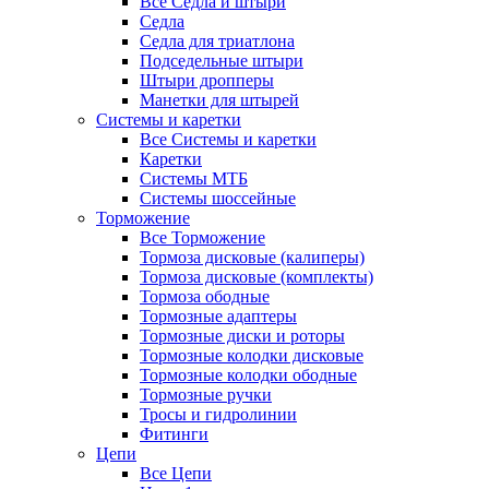
Все Седла и штыри
Седла
Седла для триатлона
Подседельные штыри
Штыри дропперы
Манетки для штырей
Системы и каретки
Все Системы и каретки
Каретки
Системы МТБ
Системы шоссейные
Торможение
Все Торможение
Тормоза дисковые (калиперы)
Тормоза дисковые (комплекты)
Тормоза ободные
Тормозные адаптеры
Тормозные диски и роторы
Тормозные колодки дисковые
Тормозные колодки ободные
Тормозные ручки
Тросы и гидролинии
Фитинги
Цепи
Все Цепи