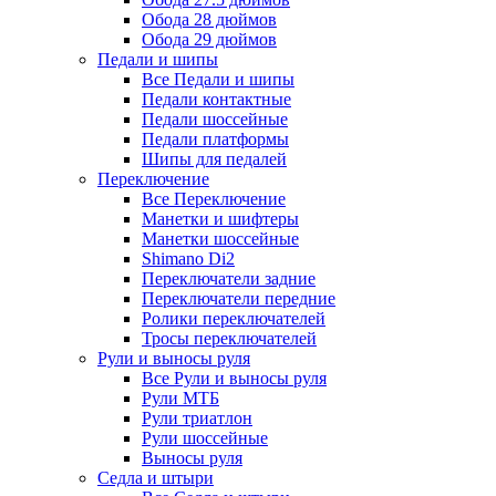
Обода 28 дюймов
Обода 29 дюймов
Педали и шипы
Все Педали и шипы
Педали контактные
Педали шоссейные
Педали платформы
Шипы для педалей
Переключение
Все Переключение
Манетки и шифтеры
Манетки шоссейные
Shimano Di2
Переключатели задние
Переключатели передние
Ролики переключателей
Тросы переключателей
Рули и выносы руля
Все Рули и выносы руля
Рули МТБ
Рули триатлон
Рули шоссейные
Выносы руля
Седла и штыри