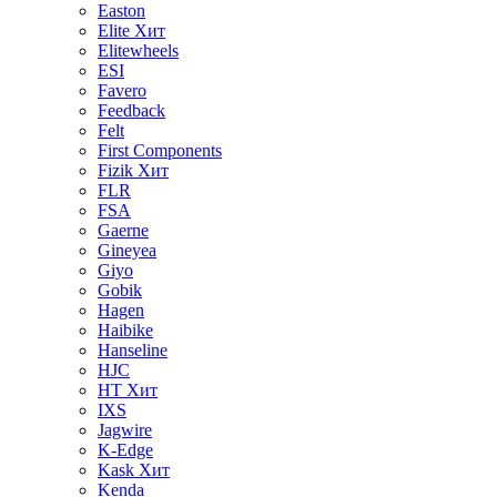
Easton
Elite
Хит
Elitewheels
ESI
Favero
Feedback
Felt
First Components
Fizik
Хит
FLR
FSA
Gaerne
Gineyea
Giyo
Gobik
Hagen
Haibike
Hanseline
HJC
HT
Хит
IXS
Jagwire
K-Edge
Kask
Хит
Kenda