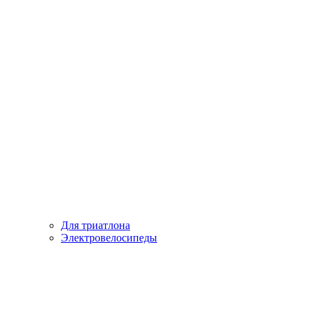
Для триатлона
Электровелосипеды