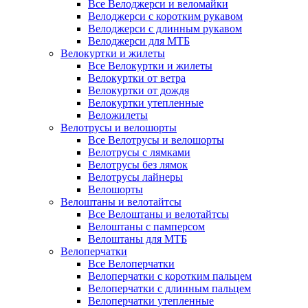
Все Велоджерси и веломайки
Велоджерси с коротким рукавом
Велоджерси с длинным рукавом
Велоджерси для МТБ
Велокуртки и жилеты
Все Велокуртки и жилеты
Велокуртки от ветра
Велокуртки от дождя
Велокуртки утепленные
Веложилеты
Велотрусы и велошорты
Все Велотрусы и велошорты
Велотрусы с лямками
Велотрусы без лямок
Велотрусы лайнеры
Велошорты
Велоштаны и велотайтсы
Все Велоштаны и велотайтсы
Велоштаны с памперсом
Велоштаны для МТБ
Велоперчатки
Все Велоперчатки
Велоперчатки с коротким пальцем
Велоперчатки с длинным пальцем
Велоперчатки утепленные