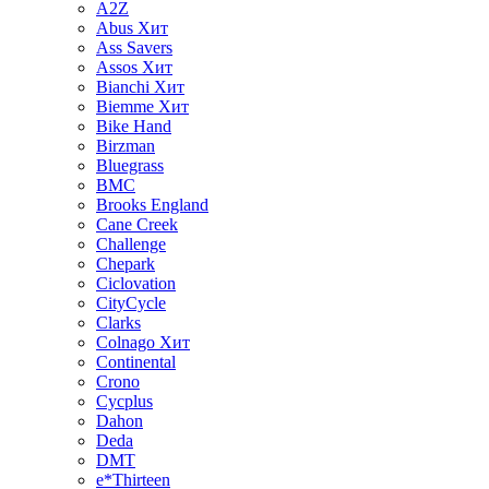
A2Z
Abus
Хит
Ass Savers
Assos
Хит
Bianchi
Хит
Biemme
Хит
Bike Hand
Birzman
Bluegrass
BMC
Brooks England
Cane Creek
Challenge
Chepark
Ciclovation
CityCycle
Clarks
Colnago
Хит
Continental
Crono
Cycplus
Dahon
Deda
DMT
e*Thirteen