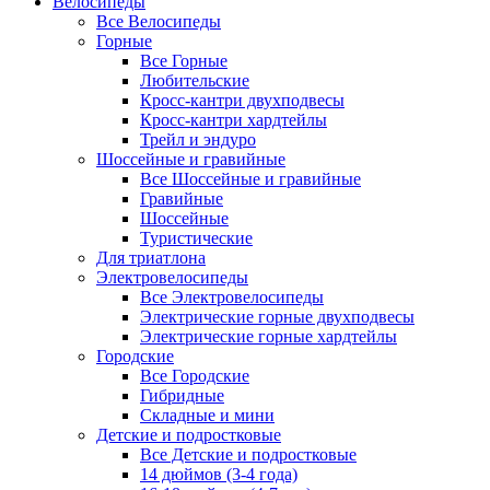
Велосипеды
Все Велосипеды
Горные
Все Горные
Любительские
Кросс-кантри двухподвесы
Кросс-кантри хардтейлы
Трейл и эндуро
Шоссейные и гравийные
Все Шоссейные и гравийные
Гравийные
Шоссейные
Туристические
Для триатлона
Электровелосипеды
Все Электровелосипеды
Электрические горные двухподвесы
Электрические горные хардтейлы
Городские
Все Городские
Гибридные
Складные и мини
Детские и подростковые
Все Детские и подростковые
14 дюймов (3-4 года)