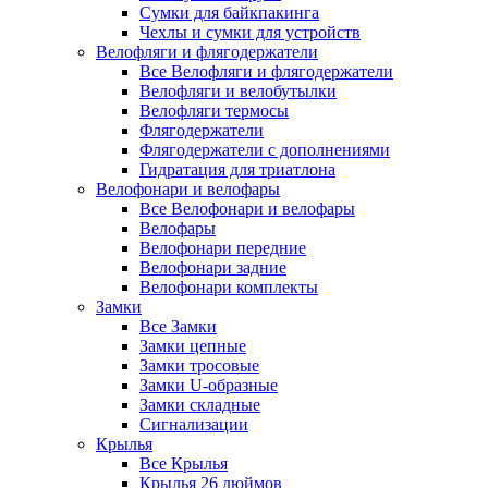
Сумки для байкпакинга
Чехлы и сумки для устройств
Велофляги и флягодержатели
Все Велофляги и флягодержатели
Велофляги и велобутылки
Велофляги термосы
Флягодержатели
Флягодержатели с дополнениями
Гидратация для триатлона
Велофонари и велофары
Все Велофонари и велофары
Велофары
Велофонари передние
Велофонари задние
Велофонари комплекты
Замки
Все Замки
Замки цепные
Замки тросовые
Замки U-образные
Замки складные
Сигнализации
Крылья
Все Крылья
Крылья 26 дюймов