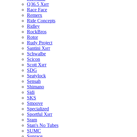
Q36.5
Хит
Race Face
Remerx
Ride Concepts
Ridley
RockBros
Rotor
Rudy Project
Santini
Хит
Schwalbe
Scicon
Scott
Хит
SDG
Seatylock
Sensah
Shimano
Sidi
SKS
Smoove
Specialized
Sportful
Хит
Sram
Stan's No Tubes
SUMC
Sunrace