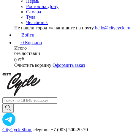
Пермь
Ростов-на-Дону
Самара
Тула
Челябинск
Не нашли город «
» напишите на почту
hello@citycycle.ru
Войти
0
Корзина
Итого
без доставки
руб
0
Очистить корзину
Оформить заказ
CityCycleShop
telegram: +7 (903) 500-20-70