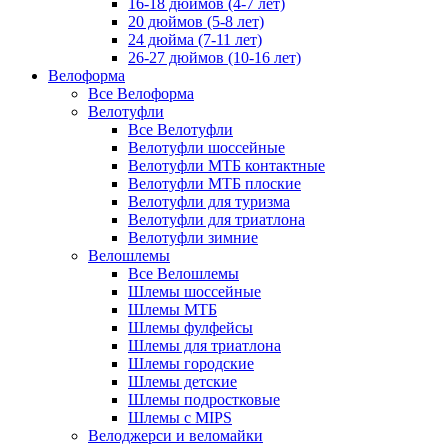
16-18 дюймов (4-7 лет)
20 дюймов (5-8 лет)
24 дюйма (7-11 лет)
26-27 дюймов (10-16 лет)
Велоформа
Все Велоформа
Велотуфли
Все Велотуфли
Велотуфли шоссейные
Велотуфли МТБ контактные
Велотуфли МТБ плоские
Велотуфли для туризма
Велотуфли для триатлона
Велотуфли зимние
Велошлемы
Все Велошлемы
Шлемы шоссейные
Шлемы МТБ
Шлемы фулфейсы
Шлемы для триатлона
Шлемы городские
Шлемы детские
Шлемы подростковые
Шлемы с MIPS
Велоджерси и веломайки