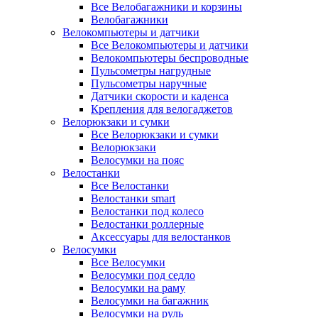
Все Велобагажники и корзины
Велобагажники
Велокомпьютеры и датчики
Все Велокомпьютеры и датчики
Велокомпьютеры беспроводные
Пульсометры нагрудные
Пульсометры наручные
Датчики скорости и каденса
Крепления для велогаджетов
Велорюкзаки и сумки
Все Велорюкзаки и сумки
Велорюкзаки
Велосумки на пояс
Велостанки
Все Велостанки
Велостанки smart
Велостанки под колесо
Велостанки роллерные
Аксессуары для велостанков
Велосумки
Все Велосумки
Велосумки под седло
Велосумки на раму
Велосумки на багажник
Велосумки на руль