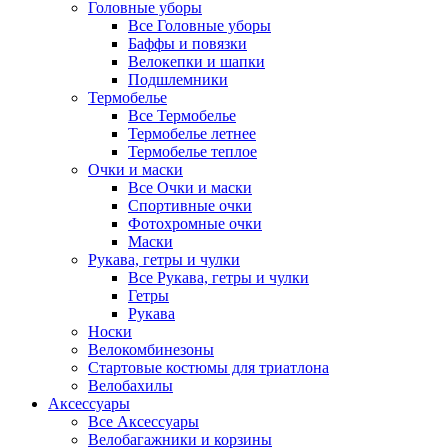
Головные уборы
Все Головные уборы
Баффы и повязки
Велокепки и шапки
Подшлемники
Термобелье
Все Термобелье
Термобелье летнее
Термобелье теплое
Очки и маски
Все Очки и маски
Спортивные очки
Фотохромные очки
Маски
Рукава, гетры и чулки
Все Рукава, гетры и чулки
Гетры
Рукава
Носки
Велокомбинезоны
Стартовые костюмы для триатлона
Велобахилы
Аксессуары
Все Аксессуары
Велобагажники и корзины