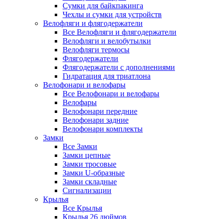
Сумки для байкпакинга
Чехлы и сумки для устройств
Велофляги и флягодержатели
Все Велофляги и флягодержатели
Велофляги и велобутылки
Велофляги термосы
Флягодержатели
Флягодержатели с дополнениями
Гидратация для триатлона
Велофонари и велофары
Все Велофонари и велофары
Велофары
Велофонари передние
Велофонари задние
Велофонари комплекты
Замки
Все Замки
Замки цепные
Замки тросовые
Замки U-образные
Замки складные
Сигнализации
Крылья
Все Крылья
Крылья 26 дюймов