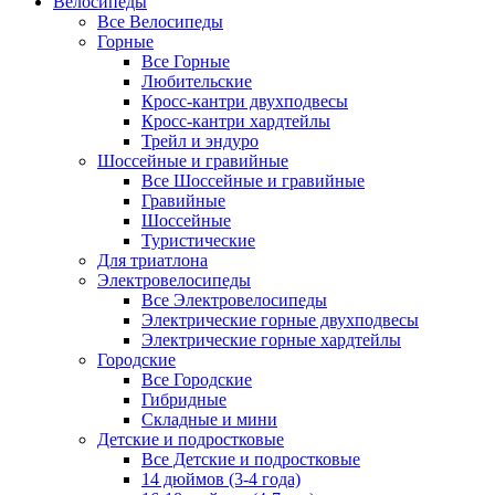
Велосипеды
Все Велосипеды
Горные
Все Горные
Любительские
Кросс-кантри двухподвесы
Кросс-кантри хардтейлы
Трейл и эндуро
Шоссейные и гравийные
Все Шоссейные и гравийные
Гравийные
Шоссейные
Туристические
Для триатлона
Электровелосипеды
Все Электровелосипеды
Электрические горные двухподвесы
Электрические горные хардтейлы
Городские
Все Городские
Гибридные
Складные и мини
Детские и подростковые
Все Детские и подростковые
14 дюймов (3-4 года)