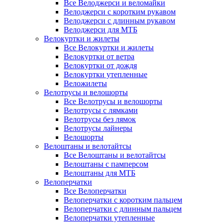
Все Велоджерси и веломайки
Велоджерси с коротким рукавом
Велоджерси с длинным рукавом
Велоджерси для МТБ
Велокуртки и жилеты
Все Велокуртки и жилеты
Велокуртки от ветра
Велокуртки от дождя
Велокуртки утепленные
Веложилеты
Велотрусы и велошорты
Все Велотрусы и велошорты
Велотрусы с лямками
Велотрусы без лямок
Велотрусы лайнеры
Велошорты
Велоштаны и велотайтсы
Все Велоштаны и велотайтсы
Велоштаны с памперсом
Велоштаны для МТБ
Велоперчатки
Все Велоперчатки
Велоперчатки с коротким пальцем
Велоперчатки с длинным пальцем
Велоперчатки утепленные