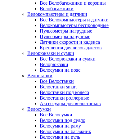
Все Велобагажники и корзины
Велобагажники
Велокомпьютеры и датчики
Все Велокомпьютеры и датчики
Велокомпьютеры беспроводные
Пульсометры нагрудные
Пульсометры наручные
Датчики скорости и каденса
Крепления для велогаджетов
Велорюкзаки и сумки
Все Велорюкзаки и сумки
Велорюкзаки
Велосумки на пояс
Велостанки
Все Велостанки
Велостанки smart
Велостанки под колесо
Велостанки роллерные
Аксессуары для велостанков
Велосумки
Все Велосумки
Велосумки под седло
Велосумки на раму
Велосумки на багажник
Велосумки на руль