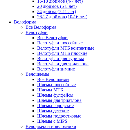
16-18 дюймов (4-7 лет)
20 дюймов (5-8 лет)
24 дюйма (7-11 лет)
26-27 дюймов (10-16 лет)
Велоформа
Все Велоформа
Велотуфли
Все Велотуфли
Велотуфли шоссейные
Велотуфли МТБ контактные
Велотуфли МТБ плоские
Велотуфли для туризма
Велотуфли для триатлона
Велотуфли зимние
Велошлемы
Все Велошлемы
Шлемы шоссейные
Шлемы МТБ
Шлемы фулфейсы
Шлемы для триатлона
Шлемы городские
Шлемы детские
Шлемы подростковые
Шлемы с MIPS
Велоджерси и веломайки