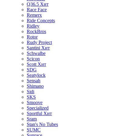
Q36.5
Хит
Race Face
Remerx
Ride Concepts
Ridley
RockBros
Rotor
Rudy Project
Santini
Хит
Schwalbe
Scicon
Scott
Хит
SDG
Seatylock
Sensah
Shimano
Sidi
SKS
Smoove
Specialized
Sportful
Хит
Sram
Stan's No Tubes
SUMC
Sunrace