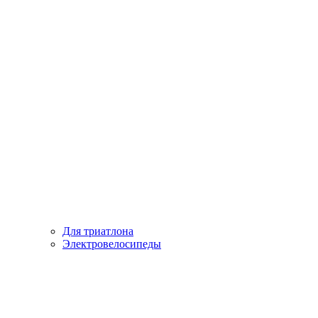
Для триатлона
Электровелосипеды