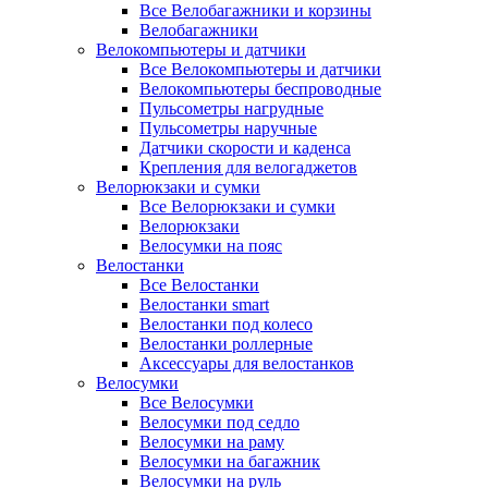
Все Велобагажники и корзины
Велобагажники
Велокомпьютеры и датчики
Все Велокомпьютеры и датчики
Велокомпьютеры беспроводные
Пульсометры нагрудные
Пульсометры наручные
Датчики скорости и каденса
Крепления для велогаджетов
Велорюкзаки и сумки
Все Велорюкзаки и сумки
Велорюкзаки
Велосумки на пояс
Велостанки
Все Велостанки
Велостанки smart
Велостанки под колесо
Велостанки роллерные
Аксессуары для велостанков
Велосумки
Все Велосумки
Велосумки под седло
Велосумки на раму
Велосумки на багажник
Велосумки на руль