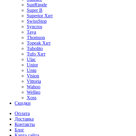
SunRingle
Super B
Superior
Хит
SwissStop
Syncros
Taya
Thomson
Topeak
Хит
Tubolito
Tufo
Хит
Ulac
Unior
Uniq
Vision
Vittoria
Wahoo
Wellgo
Xoss
Скидки
Оплата
Доставка
Контакты
Блог
Карта сайта