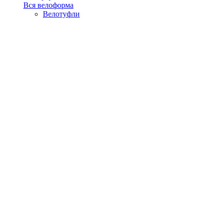
Вся велоформа
Велотуфли