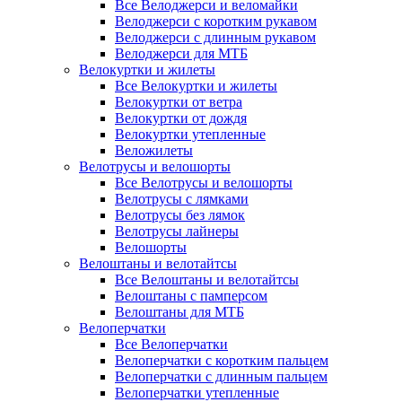
Все Велоджерси и веломайки
Велоджерси с коротким рукавом
Велоджерси с длинным рукавом
Велоджерси для МТБ
Велокуртки и жилеты
Все Велокуртки и жилеты
Велокуртки от ветра
Велокуртки от дождя
Велокуртки утепленные
Веложилеты
Велотрусы и велошорты
Все Велотрусы и велошорты
Велотрусы с лямками
Велотрусы без лямок
Велотрусы лайнеры
Велошорты
Велоштаны и велотайтсы
Все Велоштаны и велотайтсы
Велоштаны с памперсом
Велоштаны для МТБ
Велоперчатки
Все Велоперчатки
Велоперчатки с коротким пальцем
Велоперчатки с длинным пальцем
Велоперчатки утепленные