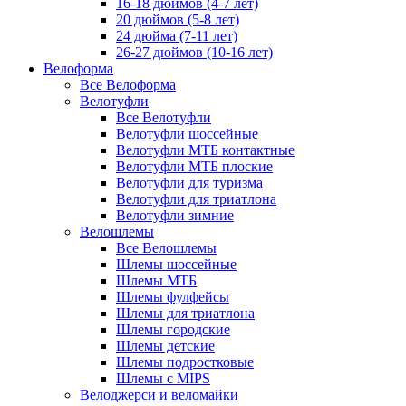
16-18 дюймов (4-7 лет)
20 дюймов (5-8 лет)
24 дюйма (7-11 лет)
26-27 дюймов (10-16 лет)
Велоформа
Все Велоформа
Велотуфли
Все Велотуфли
Велотуфли шоссейные
Велотуфли МТБ контактные
Велотуфли МТБ плоские
Велотуфли для туризма
Велотуфли для триатлона
Велотуфли зимние
Велошлемы
Все Велошлемы
Шлемы шоссейные
Шлемы МТБ
Шлемы фулфейсы
Шлемы для триатлона
Шлемы городские
Шлемы детские
Шлемы подростковые
Шлемы с MIPS
Велоджерси и веломайки