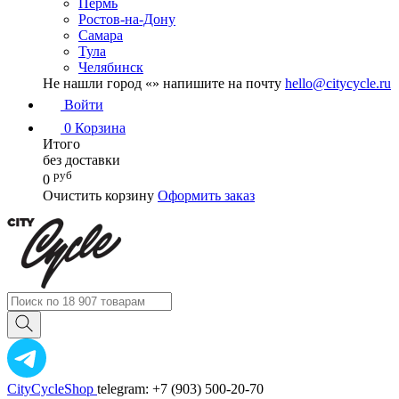
Пермь
Ростов-на-Дону
Самара
Тула
Челябинск
Не нашли город «
» напишите на почту
hello@citycycle.ru
Войти
0
Корзина
Итого
без доставки
руб
0
Очистить корзину
Оформить заказ
CityCycleShop
telegram: +7 (903) 500-20-70