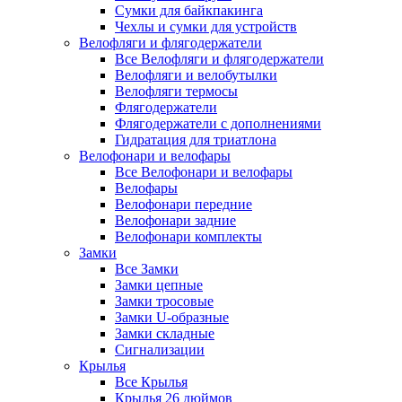
Сумки для байкпакинга
Чехлы и сумки для устройств
Велофляги и флягодержатели
Все Велофляги и флягодержатели
Велофляги и велобутылки
Велофляги термосы
Флягодержатели
Флягодержатели с дополнениями
Гидратация для триатлона
Велофонари и велофары
Все Велофонари и велофары
Велофары
Велофонари передние
Велофонари задние
Велофонари комплекты
Замки
Все Замки
Замки цепные
Замки тросовые
Замки U-образные
Замки складные
Сигнализации
Крылья
Все Крылья
Крылья 26 дюймов