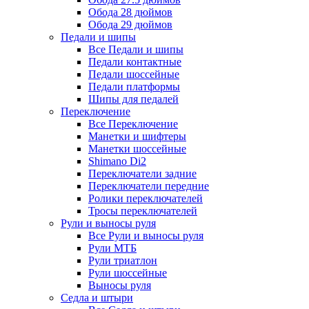
Обода 28 дюймов
Обода 29 дюймов
Педали и шипы
Все Педали и шипы
Педали контактные
Педали шоссейные
Педали платформы
Шипы для педалей
Переключение
Все Переключение
Манетки и шифтеры
Манетки шоссейные
Shimano Di2
Переключатели задние
Переключатели передние
Ролики переключателей
Тросы переключателей
Рули и выносы руля
Все Рули и выносы руля
Рули МТБ
Рули триатлон
Рули шоссейные
Выносы руля
Седла и штыри