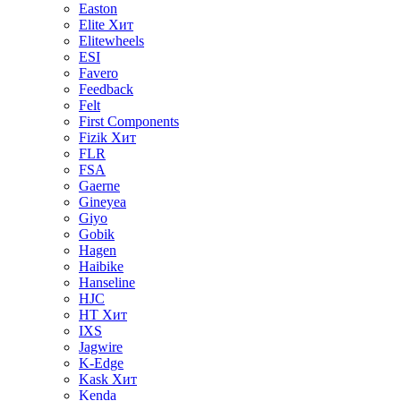
Easton
Elite
Хит
Elitewheels
ESI
Favero
Feedback
Felt
First Components
Fizik
Хит
FLR
FSA
Gaerne
Gineyea
Giyo
Gobik
Hagen
Haibike
Hanseline
HJC
HT
Хит
IXS
Jagwire
K-Edge
Kask
Хит
Kenda