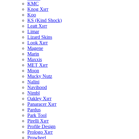
KMC
Knog
Хит
Koo
KS (Kind Shock)
Leatt
Хит
Limar
Lizard Skins
Look
Хит
Magene
Marin
Maxxis
MET
Хит
Moon
Mucky Nutz
Nalini
Navihood
Nimbl
Oakley
Хит
Panaracer
Хит
Pardus
Park Tool
Pirelli
Хит
Profile Design
Prologo
Хит
Prowheel