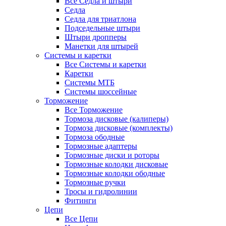
Все Седла и штыри
Седла
Седла для триатлона
Подседельные штыри
Штыри дропперы
Манетки для штырей
Системы и каретки
Все Системы и каретки
Каретки
Системы МТБ
Системы шоссейные
Торможение
Все Торможение
Тормоза дисковые (калиперы)
Тормоза дисковые (комплекты)
Тормоза ободные
Тормозные адаптеры
Тормозные диски и роторы
Тормозные колодки дисковые
Тормозные колодки ободные
Тормозные ручки
Тросы и гидролинии
Фитинги
Цепи
Все Цепи