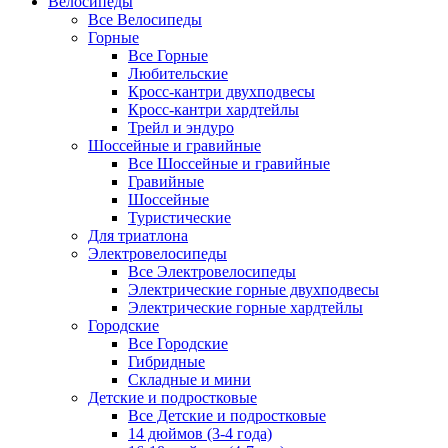
Велосипеды
Все Велосипеды
Горные
Все Горные
Любительские
Кросс-кантри двухподвесы
Кросс-кантри хардтейлы
Трейл и эндуро
Шоссейные и гравийные
Все Шоссейные и гравийные
Гравийные
Шоссейные
Туристические
Для триатлона
Электровелосипеды
Все Электровелосипеды
Электрические горные двухподвесы
Электрические горные хардтейлы
Городские
Все Городские
Гибридные
Складные и мини
Детские и подростковые
Все Детские и подростковые
14 дюймов (3-4 года)