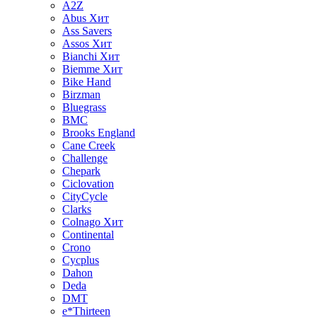
A2Z
Abus
Хит
Ass Savers
Assos
Хит
Bianchi
Хит
Biemme
Хит
Bike Hand
Birzman
Bluegrass
BMC
Brooks England
Cane Creek
Challenge
Chepark
Ciclovation
CityCycle
Clarks
Colnago
Хит
Continental
Crono
Cycplus
Dahon
Deda
DMT
e*Thirteen