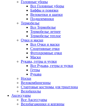
Головные уборы
Все Головные уборы
Баффы и повязки
Велокепки и шапки
Подшлемники
Термобелье
Все Термобелье
Термобелье летнее
Термобелье теплое
Очки и маски
Все Очки и маски
Спортивные очки
Фотохромные очки
Маски
Рукава, гетры и чулки
Все Рукава, гетры и чулки
Гетры
Рукава
Носки
Велокомбинезоны
Стартовые костюмы для триатлона
Велобахилы
Аксессуары
Все Аксессуары
Велобагажники и корзины