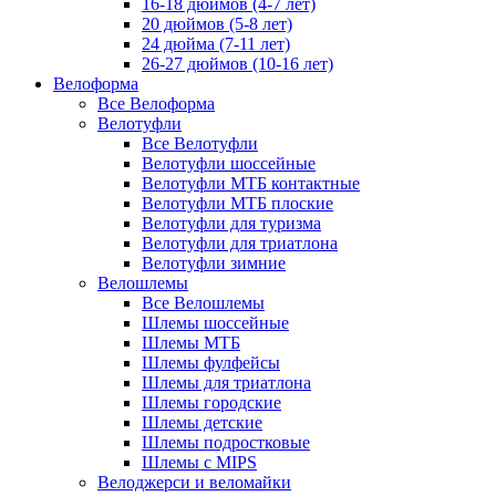
16-18 дюймов (4-7 лет)
20 дюймов (5-8 лет)
24 дюйма (7-11 лет)
26-27 дюймов (10-16 лет)
Велоформа
Все Велоформа
Велотуфли
Все Велотуфли
Велотуфли шоссейные
Велотуфли МТБ контактные
Велотуфли МТБ плоские
Велотуфли для туризма
Велотуфли для триатлона
Велотуфли зимние
Велошлемы
Все Велошлемы
Шлемы шоссейные
Шлемы МТБ
Шлемы фулфейсы
Шлемы для триатлона
Шлемы городские
Шлемы детские
Шлемы подростковые
Шлемы с MIPS
Велоджерси и веломайки