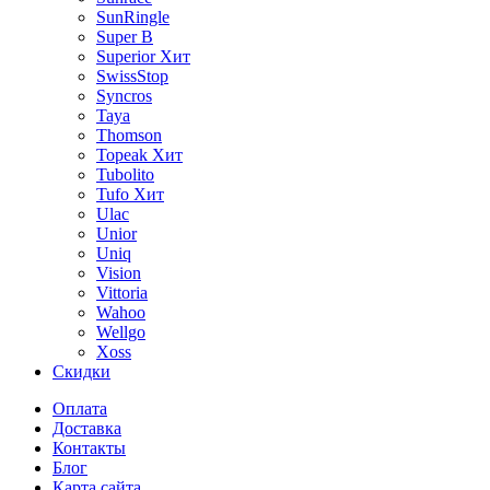
SunRingle
Super B
Superior
Хит
SwissStop
Syncros
Taya
Thomson
Topeak
Хит
Tubolito
Tufo
Хит
Ulac
Unior
Uniq
Vision
Vittoria
Wahoo
Wellgo
Xoss
Скидки
Оплата
Доставка
Контакты
Блог
Карта сайта