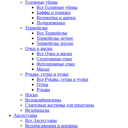
Головные уборы
Все Головные уборы
Баффы и повязки
Велокепки и шапки
Подшлемники
Термобелье
Все Термобелье
Термобелье летнее
Термобелье теплое
Очки и маски
Все Очки и маски
Спортивные очки
Фотохромные очки
Маски
Рукава, гетры и чулки
Все Рукава, гетры и чулки
Гетры
Рукава
Носки
Велокомбинезоны
Стартовые костюмы для триатлона
Велобахилы
Аксессуары
Все Аксессуары
Велобагажники и корзины