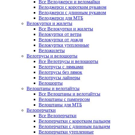
Все Велоджерси и веломайки
Велоджерси с коротким рукавом
Велоджерси с длинным рукавом
Велоджерси для МТБ
Велокуртки и жилеты
Все Велокуртки и жилеты
Велокуртки от ветра
Велокуртки от дождя
Велокуртки утепленные
Веложилеты
Велотрусы и велошорты
Все Велотрусы и велошорты
Велотрусы с лямками
Велотрусы без лямок
Велотрусы лайнеры
Велошорты
Велоштаны и велотайтсы
Все Велоштаны и велотайтсы
Велоштаны с памперсом
Велоштаны для МТБ
Велоперчатки
Все Велоперчатки
Велоперчатки с коротким пальцем
Велоперчатки с длинным пальцем
Велоперчатки утепленные