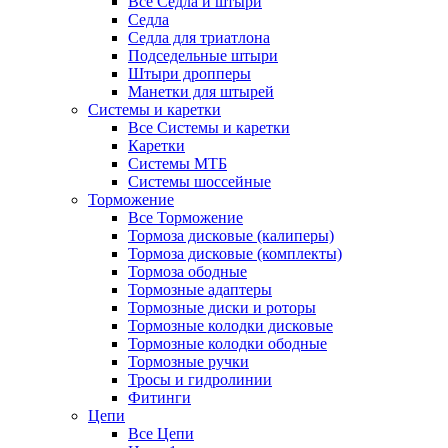
Все Седла и штыри
Седла
Седла для триатлона
Подседельные штыри
Штыри дропперы
Манетки для штырей
Системы и каретки
Все Системы и каретки
Каретки
Системы МТБ
Системы шоссейные
Торможение
Все Торможение
Тормоза дисковые (калиперы)
Тормоза дисковые (комплекты)
Тормоза ободные
Тормозные адаптеры
Тормозные диски и роторы
Тормозные колодки дисковые
Тормозные колодки ободные
Тормозные ручки
Тросы и гидролинии
Фитинги
Цепи
Все Цепи