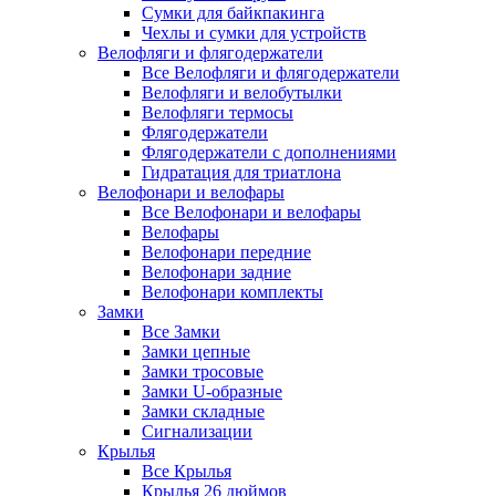
Сумки для байкпакинга
Чехлы и сумки для устройств
Велофляги и флягодержатели
Все Велофляги и флягодержатели
Велофляги и велобутылки
Велофляги термосы
Флягодержатели
Флягодержатели с дополнениями
Гидратация для триатлона
Велофонари и велофары
Все Велофонари и велофары
Велофары
Велофонари передние
Велофонари задние
Велофонари комплекты
Замки
Все Замки
Замки цепные
Замки тросовые
Замки U-образные
Замки складные
Сигнализации
Крылья
Все Крылья
Крылья 26 дюймов