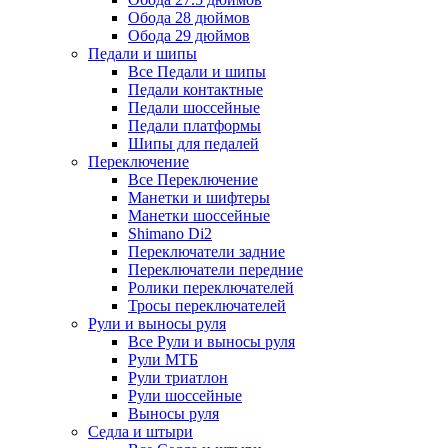
Обода 28 дюймов
Обода 29 дюймов
Педали и шипы
Все Педали и шипы
Педали контактные
Педали шоссейные
Педали платформы
Шипы для педалей
Переключение
Все Переключение
Манетки и шифтеры
Манетки шоссейные
Shimano Di2
Переключатели задние
Переключатели передние
Ролики переключателей
Тросы переключателей
Рули и выносы руля
Все Рули и выносы руля
Рули МТБ
Рули триатлон
Рули шоссейные
Выносы руля
Седла и штыри