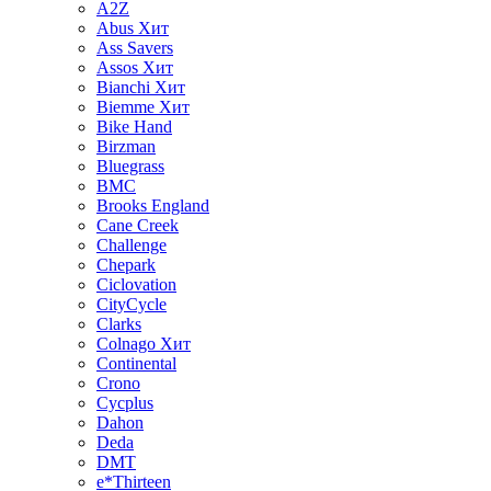
A2Z
Abus
Хит
Ass Savers
Assos
Хит
Bianchi
Хит
Biemme
Хит
Bike Hand
Birzman
Bluegrass
BMC
Brooks England
Cane Creek
Challenge
Chepark
Ciclovation
CityCycle
Clarks
Colnago
Хит
Continental
Crono
Cycplus
Dahon
Deda
DMT
e*Thirteen