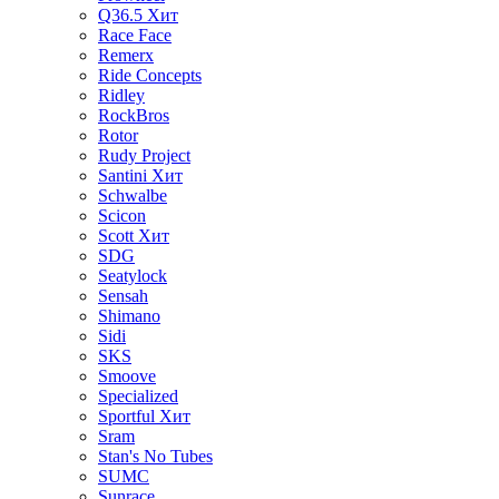
Q36.5
Хит
Race Face
Remerx
Ride Concepts
Ridley
RockBros
Rotor
Rudy Project
Santini
Хит
Schwalbe
Scicon
Scott
Хит
SDG
Seatylock
Sensah
Shimano
Sidi
SKS
Smoove
Specialized
Sportful
Хит
Sram
Stan's No Tubes
SUMC
Sunrace