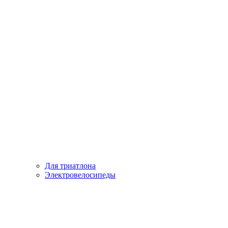
Для триатлона
Электровелосипеды