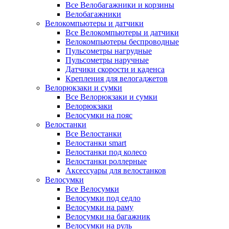
Все Велобагажники и корзины
Велобагажники
Велокомпьютеры и датчики
Все Велокомпьютеры и датчики
Велокомпьютеры беспроводные
Пульсометры нагрудные
Пульсометры наручные
Датчики скорости и каденса
Крепления для велогаджетов
Велорюкзаки и сумки
Все Велорюкзаки и сумки
Велорюкзаки
Велосумки на пояс
Велостанки
Все Велостанки
Велостанки smart
Велостанки под колесо
Велостанки роллерные
Аксессуары для велостанков
Велосумки
Все Велосумки
Велосумки под седло
Велосумки на раму
Велосумки на багажник
Велосумки на руль