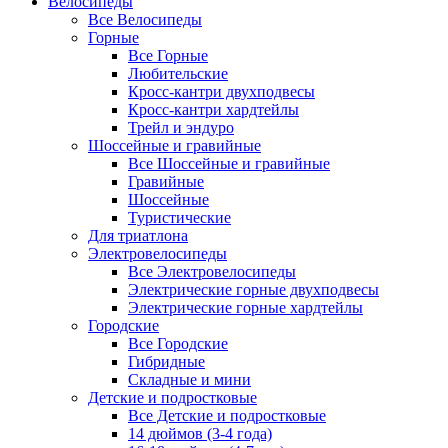
Велосипеды
Все Велосипеды
Горные
Все Горные
Любительские
Кросс-кантри двухподвесы
Кросс-кантри хардтейлы
Трейл и эндуро
Шоссейные и гравийные
Все Шоссейные и гравийные
Гравийные
Шоссейные
Туристические
Для триатлона
Электровелосипеды
Все Электровелосипеды
Электрические горные двухподвесы
Электрические горные хардтейлы
Городские
Все Городские
Гибридные
Складные и мини
Детские и подростковые
Все Детские и подростковые
14 дюймов (3-4 года)