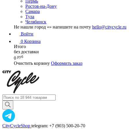
Пермь
Ростов-на-Дону
Самара
Тула
Челябинск
Не нашли город «
» напишите на почту
hello@citycycle.ru
Войти
0
Корзина
Итого
без доставки
руб
0
Очистить корзину
Оформить заказ
CityCycleShop
telegram: +7 (903) 500-20-70