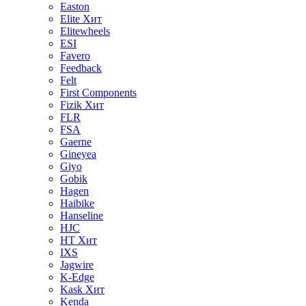
Easton
Elite
Хит
Elitewheels
ESI
Favero
Feedback
Felt
First Components
Fizik
Хит
FLR
FSA
Gaerne
Gineyea
Giyo
Gobik
Hagen
Haibike
Hanseline
HJC
HT
Хит
IXS
Jagwire
K-Edge
Kask
Хит
Kenda