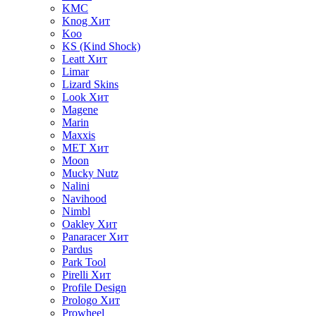
KMC
Knog
Хит
Koo
KS (Kind Shock)
Leatt
Хит
Limar
Lizard Skins
Look
Хит
Magene
Marin
Maxxis
MET
Хит
Moon
Mucky Nutz
Nalini
Navihood
Nimbl
Oakley
Хит
Panaracer
Хит
Pardus
Park Tool
Pirelli
Хит
Profile Design
Prologo
Хит
Prowheel