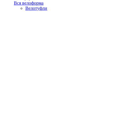
Вся велоформа
Велотуфли