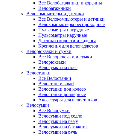
Все Велобагажники и корзины
Велобагажники
Велокомпьютеры и датчики
Все Велокомпьютеры и датчики
Велокомпьютеры беспроводные
Пульсометры нагрудные
Пульсометры наручные
Датчики скорости и каденса
Крепления для велогаджетов
Велорюкзаки и сумки
Все Велорюкзаки и сумки
Велорюкзаки
Велосумки на пояс
Велостанки
Все Велостанки
Велостанки smart
Велостанки под колесо
Велостанки роллерные
Аксессуары для велостанков
Велосумки
Все Велосумки
Велосумки под седло
Велосумки на раму
Велосумки на багажник
Велосумки на руль