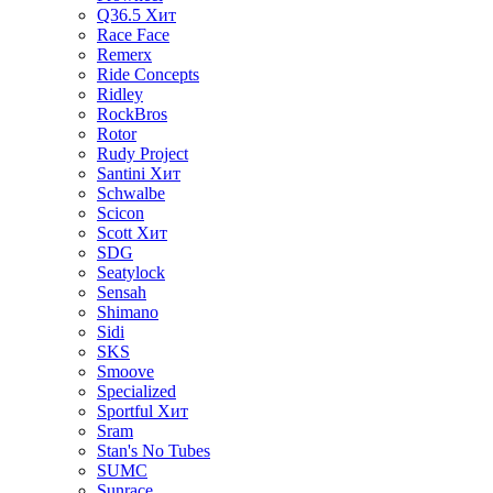
Q36.5
Хит
Race Face
Remerx
Ride Concepts
Ridley
RockBros
Rotor
Rudy Project
Santini
Хит
Schwalbe
Scicon
Scott
Хит
SDG
Seatylock
Sensah
Shimano
Sidi
SKS
Smoove
Specialized
Sportful
Хит
Sram
Stan's No Tubes
SUMC
Sunrace