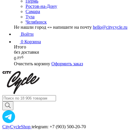
Пермь
Ростов-на-Дону
Самара
Тула
Челябинск
Не нашли город «
» напишите на почту
hello@citycycle.ru
Войти
0
Корзина
Итого
без доставки
руб
0
Очистить корзину
Оформить заказ
CityCycleShop
telegram: +7 (903) 500-20-70