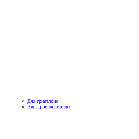
Для триатлона
Электровелосипеды