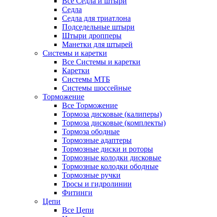
Все Седла и штыри
Седла
Седла для триатлона
Подседельные штыри
Штыри дропперы
Манетки для штырей
Системы и каретки
Все Системы и каретки
Каретки
Системы МТБ
Системы шоссейные
Торможение
Все Торможение
Тормоза дисковые (калиперы)
Тормоза дисковые (комплекты)
Тормоза ободные
Тормозные адаптеры
Тормозные диски и роторы
Тормозные колодки дисковые
Тормозные колодки ободные
Тормозные ручки
Тросы и гидролинии
Фитинги
Цепи
Все Цепи