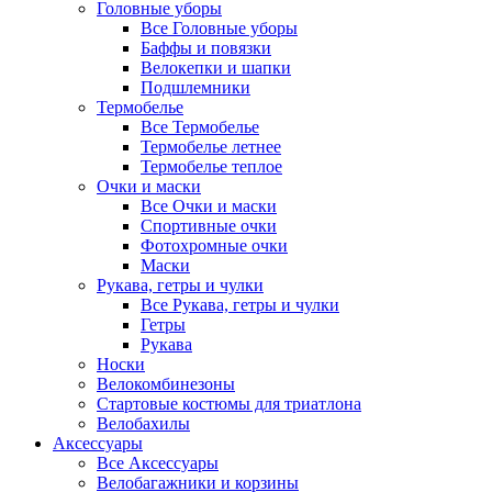
Головные уборы
Все Головные уборы
Баффы и повязки
Велокепки и шапки
Подшлемники
Термобелье
Все Термобелье
Термобелье летнее
Термобелье теплое
Очки и маски
Все Очки и маски
Спортивные очки
Фотохромные очки
Маски
Рукава, гетры и чулки
Все Рукава, гетры и чулки
Гетры
Рукава
Носки
Велокомбинезоны
Стартовые костюмы для триатлона
Велобахилы
Аксессуары
Все Аксессуары
Велобагажники и корзины