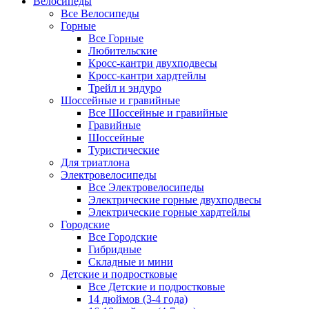
Велосипеды
Все Велосипеды
Горные
Все Горные
Любительские
Кросс-кантри двухподвесы
Кросс-кантри хардтейлы
Трейл и эндуро
Шоссейные и гравийные
Все Шоссейные и гравийные
Гравийные
Шоссейные
Туристические
Для триатлона
Электровелосипеды
Все Электровелосипеды
Электрические горные двухподвесы
Электрические горные хардтейлы
Городские
Все Городские
Гибридные
Складные и мини
Детские и подростковые
Все Детские и подростковые
14 дюймов (3-4 года)