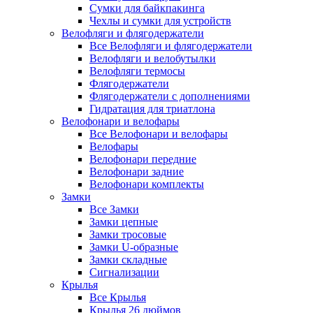
Сумки для байкпакинга
Чехлы и сумки для устройств
Велофляги и флягодержатели
Все Велофляги и флягодержатели
Велофляги и велобутылки
Велофляги термосы
Флягодержатели
Флягодержатели с дополнениями
Гидратация для триатлона
Велофонари и велофары
Все Велофонари и велофары
Велофары
Велофонари передние
Велофонари задние
Велофонари комплекты
Замки
Все Замки
Замки цепные
Замки тросовые
Замки U-образные
Замки складные
Сигнализации
Крылья
Все Крылья
Крылья 26 дюймов