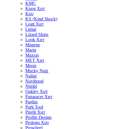
KMC
Knog
Хит
Koo
KS (Kind Shock)
Leatt
Хит
Limar
Lizard Skins
Look
Хит
Magene
Marin
Maxxis
MET
Хит
Moon
Mucky Nutz
Nalini
Navihood
Nimbl
Oakley
Хит
Panaracer
Хит
Pardus
Park Tool
Pirelli
Хит
Profile Design
Prologo
Хит
Prowheel