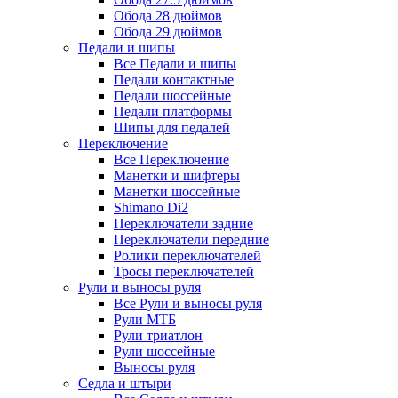
Обода 28 дюймов
Обода 29 дюймов
Педали и шипы
Все Педали и шипы
Педали контактные
Педали шоссейные
Педали платформы
Шипы для педалей
Переключение
Все Переключение
Манетки и шифтеры
Манетки шоссейные
Shimano Di2
Переключатели задние
Переключатели передние
Ролики переключателей
Тросы переключателей
Рули и выносы руля
Все Рули и выносы руля
Рули МТБ
Рули триатлон
Рули шоссейные
Выносы руля
Седла и штыри