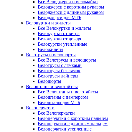
Все Велоджерси и веломайки
Велоджерси с коротким рукавом
Велоджерси с длинным рукавом
Велоджерси для МТБ
Велокуртки и жилеты
Все Велокуртки и жилеты
Велокуртки от ветра
Велокуртки от дождя
Велокуртки утепленные
Веложилеты
Велотрусы и велошорты
Все Велотрусы и велошорты
Велотрусы с лямками
Велотрусы без лямок
Велотрусы лайнеры
Велошорты
Велоштаны и велотайтсы
Все Велоштаны и велотайтсы
Велоштаны с памперсом
Велоштаны для МТБ
Велоперчатки
Все Велоперчатки
Велоперчатки с коротким пальцем
Велоперчатки с длинным пальцем
Велоперчатки утепленные