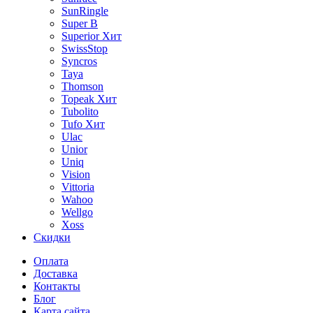
SunRingle
Super B
Superior
Хит
SwissStop
Syncros
Taya
Thomson
Topeak
Хит
Tubolito
Tufo
Хит
Ulac
Unior
Uniq
Vision
Vittoria
Wahoo
Wellgo
Xoss
Скидки
Оплата
Доставка
Контакты
Блог
Карта сайта