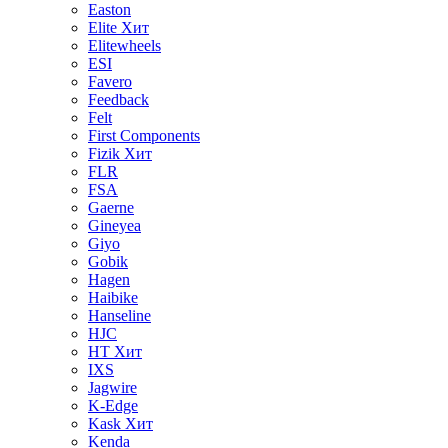
Easton
Elite
Хит
Elitewheels
ESI
Favero
Feedback
Felt
First Components
Fizik
Хит
FLR
FSA
Gaerne
Gineyea
Giyo
Gobik
Hagen
Haibike
Hanseline
HJC
HT
Хит
IXS
Jagwire
K-Edge
Kask
Хит
Kenda