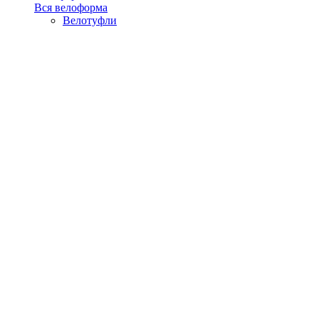
Вся велоформа
Велотуфли