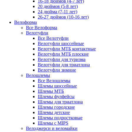
16-18 дюймов (4-7 лет)
20 дюймов (5-8 лет)
24 дюйма (7-11 лет)
26-27 дюймов (10-16 лет)
Велоформа
Все Велоформа
Велотуфли
Все Велотуфли
Велотуфли шоссейные
Велотуфли МТБ контактные
Велотуфли МТБ плоские
Велотуфли для туризма
Велотуфли для триатлона
Велотуфли зимние
Велошлемы
Все Велошлемы
Шлемы шоссейные
Шлемы МТБ
Шлемы фулфейсы
Шлемы для триатлона
Шлемы городские
Шлемы детские
Шлемы подростковые
Шлемы с MIPS
Велоджерси и веломайки