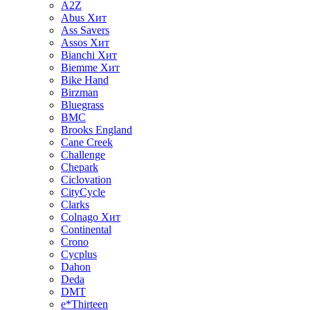
A2Z
Abus
Хит
Ass Savers
Assos
Хит
Bianchi
Хит
Biemme
Хит
Bike Hand
Birzman
Bluegrass
BMC
Brooks England
Cane Creek
Challenge
Chepark
Ciclovation
CityCycle
Clarks
Colnago
Хит
Continental
Crono
Cycplus
Dahon
Deda
DMT
e*Thirteen