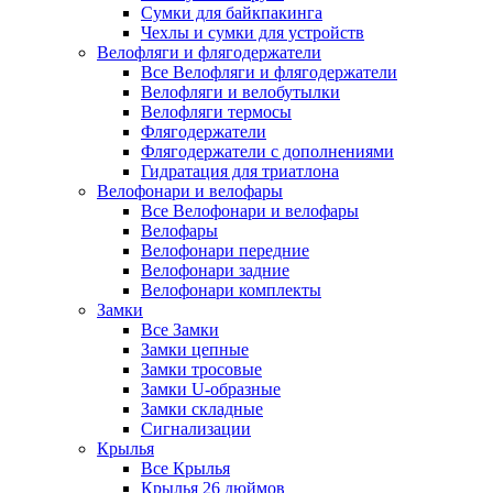
Сумки для байкпакинга
Чехлы и сумки для устройств
Велофляги и флягодержатели
Все Велофляги и флягодержатели
Велофляги и велобутылки
Велофляги термосы
Флягодержатели
Флягодержатели с дополнениями
Гидратация для триатлона
Велофонари и велофары
Все Велофонари и велофары
Велофары
Велофонари передние
Велофонари задние
Велофонари комплекты
Замки
Все Замки
Замки цепные
Замки тросовые
Замки U-образные
Замки складные
Сигнализации
Крылья
Все Крылья
Крылья 26 дюймов