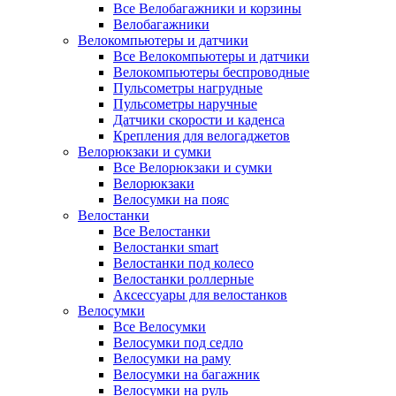
Все Велобагажники и корзины
Велобагажники
Велокомпьютеры и датчики
Все Велокомпьютеры и датчики
Велокомпьютеры беспроводные
Пульсометры нагрудные
Пульсометры наручные
Датчики скорости и каденса
Крепления для велогаджетов
Велорюкзаки и сумки
Все Велорюкзаки и сумки
Велорюкзаки
Велосумки на пояс
Велостанки
Все Велостанки
Велостанки smart
Велостанки под колесо
Велостанки роллерные
Аксессуары для велостанков
Велосумки
Все Велосумки
Велосумки под седло
Велосумки на раму
Велосумки на багажник
Велосумки на руль