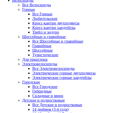
Велосипеды
Все Велосипеды
Горные
Все Горные
Любительские
Кросс-кантри двухподвесы
Кросс-кантри хардтейлы
Трейл и эндуро
Шоссейные и гравийные
Все Шоссейные и гравийные
Гравийные
Шоссейные
Туристические
Для триатлона
Электровелосипеды
Все Электровелосипеды
Электрические горные двухподвесы
Электрические горные хардтейлы
Городские
Все Городские
Гибридные
Складные и мини
Детские и подростковые
Все Детские и подростковые
14 дюймов (3-4 года)