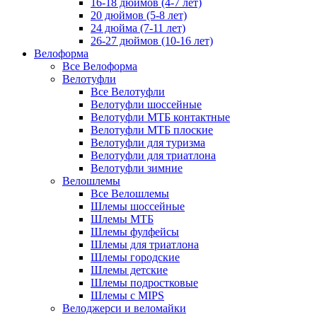
16-18 дюймов (4-7 лет)
20 дюймов (5-8 лет)
24 дюйма (7-11 лет)
26-27 дюймов (10-16 лет)
Велоформа
Все Велоформа
Велотуфли
Все Велотуфли
Велотуфли шоссейные
Велотуфли МТБ контактные
Велотуфли МТБ плоские
Велотуфли для туризма
Велотуфли для триатлона
Велотуфли зимние
Велошлемы
Все Велошлемы
Шлемы шоссейные
Шлемы МТБ
Шлемы фулфейсы
Шлемы для триатлона
Шлемы городские
Шлемы детские
Шлемы подростковые
Шлемы с MIPS
Велоджерси и веломайки