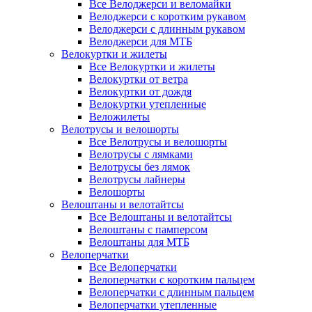
Все Велоджерси и веломайки
Велоджерси с коротким рукавом
Велоджерси с длинным рукавом
Велоджерси для МТБ
Велокуртки и жилеты
Все Велокуртки и жилеты
Велокуртки от ветра
Велокуртки от дождя
Велокуртки утепленные
Веложилеты
Велотрусы и велошорты
Все Велотрусы и велошорты
Велотрусы с лямками
Велотрусы без лямок
Велотрусы лайнеры
Велошорты
Велоштаны и велотайтсы
Все Велоштаны и велотайтсы
Велоштаны с памперсом
Велоштаны для МТБ
Велоперчатки
Все Велоперчатки
Велоперчатки с коротким пальцем
Велоперчатки с длинным пальцем
Велоперчатки утепленные