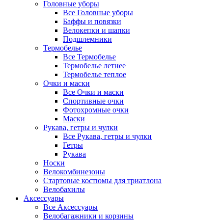
Головные уборы
Все Головные уборы
Баффы и повязки
Велокепки и шапки
Подшлемники
Термобелье
Все Термобелье
Термобелье летнее
Термобелье теплое
Очки и маски
Все Очки и маски
Спортивные очки
Фотохромные очки
Маски
Рукава, гетры и чулки
Все Рукава, гетры и чулки
Гетры
Рукава
Носки
Велокомбинезоны
Стартовые костюмы для триатлона
Велобахилы
Аксессуары
Все Аксессуары
Велобагажники и корзины