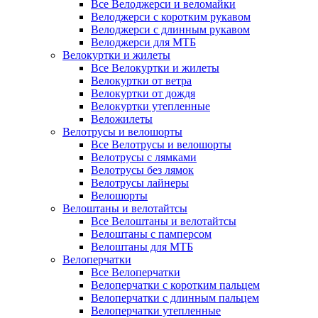
Все Велоджерси и веломайки
Велоджерси с коротким рукавом
Велоджерси с длинным рукавом
Велоджерси для МТБ
Велокуртки и жилеты
Все Велокуртки и жилеты
Велокуртки от ветра
Велокуртки от дождя
Велокуртки утепленные
Веложилеты
Велотрусы и велошорты
Все Велотрусы и велошорты
Велотрусы с лямками
Велотрусы без лямок
Велотрусы лайнеры
Велошорты
Велоштаны и велотайтсы
Все Велоштаны и велотайтсы
Велоштаны с памперсом
Велоштаны для МТБ
Велоперчатки
Все Велоперчатки
Велоперчатки с коротким пальцем
Велоперчатки с длинным пальцем
Велоперчатки утепленные