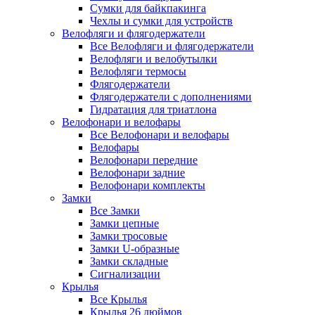
Сумки для байкпакинга
Чехлы и сумки для устройств
Велофляги и флягодержатели
Все Велофляги и флягодержатели
Велофляги и велобутылки
Велофляги термосы
Флягодержатели
Флягодержатели с дополнениями
Гидратация для триатлона
Велофонари и велофары
Все Велофонари и велофары
Велофары
Велофонари передние
Велофонари задние
Велофонари комплекты
Замки
Все Замки
Замки цепные
Замки тросовые
Замки U-образные
Замки складные
Сигнализации
Крылья
Все Крылья
Крылья 26 дюймов