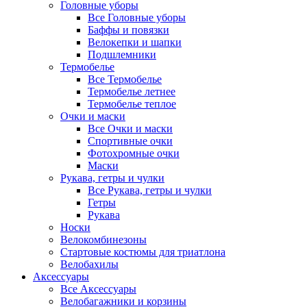
Головные уборы
Все Головные уборы
Баффы и повязки
Велокепки и шапки
Подшлемники
Термобелье
Все Термобелье
Термобелье летнее
Термобелье теплое
Очки и маски
Все Очки и маски
Спортивные очки
Фотохромные очки
Маски
Рукава, гетры и чулки
Все Рукава, гетры и чулки
Гетры
Рукава
Носки
Велокомбинезоны
Стартовые костюмы для триатлона
Велобахилы
Аксессуары
Все Аксессуары
Велобагажники и корзины