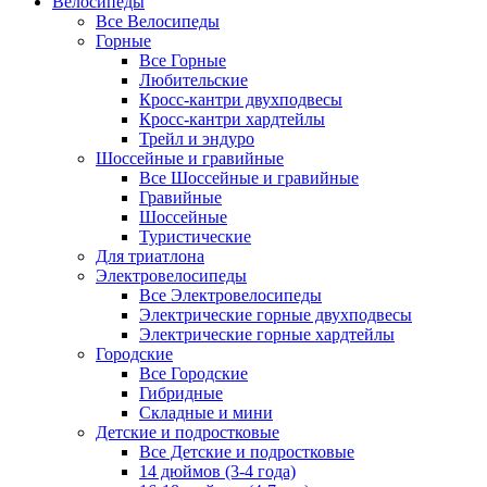
Велосипеды
Все Велосипеды
Горные
Все Горные
Любительские
Кросс-кантри двухподвесы
Кросс-кантри хардтейлы
Трейл и эндуро
Шоссейные и гравийные
Все Шоссейные и гравийные
Гравийные
Шоссейные
Туристические
Для триатлона
Электровелосипеды
Все Электровелосипеды
Электрические горные двухподвесы
Электрические горные хардтейлы
Городские
Все Городские
Гибридные
Складные и мини
Детские и подростковые
Все Детские и подростковые
14 дюймов (3-4 года)