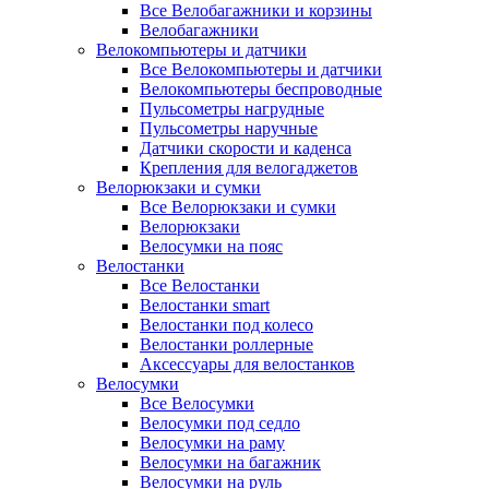
Все Велобагажники и корзины
Велобагажники
Велокомпьютеры и датчики
Все Велокомпьютеры и датчики
Велокомпьютеры беспроводные
Пульсометры нагрудные
Пульсометры наручные
Датчики скорости и каденса
Крепления для велогаджетов
Велорюкзаки и сумки
Все Велорюкзаки и сумки
Велорюкзаки
Велосумки на пояс
Велостанки
Все Велостанки
Велостанки smart
Велостанки под колесо
Велостанки роллерные
Аксессуары для велостанков
Велосумки
Все Велосумки
Велосумки под седло
Велосумки на раму
Велосумки на багажник
Велосумки на руль