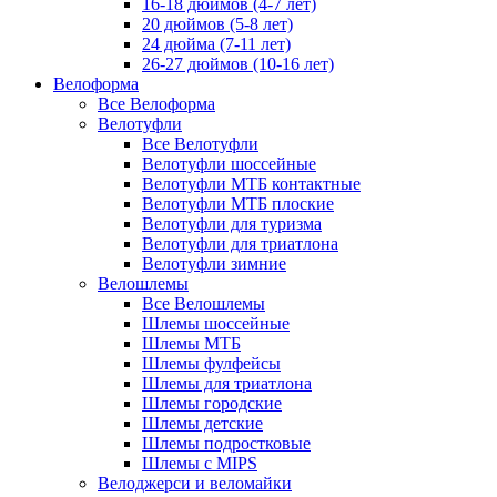
16-18 дюймов (4-7 лет)
20 дюймов (5-8 лет)
24 дюйма (7-11 лет)
26-27 дюймов (10-16 лет)
Велоформа
Все Велоформа
Велотуфли
Все Велотуфли
Велотуфли шоссейные
Велотуфли МТБ контактные
Велотуфли МТБ плоские
Велотуфли для туризма
Велотуфли для триатлона
Велотуфли зимние
Велошлемы
Все Велошлемы
Шлемы шоссейные
Шлемы МТБ
Шлемы фулфейсы
Шлемы для триатлона
Шлемы городские
Шлемы детские
Шлемы подростковые
Шлемы с MIPS
Велоджерси и веломайки