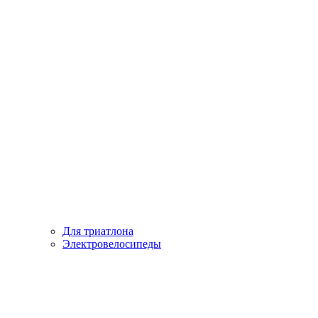
Для триатлона
Электровелосипеды