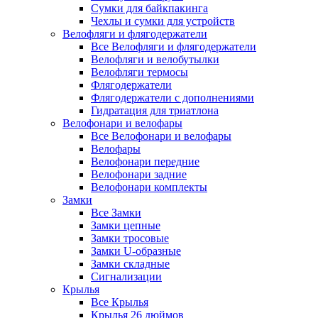
Сумки для байкпакинга
Чехлы и сумки для устройств
Велофляги и флягодержатели
Все Велофляги и флягодержатели
Велофляги и велобутылки
Велофляги термосы
Флягодержатели
Флягодержатели с дополнениями
Гидратация для триатлона
Велофонари и велофары
Все Велофонари и велофары
Велофары
Велофонари передние
Велофонари задние
Велофонари комплекты
Замки
Все Замки
Замки цепные
Замки тросовые
Замки U-образные
Замки складные
Сигнализации
Крылья
Все Крылья
Крылья 26 дюймов