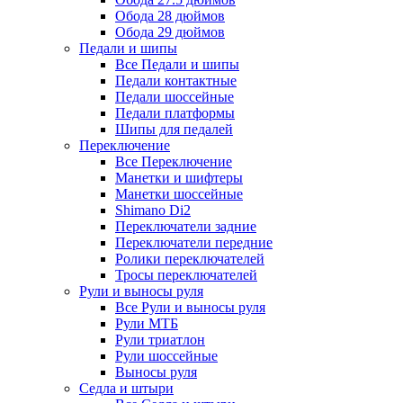
Обода 28 дюймов
Обода 29 дюймов
Педали и шипы
Все Педали и шипы
Педали контактные
Педали шоссейные
Педали платформы
Шипы для педалей
Переключение
Все Переключение
Манетки и шифтеры
Манетки шоссейные
Shimano Di2
Переключатели задние
Переключатели передние
Ролики переключателей
Тросы переключателей
Рули и выносы руля
Все Рули и выносы руля
Рули МТБ
Рули триатлон
Рули шоссейные
Выносы руля
Седла и штыри