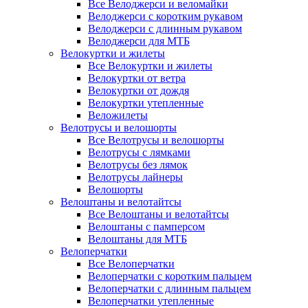
Все Велоджерси и веломайки
Велоджерси с коротким рукавом
Велоджерси с длинным рукавом
Велоджерси для МТБ
Велокуртки и жилеты
Все Велокуртки и жилеты
Велокуртки от ветра
Велокуртки от дождя
Велокуртки утепленные
Веложилеты
Велотрусы и велошорты
Все Велотрусы и велошорты
Велотрусы с лямками
Велотрусы без лямок
Велотрусы лайнеры
Велошорты
Велоштаны и велотайтсы
Все Велоштаны и велотайтсы
Велоштаны с памперсом
Велоштаны для МТБ
Велоперчатки
Все Велоперчатки
Велоперчатки с коротким пальцем
Велоперчатки с длинным пальцем
Велоперчатки утепленные