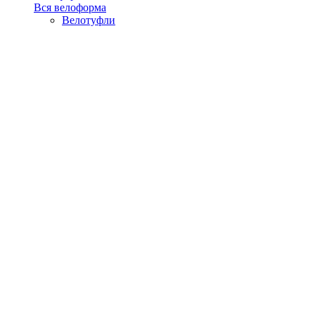
Вся велоформа
Велотуфли