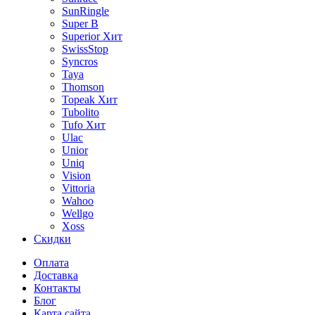
SunRingle
Super B
Superior
Хит
SwissStop
Syncros
Taya
Thomson
Topeak
Хит
Tubolito
Tufo
Хит
Ulac
Unior
Uniq
Vision
Vittoria
Wahoo
Wellgo
Xoss
Скидки
Оплата
Доставка
Контакты
Блог
Карта сайта