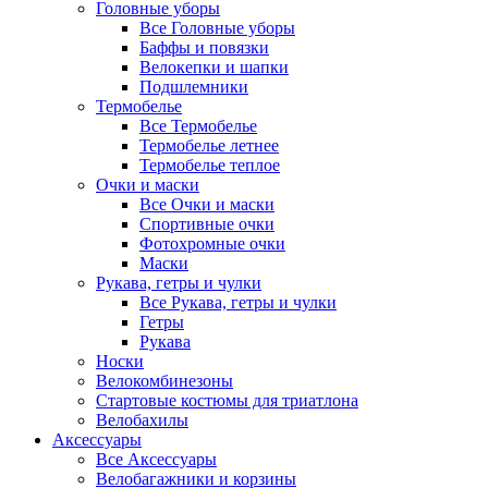
Головные уборы
Все Головные уборы
Баффы и повязки
Велокепки и шапки
Подшлемники
Термобелье
Все Термобелье
Термобелье летнее
Термобелье теплое
Очки и маски
Все Очки и маски
Спортивные очки
Фотохромные очки
Маски
Рукава, гетры и чулки
Все Рукава, гетры и чулки
Гетры
Рукава
Носки
Велокомбинезоны
Стартовые костюмы для триатлона
Велобахилы
Аксессуары
Все Аксессуары
Велобагажники и корзины