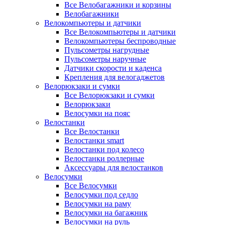
Все Велобагажники и корзины
Велобагажники
Велокомпьютеры и датчики
Все Велокомпьютеры и датчики
Велокомпьютеры беспроводные
Пульсометры нагрудные
Пульсометры наручные
Датчики скорости и каденса
Крепления для велогаджетов
Велорюкзаки и сумки
Все Велорюкзаки и сумки
Велорюкзаки
Велосумки на пояс
Велостанки
Все Велостанки
Велостанки smart
Велостанки под колесо
Велостанки роллерные
Аксессуары для велостанков
Велосумки
Все Велосумки
Велосумки под седло
Велосумки на раму
Велосумки на багажник
Велосумки на руль