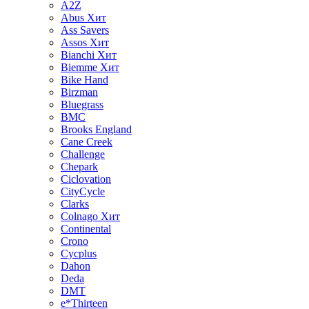
A2Z
Abus
Хит
Ass Savers
Assos
Хит
Bianchi
Хит
Biemme
Хит
Bike Hand
Birzman
Bluegrass
BMC
Brooks England
Cane Creek
Challenge
Chepark
Ciclovation
CityCycle
Clarks
Colnago
Хит
Continental
Crono
Cycplus
Dahon
Deda
DMT
e*Thirteen