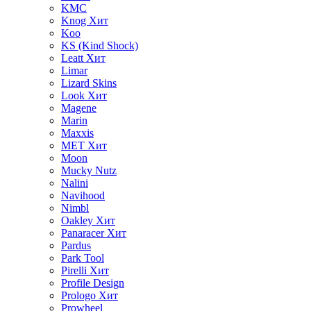
KMC
Knog
Хит
Koo
KS (Kind Shock)
Leatt
Хит
Limar
Lizard Skins
Look
Хит
Magene
Marin
Maxxis
MET
Хит
Moon
Mucky Nutz
Nalini
Navihood
Nimbl
Oakley
Хит
Panaracer
Хит
Pardus
Park Tool
Pirelli
Хит
Profile Design
Prologo
Хит
Prowheel