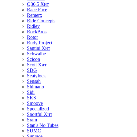
Q36.5
Хит
Race Face
Remerx
Ride Concepts
Ridley
RockBros
Rotor
Rudy Project
Santini
Хит
Schwalbe
Scicon
Scott
Хит
SDG
Seatylock
Sensah
Shimano
Sidi
SKS
Smoove
Specialized
Sportful
Хит
Sram
Stan's No Tubes
SUMC
Sunrace