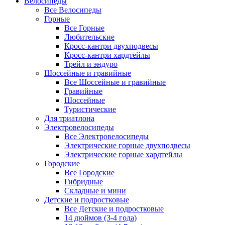
Велосипеды
Все Велосипеды
Горные
Все Горные
Любительские
Кросс-кантри двухподвесы
Кросс-кантри хардтейлы
Трейл и эндуро
Шоссейные и гравийные
Все Шоссейные и гравийные
Гравийные
Шоссейные
Туристические
Для триатлона
Электровелосипеды
Все Электровелосипеды
Электрические горные двухподвесы
Электрические горные хардтейлы
Городские
Все Городские
Гибридные
Складные и мини
Детские и подростковые
Все Детские и подростковые
14 дюймов (3-4 года)