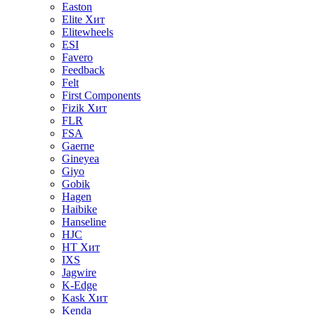
Easton
Elite
Хит
Elitewheels
ESI
Favero
Feedback
Felt
First Components
Fizik
Хит
FLR
FSA
Gaerne
Gineyea
Giyo
Gobik
Hagen
Haibike
Hanseline
HJC
HT
Хит
IXS
Jagwire
K-Edge
Kask
Хит
Kenda