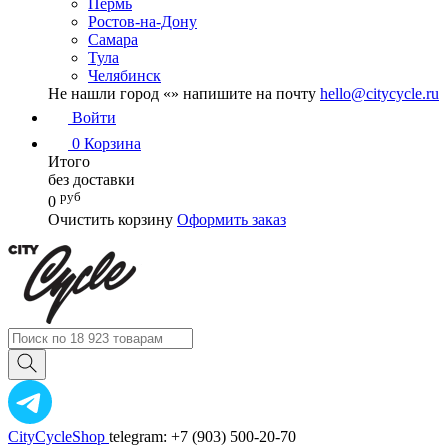
Пермь
Ростов-на-Дону
Самара
Тула
Челябинск
Не нашли город «
» напишите на почту
hello@citycycle.ru
Войти
0
Корзина
Итого
без доставки
руб
0
Очистить корзину
Оформить заказ
CityCycleShop
telegram: +7 (903) 500-20-70