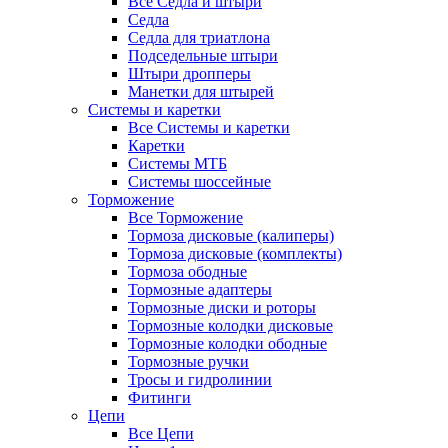
Все Седла и штыри
Седла
Седла для триатлона
Подседельные штыри
Штыри дропперы
Манетки для штырей
Системы и каретки
Все Системы и каретки
Каретки
Системы МТБ
Системы шоссейные
Торможение
Все Торможение
Тормоза дисковые (калиперы)
Тормоза дисковые (комплекты)
Тормоза ободные
Тормозные адаптеры
Тормозные диски и роторы
Тормозные колодки дисковые
Тормозные колодки ободные
Тормозные ручки
Тросы и гидролинии
Фитинги
Цепи
Все Цепи