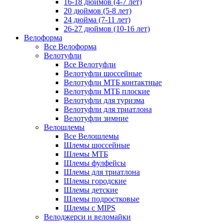
16-18 дюймов (4-7 лет)
20 дюймов (5-8 лет)
24 дюйма (7-11 лет)
26-27 дюймов (10-16 лет)
Велоформа
Все Велоформа
Велотуфли
Все Велотуфли
Велотуфли шоссейные
Велотуфли МТБ контактные
Велотуфли МТБ плоские
Велотуфли для туризма
Велотуфли для триатлона
Велотуфли зимние
Велошлемы
Все Велошлемы
Шлемы шоссейные
Шлемы МТБ
Шлемы фулфейсы
Шлемы для триатлона
Шлемы городские
Шлемы детские
Шлемы подростковые
Шлемы с MIPS
Велоджерси и веломайки