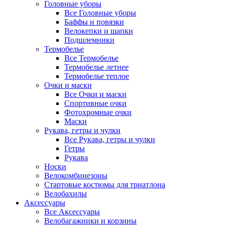
Головные уборы
Все Головные уборы
Баффы и повязки
Велокепки и шапки
Подшлемники
Термобелье
Все Термобелье
Термобелье летнее
Термобелье теплое
Очки и маски
Все Очки и маски
Спортивные очки
Фотохромные очки
Маски
Рукава, гетры и чулки
Все Рукава, гетры и чулки
Гетры
Рукава
Носки
Велокомбинезоны
Стартовые костюмы для триатлона
Велобахилы
Аксессуары
Все Аксессуары
Велобагажники и корзины