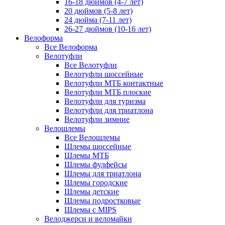
16-18 дюймов (4-7 лет)
20 дюймов (5-8 лет)
24 дюйма (7-11 лет)
26-27 дюймов (10-16 лет)
Велоформа
Все Велоформа
Велотуфли
Все Велотуфли
Велотуфли шоссейные
Велотуфли МТБ контактные
Велотуфли МТБ плоские
Велотуфли для туризма
Велотуфли для триатлона
Велотуфли зимние
Велошлемы
Все Велошлемы
Шлемы шоссейные
Шлемы МТБ
Шлемы фулфейсы
Шлемы для триатлона
Шлемы городские
Шлемы детские
Шлемы подростковые
Шлемы с MIPS
Велоджерси и веломайки