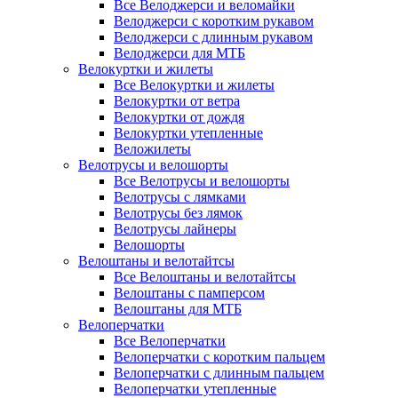
Все Велоджерси и веломайки
Велоджерси с коротким рукавом
Велоджерси с длинным рукавом
Велоджерси для МТБ
Велокуртки и жилеты
Все Велокуртки и жилеты
Велокуртки от ветра
Велокуртки от дождя
Велокуртки утепленные
Веложилеты
Велотрусы и велошорты
Все Велотрусы и велошорты
Велотрусы с лямками
Велотрусы без лямок
Велотрусы лайнеры
Велошорты
Велоштаны и велотайтсы
Все Велоштаны и велотайтсы
Велоштаны с памперсом
Велоштаны для МТБ
Велоперчатки
Все Велоперчатки
Велоперчатки с коротким пальцем
Велоперчатки с длинным пальцем
Велоперчатки утепленные