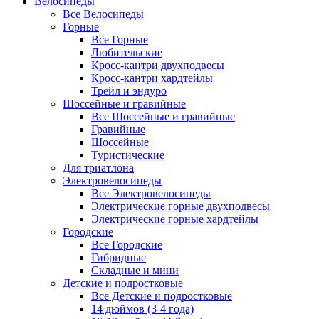
Велосипеды
Все Велосипеды
Горные
Все Горные
Любительские
Кросс-кантри двухподвесы
Кросс-кантри хардтейлы
Трейл и эндуро
Шоссейные и гравийные
Все Шоссейные и гравийные
Гравийные
Шоссейные
Туристические
Для триатлона
Электровелосипеды
Все Электровелосипеды
Электрические горные двухподвесы
Электрические горные хардтейлы
Городские
Все Городские
Гибридные
Складные и мини
Детские и подростковые
Все Детские и подростковые
14 дюймов (3-4 года)