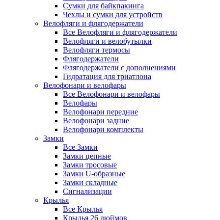
Сумки для байкпакинга
Чехлы и сумки для устройств
Велофляги и флягодержатели
Все Велофляги и флягодержатели
Велофляги и велобутылки
Велофляги термосы
Флягодержатели
Флягодержатели с дополнениями
Гидратация для триатлона
Велофонари и велофары
Все Велофонари и велофары
Велофары
Велофонари передние
Велофонари задние
Велофонари комплекты
Замки
Все Замки
Замки цепные
Замки тросовые
Замки U-образные
Замки складные
Сигнализации
Крылья
Все Крылья
Крылья 26 дюймов