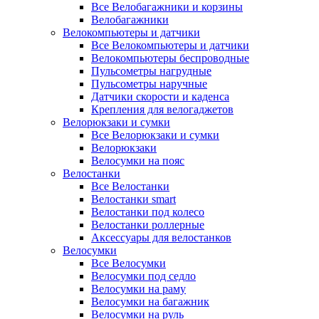
Все Велобагажники и корзины
Велобагажники
Велокомпьютеры и датчики
Все Велокомпьютеры и датчики
Велокомпьютеры беспроводные
Пульсометры нагрудные
Пульсометры наручные
Датчики скорости и каденса
Крепления для велогаджетов
Велорюкзаки и сумки
Все Велорюкзаки и сумки
Велорюкзаки
Велосумки на пояс
Велостанки
Все Велостанки
Велостанки smart
Велостанки под колесо
Велостанки роллерные
Аксессуары для велостанков
Велосумки
Все Велосумки
Велосумки под седло
Велосумки на раму
Велосумки на багажник
Велосумки на руль