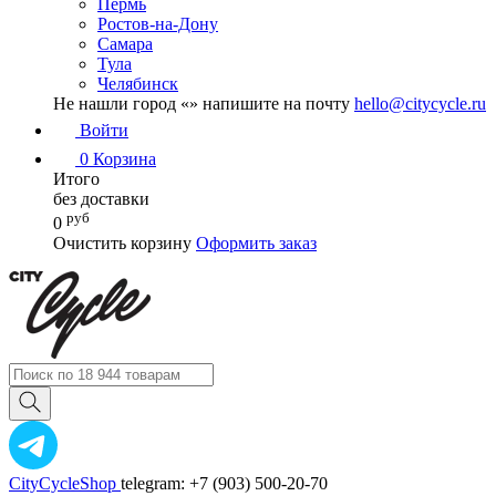
Пермь
Ростов-на-Дону
Самара
Тула
Челябинск
Не нашли город «
» напишите на почту
hello@citycycle.ru
Войти
0
Корзина
Итого
без доставки
руб
0
Очистить корзину
Оформить заказ
CityCycleShop
telegram: +7 (903) 500-20-70