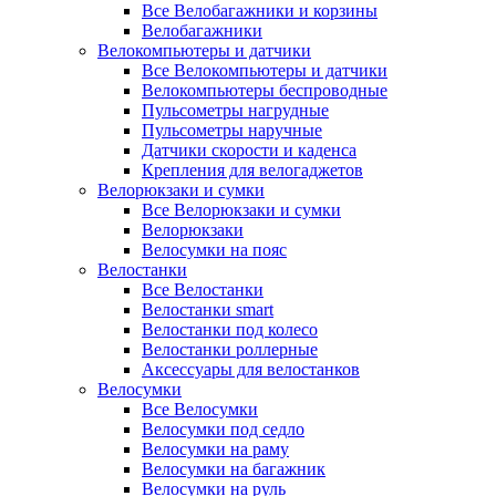
Все Велобагажники и корзины
Велобагажники
Велокомпьютеры и датчики
Все Велокомпьютеры и датчики
Велокомпьютеры беспроводные
Пульсометры нагрудные
Пульсометры наручные
Датчики скорости и каденса
Крепления для велогаджетов
Велорюкзаки и сумки
Все Велорюкзаки и сумки
Велорюкзаки
Велосумки на пояс
Велостанки
Все Велостанки
Велостанки smart
Велостанки под колесо
Велостанки роллерные
Аксессуары для велостанков
Велосумки
Все Велосумки
Велосумки под седло
Велосумки на раму
Велосумки на багажник
Велосумки на руль