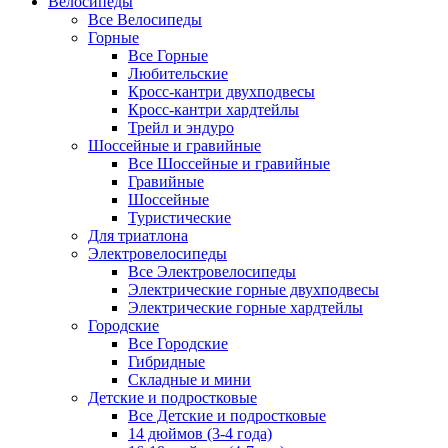
Велосипеды
Все Велосипеды
Горные
Все Горные
Любительские
Кросс-кантри двухподвесы
Кросс-кантри хардтейлы
Трейл и эндуро
Шоссейные и гравийные
Все Шоссейные и гравийные
Гравийные
Шоссейные
Туристические
Для триатлона
Электровелосипеды
Все Электровелосипеды
Электрические горные двухподвесы
Электрические горные хардтейлы
Городские
Все Городские
Гибридные
Складные и мини
Детские и подростковые
Все Детские и подростковые
14 дюймов (3-4 года)