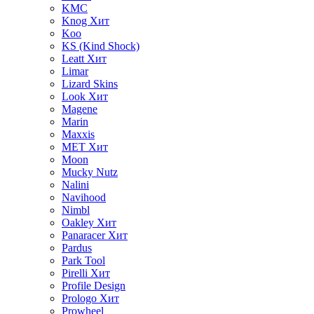
KMC
Knog
Хит
Koo
KS (Kind Shock)
Leatt
Хит
Limar
Lizard Skins
Look
Хит
Magene
Marin
Maxxis
MET
Хит
Moon
Mucky Nutz
Nalini
Navihood
Nimbl
Oakley
Хит
Panaracer
Хит
Pardus
Park Tool
Pirelli
Хит
Profile Design
Prologo
Хит
Prowheel