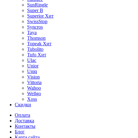
SunRingle
Super B
Superior
Хит
SwissStop
Syncros
Taya
Thomson
Topeak
Хит
Tubolito
Tufo
Хит
Ulac
Unior
Uniq
Vision
Vittoria
Wahoo
Wellgo
Xoss
Скидки
Оплата
Доставка
Контакты
Блог
Карта сайта