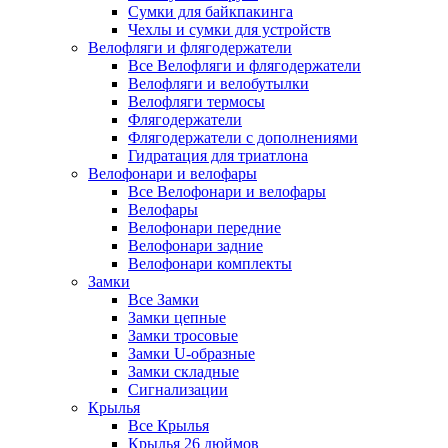
Сумки для байкпакинга
Чехлы и сумки для устройств
Велофляги и флягодержатели
Все Велофляги и флягодержатели
Велофляги и велобутылки
Велофляги термосы
Флягодержатели
Флягодержатели с дополнениями
Гидратация для триатлона
Велофонари и велофары
Все Велофонари и велофары
Велофары
Велофонари передние
Велофонари задние
Велофонари комплекты
Замки
Все Замки
Замки цепные
Замки тросовые
Замки U-образные
Замки складные
Сигнализации
Крылья
Все Крылья
Крылья 26 дюймов