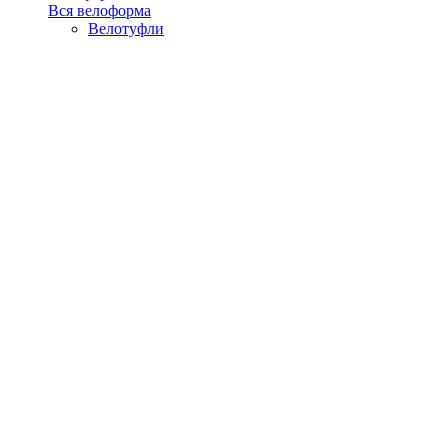
Вся велоформа
Велотуфли