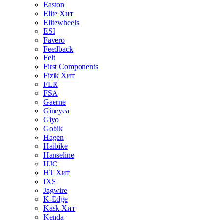
Easton
Elite
Хит
Elitewheels
ESI
Favero
Feedback
Felt
First Components
Fizik
Хит
FLR
FSA
Gaerne
Gineyea
Giyo
Gobik
Hagen
Haibike
Hanseline
HJC
HT
Хит
IXS
Jagwire
K-Edge
Kask
Хит
Kenda