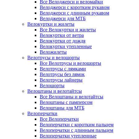
Все Велоджерси и веломайки
Велоджерси с коротким рукавом
Велоджерси с длинным рукавом
Велоджерси для МТБ
Велокуртки и жилеты
Все Велокуртки и жилеты
Велокуртки от ветра
Велокуртки от дождя
Велокуртки утепленные
Веложилеты
Велотрусы и велошорты
Все Велотрусы и велошорты
Велотрусы с лямками
Велотрусы без лямок
Велотрусы лайнеры
Велошорты
Велоштаны и велотайтсы
Все Велоштаны и велотайтсы
Велоштаны с памперсом
Велоштаны для МТБ
Велоперчатки
Все Велоперчатки
Велоперчатки с коротким пальцем
Велоперчатки с длинным пальцем
Велоперчатки утепленные