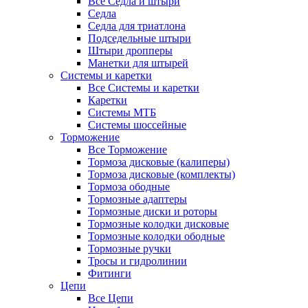
Все Седла и штыри
Седла
Седла для триатлона
Подседельные штыри
Штыри дропперы
Манетки для штырей
Системы и каретки
Все Системы и каретки
Каретки
Системы МТБ
Системы шоссейные
Торможение
Все Торможение
Тормоза дисковые (калиперы)
Тормоза дисковые (комплекты)
Тормоза ободные
Тормозные адаптеры
Тормозные диски и роторы
Тормозные колодки дисковые
Тормозные колодки ободные
Тормозные ручки
Тросы и гидролинии
Фитинги
Цепи
Все Цепи