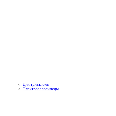
Для триатлона
Электровелосипеды