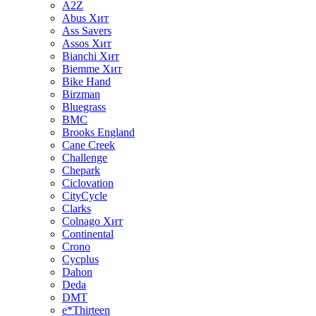
A2Z
Abus
Хит
Ass Savers
Assos
Хит
Bianchi
Хит
Biemme
Хит
Bike Hand
Birzman
Bluegrass
BMC
Brooks England
Cane Creek
Challenge
Chepark
Ciclovation
CityCycle
Clarks
Colnago
Хит
Continental
Crono
Cycplus
Dahon
Deda
DMT
e*Thirteen