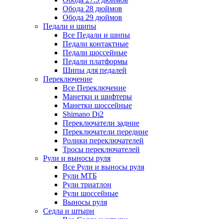
Обода 28 дюймов
Обода 29 дюймов
Педали и шипы
Все Педали и шипы
Педали контактные
Педали шоссейные
Педали платформы
Шипы для педалей
Переключение
Все Переключение
Манетки и шифтеры
Манетки шоссейные
Shimano Di2
Переключатели задние
Переключатели передние
Ролики переключателей
Тросы переключателей
Рули и выносы руля
Все Рули и выносы руля
Рули МТБ
Рули триатлон
Рули шоссейные
Выносы руля
Седла и штыри