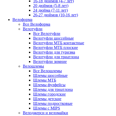
16-18 дюймов (4-7 лет)
20 дюймов (5-8 лет)
24 дюйма (7-11 лет)
26-27 дюймов (10-16 лет)
Велоформа
Все Велоформа
Велотуфли
Все Велотуфли
Велотуфли шоссейные
Велотуфли МТБ контактные
Велотуфли МТБ плоские
Велотуфли для туризма
Велотуфли для триатлона
Велотуфли зимние
Велошлемы
Все Велошлемы
Шлемы шоссейные
Шлемы МТБ
Шлемы фулфейсы
Шлемы для триатлона
Шлемы городские
Шлемы детские
Шлемы подростковые
Шлемы с MIPS
Велоджерси и веломайки