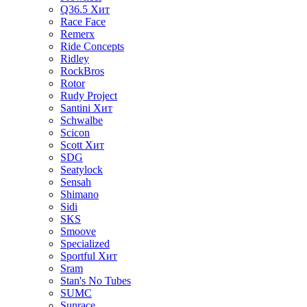
Q36.5
Хит
Race Face
Remerx
Ride Concepts
Ridley
RockBros
Rotor
Rudy Project
Santini
Хит
Schwalbe
Scicon
Scott
Хит
SDG
Seatylock
Sensah
Shimano
Sidi
SKS
Smoove
Specialized
Sportful
Хит
Sram
Stan's No Tubes
SUMC
Sunrace