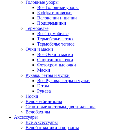
Головные уборы
Все Головные уборы
Баффы и повязки
Велокепки и шапки
Подшлемники
Термобелье
Все Термобелье
Термобелье летнее
Термобелье теплое
Очки и маски
Все Очки и маски
Спортивные очки
Фотохромные очки
Маски
Рукава, гетры и чулки
Все Рукава, гетры и чулки
Гетры
Рукава
Носки
Велокомбинезоны
Стартовые костюмы для триатлона
Велобахилы
Аксессуары
Все Аксессуары
Велобагажники и корзины