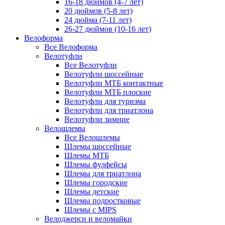
16-18 дюймов (4-7 лет)
20 дюймов (5-8 лет)
24 дюйма (7-11 лет)
26-27 дюймов (10-16 лет)
Велоформа
Все Велоформа
Велотуфли
Все Велотуфли
Велотуфли шоссейные
Велотуфли МТБ контактные
Велотуфли МТБ плоские
Велотуфли для туризма
Велотуфли для триатлона
Велотуфли зимние
Велошлемы
Все Велошлемы
Шлемы шоссейные
Шлемы МТБ
Шлемы фулфейсы
Шлемы для триатлона
Шлемы городские
Шлемы детские
Шлемы подростковые
Шлемы с MIPS
Велоджерси и веломайки