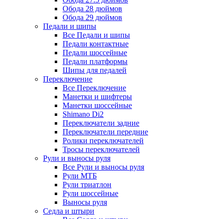
Обода 28 дюймов
Обода 29 дюймов
Педали и шипы
Все Педали и шипы
Педали контактные
Педали шоссейные
Педали платформы
Шипы для педалей
Переключение
Все Переключение
Манетки и шифтеры
Манетки шоссейные
Shimano Di2
Переключатели задние
Переключатели передние
Ролики переключателей
Тросы переключателей
Рули и выносы руля
Все Рули и выносы руля
Рули МТБ
Рули триатлон
Рули шоссейные
Выносы руля
Седла и штыри