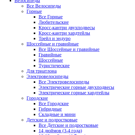
Велосипеды
Все Велосипеды
Горные
Все Горные
Любительские
Кросс-кантри двухподвесы
Кросс-кантри хардтейлы
Трейл и эндуро
Шоссейные и гравийные
Все Шоссейные и гравийные
Гравийные
Шоссейные
Туристические
Для триатлона
Электровелосипеды
Все Электровелосипеды
Электрические горные двухподвесы
Электрические горные хардтейлы
Городские
Все Городские
Гибридные
Складные и мини
Детские и подростковые
Все Детские и подростковые
14 дюймов (3-4 года)