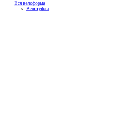
Вся велоформа
Велотуфли