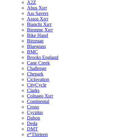
A2Z
Abus
Хит
Ass Savers
Assos
Хит
Bianchi
Хит
Biemme
Хит
Bike Hand
Birzman
Bluegrass
BMC
Brooks England
Cane Creek
Challenge
Chepark
Ciclovation
CityCycle
Clarks
Colnago
Хит
Continental
Crono
Cycplus
Dahon
Deda
DMT
e*Thirteen