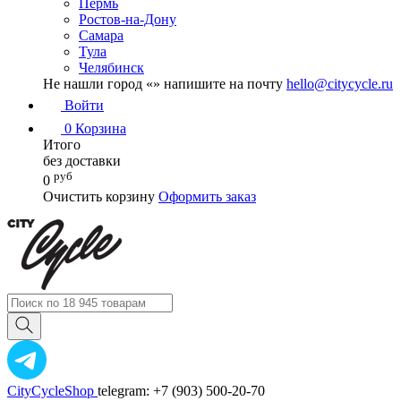
Пермь
Ростов-на-Дону
Самара
Тула
Челябинск
Не нашли город «
» напишите на почту
hello@citycycle.ru
Войти
0
Корзина
Итого
без доставки
руб
0
Очистить корзину
Оформить заказ
CityCycleShop
telegram: +7 (903) 500-20-70