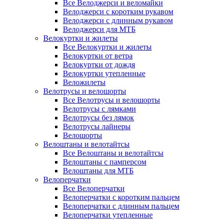
Все Велоджерси и веломайки
Велоджерси с коротким рукавом
Велоджерси с длинным рукавом
Велоджерси для МТБ
Велокуртки и жилеты
Все Велокуртки и жилеты
Велокуртки от ветра
Велокуртки от дождя
Велокуртки утепленные
Веложилеты
Велотрусы и велошорты
Все Велотрусы и велошорты
Велотрусы с лямками
Велотрусы без лямок
Велотрусы лайнеры
Велошорты
Велоштаны и велотайтсы
Все Велоштаны и велотайтсы
Велоштаны с памперсом
Велоштаны для МТБ
Велоперчатки
Все Велоперчатки
Велоперчатки с коротким пальцем
Велоперчатки с длинным пальцем
Велоперчатки утепленные