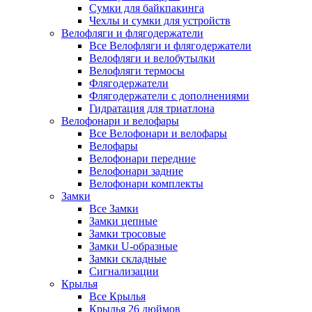
Сумки для байкпакинга
Чехлы и сумки для устройств
Велофляги и флягодержатели
Все Велофляги и флягодержатели
Велофляги и велобутылки
Велофляги термосы
Флягодержатели
Флягодержатели с дополнениями
Гидратация для триатлона
Велофонари и велофары
Все Велофонари и велофары
Велофары
Велофонари передние
Велофонари задние
Велофонари комплекты
Замки
Все Замки
Замки цепные
Замки тросовые
Замки U-образные
Замки складные
Сигнализации
Крылья
Все Крылья
Крылья 26 дюймов