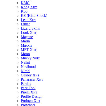
KMC
Knog
Хит
Koo
KS (Kind Shock)
Leatt
Хит
Limar
Lizard Skins
Look
Хит
Magene
Marin
Maxxis
MET
Хит
Moon
Mucky Nutz
Nalini
Navihood
Nimbl
Oakley
Хит
Panaracer
Хит
Pardus
Park Tool
Pirelli
Хит
Profile Design
Prologo
Хит
Prowheel