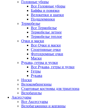
Головные уборы
Все Головные уборы
Баффы и повязки
Велокепки и шапки
Подшлемники
Термобелье
Все Термобелье
Термобелье летнее
Термобелье теплое
Очки и маски
Все Очки и маски
Спортивные очки
Фотохромные очки
Маски
Рукава, гетры и чулки
Все Рукава, гетры и чулки
Гетры
Рукава
Носки
Велокомбинезоны
Стартовые костюмы для триатлона
Велобахилы
Аксессуары
Все Аксессуары
Велобагажники и корзины