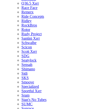
Q36.5
Хит
Race Face
Remerx
Ride Concepts
Ridley
RockBros
Rotor
Rudy Project
Santini
Хит
Schwalbe
Scicon
Scott
Хит
SDG
Seatylock
Sensah
Shimano
Sidi
SKS
Smoove
Specialized
Sportful
Хит
Sram
Stan's No Tubes
SUMC
Sunrace