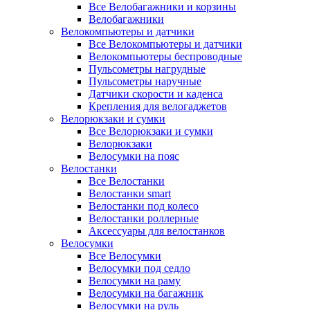
Все Велобагажники и корзины
Велобагажники
Велокомпьютеры и датчики
Все Велокомпьютеры и датчики
Велокомпьютеры беспроводные
Пульсометры нагрудные
Пульсометры наручные
Датчики скорости и каденса
Крепления для велогаджетов
Велорюкзаки и сумки
Все Велорюкзаки и сумки
Велорюкзаки
Велосумки на пояс
Велостанки
Все Велостанки
Велостанки smart
Велостанки под колесо
Велостанки роллерные
Аксессуары для велостанков
Велосумки
Все Велосумки
Велосумки под седло
Велосумки на раму
Велосумки на багажник
Велосумки на руль