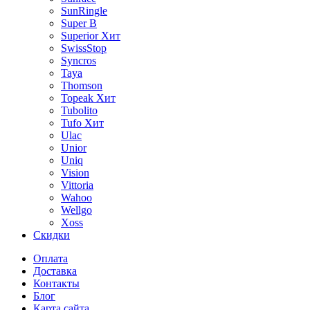
SunRingle
Super B
Superior
Хит
SwissStop
Syncros
Taya
Thomson
Topeak
Хит
Tubolito
Tufo
Хит
Ulac
Unior
Uniq
Vision
Vittoria
Wahoo
Wellgo
Xoss
Скидки
Оплата
Доставка
Контакты
Блог
Карта сайта