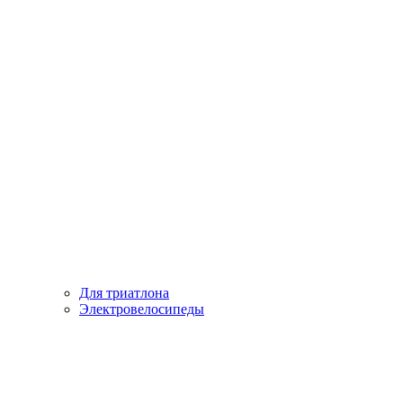
Для триатлона
Электровелосипеды