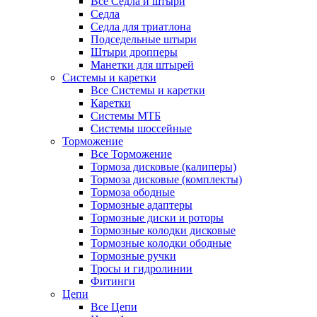
Все Седла и штыри
Седла
Седла для триатлона
Подседельные штыри
Штыри дропперы
Манетки для штырей
Системы и каретки
Все Системы и каретки
Каретки
Системы МТБ
Системы шоссейные
Торможение
Все Торможение
Тормоза дисковые (калиперы)
Тормоза дисковые (комплекты)
Тормоза ободные
Тормозные адаптеры
Тормозные диски и роторы
Тормозные колодки дисковые
Тормозные колодки ободные
Тормозные ручки
Тросы и гидролинии
Фитинги
Цепи
Все Цепи