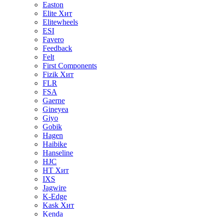
Easton
Elite
Хит
Elitewheels
ESI
Favero
Feedback
Felt
First Components
Fizik
Хит
FLR
FSA
Gaerne
Gineyea
Giyo
Gobik
Hagen
Haibike
Hanseline
HJC
HT
Хит
IXS
Jagwire
K-Edge
Kask
Хит
Kenda