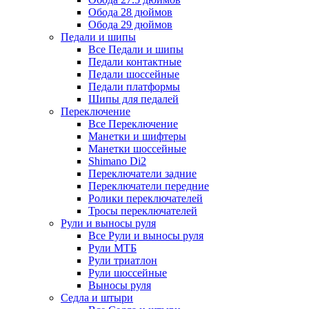
Обода 28 дюймов
Обода 29 дюймов
Педали и шипы
Все Педали и шипы
Педали контактные
Педали шоссейные
Педали платформы
Шипы для педалей
Переключение
Все Переключение
Манетки и шифтеры
Манетки шоссейные
Shimano Di2
Переключатели задние
Переключатели передние
Ролики переключателей
Тросы переключателей
Рули и выносы руля
Все Рули и выносы руля
Рули МТБ
Рули триатлон
Рули шоссейные
Выносы руля
Седла и штыри