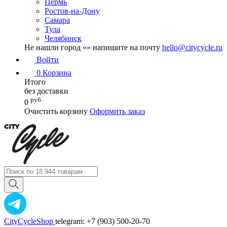
Пермь
Ростов-на-Дону
Самара
Тула
Челябинск
Не нашли город «
» напишите на почту
hello@citycycle.ru
Войти
0
Корзина
Итого
без доставки
руб
0
Очистить корзину
Оформить заказ
CityCycleShop
telegram: +7 (903) 500-20-70