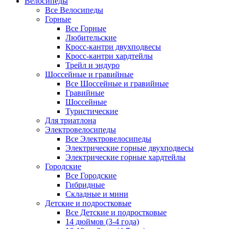
Велосипеды
Все Велосипеды
Горные
Все Горные
Любительские
Кросс-кантри двухподвесы
Кросс-кантри хардтейлы
Трейл и эндуро
Шоссейные и гравийные
Все Шоссейные и гравийные
Гравийные
Шоссейные
Туристические
Для триатлона
Электровелосипеды
Все Электровелосипеды
Электрические горные двухподвесы
Электрические горные хардтейлы
Городские
Все Городские
Гибридные
Складные и мини
Детские и подростковые
Все Детские и подростковые
14 дюймов (3-4 года)