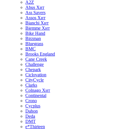
A2Z
Abus
Хит
Ass Savers
Assos
Хит
Bianchi
Хит
Biemme
Хит
Bike Hand
Birzman
Bluegrass
BMC
Brooks England
Cane Creek
Challenge
Chepark
Ciclovation
CityCycle
Clarks
Colnago
Хит
Continental
Crono
Cycplus
Dahon
Deda
DMT
e*Thirteen