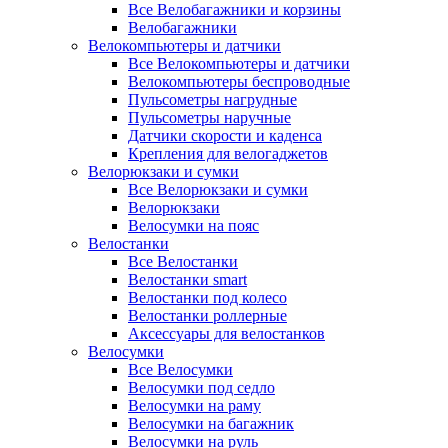
Все Велобагажники и корзины
Велобагажники
Велокомпьютеры и датчики
Все Велокомпьютеры и датчики
Велокомпьютеры беспроводные
Пульсометры нагрудные
Пульсометры наручные
Датчики скорости и каденса
Крепления для велогаджетов
Велорюкзаки и сумки
Все Велорюкзаки и сумки
Велорюкзаки
Велосумки на пояс
Велостанки
Все Велостанки
Велостанки smart
Велостанки под колесо
Велостанки роллерные
Аксессуары для велостанков
Велосумки
Все Велосумки
Велосумки под седло
Велосумки на раму
Велосумки на багажник
Велосумки на руль