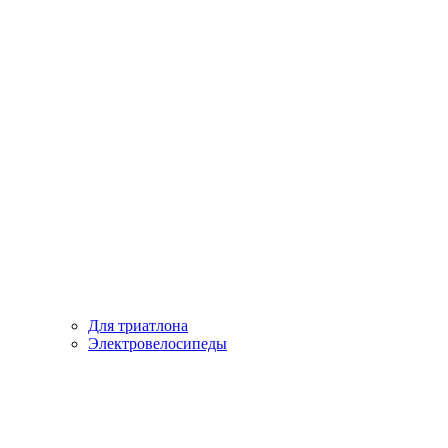
Для триатлона
Электровелосипеды