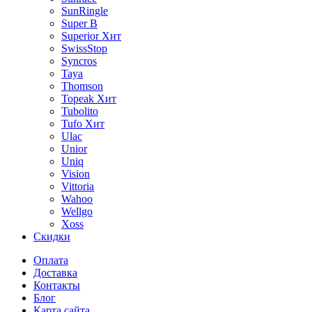
SunRingle
Super B
Superior
Хит
SwissStop
Syncros
Taya
Thomson
Topeak
Хит
Tubolito
Tufo
Хит
Ulac
Unior
Uniq
Vision
Vittoria
Wahoo
Wellgo
Xoss
Скидки
Оплата
Доставка
Контакты
Блог
Карта сайта