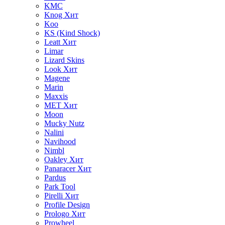
KMC
Knog
Хит
Koo
KS (Kind Shock)
Leatt
Хит
Limar
Lizard Skins
Look
Хит
Magene
Marin
Maxxis
MET
Хит
Moon
Mucky Nutz
Nalini
Navihood
Nimbl
Oakley
Хит
Panaracer
Хит
Pardus
Park Tool
Pirelli
Хит
Profile Design
Prologo
Хит
Prowheel