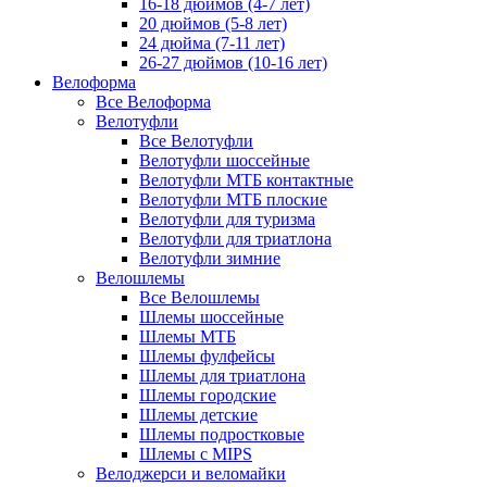
16-18 дюймов (4-7 лет)
20 дюймов (5-8 лет)
24 дюйма (7-11 лет)
26-27 дюймов (10-16 лет)
Велоформа
Все Велоформа
Велотуфли
Все Велотуфли
Велотуфли шоссейные
Велотуфли МТБ контактные
Велотуфли МТБ плоские
Велотуфли для туризма
Велотуфли для триатлона
Велотуфли зимние
Велошлемы
Все Велошлемы
Шлемы шоссейные
Шлемы МТБ
Шлемы фулфейсы
Шлемы для триатлона
Шлемы городские
Шлемы детские
Шлемы подростковые
Шлемы с MIPS
Велоджерси и веломайки