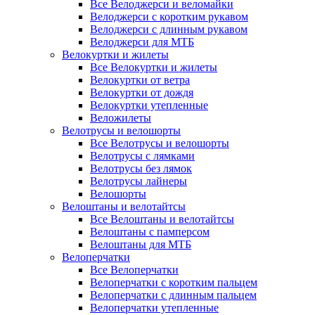
Все Велоджерси и веломайки
Велоджерси с коротким рукавом
Велоджерси с длинным рукавом
Велоджерси для МТБ
Велокуртки и жилеты
Все Велокуртки и жилеты
Велокуртки от ветра
Велокуртки от дождя
Велокуртки утепленные
Веложилеты
Велотрусы и велошорты
Все Велотрусы и велошорты
Велотрусы с лямками
Велотрусы без лямок
Велотрусы лайнеры
Велошорты
Велоштаны и велотайтсы
Все Велоштаны и велотайтсы
Велоштаны с памперсом
Велоштаны для МТБ
Велоперчатки
Все Велоперчатки
Велоперчатки с коротким пальцем
Велоперчатки с длинным пальцем
Велоперчатки утепленные