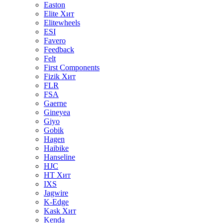
Easton
Elite
Хит
Elitewheels
ESI
Favero
Feedback
Felt
First Components
Fizik
Хит
FLR
FSA
Gaerne
Gineyea
Giyo
Gobik
Hagen
Haibike
Hanseline
HJC
HT
Хит
IXS
Jagwire
K-Edge
Kask
Хит
Kenda