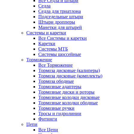
Все Седла и штыри
Седла
Седла для триатлона
Подседельные штыри
Штыри дропперы
Манетки для штырей
Системы и каретки
Все Системы и каретки
Каретки
Системы МТБ
Системы шоссейные
Торможение
Все Торможение
Тормоза дисковые (калиперы)
Тормоза дисковые (комплекты)
Тормоза ободные
Тормозные адаптеры
Тормозные диски и роторы
Тормозные колодки дисковые
Тормозные колодки ободные
Тормозные ручки
Тросы и гидролинии
Фитинги
Цепи
Все Цепи