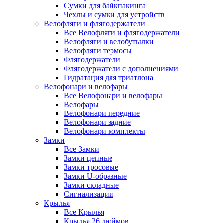
Сумки для байкпакинга
Чехлы и сумки для устройств
Велофляги и флягодержатели
Все Велофляги и флягодержатели
Велофляги и велобутылки
Велофляги термосы
Флягодержатели
Флягодержатели с дополнениями
Гидратация для триатлона
Велофонари и велофары
Все Велофонари и велофары
Велофары
Велофонари передние
Велофонари задние
Велофонари комплекты
Замки
Все Замки
Замки цепные
Замки тросовые
Замки U-образные
Замки складные
Сигнализации
Крылья
Все Крылья
Крылья 26 дюймов