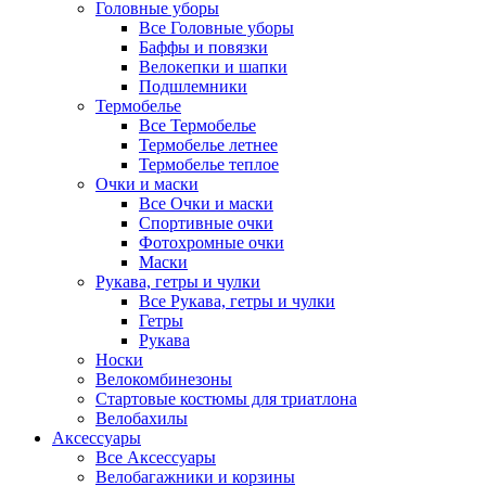
Головные уборы
Все Головные уборы
Баффы и повязки
Велокепки и шапки
Подшлемники
Термобелье
Все Термобелье
Термобелье летнее
Термобелье теплое
Очки и маски
Все Очки и маски
Спортивные очки
Фотохромные очки
Маски
Рукава, гетры и чулки
Все Рукава, гетры и чулки
Гетры
Рукава
Носки
Велокомбинезоны
Стартовые костюмы для триатлона
Велобахилы
Аксессуары
Все Аксессуары
Велобагажники и корзины