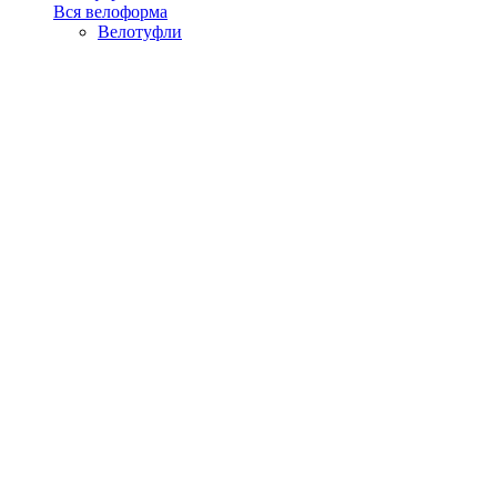
Вся велоформа
Велотуфли