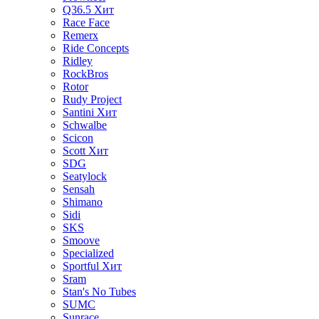
Q36.5
Хит
Race Face
Remerx
Ride Concepts
Ridley
RockBros
Rotor
Rudy Project
Santini
Хит
Schwalbe
Scicon
Scott
Хит
SDG
Seatylock
Sensah
Shimano
Sidi
SKS
Smoove
Specialized
Sportful
Хит
Sram
Stan's No Tubes
SUMC
Sunrace