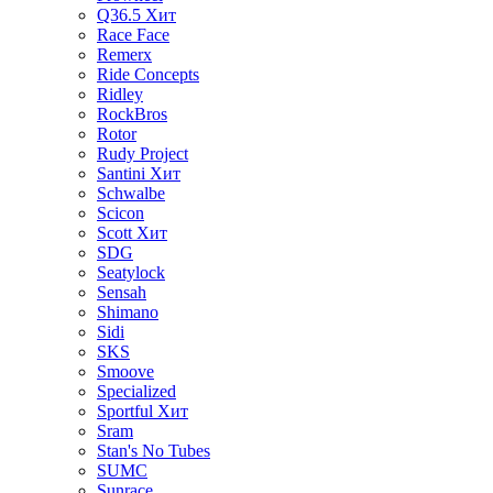
Q36.5
Хит
Race Face
Remerx
Ride Concepts
Ridley
RockBros
Rotor
Rudy Project
Santini
Хит
Schwalbe
Scicon
Scott
Хит
SDG
Seatylock
Sensah
Shimano
Sidi
SKS
Smoove
Specialized
Sportful
Хит
Sram
Stan's No Tubes
SUMC
Sunrace