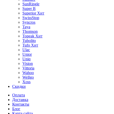
SunRingle
Super B
Superior
Хит
SwissStop
Syncros
Taya
Thomson
Topeak
Хит
Tubolito
Tufo
Хит
Ulac
Unior
Uniq
Vision
Vittoria
Wahoo
Wellgo
Xoss
Скидки
Оплата
Доставка
Контакты
Блог
Карта сайта