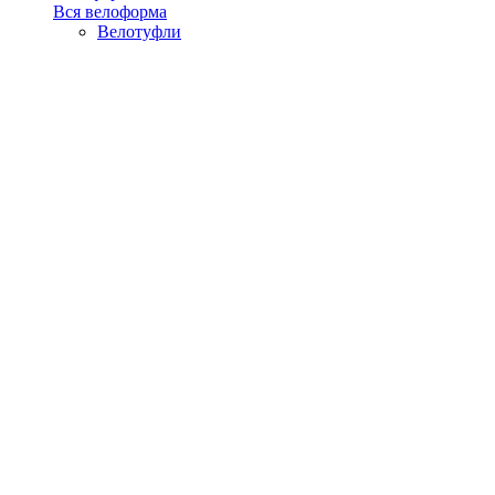
Вся велоформа
Велотуфли