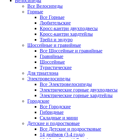
Велосипеды
Все Велосипеды
Горные
Все Горные
Любительские
Кросс-кантри двухподвесы
Кросс-кантри хардтейлы
Трейл и эндуро
Шоссейные и гравийные
Все Шоссейные и гравийные
Гравийные
Шоссейные
Туристические
Для триатлона
Электровелосипеды
Все Электровелосипеды
Электрические горные двухподвесы
Электрические горные хардтейлы
Городские
Все Городские
Гибридные
Складные и мини
Детские и подростковые
Все Детские и подростковые
14 дюймов (3-4 года)