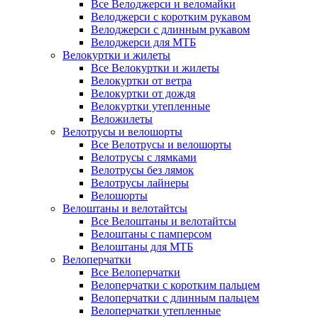
Все Велоджерси и веломайки
Велоджерси с коротким рукавом
Велоджерси с длинным рукавом
Велоджерси для МТБ
Велокуртки и жилеты
Все Велокуртки и жилеты
Велокуртки от ветра
Велокуртки от дождя
Велокуртки утепленные
Веложилеты
Велотрусы и велошорты
Все Велотрусы и велошорты
Велотрусы с лямками
Велотрусы без лямок
Велотрусы лайнеры
Велошорты
Велоштаны и велотайтсы
Все Велоштаны и велотайтсы
Велоштаны с памперсом
Велоштаны для МТБ
Велоперчатки
Все Велоперчатки
Велоперчатки с коротким пальцем
Велоперчатки с длинным пальцем
Велоперчатки утепленные