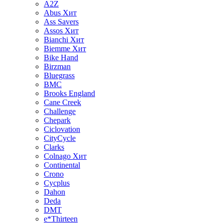
A2Z
Abus
Хит
Ass Savers
Assos
Хит
Bianchi
Хит
Biemme
Хит
Bike Hand
Birzman
Bluegrass
BMC
Brooks England
Cane Creek
Challenge
Chepark
Ciclovation
CityCycle
Clarks
Colnago
Хит
Continental
Crono
Cycplus
Dahon
Deda
DMT
e*Thirteen