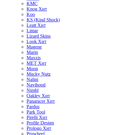
KMC
Knog
Хит
Koo
KS (Kind Shock)
Leatt
Хит
Limar
Lizard Skins
Look
Хит
Magene
Marin
Maxxis
MET
Хит
Moon
Mucky Nutz
Nalini
Navihood
Nimbl
Oakley
Хит
Panaracer
Хит
Pardus
Park Tool
Pirelli
Хит
Profile Design
Prologo
Хит
Prowheel