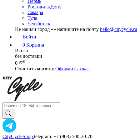
Пермь
Ростов-на-Дону
Самара
Тула
Челябинск
Не нашли город «
» напишите на почту
hello@citycycle.ru
Войти
0
Корзина
Итого
без доставки
руб
0
Очистить корзину
Оформить заказ
CityCycleShop
telegram: +7 (903) 500-20-70