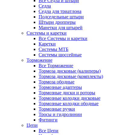
Все Седла и штыри
Седла
Седла для триатлона
Подседельные штыри
Штыри дропперы
Манетки для штырей
Системы и каретки
Все Системы и каретки
Каретки
Системы МТБ
Системы шоссейные
Торможение
Все Торможение
Тормоза дисковые (калиперы)
Тормоза дисковые (комплекты)
Тормоза ободные
Тормозные адаптеры
Тормозные диски и роторы
Тормозные колодки дисковые
Тормозные колодки ободные
Тормозные ручки
Тросы и гидролинии
Фитинги
Цепи
Все Цепи