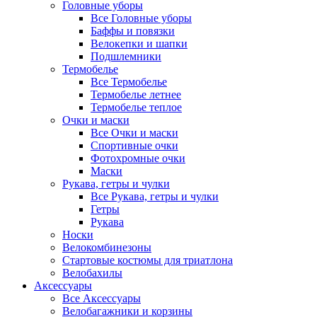
Головные уборы
Все Головные уборы
Баффы и повязки
Велокепки и шапки
Подшлемники
Термобелье
Все Термобелье
Термобелье летнее
Термобелье теплое
Очки и маски
Все Очки и маски
Спортивные очки
Фотохромные очки
Маски
Рукава, гетры и чулки
Все Рукава, гетры и чулки
Гетры
Рукава
Носки
Велокомбинезоны
Стартовые костюмы для триатлона
Велобахилы
Аксессуары
Все Аксессуары
Велобагажники и корзины