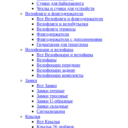
Сумки для байкпакинга
Чехлы и сумки для устройств
Велофляги и флягодержатели
Все Велофляги и флягодержатели
Велофляги и велобутылки
Велофляги термосы
Флягодержатели
Флягодержатели с дополнениями
Гидратация для триатлона
Велофонари и велофары
Все Велофонари и велофары
Велофары
Велофонари передние
Велофонари задние
Велофонари комплекты
Замки
Все Замки
Замки цепные
Замки тросовые
Замки U-образные
Замки складные
Сигнализации
Крылья
Все Крылья
Крылья 26 дюймов