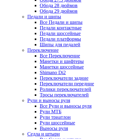
Обода 28 дюймов
Обода 29 дюймов
Педали и шипы
Все Педали и шипы
Педали контактные
Педали шоссейные
Педали платформы
Шипы для педалей
Переключение
Все Переключение
Манетки и шифтеры
Манетки шоссейные
Shimano Di2
Переключатели задние
Переключатели передние
Ролики переключателей
Тросы переключателей
Рули и выносы руля
Все Рули и выносы руля
Рули МТБ
Рули триатлон
Рули шоссейные
Выносы руля
Седла и штыри