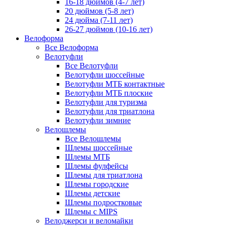
16-18 дюймов (4-7 лет)
20 дюймов (5-8 лет)
24 дюйма (7-11 лет)
26-27 дюймов (10-16 лет)
Велоформа
Все Велоформа
Велотуфли
Все Велотуфли
Велотуфли шоссейные
Велотуфли МТБ контактные
Велотуфли МТБ плоские
Велотуфли для туризма
Велотуфли для триатлона
Велотуфли зимние
Велошлемы
Все Велошлемы
Шлемы шоссейные
Шлемы МТБ
Шлемы фулфейсы
Шлемы для триатлона
Шлемы городские
Шлемы детские
Шлемы подростковые
Шлемы с MIPS
Велоджерси и веломайки