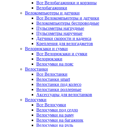
Все Велобагажники и корзины
Велобагажники
Велокомпьютеры и датчики
Все Велокомпьютеры и датчики
Велокомпьютеры беспроводные
Пульсометры нагрудные
Пульсометры наручные
Датчики скорости и каденса
Крепления для велогаджетов
Велорюкзаки и сумки
Все Велорюкзаки и сумки
Велорюкзаки
Велосумки на пояс
Велостанки
Все Велостанки
Велостанки smart
Велостанки под колесо
Велостанки роллерные
Аксессуары для велостанков
Велосумки
Все Велосумки
Велосумки под седло
Велосумки на раму
Велосумки на багажник
Велосумки на руль