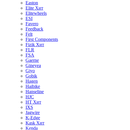
Easton
Elite
Хит
Elitewheels
ESI
Favero
Feedback
Felt
First Components
Fizik
Хит
FLR
FSA
Gaerne
Gineyea
Giyo
Gobik
Hagen
Haibike
Hanseline
HJC
HT
Хит
IXS
Jagwire
K-Edge
Kask
Хит
Kenda