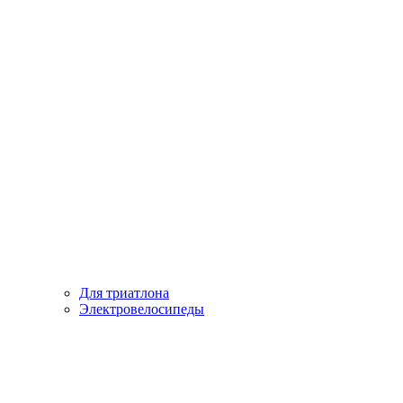
Для триатлона
Электровелосипеды