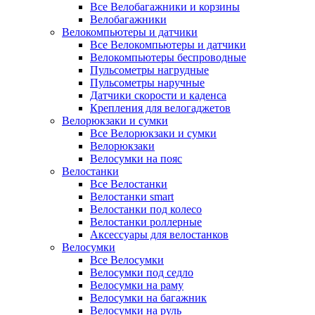
Все Велобагажники и корзины
Велобагажники
Велокомпьютеры и датчики
Все Велокомпьютеры и датчики
Велокомпьютеры беспроводные
Пульсометры нагрудные
Пульсометры наручные
Датчики скорости и каденса
Крепления для велогаджетов
Велорюкзаки и сумки
Все Велорюкзаки и сумки
Велорюкзаки
Велосумки на пояс
Велостанки
Все Велостанки
Велостанки smart
Велостанки под колесо
Велостанки роллерные
Аксессуары для велостанков
Велосумки
Все Велосумки
Велосумки под седло
Велосумки на раму
Велосумки на багажник
Велосумки на руль