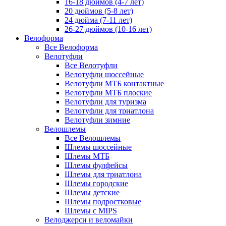
16-18 дюймов (4-7 лет)
20 дюймов (5-8 лет)
24 дюйма (7-11 лет)
26-27 дюймов (10-16 лет)
Велоформа
Все Велоформа
Велотуфли
Все Велотуфли
Велотуфли шоссейные
Велотуфли МТБ контактные
Велотуфли МТБ плоские
Велотуфли для туризма
Велотуфли для триатлона
Велотуфли зимние
Велошлемы
Все Велошлемы
Шлемы шоссейные
Шлемы МТБ
Шлемы фулфейсы
Шлемы для триатлона
Шлемы городские
Шлемы детские
Шлемы подростковые
Шлемы с MIPS
Велоджерси и веломайки