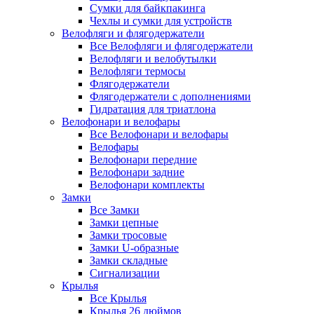
Сумки для байкпакинга
Чехлы и сумки для устройств
Велофляги и флягодержатели
Все Велофляги и флягодержатели
Велофляги и велобутылки
Велофляги термосы
Флягодержатели
Флягодержатели с дополнениями
Гидратация для триатлона
Велофонари и велофары
Все Велофонари и велофары
Велофары
Велофонари передние
Велофонари задние
Велофонари комплекты
Замки
Все Замки
Замки цепные
Замки тросовые
Замки U-образные
Замки складные
Сигнализации
Крылья
Все Крылья
Крылья 26 дюймов