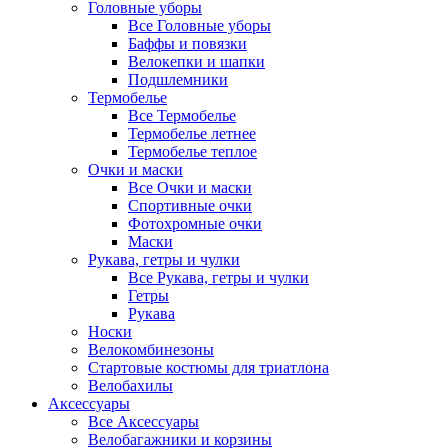
Головные уборы
Все Головные уборы
Баффы и повязки
Велокепки и шапки
Подшлемники
Термобелье
Все Термобелье
Термобелье летнее
Термобелье теплое
Очки и маски
Все Очки и маски
Спортивные очки
Фотохромные очки
Маски
Рукава, гетры и чулки
Все Рукава, гетры и чулки
Гетры
Рукава
Носки
Велокомбинезоны
Стартовые костюмы для триатлона
Велобахилы
Аксессуары
Все Аксессуары
Велобагажники и корзины