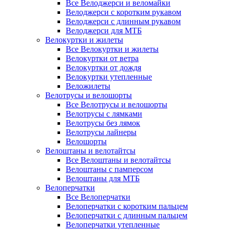
Все Велоджерси и веломайки
Велоджерси с коротким рукавом
Велоджерси с длинным рукавом
Велоджерси для МТБ
Велокуртки и жилеты
Все Велокуртки и жилеты
Велокуртки от ветра
Велокуртки от дождя
Велокуртки утепленные
Веложилеты
Велотрусы и велошорты
Все Велотрусы и велошорты
Велотрусы с лямками
Велотрусы без лямок
Велотрусы лайнеры
Велошорты
Велоштаны и велотайтсы
Все Велоштаны и велотайтсы
Велоштаны с памперсом
Велоштаны для МТБ
Велоперчатки
Все Велоперчатки
Велоперчатки с коротким пальцем
Велоперчатки с длинным пальцем
Велоперчатки утепленные