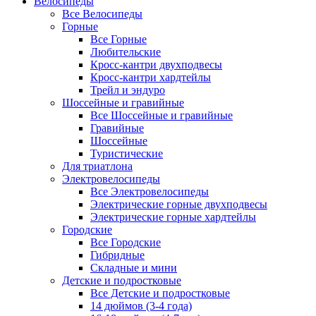
Велосипеды
Все Велосипеды
Горные
Все Горные
Любительские
Кросс-кантри двухподвесы
Кросс-кантри хардтейлы
Трейл и эндуро
Шоссейные и гравийные
Все Шоссейные и гравийные
Гравийные
Шоссейные
Туристические
Для триатлона
Электровелосипеды
Все Электровелосипеды
Электрические горные двухподвесы
Электрические горные хардтейлы
Городские
Все Городские
Гибридные
Складные и мини
Детские и подростковые
Все Детские и подростковые
14 дюймов (3-4 года)