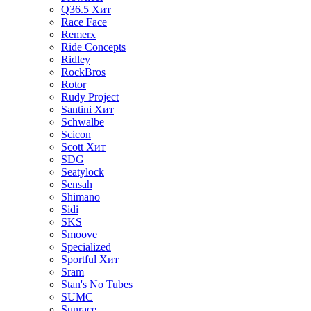
Q36.5
Хит
Race Face
Remerx
Ride Concepts
Ridley
RockBros
Rotor
Rudy Project
Santini
Хит
Schwalbe
Scicon
Scott
Хит
SDG
Seatylock
Sensah
Shimano
Sidi
SKS
Smoove
Specialized
Sportful
Хит
Sram
Stan's No Tubes
SUMC
Sunrace