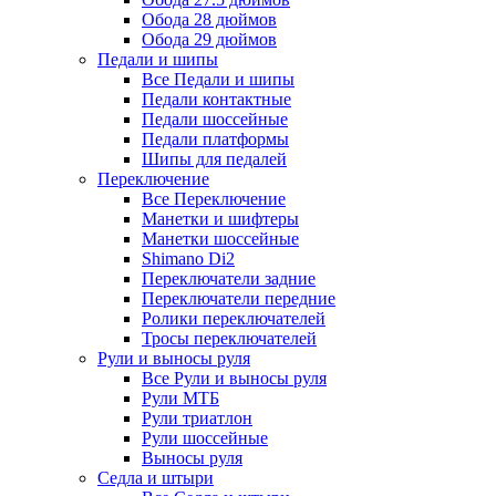
Обода 28 дюймов
Обода 29 дюймов
Педали и шипы
Все Педали и шипы
Педали контактные
Педали шоссейные
Педали платформы
Шипы для педалей
Переключение
Все Переключение
Манетки и шифтеры
Манетки шоссейные
Shimano Di2
Переключатели задние
Переключатели передние
Ролики переключателей
Тросы переключателей
Рули и выносы руля
Все Рули и выносы руля
Рули МТБ
Рули триатлон
Рули шоссейные
Выносы руля
Седла и штыри