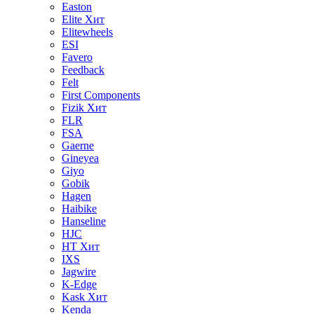
Easton
Elite
Хит
Elitewheels
ESI
Favero
Feedback
Felt
First Components
Fizik
Хит
FLR
FSA
Gaerne
Gineyea
Giyo
Gobik
Hagen
Haibike
Hanseline
HJC
HT
Хит
IXS
Jagwire
K-Edge
Kask
Хит
Kenda