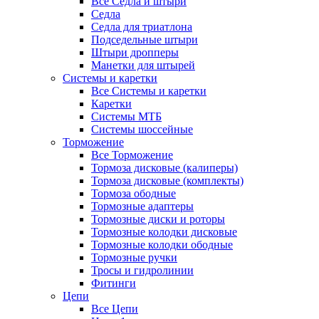
Все Седла и штыри
Седла
Седла для триатлона
Подседельные штыри
Штыри дропперы
Манетки для штырей
Системы и каретки
Все Системы и каретки
Каретки
Системы МТБ
Системы шоссейные
Торможение
Все Торможение
Тормоза дисковые (калиперы)
Тормоза дисковые (комплекты)
Тормоза ободные
Тормозные адаптеры
Тормозные диски и роторы
Тормозные колодки дисковые
Тормозные колодки ободные
Тормозные ручки
Тросы и гидролинии
Фитинги
Цепи
Все Цепи