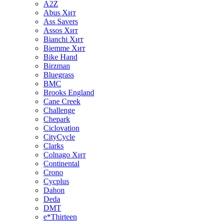
A2Z
Abus
Хит
Ass Savers
Assos
Хит
Bianchi
Хит
Biemme
Хит
Bike Hand
Birzman
Bluegrass
BMC
Brooks England
Cane Creek
Challenge
Chepark
Ciclovation
CityCycle
Clarks
Colnago
Хит
Continental
Crono
Cycplus
Dahon
Deda
DMT
e*Thirteen