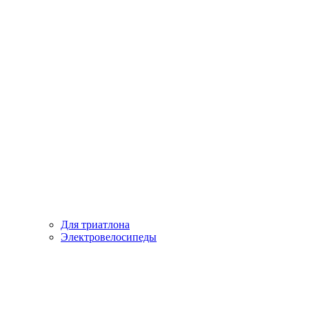
Для триатлона
Электровелосипеды