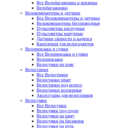
Все Велобагажники и корзины
Велобагажники
Велокомпьютеры и датчики
Все Велокомпьютеры и датчики
Велокомпьютеры беспроводные
Пульсометры нагрудные
Пульсометры наручные
Датчики скорости и каденса
Крепления для велогаджетов
Велорюкзаки и сумки
Все Велорюкзаки и сумки
Велорюкзаки
Велосумки на пояс
Велостанки
Все Велостанки
Велостанки smart
Велостанки под колесо
Велостанки роллерные
Аксессуары для велостанков
Велосумки
Все Велосумки
Велосумки под седло
Велосумки на раму
Велосумки на багажник
Велосумки на руль