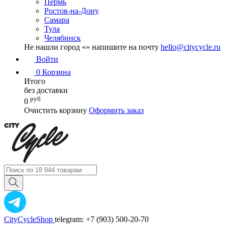
Пермь
Ростов-на-Дону
Самара
Тула
Челябинск
Не нашли город «
» напишите на почту
hello@citycycle.ru
Войти
0
Корзина
Итого
без доставки
руб
0
Очистить корзину
Оформить заказ
CityCycleShop
telegram: +7 (903) 500-20-70