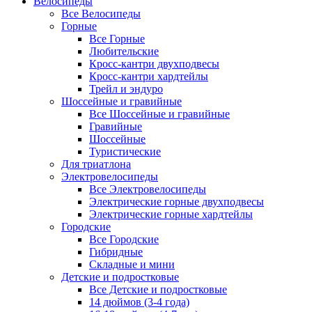
Велосипеды
Все Велосипеды
Горные
Все Горные
Любительские
Кросс-кантри двухподвесы
Кросс-кантри хардтейлы
Трейл и эндуро
Шоссейные и гравийные
Все Шоссейные и гравийные
Гравийные
Шоссейные
Туристические
Для триатлона
Электровелосипеды
Все Электровелосипеды
Электрические горные двухподвесы
Электрические горные хардтейлы
Городские
Все Городские
Гибридные
Складные и мини
Детские и подростковые
Все Детские и подростковые
14 дюймов (3-4 года)