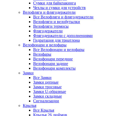
Сумки для байкпакинга
Чехлы и сумки для устройств
Велофляги и флягодержатели
Все Велофляги и флягодержатели
Велофляги и велобутылки
Велофляги термосы
Флягодержатели
Флягодержатели с дополнениями
Гидратация для триатлона
Велофонари и велофары
Все Велофонари и велофары
Велофары
Велофонари передние
Велофонари задние
Велофонари комплекты
Замки
Все Замки
Замки цепные
Замки тросовые
Замки U-образные
Замки складные
Сигнализации
Крылья
Все Крылья
Крылья 26 дюймов