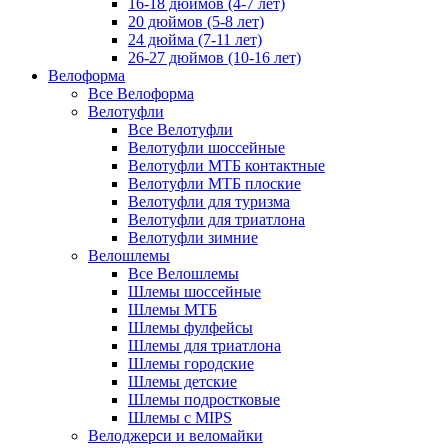
16-18 дюймов (4-7 лет)
20 дюймов (5-8 лет)
24 дюйма (7-11 лет)
26-27 дюймов (10-16 лет)
Велоформа
Все Велоформа
Велотуфли
Все Велотуфли
Велотуфли шоссейные
Велотуфли МТБ контактные
Велотуфли МТБ плоские
Велотуфли для туризма
Велотуфли для триатлона
Велотуфли зимние
Велошлемы
Все Велошлемы
Шлемы шоссейные
Шлемы МТБ
Шлемы фулфейсы
Шлемы для триатлона
Шлемы городские
Шлемы детские
Шлемы подростковые
Шлемы с MIPS
Велоджерси и веломайки