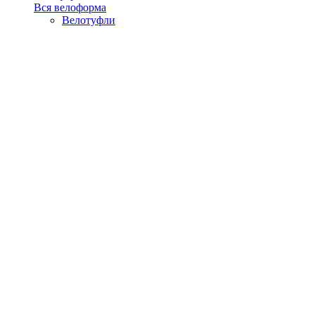
Вся велоформа
Велотуфли