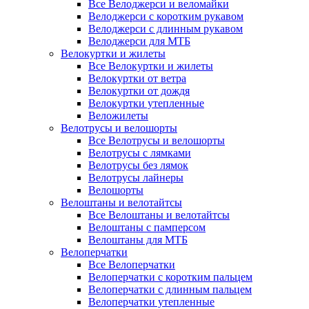
Все Велоджерси и веломайки
Велоджерси с коротким рукавом
Велоджерси с длинным рукавом
Велоджерси для МТБ
Велокуртки и жилеты
Все Велокуртки и жилеты
Велокуртки от ветра
Велокуртки от дождя
Велокуртки утепленные
Веложилеты
Велотрусы и велошорты
Все Велотрусы и велошорты
Велотрусы с лямками
Велотрусы без лямок
Велотрусы лайнеры
Велошорты
Велоштаны и велотайтсы
Все Велоштаны и велотайтсы
Велоштаны с памперсом
Велоштаны для МТБ
Велоперчатки
Все Велоперчатки
Велоперчатки с коротким пальцем
Велоперчатки с длинным пальцем
Велоперчатки утепленные