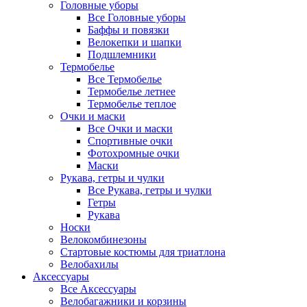
Головные уборы
Все Головные уборы
Баффы и повязки
Велокепки и шапки
Подшлемники
Термобелье
Все Термобелье
Термобелье летнее
Термобелье теплое
Очки и маски
Все Очки и маски
Спортивные очки
Фотохромные очки
Маски
Рукава, гетры и чулки
Все Рукава, гетры и чулки
Гетры
Рукава
Носки
Велокомбинезоны
Стартовые костюмы для триатлона
Велобахилы
Аксессуары
Все Аксессуары
Велобагажники и корзины