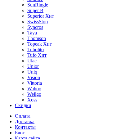
SunRingle
Super B
Superior
Хит
SwissStop
Syncros
Taya
Thomson
Topeak
Хит
Tubolito
Tufo
Хит
Ulac
Unior
Uniq
Vision
Vittoria
Wahoo
Wellgo
Xoss
Скидки
Оплата
Доставка
Контакты
Блог
Карта сайта