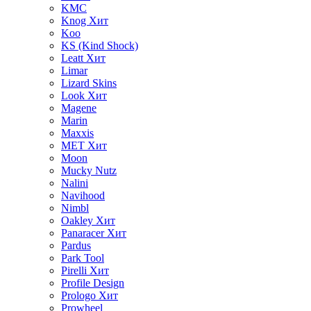
KMC
Knog
Хит
Koo
KS (Kind Shock)
Leatt
Хит
Limar
Lizard Skins
Look
Хит
Magene
Marin
Maxxis
MET
Хит
Moon
Mucky Nutz
Nalini
Navihood
Nimbl
Oakley
Хит
Panaracer
Хит
Pardus
Park Tool
Pirelli
Хит
Profile Design
Prologo
Хит
Prowheel