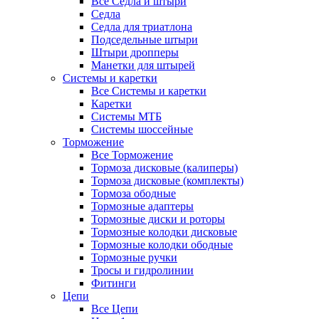
Все Седла и штыри
Седла
Седла для триатлона
Подседельные штыри
Штыри дропперы
Манетки для штырей
Системы и каретки
Все Системы и каретки
Каретки
Системы МТБ
Системы шоссейные
Торможение
Все Торможение
Тормоза дисковые (калиперы)
Тормоза дисковые (комплекты)
Тормоза ободные
Тормозные адаптеры
Тормозные диски и роторы
Тормозные колодки дисковые
Тормозные колодки ободные
Тормозные ручки
Тросы и гидролинии
Фитинги
Цепи
Все Цепи