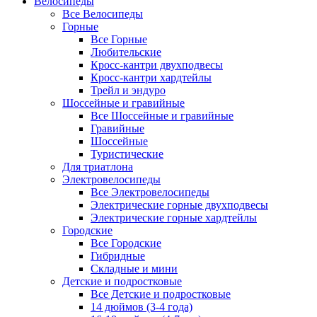
Велосипеды
Все Велосипеды
Горные
Все Горные
Любительские
Кросс-кантри двухподвесы
Кросс-кантри хардтейлы
Трейл и эндуро
Шоссейные и гравийные
Все Шоссейные и гравийные
Гравийные
Шоссейные
Туристические
Для триатлона
Электровелосипеды
Все Электровелосипеды
Электрические горные двухподвесы
Электрические горные хардтейлы
Городские
Все Городские
Гибридные
Складные и мини
Детские и подростковые
Все Детские и подростковые
14 дюймов (3-4 года)