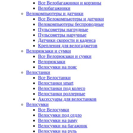
Все Велобагажники и корзины
Велобагажники
Велокомпьютеры и датчики
Все Велокомпьютеры и датчики
Велокомпьютеры беспроводные
Пульсометры нагрудные
Пульсометры наручные
Датчики скорости и каденса
Крепления для велогаджетов
Велорюкзаки и сумки
Все Велорюкзаки и сумки
Велорюкзаки
Велосумки на пояс
Велостанки
Все Велостанки
Велостанки smart
Велостанки под колесо
Велостанки роллерные
Аксессуары для велостанков
Велосумки
Все Велосумки
Велосумки под седло
Велосумки на раму
Велосумки на багажник
Велосумки на руль