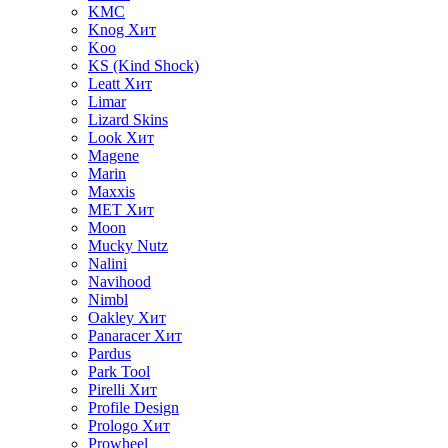
KMC
Knog
Хит
Koo
KS (Kind Shock)
Leatt
Хит
Limar
Lizard Skins
Look
Хит
Magene
Marin
Maxxis
MET
Хит
Moon
Mucky Nutz
Nalini
Navihood
Nimbl
Oakley
Хит
Panaracer
Хит
Pardus
Park Tool
Pirelli
Хит
Profile Design
Prologo
Хит
Prowheel