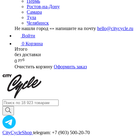
Пермь
Ростов-на-Дону
Самара
Тула
Челябинск
Не нашли город «
» напишите на почту
hello@citycycle.ru
Войти
0
Корзина
Итого
без доставки
руб
0
Очистить корзину
Оформить заказ
CityCycleShop
telegram: +7 (903) 500-20-70