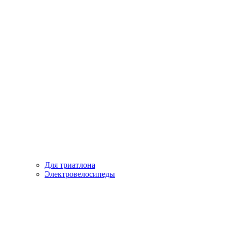
Для триатлона
Электровелосипеды