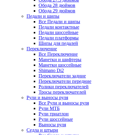
Обода 28 дюймов
Обода 29 дюймов
Педали и шипы
Все Педали и шипы
Педали контактные
Педали шоссейные
Педали платформы
Шипы для педалей
Переключение
Все Переключение
Манетки и шифтеры
Манетки шоссейные
Shimano Di2
Переключатели задние
Переключатели передние
Ролики переключателей
Тросы переключателей
Рули и выносы руля
Все Рули и выносы руля
Рули МТБ
Рули триатлон
Рули шоссейные
Выносы руля
Седла и штыри