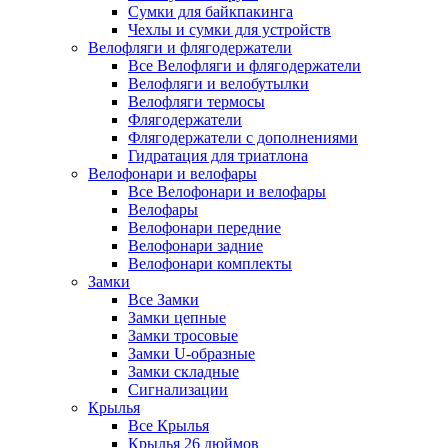
Сумки для байкпакинга
Чехлы и сумки для устройств
Велофляги и флягодержатели
Все Велофляги и флягодержатели
Велофляги и велобутылки
Велофляги термосы
Флягодержатели
Флягодержатели с дополнениями
Гидратация для триатлона
Велофонари и велофары
Все Велофонари и велофары
Велофары
Велофонари передние
Велофонари задние
Велофонари комплекты
Замки
Все Замки
Замки цепные
Замки тросовые
Замки U-образные
Замки складные
Сигнализации
Крылья
Все Крылья
Крылья 26 дюймов