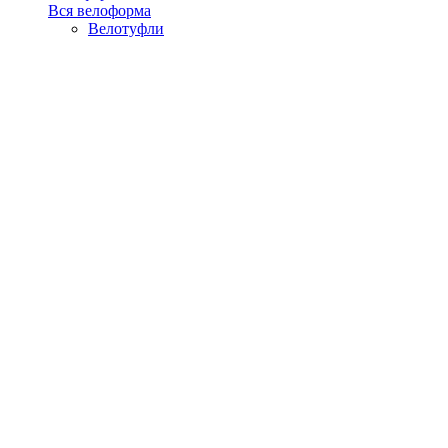
Вся велоформа
Велотуфли