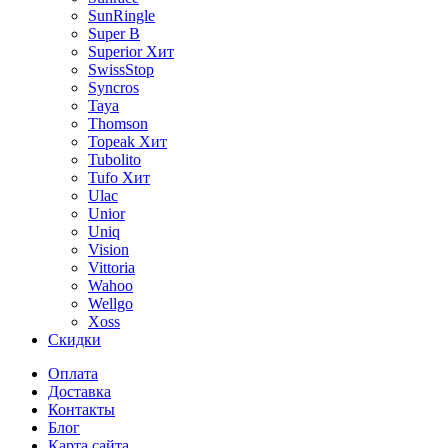
SunRingle
Super B
Superior
Хит
SwissStop
Syncros
Taya
Thomson
Topeak
Хит
Tubolito
Tufo
Хит
Ulac
Unior
Uniq
Vision
Vittoria
Wahoo
Wellgo
Xoss
Скидки
Оплата
Доставка
Контакты
Блог
Карта сайта