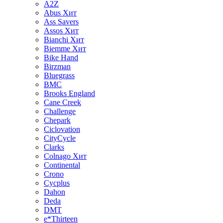
A2Z
Abus
Хит
Ass Savers
Assos
Хит
Bianchi
Хит
Biemme
Хит
Bike Hand
Birzman
Bluegrass
BMC
Brooks England
Cane Creek
Challenge
Chepark
Ciclovation
CityCycle
Clarks
Colnago
Хит
Continental
Crono
Cycplus
Dahon
Deda
DMT
e*Thirteen