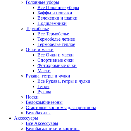
Головные уборы
Все Головные уборы
Баффы и повязки
Велокепки и шапки
Подшлемники
Термобелье
Все Термобелье
Термобелье летнее
Термобелье теплое
Очки и маски
Все Очки и маски
Спортивные очки
Фотохромные очки
Маски
Рукава, гетры и чулки
Все Рукава, гетры и чулки
Гетры
Рукава
Носки
Велокомбинезоны
Стартовые костюмы для триатлона
Велобахилы
Аксессуары
Все Аксессуары
Велобагажники и корзины