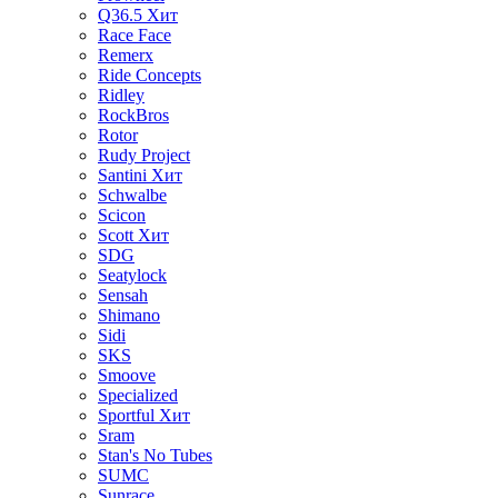
Q36.5
Хит
Race Face
Remerx
Ride Concepts
Ridley
RockBros
Rotor
Rudy Project
Santini
Хит
Schwalbe
Scicon
Scott
Хит
SDG
Seatylock
Sensah
Shimano
Sidi
SKS
Smoove
Specialized
Sportful
Хит
Sram
Stan's No Tubes
SUMC
Sunrace