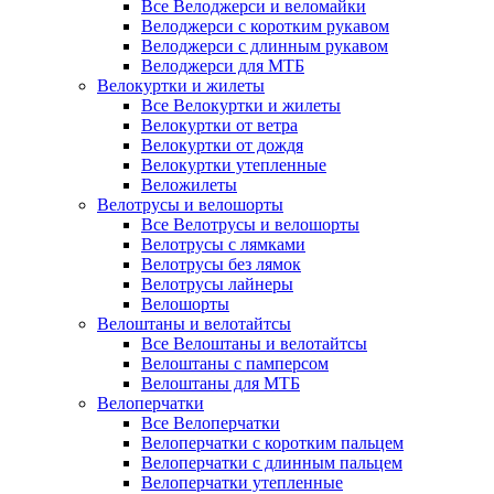
Все Велоджерси и веломайки
Велоджерси с коротким рукавом
Велоджерси с длинным рукавом
Велоджерси для МТБ
Велокуртки и жилеты
Все Велокуртки и жилеты
Велокуртки от ветра
Велокуртки от дождя
Велокуртки утепленные
Веложилеты
Велотрусы и велошорты
Все Велотрусы и велошорты
Велотрусы с лямками
Велотрусы без лямок
Велотрусы лайнеры
Велошорты
Велоштаны и велотайтсы
Все Велоштаны и велотайтсы
Велоштаны с памперсом
Велоштаны для МТБ
Велоперчатки
Все Велоперчатки
Велоперчатки с коротким пальцем
Велоперчатки с длинным пальцем
Велоперчатки утепленные