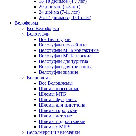
16-18 дюймов (4-7 лет)
20 дюймов (5-8 лет)
24 дюйма (7-11 лет)
26-27 дюймов (10-16 лет)
Велоформа
Все Велоформа
Велотуфли
Все Велотуфли
Велотуфли шоссейные
Велотуфли МТБ контактные
Велотуфли МТБ плоские
Велотуфли для туризма
Велотуфли для триатлона
Велотуфли зимние
Велошлемы
Все Велошлемы
Шлемы шоссейные
Шлемы МТБ
Шлемы фулфейсы
Шлемы для триатлона
Шлемы городские
Шлемы детские
Шлемы подростковые
Шлемы с MIPS
Велоджерси и веломайки