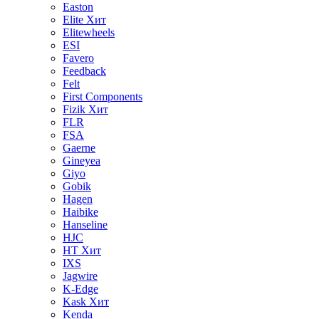
Easton
Elite
Хит
Elitewheels
ESI
Favero
Feedback
Felt
First Components
Fizik
Хит
FLR
FSA
Gaerne
Gineyea
Giyo
Gobik
Hagen
Haibike
Hanseline
HJC
HT
Хит
IXS
Jagwire
K-Edge
Kask
Хит
Kenda