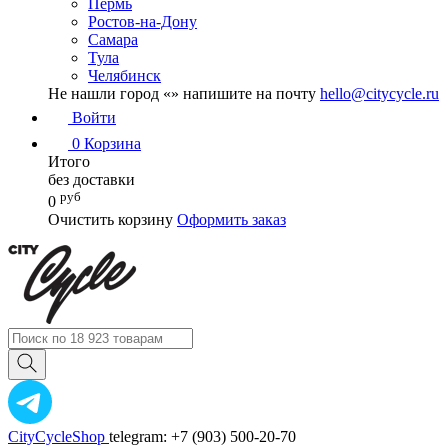
Пермь
Ростов-на-Дону
Самара
Тула
Челябинск
Не нашли город «
» напишите на почту
hello@citycycle.ru
Войти
0
Корзина
Итого
без доставки
руб
0
Очистить корзину
Оформить заказ
CityCycleShop
telegram: +7 (903) 500-20-70