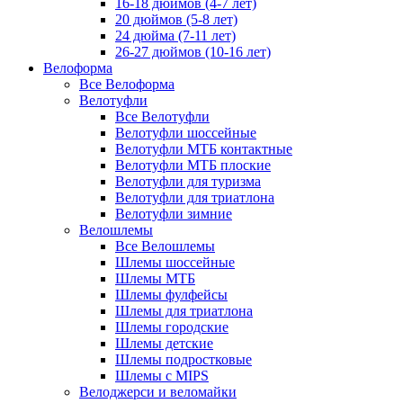
16-18 дюймов (4-7 лет)
20 дюймов (5-8 лет)
24 дюйма (7-11 лет)
26-27 дюймов (10-16 лет)
Велоформа
Все Велоформа
Велотуфли
Все Велотуфли
Велотуфли шоссейные
Велотуфли МТБ контактные
Велотуфли МТБ плоские
Велотуфли для туризма
Велотуфли для триатлона
Велотуфли зимние
Велошлемы
Все Велошлемы
Шлемы шоссейные
Шлемы МТБ
Шлемы фулфейсы
Шлемы для триатлона
Шлемы городские
Шлемы детские
Шлемы подростковые
Шлемы с MIPS
Велоджерси и веломайки