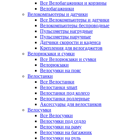
Все Велобагажники и корзины
Велобагажники
Велокомпьютеры и датчики
Все Велокомпьютеры и датчики
Велокомпьютеры беспроводные
Пульсометры нагрудные
Пульсометры наручные
Датчики скорости и каденса
Крепления для велогаджетов
Велорюкзаки и сумки
Все Велорюкзаки и сумки
Велорюкзаки
Велосумки на пояс
Велостанки
Все Велостанки
Велостанки smart
Велостанки под колесо
Велостанки роллерные
Аксессуары для велостанков
Велосумки
Все Велосумки
Велосумки под седло
Велосумки на раму
Велосумки на багажник
Велосумки на руль