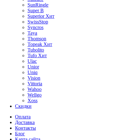
SunRingle
Super B
Superior
Хит
SwissStop
Syncros
Taya
Thomson
Topeak
Хит
Tubolito
Tufo
Хит
Ulac
Unior
Uniq
Vision
Vittoria
Wahoo
Wellgo
Xoss
Скидки
Оплата
Доставка
Контакты
Блог
Карта сайта