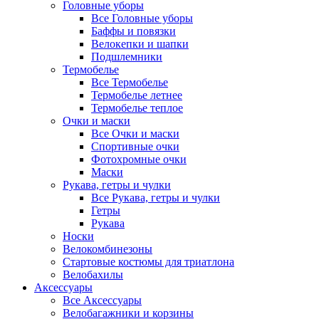
Головные уборы
Все Головные уборы
Баффы и повязки
Велокепки и шапки
Подшлемники
Термобелье
Все Термобелье
Термобелье летнее
Термобелье теплое
Очки и маски
Все Очки и маски
Спортивные очки
Фотохромные очки
Маски
Рукава, гетры и чулки
Все Рукава, гетры и чулки
Гетры
Рукава
Носки
Велокомбинезоны
Стартовые костюмы для триатлона
Велобахилы
Аксессуары
Все Аксессуары
Велобагажники и корзины