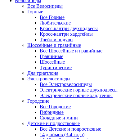
Велосипеды
Все Велосипеды
Горные
Все Горные
Любительские
Кросс-кантри двухподвесы
Кросс-кантри хардтейлы
Трейл и эндуро
Шоссейные и гравийные
Все Шоссейные и гравийные
Гравийные
Шоссейные
Туристические
Для триатлона
Электровелосипеды
Все Электровелосипеды
Электрические горные двухподвесы
Электрические горные хардтейлы
Городские
Все Городские
Гибридные
Складные и мини
Детские и подростковые
Все Детские и подростковые
14 дюймов (3-4 года)