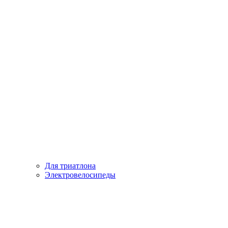
Для триатлона
Электровелосипеды