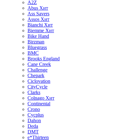
A2Z
Abus
Хит
Ass Savers
Assos
Хит
Bianchi
Хит
Biemme
Хит
Bike Hand
Birzman
Bluegrass
BMC
Brooks England
Cane Creek
Challenge
Chepark
Ciclovation
CityCycle
Clarks
Colnago
Хит
Continental
Crono
Cycplus
Dahon
Deda
DMT
e*Thirteen