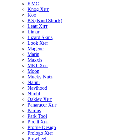
KMC
Knog
Хит
Koo
KS (Kind Shock)
Leatt
Хит
Limar
Lizard Skins
Look
Хит
Magene
Marin
Maxxis
MET
Хит
Moon
Mucky Nutz
Nalini
Navihood
Nimbl
Oakley
Хит
Panaracer
Хит
Pardus
Park Tool
Pirelli
Хит
Profile Design
Prologo
Хит
Prowheel