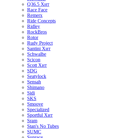
Q36.5
Хит
Race Face
Remerx
Ride Concepts
Ridley
RockBros
Rotor
Rudy Project
Santini
Хит
Schwalbe
Scicon
Scott
Хит
SDG
Seatylock
Sensah
Shimano
Sidi
SKS
Smoove
Specialized
Sportful
Хит
Sram
Stan's No Tubes
SUMC
Sunrace