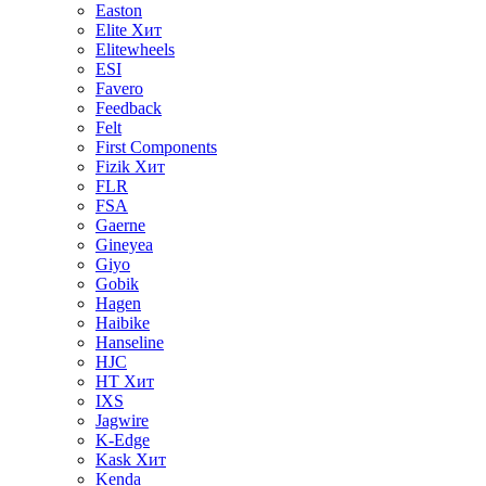
Easton
Elite
Хит
Elitewheels
ESI
Favero
Feedback
Felt
First Components
Fizik
Хит
FLR
FSA
Gaerne
Gineyea
Giyo
Gobik
Hagen
Haibike
Hanseline
HJC
HT
Хит
IXS
Jagwire
K-Edge
Kask
Хит
Kenda