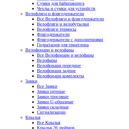
Сумки для байкпакинга
Чехлы и сумки для устройств
Велофляги и флягодержатели
Все Велофляги и флягодержатели
Велофляги и велобутылки
Велофляги термосы
Флягодержатели
Флягодержатели с дополнениями
Гидратация для триатлона
Велофонари и велофары
Все Велофонари и велофары
Велофары
Велофонари передние
Велофонари задние
Велофонари комплекты
Замки
Все Замки
Замки цепные
Замки тросовые
Замки U-образные
Замки складные
Сигнализации
Крылья
Все Крылья
Крылья 26 дюймов