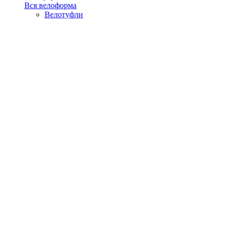
Вся велоформа
Велотуфли