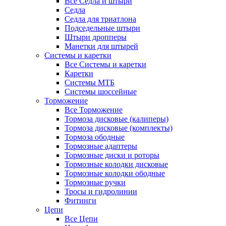
Все Седла и штыри
Седла
Седла для триатлона
Подседельные штыри
Штыри дропперы
Манетки для штырей
Системы и каретки
Все Системы и каретки
Каретки
Системы МТБ
Системы шоссейные
Торможение
Все Торможение
Тормоза дисковые (калиперы)
Тормоза дисковые (комплекты)
Тормоза ободные
Тормозные адаптеры
Тормозные диски и роторы
Тормозные колодки дисковые
Тормозные колодки ободные
Тормозные ручки
Тросы и гидролинии
Фитинги
Цепи
Все Цепи