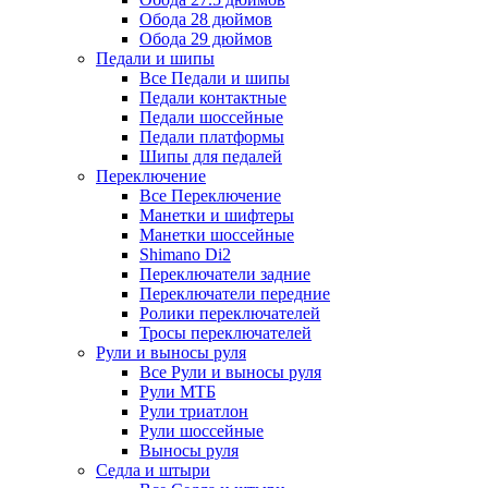
Обода 28 дюймов
Обода 29 дюймов
Педали и шипы
Все Педали и шипы
Педали контактные
Педали шоссейные
Педали платформы
Шипы для педалей
Переключение
Все Переключение
Манетки и шифтеры
Манетки шоссейные
Shimano Di2
Переключатели задние
Переключатели передние
Ролики переключателей
Тросы переключателей
Рули и выносы руля
Все Рули и выносы руля
Рули МТБ
Рули триатлон
Рули шоссейные
Выносы руля
Седла и штыри