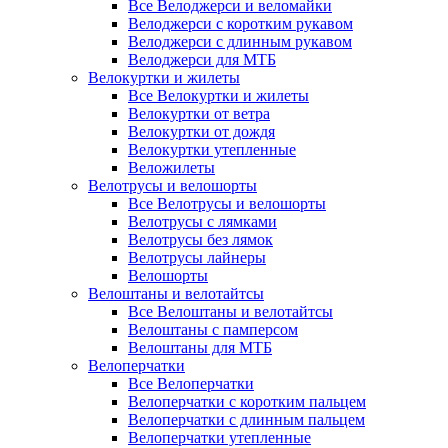
Все Велоджерси и веломайки
Велоджерси с коротким рукавом
Велоджерси с длинным рукавом
Велоджерси для МТБ
Велокуртки и жилеты
Все Велокуртки и жилеты
Велокуртки от ветра
Велокуртки от дождя
Велокуртки утепленные
Веложилеты
Велотрусы и велошорты
Все Велотрусы и велошорты
Велотрусы с лямками
Велотрусы без лямок
Велотрусы лайнеры
Велошорты
Велоштаны и велотайтсы
Все Велоштаны и велотайтсы
Велоштаны с памперсом
Велоштаны для МТБ
Велоперчатки
Все Велоперчатки
Велоперчатки с коротким пальцем
Велоперчатки с длинным пальцем
Велоперчатки утепленные