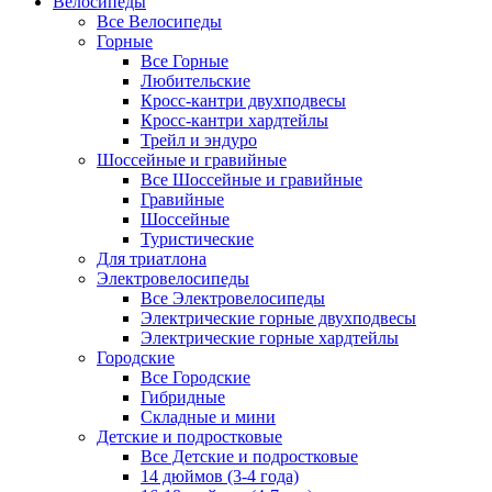
Велосипеды
Все Велосипеды
Горные
Все Горные
Любительские
Кросс-кантри двухподвесы
Кросс-кантри хардтейлы
Трейл и эндуро
Шоссейные и гравийные
Все Шоссейные и гравийные
Гравийные
Шоссейные
Туристические
Для триатлона
Электровелосипеды
Все Электровелосипеды
Электрические горные двухподвесы
Электрические горные хардтейлы
Городские
Все Городские
Гибридные
Складные и мини
Детские и подростковые
Все Детские и подростковые
14 дюймов (3-4 года)