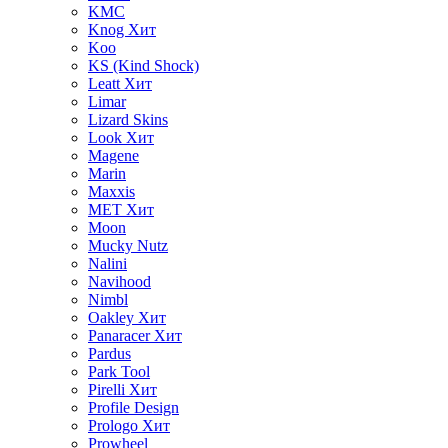
KMC
Knog
Хит
Koo
KS (Kind Shock)
Leatt
Хит
Limar
Lizard Skins
Look
Хит
Magene
Marin
Maxxis
MET
Хит
Moon
Mucky Nutz
Nalini
Navihood
Nimbl
Oakley
Хит
Panaracer
Хит
Pardus
Park Tool
Pirelli
Хит
Profile Design
Prologo
Хит
Prowheel