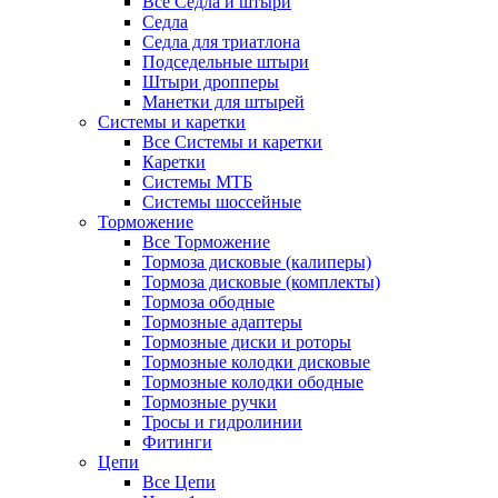
Все Седла и штыри
Седла
Седла для триатлона
Подседельные штыри
Штыри дропперы
Манетки для штырей
Системы и каретки
Все Системы и каретки
Каретки
Системы МТБ
Системы шоссейные
Торможение
Все Торможение
Тормоза дисковые (калиперы)
Тормоза дисковые (комплекты)
Тормоза ободные
Тормозные адаптеры
Тормозные диски и роторы
Тормозные колодки дисковые
Тормозные колодки ободные
Тормозные ручки
Тросы и гидролинии
Фитинги
Цепи
Все Цепи