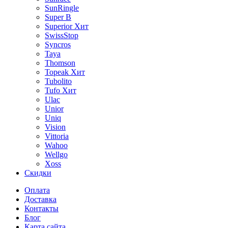
SunRingle
Super B
Superior
Хит
SwissStop
Syncros
Taya
Thomson
Topeak
Хит
Tubolito
Tufo
Хит
Ulac
Unior
Uniq
Vision
Vittoria
Wahoo
Wellgo
Xoss
Скидки
Оплата
Доставка
Контакты
Блог
Карта сайта