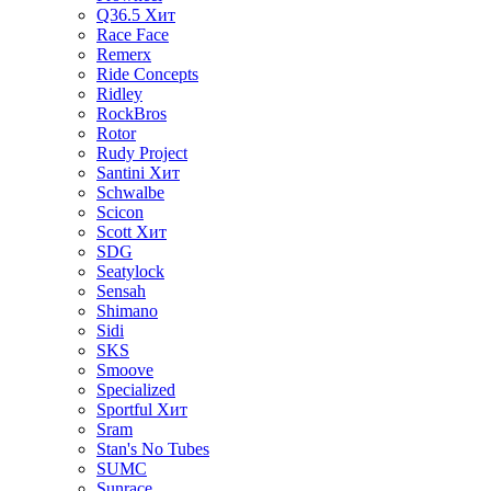
Q36.5
Хит
Race Face
Remerx
Ride Concepts
Ridley
RockBros
Rotor
Rudy Project
Santini
Хит
Schwalbe
Scicon
Scott
Хит
SDG
Seatylock
Sensah
Shimano
Sidi
SKS
Smoove
Specialized
Sportful
Хит
Sram
Stan's No Tubes
SUMC
Sunrace