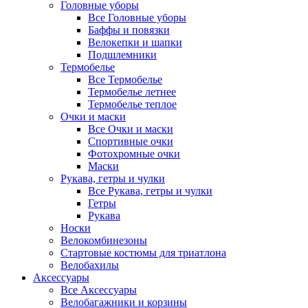
Головные уборы
Все Головные уборы
Баффы и повязки
Велокепки и шапки
Подшлемники
Термобелье
Все Термобелье
Термобелье летнее
Термобелье теплое
Очки и маски
Все Очки и маски
Спортивные очки
Фотохромные очки
Маски
Рукава, гетры и чулки
Все Рукава, гетры и чулки
Гетры
Рукава
Носки
Велокомбинезоны
Стартовые костюмы для триатлона
Велобахилы
Аксессуары
Все Аксессуары
Велобагажники и корзины