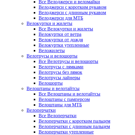
Все Велоджерси и веломайки
Велоджерси с коротким рукавом
Велоджерси с длинным рукавом
Велоджерси для МТБ
Велокуртки и жилеты
Все Велокуртки и жилеты
Велокуртки от ветра
Велокуртки от дождя
Велокуртки утепленные
Веложилеты
Велотрусы и велошорты
Все Велотрусы и велошорты
Велотрусы с лямками
Велотрусы без лямок
Велотрусы лайнеры
Велошорты
Велоштаны и велотайтсы
Все Велоштаны и велотайтсы
Велоштаны с памперсом
Велоштаны для МТБ
Велоперчатки
Все Велоперчатки
Велоперчатки с коротким пальцем
Велоперчатки с длинным пальцем
Велоперчатки утепленные