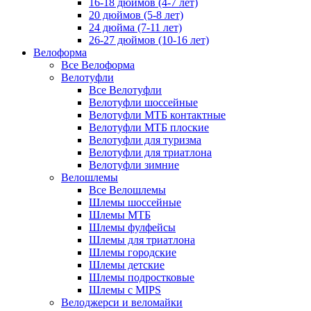
16-18 дюймов (4-7 лет)
20 дюймов (5-8 лет)
24 дюйма (7-11 лет)
26-27 дюймов (10-16 лет)
Велоформа
Все Велоформа
Велотуфли
Все Велотуфли
Велотуфли шоссейные
Велотуфли МТБ контактные
Велотуфли МТБ плоские
Велотуфли для туризма
Велотуфли для триатлона
Велотуфли зимние
Велошлемы
Все Велошлемы
Шлемы шоссейные
Шлемы МТБ
Шлемы фулфейсы
Шлемы для триатлона
Шлемы городские
Шлемы детские
Шлемы подростковые
Шлемы с MIPS
Велоджерси и веломайки