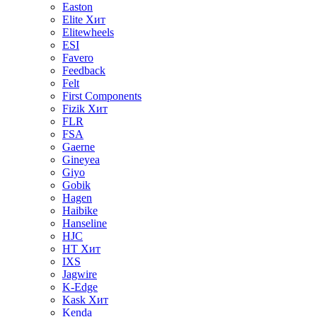
Easton
Elite
Хит
Elitewheels
ESI
Favero
Feedback
Felt
First Components
Fizik
Хит
FLR
FSA
Gaerne
Gineyea
Giyo
Gobik
Hagen
Haibike
Hanseline
HJC
HT
Хит
IXS
Jagwire
K-Edge
Kask
Хит
Kenda