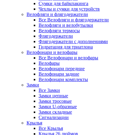
Сумки для байкпакинга
Чехлы и сумки для устройств
Велофляги и флягодержатели
Все Велофляги и флягодержатели
Велофляги и велобутылки
Велофляги термосы
Флягодержатели
Флягодержатели с дополнениями
Гидратация для триатлона
Велофонари и велофары
Все Велофонари и велофары
Велофары
Велофонари передние
Велофонари задние
Велофонари комплекты
Замки
Все Замки
Замки цепные
Замки тросовые
Замки U-образные
Замки складные
Сигнализации
Крылья
Все Крылья
Крылья 26 дюймов