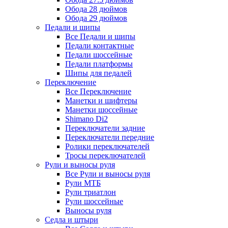
Обода 28 дюймов
Обода 29 дюймов
Педали и шипы
Все Педали и шипы
Педали контактные
Педали шоссейные
Педали платформы
Шипы для педалей
Переключение
Все Переключение
Манетки и шифтеры
Манетки шоссейные
Shimano Di2
Переключатели задние
Переключатели передние
Ролики переключателей
Тросы переключателей
Рули и выносы руля
Все Рули и выносы руля
Рули МТБ
Рули триатлон
Рули шоссейные
Выносы руля
Седла и штыри