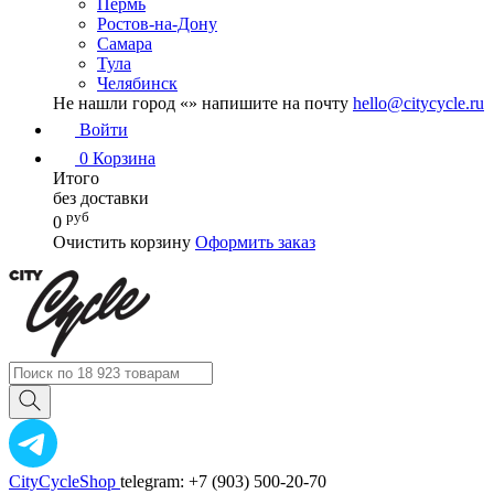
Пермь
Ростов-на-Дону
Самара
Тула
Челябинск
Не нашли город «
» напишите на почту
hello@citycycle.ru
Войти
0
Корзина
Итого
без доставки
руб
0
Очистить корзину
Оформить заказ
CityCycleShop
telegram: +7 (903) 500-20-70