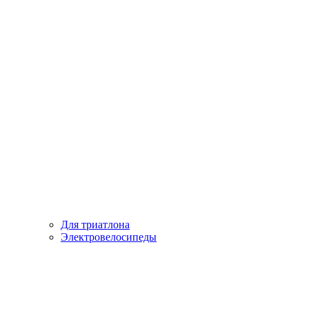
Для триатлона
Электровелосипеды