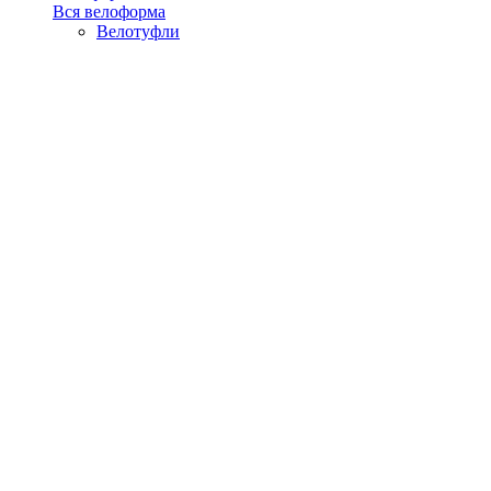
Вся велоформа
Велотуфли