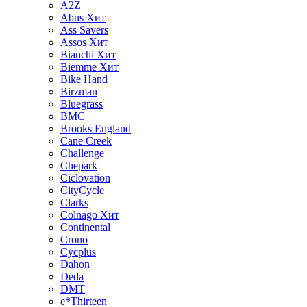
A2Z
Abus
Хит
Ass Savers
Assos
Хит
Bianchi
Хит
Biemme
Хит
Bike Hand
Birzman
Bluegrass
BMC
Brooks England
Cane Creek
Challenge
Chepark
Ciclovation
CityCycle
Clarks
Colnago
Хит
Continental
Crono
Cycplus
Dahon
Deda
DMT
e*Thirteen