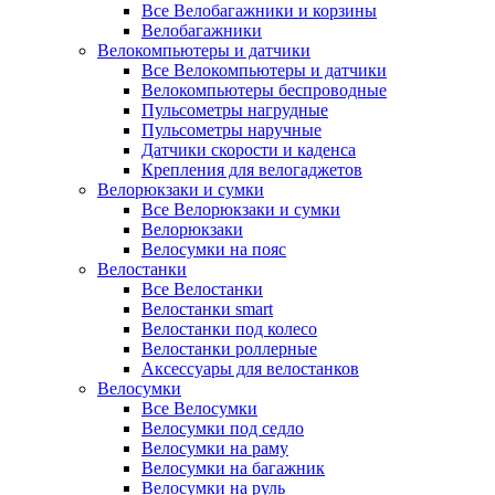
Все Велобагажники и корзины
Велобагажники
Велокомпьютеры и датчики
Все Велокомпьютеры и датчики
Велокомпьютеры беспроводные
Пульсометры нагрудные
Пульсометры наручные
Датчики скорости и каденса
Крепления для велогаджетов
Велорюкзаки и сумки
Все Велорюкзаки и сумки
Велорюкзаки
Велосумки на пояс
Велостанки
Все Велостанки
Велостанки smart
Велостанки под колесо
Велостанки роллерные
Аксессуары для велостанков
Велосумки
Все Велосумки
Велосумки под седло
Велосумки на раму
Велосумки на багажник
Велосумки на руль