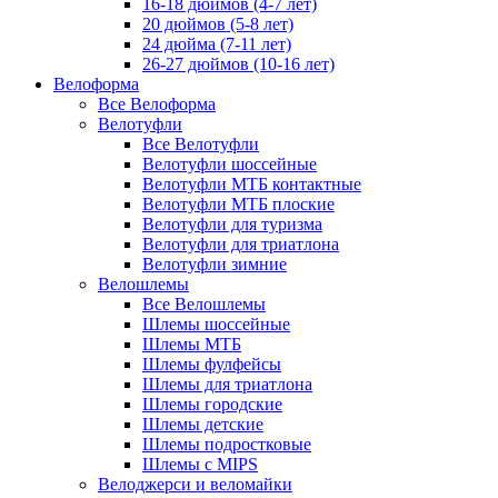
16-18 дюймов (4-7 лет)
20 дюймов (5-8 лет)
24 дюйма (7-11 лет)
26-27 дюймов (10-16 лет)
Велоформа
Все Велоформа
Велотуфли
Все Велотуфли
Велотуфли шоссейные
Велотуфли МТБ контактные
Велотуфли МТБ плоские
Велотуфли для туризма
Велотуфли для триатлона
Велотуфли зимние
Велошлемы
Все Велошлемы
Шлемы шоссейные
Шлемы МТБ
Шлемы фулфейсы
Шлемы для триатлона
Шлемы городские
Шлемы детские
Шлемы подростковые
Шлемы с MIPS
Велоджерси и веломайки