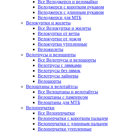
Все Велоджерси и веломайки
Велоджерси с коротким рукавом
Велоджерси с длинным рукавом
Велоджерси для МТБ
Велокуртки и жилеты
Все Велокуртки и жилеты
Велокуртки от ветра
Велокуртки от дождя
Велокуртки утепленные
Веложилеты
Велотрусы и велошорты
Все Велотрусы и велошорты
Велотрусы с лямками
Велотрусы без лямок
Велотрусы лайнеры
Велошорты
Велоштаны и велотайтсы
Все Велоштаны и велотайтсы
Велоштаны с памперсом
Велоштаны для МТБ
Велоперчатки
Все Велоперчатки
Велоперчатки с коротким пальцем
Велоперчатки с длинным пальцем
Велоперчатки утепленные