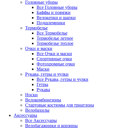
Головные уборы
Все Головные уборы
Баффы и повязки
Велокепки и шапки
Подшлемники
Термобелье
Все Термобелье
Термобелье летнее
Термобелье теплое
Очки и маски
Все Очки и маски
Спортивные очки
Фотохромные очки
Маски
Рукава, гетры и чулки
Все Рукава, гетры и чулки
Гетры
Рукава
Носки
Велокомбинезоны
Стартовые костюмы для триатлона
Велобахилы
Аксессуары
Все Аксессуары
Велобагажники и корзины