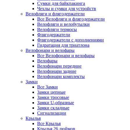
Сумки для байкпакинга
Чехлы и сумки для устройств
Велофляги и флягодержатели
Все Велофляги и флягодержатели
Велофляги и велобутылки
Велофляги термосы
Флягодержатели
Флягодержатели с дополнениями
Гидратация для триатлона
Велофонари и велофары
Все Велофонари и велофары
Велофары
Велофонари передние
Велофонари задние
Велофонари комплекты
Замки
Все Замки
Замки цепные
Замки тросовые
Замки U-образные
Замки складные
Сигнализации
Крылья
Все Крылья
Крылья 26 дюймов