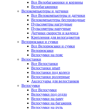
Все Велобагажники и корзины
Велобагажники
Велокомпьютеры и датчики
Все Велокомпьютеры и датчики
Велокомпьютеры беспроводные
Пульсометры нагрудные
Пульсометры наручные
Датчики скорости и каденса
Крепления для велогаджетов
Велорюкзаки и сумки
Все Велорюкзаки и сумки
Велорюкзаки
Велосумки на пояс
Велостанки
Все Велостанки
Велостанки smart
Велостанки под колесо
Велостанки роллерные
Аксессуары для велостанков
Велосумки
Все Велосумки
Велосумки под седло
Велосумки на раму
Велосумки на багажник
Велосумки на руль