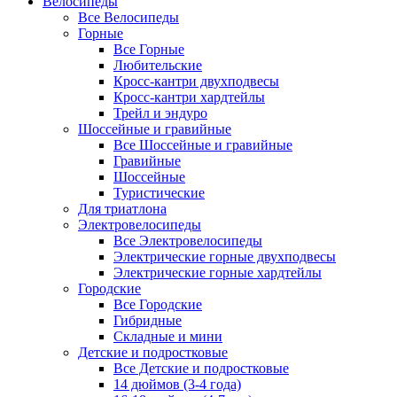
Велосипеды
Все Велосипеды
Горные
Все Горные
Любительские
Кросс-кантри двухподвесы
Кросс-кантри хардтейлы
Трейл и эндуро
Шоссейные и гравийные
Все Шоссейные и гравийные
Гравийные
Шоссейные
Туристические
Для триатлона
Электровелосипеды
Все Электровелосипеды
Электрические горные двухподвесы
Электрические горные хардтейлы
Городские
Все Городские
Гибридные
Складные и мини
Детские и подростковые
Все Детские и подростковые
14 дюймов (3-4 года)