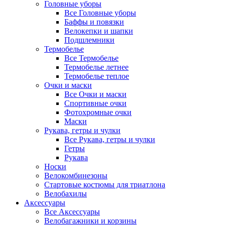
Головные уборы
Все Головные уборы
Баффы и повязки
Велокепки и шапки
Подшлемники
Термобелье
Все Термобелье
Термобелье летнее
Термобелье теплое
Очки и маски
Все Очки и маски
Спортивные очки
Фотохромные очки
Маски
Рукава, гетры и чулки
Все Рукава, гетры и чулки
Гетры
Рукава
Носки
Велокомбинезоны
Стартовые костюмы для триатлона
Велобахилы
Аксессуары
Все Аксессуары
Велобагажники и корзины