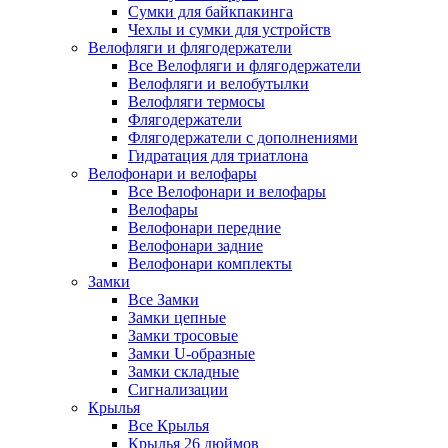
Сумки для байкпакинга
Чехлы и сумки для устройств
Велофляги и флягодержатели
Все Велофляги и флягодержатели
Велофляги и велобутылки
Велофляги термосы
Флягодержатели
Флягодержатели с дополнениями
Гидратация для триатлона
Велофонари и велофары
Все Велофонари и велофары
Велофары
Велофонари передние
Велофонари задние
Велофонари комплекты
Замки
Все Замки
Замки цепные
Замки тросовые
Замки U-образные
Замки складные
Сигнализации
Крылья
Все Крылья
Крылья 26 дюймов