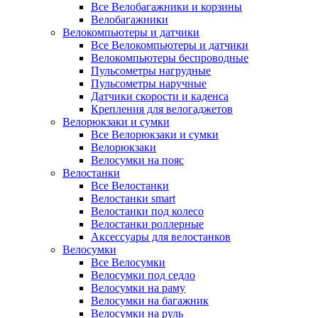
Все Велобагажники и корзины
Велобагажники
Велокомпьютеры и датчики
Все Велокомпьютеры и датчики
Велокомпьютеры беспроводные
Пульсометры нагрудные
Пульсометры наручные
Датчики скорости и каденса
Крепления для велогаджетов
Велорюкзаки и сумки
Все Велорюкзаки и сумки
Велорюкзаки
Велосумки на пояс
Велостанки
Все Велостанки
Велостанки smart
Велостанки под колесо
Велостанки роллерные
Аксессуары для велостанков
Велосумки
Все Велосумки
Велосумки под седло
Велосумки на раму
Велосумки на багажник
Велосумки на руль