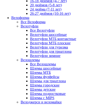
16-18 дюймов (4-7 лет)
20 дюймов (5-8 лет)
24 дюйма (7-11 лет)
26-27 дюймов (10-16 лет)
Велоформа
Все Велоформа
Велотуфли
Все Велотуфли
Велотуфли шоссейные
Велотуфли МТБ контактные
Велотуфли МТБ плоские
Велотуфли для туризма
Велотуфли для триатлона
Велотуфли зимние
Велошлемы
Все Велошлемы
Шлемы шоссейные
Шлемы МТБ
Шлемы фулфейсы
Шлемы для триатлона
Шлемы городские
Шлемы детские
Шлемы подростковые
Шлемы с MIPS
Велоджерси и веломайки