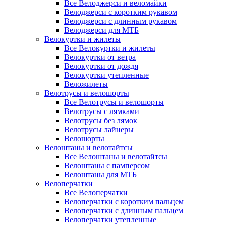
Все Велоджерси и веломайки
Велоджерси с коротким рукавом
Велоджерси с длинным рукавом
Велоджерси для МТБ
Велокуртки и жилеты
Все Велокуртки и жилеты
Велокуртки от ветра
Велокуртки от дождя
Велокуртки утепленные
Веложилеты
Велотрусы и велошорты
Все Велотрусы и велошорты
Велотрусы с лямками
Велотрусы без лямок
Велотрусы лайнеры
Велошорты
Велоштаны и велотайтсы
Все Велоштаны и велотайтсы
Велоштаны с памперсом
Велоштаны для МТБ
Велоперчатки
Все Велоперчатки
Велоперчатки с коротким пальцем
Велоперчатки с длинным пальцем
Велоперчатки утепленные