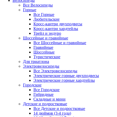
Велосипеды
Все Велосипеды
Горные
Все Горные
Любительские
Кросс-кантри двухподвесы
Кросс-кантри хардтейлы
Трейл и эндуро
Шоссейные и гравийные
Все Шоссейные и гравийные
Гравийные
Шоссейные
Туристические
Для триатлона
Электровелосипеды
Все Электровелосипеды
Электрические горные двухподвесы
Электрические горные хардтейлы
Городские
Все Городские
Гибридные
Складные и мини
Детские и подростковые
Все Детские и подростковые
14 дюймов (3-4 года)